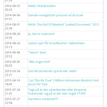
01:55
2014-04-03
Rabbi Yitzhak Kaduri
00:29
2014-04-04
Danske evangelister presset ud af Israel
01:51
2014-08-01
NASA: The End Of Mankind "Leaked Document" 2013
22:36
2014-08-26
Ja, lad os nuancere!
23:02
2014-08-26
Qatars ejer får hovedkvarter i København
23:13
2014-09-04
"Sejren" lyver
23:52
2014-09-05
"Ikke nogen helt"
00:03
2015-03-24
Den første kvinde sporet inkl. alder!
22:21
2015-04-14
Can This Be True? 2 Million Indonesian Muslims Find
18:49
Jesus Per Year
2015-07-26
Tegn på at den amerikanske elite desperat
21:01
forbereder sig på at der sker noget STORT
2015-07-27
Harmless medicine!???
22:58