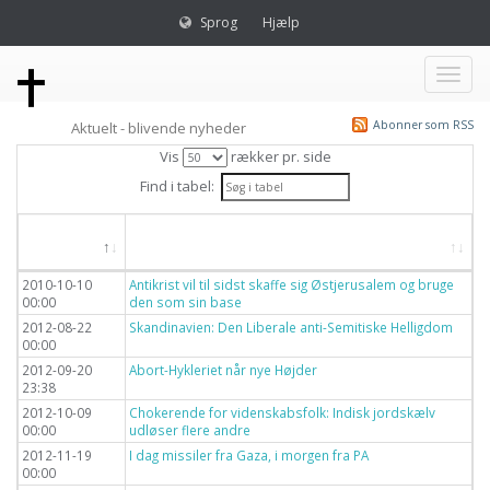
Sprog
Hjælp
Toggl
Abonner som RSS
Aktuelt - blivende nyheder
naviga
Vis
rækker pr. side
Find i tabel:
Dato
Titel
2010-10-10
Antikrist vil til sidst skaffe sig Østjerusalem og bruge
00:00
den som sin base
2012-08-22
Skandinavien: Den Liberale anti-Semitiske Helligdom
00:00
2012-09-20
Abort-Hykleriet når nye Højder
23:38
2012-10-09
Chokerende for videnskabsfolk: Indisk jordskælv
00:00
udløser flere andre
2012-11-19
I dag missiler fra Gaza, i morgen fra PA
00:00