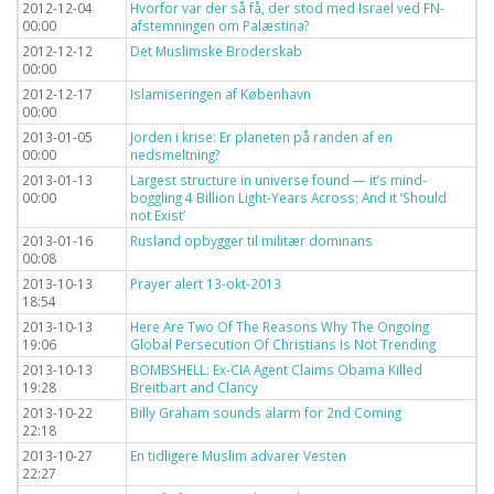
2012-12-04
Hvorfor var der så få, der stod med Israel ved FN-
00:00
afstemningen om Palæstina?
2012-12-12
Det Muslimske Broderskab
00:00
2012-12-17
Islamiseringen af København
00:00
2013-01-05
Jorden i krise: Er planeten på randen af en
00:00
nedsmeltning?
2013-01-13
Largest structure in universe found — it’s mind-
00:00
boggling 4 Billion Light-Years Across; And it ‘Should
not Exist’
2013-01-16
Rusland opbygger til militær dominans
00:08
2013-10-13
Prayer alert 13-okt-2013
18:54
2013-10-13
Here Are Two Of The Reasons Why The Ongoing
19:06
Global Persecution Of Christians Is Not Trending
2013-10-13
BOMBSHELL: Ex-CIA Agent Claims Obama Killed
19:28
Breitbart and Clancy
2013-10-22
Billy Graham sounds alarm for 2nd Coming
22:18
2013-10-27
En tidligere Muslim advarer Vesten
22:27