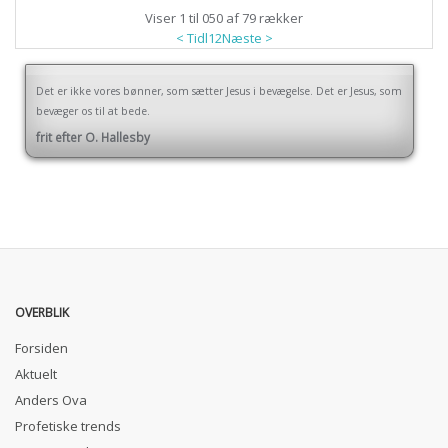
Viser 1 til 050 af 79 rækker
< Tidl
1
2
Næste >
Det er ikke vores bønner, som sætter Jesus i bevægelse. Det er Jesus, som
bevæger os til at bede.
frit efter O. Hallesby
OVERBLIK
Forsiden
Aktuelt
Anders Ova
Profetiske trends