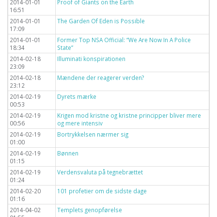
2014-01-01
Proof of Giants on the Earth
16:51
2014-01-01
The Garden Of Eden is Possible
17:09
2014-01-01
Former Top NSA Official: “We Are Now In A Police
18:34
State”
2014-02-18
Illuminati konspirationen
23:09
2014-02-18
Mændene der reagerer verden?
23:12
2014-02-19
Dyrets mærke
00:53
2014-02-19
Krigen mod kristne og kristne principper bliver mere
00:56
og mere intensiv
2014-02-19
Bortrykkelsen nærmer sig
01:00
2014-02-19
Bønnen
01:15
2014-02-19
Verdensvaluta på tegnebrættet
01:24
2014-02-20
101 profetier om de sidste dage
01:16
2014-04-02
Templets genopførelse