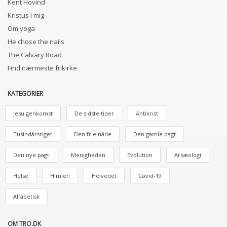
Kent Hovind
Kristus i mig
Om yoga
He chose the nails
The Calvary Road
Find nærmeste frikirke
KATEGORIER
Jesu genkomst
De sidste tider
Antikrist
Tusindårsriget
Den frie nåde
Den gamle pagt
Den nye pagt
Menigheden
Evolution
Arkæologi
Helse
Himlen
Helvedet
Covid-19
Alfabetisk
OM TRO.DK