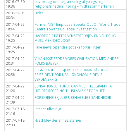
2016-07-30
Lovforslag om begrænsning af ytrings- og
19:36
religionsfriheden i høring – midt i sommerferien
2016-11-05
Hitler
00:34
2017-04-29
Former NIST Employee Speaks Out On World Trade
18:44
Centre Towers Collapse Investigation
2017-04-29
HVORFOR STØTTER VENSTREFLØJEN EN VOLDELIG
19:25
MUSLIMSK IDEOLOGI?
2017-04-29
Fake news og andre gotiske fortællinger
19:25
2017-04-29
VI KAN IKKE REDDE VORES CIVILISATION MED ANDRE
20:34
FOLKS BABYER
2017-04-29
REGNSKABET ER GJORT OP: OBAMA DÅRLIGSTE
20:58
PRÆSIDENT FOR USAs ØKONOMI SIDEN 2.
VERDENSKRIG
2017-04-29
SENSATIONELT FUND: GAMMELT TELEGRAM FRA
21:20
HITLERS REGERING TIL ISLAMISK STORMUFTI
2017-04-29
FORSKERNE SKJULER UBEHAGELIGE SANDHEDER
21:39
2017-07-18
Intet er tilfældigt
21:16
2017-07-18
Hvad blev der af nazisterne?
22:33