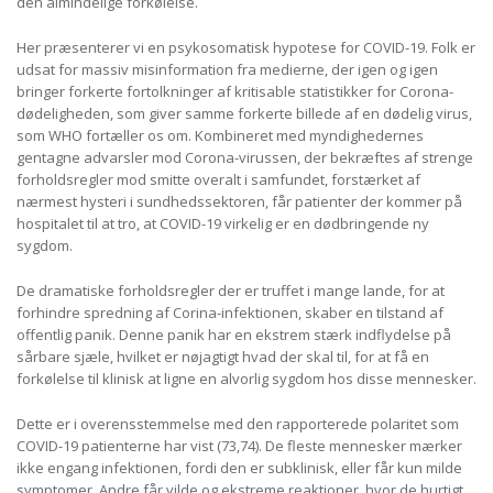
den almindelige forkølelse.
Her præsenterer vi en psykosomatisk hypotese for COVID-19. Folk er
udsat for massiv misinformation fra medierne, der igen og igen
bringer forkerte fortolkninger af kritisable statistikker for Corona-
dødeligheden, som giver samme forkerte billede af en dødelig virus,
som WHO fortæller os om. Kombineret med myndighedernes
gentagne advarsler mod Corona-virussen, der bekræftes af strenge
forholdsregler mod smitte overalt i samfundet, forstærket af
nærmest hysteri i sundhedssektoren, får patienter der kommer på
hospitalet til at tro, at COVID-19 virkelig er en dødbringende ny
sygdom.
De dramatiske forholdsregler der er truffet i mange lande, for at
forhindre spredning af Corina-infektionen, skaber en tilstand af
offentlig panik. Denne panik har en ekstrem stærk indflydelse på
sårbare sjæle, hvilket er nøjagtigt hvad der skal til, for at få en
forkølelse til klinisk at ligne en alvorlig sygdom hos disse mennesker.
Dette er i overensstemmelse med den rapporterede polaritet som
COVID-19 patienterne har vist (73,74). De fleste mennesker mærker
ikke engang infektionen, fordi den er subklinisk, eller får kun milde
symptomer. Andre får vilde og ekstreme reaktioner, hvor de hurtigt