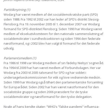
Partitilknytning (1)
Wodarg har været medlem af det socialdemokratiske parti (SPD)
siden 1988. Fra 1992 til 2002 var han leder af SPD’s distrikt Slesvig-
Flensborg. Fra 19. november 2005 til 1. december 2007 var Wodarg
formand for SPD-distriktet Flensborg. Siden 1990 har Wodarg været
medlem af eksekutivkomiteen for den nationale sammenslutning af
socialdemokrater i sundhedssektoren og siden 1994 den føderale
næstformand, og i 2002 blev han valgt til formand for det føderale
udvalg.
Parlamentsmedlem (1)
Fra 1986 til 1998 var Wodarg medlem af sin fødeby Niebys’ sogneråd.
Fra 1994 til 2009 har han været medlem af Forbundsdagen. Her var
Wodarg fra 2003 til 2005 talsmand for SPD og har siddet i
undersøgelseskommissionen for etik og love vedrørende medicin.
Siden 1999 har Wodarg også tilhørt den parlamentariske forsamling
for Europarådet. Siden 2002 har han været næstformand for den
socialistiske gruppe og siden 2006 præsident for de tyske
socialdemokrater og næstformand for den tyske delegation.
Nogle af hans kendte citater: “WHO’s “falske pandemi" influenza-