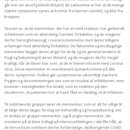
går ind i en alvorlig klinisk tilstand; de sælsomme er her at de mange
stærke symptomer synes at komme fra hjernen (sindet), og ikke fra
kroppen.
Teorien er, at de mennesker, der har en mild reaktion, har genkendt
infektionen som en almindelig, harmløs forkølelse, og de reagerer
derfor hensigtsmæssigt, i overensstemmelse med deres tidligere
erfaringer med almindelig forkølelse. De følsomme og modtagelige
mennesker lægger deres angst for at dø og en generel tendens til
frygt og bekymring til deres tilstand, og de reagerer derfor meget
kraftigt, når de bliver klar over, at de er blevet inficeret med Corona
virus. Disse mennesker er overdrevent opmærksomme på alle
deres symptomer, hvilket gør symptomerne væsentligt stærkere.
Frygten og desorienteringen ses som et resultat af infektionen, men
kommer i virkeligheden fra sindet, som en reaktion på den
situationen, at patienten tror at have fået en dødelig, viral infektion.
Til sidstnævnte gruppe hører de mennesker, som er alt for villige til
at følge deres læges forslag om behandling og hospitalisering. Der
er endda en gruppe mennesker, også yngre mennesker, der
insisterer på at blive indlagt på intensivafdelingen, i det lille håb, at
de herved kan overleve denne forfærdelige, dødbringende COVID-