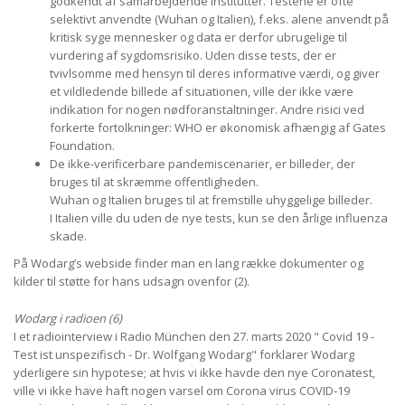
godkendt af samarbejdende institutter. Testene er ofte
selektivt anvendte (Wuhan og Italien), f.eks. alene anvendt på
kritisk syge mennesker og data er derfor ubrugelige til
vurdering af sygdomsrisiko. Uden disse tests, der er
tvivlsomme med hensyn til deres informative værdi, og giver
et vildledende billede af situationen, ville der ikke være
indikation for nogen nødforanstaltninger. Andre risici ved
forkerte fortolkninger: WHO er økonomisk afhængig af Gates
Foundation.
De ikke-verificerbare pandemiscenarier, er billeder, der
bruges til at skræmme offentligheden.
Wuhan og Italien bruges til at fremstille uhyggelige billeder.
I Italien ville du uden de nye tests, kun se den årlige influenza
skade.
På Wodarg’s webside finder man en lang række dokumenter og
kilder til støtte for hans udsagn ovenfor (2).
Wodarg i radioen (6)
I et radiointerview i Radio München den 27. marts 2020 " Covid 19 -
Test ist unspezifisch - Dr. Wolfgang Wodarg" forklarer Wodarg
yderligere sin hypotese; at hvis vi ikke havde den nye Coronatest,
ville vi ikke have haft nogen varsel om Corona virus COVID-19