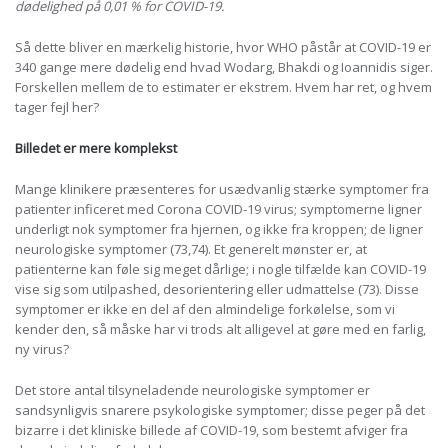
dødelighed på 0,01 % for COVID-19.
Så dette bliver en mærkelig historie, hvor WHO påstår at COVID-19 er
340 gange mere dødelig end hvad Wodarg, Bhakdi og Ioannidis siger.
Forskellen mellem de to estimater er ekstrem. Hvem har ret, og hvem
tager fejl her?
Billedet er mere komplekst
Mange klinikere præsenteres for usædvanlig stærke symptomer fra
patienter inficeret med Corona COVID-19 virus; symptomerne ligner
underligt nok symptomer fra hjernen, og ikke fra kroppen; de ligner
neurologiske symptomer (73,74). Et generelt mønster er, at
patienterne kan føle sig meget dårlige; i nogle tilfælde kan COVID-19
vise sig som utilpashed, desorientering eller udmattelse (73). Disse
symptomer er ikke en del af den almindelige forkølelse, som vi
kender den, så måske har vi trods alt alligevel at gøre med en farlig,
ny virus?
Det store antal tilsyneladende neurologiske symptomer er
sandsynligvis snarere psykologiske symptomer; disse peger på det
bizarre i det kliniske billede af COVID-19, som bestemt afviger fra