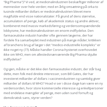
“Big Pharma")? Vi ved, at medicinalindustrien beskæftiger millioner af
mennesker over hele verden; med en årlig omsætning på cirka to
tusinde milliarder dollars er medicinalindustrien blevet mere
magtfulde end visse nationalstater. På grund af dens størrelse,
accumulation af penge, køb af akademisk status og andre aktiver,
kombineret med massiv markedsføring og verdensomspændende
lobbyisme, har medicinalindustrien en enorm indflydelse. Den
farmaceutiske industri handler ofte gennem lægerne, der har
fordele fra samarbejdet med industrien på mange måder; kritikken
af branchens brug af læger i det "medico-industrielle kompleks" er
ikke noget ny (77). Måske handler Corona-hysteriet overhovedet
ikke om WHO, men om allestedsnærværende Big Pharma skjulte
indflydelse?
Og igen, måske er det ikke den farmaceutiske industri, der står bag
dette, men folk med direkte interesser, som Bill Gates, der har
investeret milliarder af dollars i vaccineindustrien og samtidig giver
milliarder af dollars til WHO? Hvad vi ser i disse dage kan være en ny
verdensorden, hvor store kommercielle interesse og enkeltpersoner
med endeløse mængder af penge, men uden sund fornuft og
demokratisk sans, styrer verden?