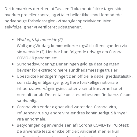
Det bemærkes derefter, at "avisen “Lokalheute" ikke tager side,
hverken pro eller contra, og vi taler heller ikke imod formodede
nødvendige forholdsregler - vi mangler specialviden. Men
selvfølgelig har vi verificeret udsagnene".
Wodarg’s hjemmeside (2)
Wolfgang Wodarg kommunikerer også til offentligheden via
sin webside (2). Her har han følgende udsagn om Corona
COVID-19 pandemien:
Sundhedsvurdering: Der er ingen gyldige data og ingen
beviser for ekstraordinære sundhedsmæssige trusler.
Ubestridte kendsgerninger: Den officielle dødelighedsstatistik,
som stadig er tilgængelig, og flere forskellige nationale
influenzaovervågningsinstitutter viser at kurverne har et
normalt forløb. Der er tale om sæsonbestemt “influenza" som
sædvanlig.
Corona-vira er der og har altid været der. Corona-vira,
influenzavirus og andre vira ændres kontinuerligt. Så “nye"
vira er normale.
Betydningen og anvendelsen af ​​[Corona COVID-19] PCR-test:
De anvendte tests er ikke officielt valideret, men er kun