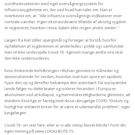
sundhedssektoren med eget overvågningssystem for
influenzasygdomme en, der ved hvad han taler om. Han er
overbevist om, at: "Alle influenza overvågnings-indikatorer viser
normale værdier. Ingen ekstraordinære tilfælde af alvorlig sygdom
er registreret, hverken i Kina, Italien eller nogen andre steder.".
Lægen fra Kiel stiller spørgsmål og forsøger at forstå, hvorfor
opfattelsen af sygdommen er anderledes i politik og i samfundet.
Han vil ikke underspille Covid-19 - ligesom mange andre vira skal
den ikke undervurderes.
Kina chokerede befolkningen i Wuhan gennem to måneder og
demonstrerede for verden, hvordan man kan spore en epidemi,
hype den op og derefter bekæmpe den autoritært. De europæiske
lande følger nu dette teater og isolerer hinanden. I Europa er
økonomien ved at kollapse, og menneskerettighederne glemmes, alt
imedens Kina lige er færdig med disse ubrugelige COVID-19-tests og
hurtigt har erklæret krisen for at være et udenlandsk problem", siger
lungelægen.
Covid-19 - en reel fare, eller er vi alle netop blevet blinde? Form din
egen mening på www.LOKALHEUTE.TV