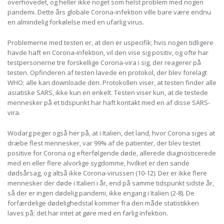
overhovedet, og heller ikke noget som helst problem med nogen
pandemi. Dette års globale Corona-infektion ville bare være endnu
en almindelig forkølelse med en ufarlig virus.
Problemerne med testen er, at den er uspecifik; hvis nogen tidligere
havde haft en Corona-infektion, vil den vise sig positiv, og ofte har
testpersonerne tre forskellige Corona-vira i sig, der reagerer på
testen. Opfinderen af ​​testen lavede en protokol, der blev forelagt
WHO; alle kan downloade den. Protokollen viser, at testen finder alle
asiatiske SARS, ikke kun en enkelt. Testen viser kun, at de testede
mennesker på et tidspunkt har haft kontakt med en af ​​disse SARS-
vira.
Wodarg peger også her på, at i Italien, det land, hvor Corona siges at
dræbe flest mennesker, var 99% af de patienter, der blev testet
positive for Corona og efterfølgende døde, allerede diagnosticerede
med en eller flere alvorlige sygdomme, hvilket er den sande
dødsårsag, og altså ikke Corona-virussen (10-12). Der er ikke flere
mennesker der døde i Italien i år, end på samme tidspunkt sidste år,
så der er ingen dødelig pandemi, ikke engang i Italien (2-8). De
forfærdelige dødelighedstal kommer fra den måde statistikken
laves på; det har intet at gøre med en farlig infektion.