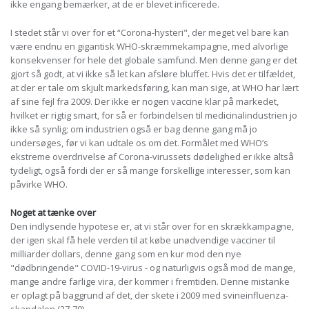
ikke engang bemærker, at de er blevet inficerede.
I stedet står vi over for et “Corona-hysteri", der meget vel bare kan
være endnu en gigantisk WHO-skræmmekampagne, med alvorlige
konsekvenser for hele det globale samfund. Men denne gang er det
gjort så godt, at vi ikke så let kan afsløre bluffet. Hvis det er tilfældet,
at der er tale om skjult markedsføring, kan man sige, at WHO har lært
af sine fejl fra 2009. Der ikke er nogen vaccine klar på markedet,
hvilket er rigtig smart, for så er forbindelsen til medicinalindustrien jo
ikke så synlig; om industrien også er bag denne gang må jo
undersøges, før vi kan udtale os om det. Formålet med WHO’s
ekstreme overdrivelse af Corona-virussets dødelighed er ikke altså
tydeligt, også fordi der er så mange forskellige interesser, som kan
påvirke WHO.
Noget at tænke over
Den indlysende hypotese er, at vi står over for en skrækkampagne,
der igen skal få hele verden til at købe unødvendige vacciner til
milliarder dollars, denne gang som en kur mod den nye
"dødbringende" COVID-19-virus - og naturligvis også mod de mange,
mange andre farlige vira, der kommer i fremtiden. Denne mistanke
er oplagt på baggrund af det, der skete i 2009 med svineinfluenza-