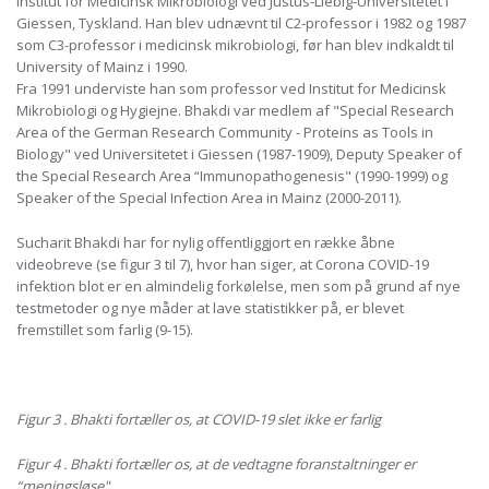
Institut for Medicinsk Mikrobiologi ved Justus-Liebig-Universitetet i
Giessen, Tyskland. Han blev udnævnt til C2-professor i 1982 og 1987
som C3-professor i medicinsk mikrobiologi, før han blev indkaldt til
University of Mainz i 1990.
Fra 1991 underviste han som professor ved Institut for Medicinsk
Mikrobiologi og Hygiejne. Bhakdi var medlem af "Special Research
Area of ​​the German Research Community - Proteins as Tools in
Biology" ved Universitetet i Giessen (1987-1909), Deputy Speaker of
the Special Research Area “Immunopathogenesis" (1990-1999) og
Speaker of the Special Infection Area in Mainz (2000-2011).
Sucharit Bhakdi har for nylig offentliggjort en række åbne
videobreve (se figur 3 til 7), hvor han siger, at Corona COVID-19
infektion blot er en almindelig forkølelse, men som på grund af nye
testmetoder og nye måder at lave statistikker på, er blevet
fremstillet som farlig (9-15).
Figur 3 . Bhakti fortæller os, at COVID-19 slet ikke er farlig
Figur 4 . Bhakti fortæller os, at de vedtagne foranstaltninger er
“meningsløse".