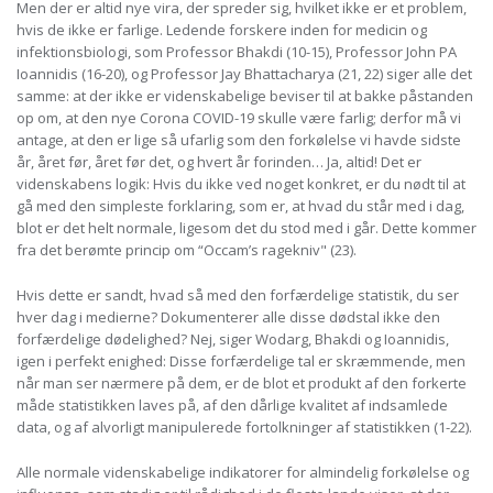
Men der er altid nye vira, der spreder sig, hvilket ikke er et problem,
hvis de ikke er farlige. Ledende forskere inden for medicin og
infektionsbiologi, som Professor Bhakdi (10-15), Professor John PA
Ioannidis (16-20), og Professor Jay Bhattacharya (21, 22) siger alle det
samme: at der ikke er videnskabelige beviser til at bakke påstanden
op om, at den nye Corona COVID-19 skulle være farlig; derfor må vi
antage, at den er lige så ufarlig som den forkølelse vi havde sidste
år, året før, året før det, og hvert år forinden… Ja, altid! Det er
videnskabens logik: Hvis du ikke ved noget konkret, er du nødt til at
gå med den simpleste forklaring, som er, at hvad du står med i dag,
blot er det helt normale, ligesom det du stod med i går. Dette kommer
fra det berømte princip om “Occam’s ragekniv" (23).
Hvis dette er sandt, hvad så med den forfærdelige statistik, du ser
hver dag i medierne? Dokumenterer alle disse dødstal ikke den
forfærdelige dødelighed? Nej, siger Wodarg, Bhakdi og Ioannidis,
igen i perfekt enighed: Disse forfærdelige tal er skræmmende, men
når man ser nærmere på dem, er de blot et produkt af den forkerte
måde statistikken laves på, af den dårlige kvalitet af indsamlede
data, og af alvorligt manipulerede fortolkninger af statistikken (1-22).
Alle normale videnskabelige indikatorer for almindelig forkølelse og