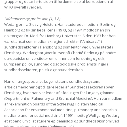
grupper og dette førte siden til fordømmelse af korruptionen af
WHO overalt i verden.
Uddannelse og profession (1, 3-8)
Wodarg er fra Slesvig-Holsten. Han studerede medicin i Berlin og
Hamborg og fik sin lægelicens i 1973, og i 1974 modtog han sin
doktorgrad Dr. Med. fra Hamborg Universitet. Siden 1983 har han
været ansat som medicinsk regionsdirektør (“Amtsarzt") i
sundhedssektoren i Flensborg og som lektor ved universitetet i
Flensborg. Wodarg har givet kurser på Charité Berlin og på andre
europæiske universiteter om emner som forskning og etik,
European policy, sundhed og sociologiske problemstillinger i
sundhedssektoren, politik og naturvidenskab.
Han er lungespecialist, læge i statens sundhedssystem,
arbejdsmediciner og tidligere leder af Sundhedssektoren i byen
Flensborg, hvor han var leder af afdelingen for lungesygdomme
(Department of Pulmonary and Bronchial Medicine). Han var medlem
af “examination boards of the Schleswig Holstein Medical
Association for environmental medicine, pulmonary and bronchial
medicine and for social medicine". I 1991 modtog Wolfgang Wodarg
et stipendium til at studere epidemiologi og sundhedsøkonomi ved
Johns Hopkins University i Baltimore, USA.