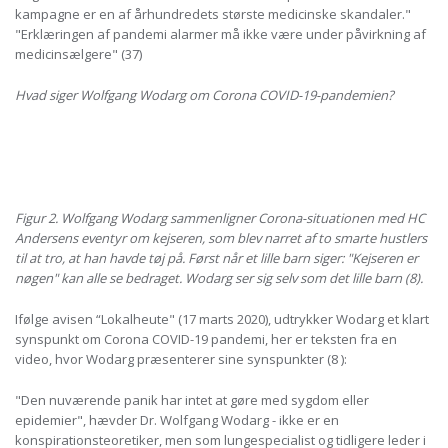
kampagne er en af ​​århundredets største medicinske skandaler."
"Erklæringen af pandemi alarmer må ikke være under påvirkning af
medicinsælgere" (37)
Hvad siger Wolfgang Wodarg om Corona COVID-19-pandemien?
Figur 2. Wolfgang Wodarg sammenligner Corona-situationen med HC
Andersens eventyr om kejseren, som blev narret af to smarte hustlers
til at tro, at han havde tøj på. Først når et lille barn siger: "Kejseren er
nøgen" kan alle se bedraget. Wodarg ser sig selv som det lille barn (8).
Ifølge avisen “Lokalheute" (17 marts 2020), udtrykker Wodarg et klart
synspunkt om Corona COVID-19 pandemi, her er teksten fra en
video, hvor Wodarg præsenterer sine synspunkter (8 ):
"Den nuværende panik har intet at gøre med sygdom eller
epidemier", hævder Dr. Wolfgang Wodarg - ikke er en
konspirationsteoretiker, men som lungespecialist og tidligere leder i