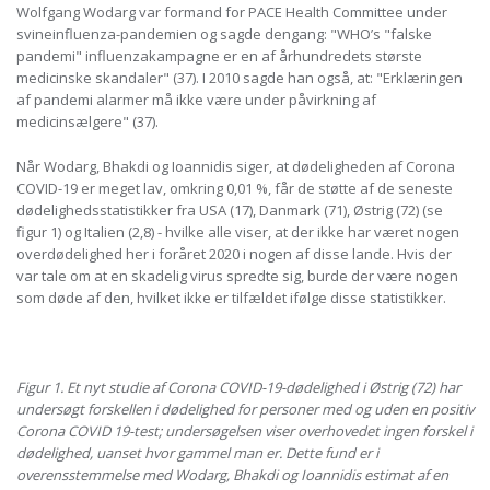
Wolfgang Wodarg var formand for PACE Health Committee under
svineinfluenza-pandemien og sagde dengang: "WHO’s "falske
pandemi" influenzakampagne er en af ​​århundredets største
medicinske skandaler" (37). I 2010 sagde han også, at: "Erklæringen
af pandemi alarmer må ikke være under påvirkning af
medicinsælgere" (37).
Når Wodarg, Bhakdi og Ioannidis siger, at dødeligheden af Corona
COVID-19 er meget lav, omkring 0,01 %, får de støtte af de seneste
dødelighedsstatistikker fra USA (17), Danmark (71), Østrig (72) (se
figur 1) og Italien (2,8) - hvilke alle viser, at der ikke har været nogen
overdødelighed her i foråret 2020 i nogen af ​​disse lande. Hvis der
var tale om at en skadelig virus spredte sig, burde der være nogen
som døde af den, hvilket ikke er tilfældet ifølge disse statistikker.
Figur 1. Et nyt studie af Corona COVID-19-dødelighed i Østrig (72) har
undersøgt forskellen i dødelighed for personer med og uden en positiv
Corona COVID 19-test; undersøgelsen viser overhovedet ingen forskel i
dødelighed, uanset hvor gammel man er. Dette fund er i
overensstemmelse med Wodarg, Bhakdi og Ioannidis estimat af en