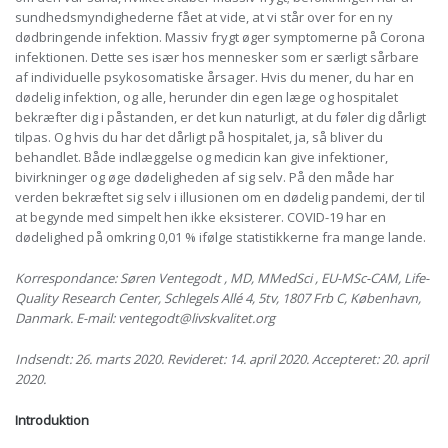
sundhedsmyndighederne fået at vide, at vi står over for en ny
dødbringende infektion. Massiv frygt øger symptomerne på Corona
infektionen. Dette ses især hos mennesker som er særligt sårbare
af individuelle psykosomatiske årsager. Hvis du mener, du har en
dødelig infektion, og alle, herunder din egen læge og hospitalet
bekræfter dig i påstanden, er det kun naturligt, at du føler dig dårligt
tilpas. Og hvis du har det dårligt på hospitalet, ja, så bliver du
behandlet. Både indlæggelse og medicin kan give infektioner,
bivirkninger og øge dødeligheden af ​​sig selv. På den måde har
verden bekræftet sig selv i illusionen om en dødelig pandemi, der til
at begynde med simpelt hen ikke eksisterer. COVID-19 har en
dødelighed på omkring 0,01 % ifølge statistikkerne fra mange lande.
Korrespondance: Søren Ventegodt , MD, MMedSci , EU-MSc-CAM, Life-
Quality Research Center, Schlegels Allé 4, 5tv, 1807 Frb C, København,
Danmark. E-mail: ventegodt@livskvalitet.org
Indsendt: 26. marts 2020. Revideret: 14. april 2020. Accepteret: 20. april
2020.
Introduktion