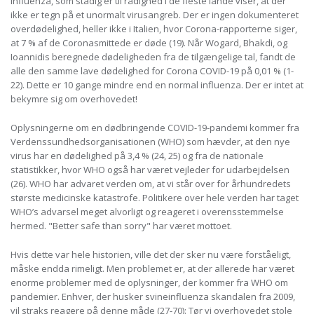
influenza, som stadig er til rådighed i de fleste lande viser, at der
ikke er tegn på et unormalt virusangreb. Der er ingen dokumenteret
overdødelighed, heller ikke i Italien, hvor Corona-rapporterne siger,
at 7 % af de Coronasmittede er døde (19). Når Wogard, Bhakdi, og
Ioannidis beregnede dødeligheden fra de tilgængelige tal, fandt de
alle den samme lave dødelighed for Corona COVID-19 på 0,01 % (1-
22). Dette er 10 gange mindre end en normal influenza. Der er intet at
bekymre sig om overhovedet!
Oplysningerne om en dødbringende COVID-19-pandemi kommer fra
Verdenssundhedsorganisationen (WHO) som hævder, at den nye
virus har en dødelighed på 3,4 % (24, 25) og fra de nationale
statistikker, hvor WHO også har været vejleder for udarbejdelsen
(26). WHO har advaret verden om, at vi står over for århundredets
største medicinske katastrofe. Politikere over hele verden har taget
WHO’s advarsel meget alvorligt og reageret i overensstemmelse
hermed. "Better safe than sorry" har været mottoet.
Hvis dette var hele historien, ville det der sker nu være forståeligt,
måske endda rimeligt. Men problemet er, at der allerede har været
enorme problemer med de oplysninger, der kommer fra WHO om
pandemier. Enhver, der husker svineinfluenza skandalen fra 2009,
vil straks reagere på denne måde (27-70): Tør vi overhovedet stole