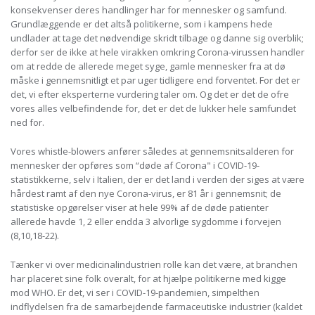
konsekvenser deres handlinger har for mennesker og samfund.
Grundlæggende er det altså politikerne, som i kampens hede
undlader at tage det nødvendige skridt tilbage og danne sig overblik;
derfor ser de ikke at hele virakken omkring Corona-virussen handler
om at redde de allerede meget syge, gamle mennesker fra at dø
måske i gennemsnitligt et par uger tidligere end forventet. For det er
det, vi efter eksperterne vurdering taler om. Og det er det de ofre
vores alles velbefindende for, det er det de lukker hele samfundet
ned for.
Vores whistle-blowers anfører således at gennemsnitsalderen for
mennesker der opføres som “døde af Corona" i COVID-19-
statistikkerne, selv i Italien, der er det land i verden der siges at være
hårdest ramt af den nye Corona-virus, er 81 år i gennemsnit; de
statistiske opgørelser viser at hele 99% af de døde patienter
allerede havde 1, 2 eller endda 3 alvorlige sygdomme i forvejen
(8,10,18-22).
Tænker vi over medicinalindustrien rolle kan det være, at branchen
har placeret sine folk overalt, for at hjælpe politikerne med kigge
mod WHO. Er det, vi ser i COVID-19-pandemien, simpelthen
indflydelsen fra de samarbejdende farmaceutiske industrier (kaldet