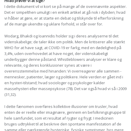
Hvad prøver vi at sige?
I dette dokument vil vi kort se på mange af de ovennævnte aspekter.
Det er simpelthen umuligt i en enkelt artikel at gå nok i dybden; hvad
vi håber at gøre, er at starte en debat og tilskynde til efterforskning
af de mange ukendte og uklare forhold, vi står over for.
Wodarg, Bhakdi og Ioannidis holder sig i deres analyserne til det
videnskabelige; de taler ikke om politik. Men de kritiserer alle stærkt
WHO for at have sagt, at COVID-19 er farlig, med en dødelighed på
3,4%, uden overhovedet at have noget, der videnskabeligt
underbygger denne påstand. Whistleblowers analyser er klare og
relevante, og deres konklusioner synes at være i
overensstemmelse med hinanden: Vi overreagerer alle sammen -
mennesker, patienter, læger og politikere. Hele verden er gået ind i
en hysteri-tilstand; hvad sociologer og psykologer kalder
massehysteri eller massepsykose (78). Det var også hvad vi så i 2009
(31,32).
I dette fænomen overføres kollektive illusioner om trusler, hvad
enten de er reelle eller imaginære, gennem en befolkningsgruppe til
hele samfundet, som et resultat af rygter og frygt. I medicinen
bruges udtrykket til at beskrive den spontane manifestation af de
samme eller nærliggende hysteriske, fysiske symptomer, hos mere