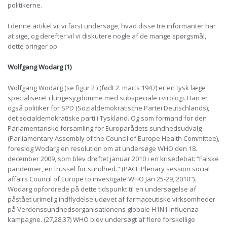
politikerne.
I denne artikel vil vi først undersøge, hvad disse tre informanter har
at sige, og derefter vil vi diskutere nogle af de mange spørgsmål,
dette bringer op.
Wolfgang Wodarg (1)
Wolfgang Wodarg (se figur 2 ) (født 2. marts 1947) er en tysk læge
specialiseret i lungesygdomme med subspeciale i virologi. Han er
også politiker for SPD (Sozialdemokratische Partei Deutschlands),
det socialdemokratiske parti i Tyskland. Og som formand for den
Parlamentariske forsamling for Europarådets sundhedsudvalg
(Parliamentary Assembly of the Council of Europe Health Committee),
foreslog Wodarg en resolution om at undersøge WHO den 18.
december 2009, som blev drøftet januar 2010 i en krisedebat: “Falske
pandemier, en trussel for sundhed." (PACE Plenary session social
affairs Council of Europe to investigate WHO Jan 25‐29, 2010").
Wodarg opfordrede på dette tidspunkt til en undersøgelse af
påstået urimelig indflydelse udøvet af farmaceutiske virksomheder
på Verdenssundhedsorganisationens globale H1N1 influenza-
kampagne. (27,28,37) WHO blev undersøgt af flere forskellige