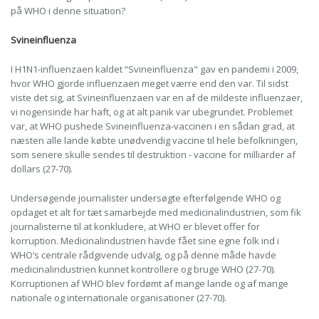
på WHO i denne situation?
Svineinfluenza
I H1N1-influenzaen kaldet “Svineinfluenza" gav en pandemi i 2009,
hvor WHO gjorde influenzaen meget værre end den var. Til sidst
viste det sig, at Svineinfluenzaen var en af ​​de mildeste influenzaer,
vi nogensinde har haft, og at alt panik var ubegrundet. Problemet
var, at WHO pushede Svineinfluenza-vaccinen i en sådan grad, at
næsten alle lande købte unødvendig vaccine til hele befolkningen,
som senere skulle sendes til destruktion - vaccine for milliarder af
dollars (27-70).
Undersøgende journalister undersøgte efterfølgende WHO og
opdaget et alt for tæt samarbejde med medicinalindustrien, som fik
journalisterne til at konkludere, at WHO er blevet offer for
korruption. Medicinalindustrien havde fået sine egne folk ind i
WHO’s centrale rådgivende udvalg, og på denne måde havde
medicinalindustrien kunnet kontrollere og bruge WHO (27-70).
Korruptionen af ​​WHO blev fordømt af mange lande og af mange
nationale og internationale organisationer (27-70).