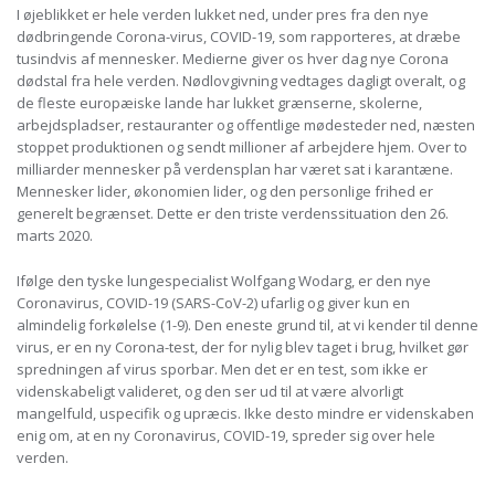
I øjeblikket er hele verden lukket ned, under pres fra den nye
dødbringende Corona-virus, COVID-19, som rapporteres, at dræbe
tusindvis af mennesker. Medierne giver os hver dag nye Corona
dødstal fra hele verden. Nødlovgivning vedtages dagligt overalt, og
de fleste europæiske lande har lukket grænserne, skolerne,
arbejdspladser, restauranter og offentlige mødesteder ned, næsten
stoppet produktionen og sendt millioner af arbejdere hjem. Over to
milliarder mennesker på verdensplan har været sat i karantæne.
Mennesker lider, økonomien lider, og den personlige frihed er
generelt begrænset. Dette er den triste verdenssituation den 26.
marts 2020.
Ifølge den tyske lungespecialist Wolfgang Wodarg, er den nye
Coronavirus, COVID-19 (SARS-CoV-2) ufarlig og giver kun en
almindelig forkølelse (1-9). Den eneste grund til, at vi kender til denne
virus, er en ny Corona-test, der for nylig blev taget i brug, hvilket gør
spredningen af ​​virus sporbar. Men det er en test, som ikke er
videnskabeligt valideret, og den ser ud til at være alvorligt
mangelfuld, uspecifik og upræcis. Ikke desto mindre er videnskaben
enig om, at en ny Coronavirus, COVID-19, spreder sig over hele
verden.