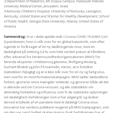
3 Department of Pediatrics, Mt Scopus Campus, Hadassah Hebrew
University Medical Center, Jerusalem, Israel,
4 Kentucky Children’s Hospital, University of Kentucky, Lexington,
Kentucky, United States and 5Center for Healthy Development, School
of Public Health, Georgia State University, Atlanta, United States of
America
Sammendrag :
Vi er i dette øjeblik midt i Corona COVID-19 (SARS-CoV-
2) pandemien, hvor vi står over for en global katastrofe, som efter
sigende er forårsaget af en ny dødbringende virus, med en
dødelighed på omkring 3,4 %, som hele verden prøver at håndtere,
efter advarsel fra Verdenssundhedsorganisationen (WHO) Tre
førende eksperter i infektionssygdomme, Wolfgang Wodarg,
Sucharit Bhakdi og John PA Ioannidis, mener, at vi fortolker
statistikken fejlagtigt og at vi ikke står over for en ny og farlig virus
men overfor en misinformationskampagne. WHO tæller dødstallene
forkert, ignorerer store mængder smittede, og ignorerer både alt det
vi allerede ved om Corona-virussen, og alle statistikker om
almindelig forkølelse og influenza, som fx de statistiske oplysninger
om dødelighed i befolkningen som vi har adgang til, og skaber
derved et billede af en pandemi med et dødeligt Corona virus.
Desværre har verdens politikere reageret på WHO-kampagnen, som
om den var sand, hvilket skaber massiv frygt; befolkningen har af