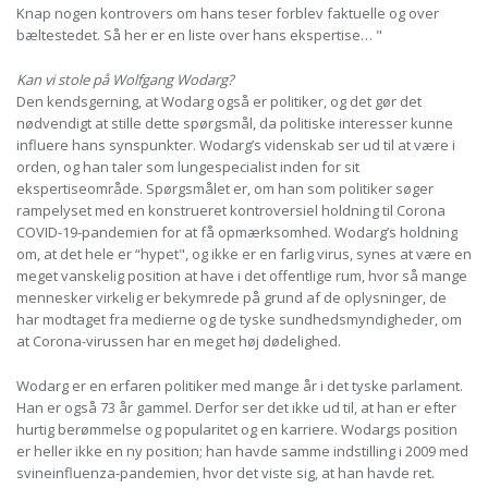
Knap nogen kontrovers om hans teser forblev faktuelle og over
bæltestedet. Så her er en liste over hans ekspertise… "
Kan vi stole på Wolfgang Wodarg?
Den kendsgerning, at Wodarg også er politiker, og det gør det
nødvendigt at stille dette spørgsmål, da politiske interesser kunne
influere hans synspunkter. Wodarg’s videnskab ser ud til at være i
orden, og han taler som lungespecialist inden for sit
ekspertiseområde. Spørgsmålet er, om han som politiker søger
rampelyset med en konstrueret kontroversiel holdning til Corona
COVID-19-pandemien for at få opmærksomhed. Wodarg’s holdning
om, at det hele er “hypet", og ikke er en farlig virus, synes at være en
meget vanskelig position at have i det offentlige rum, hvor så mange
mennesker virkelig er bekymrede på grund af de oplysninger, de
har modtaget fra medierne og de tyske sundhedsmyndigheder, om
at Corona-virussen har en meget høj dødelighed.
Wodarg er en erfaren politiker med mange år i det tyske parlament.
Han er også 73 år gammel. Derfor ser det ikke ud til, at han er efter
hurtig berømmelse og popularitet og en karriere. Wodargs position
er heller ikke en ny position; han havde samme indstilling i 2009 med
svineinfluenza-pandemien, hvor det viste sig, at han havde ret.