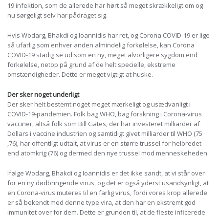
19 infektion, som de allerede har hørt så meget skrækkeligt om og
nu sørgeligt selv har pådraget sig.
Hvis Wodarg, Bhakdi og Ioannidis har ret, og Corona COVID-19 er lige
så ufarlig som enhver anden almindelig forkølelse, kan Corona
COVID-19 stadig se ud som en ny, meget alvorligere sygdom end
forkølelse, netop på grund af de helt specielle, ekstreme
omstændigheder. Dette er meget vigtigt at huske.
Der sker noget underligt
Der sker helt bestemt noget meget mærkeligt og usædvanligt i
COVID-19-pandemien. Folk bag WHO, bag forskning i Corona-virus
vacciner, altså folk som Bill Gates, der har investeret milliarder af
Dollars i vaccine industrien og samtidigt givet milliarder til WHO (75
,76), har offentligt udtalt, at virus er en større trussel for helbredet
end atomkrig (76) og dermed den nye trussel mod menneskeheden.
Ifølge Wodarg, Bhakdi og Ioannidis er det ikke sandt, at vi står over
for en ny dødbringende virus, og det er også yderst usandsynligt, at
en Corona-virus muteres til en farlig virus, fordi vores krop allerede
er så bekendt med denne type vira, at den har en ekstremt god
immunitet over for dem. Dette er grunden til, at de fleste inficerede