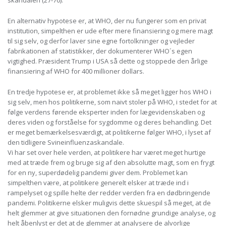
skandalen (27-70).
En alternativ hypotese er, at WHO, der nu fungerer som en privat
institution, simpelthen er ude efter mere finansiering og mere magt
til sig selv, og derfor laver sine egne fortolkninger og vejleder
fabrikationen af ​​statistikker, der dokumenterer WHO´s egen
vigtighed. Præsident Trump i USA så dette og stoppede den årlige
finansiering af WHO for 400 millioner dollars.
En tredje hypotese er, at problemet ikke så meget ligger hos WHO i
sig selv, men hos politikerne, som naivt stoler på WHO, i stedet for at
følge verdens førende eksperter inden for lægevidenskaben og
deres viden og forståelse for sygdomme og deres behandling. Det
er meget bemærkelsesværdigt, at politikerne følger WHO, i lyset af
den tidligere Svineinfluenzaskandale.
Vi har set over hele verden, at politikere har været meget hurtige
med at træde frem og bruge sig af den absolutte magt, som en frygt
for en ny, superdødelig pandemi giver dem. Problemet kan
simpelthen være, at politikere generelt elsker at træde ind i
rampelyset og spille helte der redder verden fra en dødbringende
pandemi. Politikerne elsker muligvis dette skuespil så meget, at de
helt glemmer at give situationen den fornødne grundige analyse, og
helt åbenlyst er det at de glemmer at analysere de alvorlige