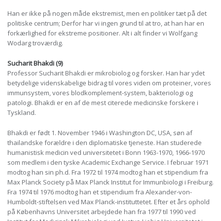
Han er ikke på nogen måde ekstremist, men en politiker tæt på det
politiske centrum; Derfor har vi ingen grund til at tro, at han har en
forkærlighed for ekstreme positioner. Alt i alt finder vi Wolfgang
Wodarg troværdig.
Sucharit Bhakdi (9)
Professor Sucharit Bhakdi er mikrobiolog og forsker. Han har ydet
betydelige videnskabelige bidrag til vores viden om proteiner, vores
immunsystem, vores blodkomplement-system, bakteriologi og
patologi. Bhakdi er en af ​​de mest citerede medicinske forskere i
Tyskland.
Bhakdi er født 1. November 1946 i Washington DC, USA, søn af
thailandske forældre i den diplomatiske tjeneste. Han studerede
humanistisk medicin ved universitetet i Bonn 1963-1970, 1966-1970
som medlem i den tyske Academic Exchange Service. I februar 1971
modtog han sin ph.d. Fra 1972 til 1974 modtog han et stipendium fra
Max Planck Society på Max Planck Institut for Immunbiologi i Freiburg.
Fra 1974 til 1976 modtog han et stipendium fra Alexander-von-
Humboldt-stiftelsen ved Max Planck-instituttetet. Efter et års ophold
på Københavns Universitet arbejdede han fra 1977 til 1990 ved