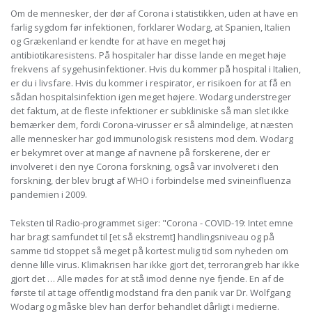
Om de mennesker, der dør af Corona i statistikken, uden at have en
farlig sygdom før infektionen, forklarer Wodarg, at Spanien, Italien
og Grækenland er kendte for at have en meget høj
antibiotikaresistens. På hospitaler har disse lande en meget høje
frekvens af sygehusinfektioner. Hvis du kommer på hospital i Italien,
er du i livsfare. Hvis du kommer i respirator, er risikoen for at få en
sådan hospitalsinfektion igen meget højere. Wodarg understreger
det faktum, at de fleste infektioner er subkliniske så man slet ikke
bemærker dem, fordi Corona-virusser er så almindelige, at næsten
alle mennesker har god immunologisk resistens mod dem. Wodarg
er bekymret over at mange af navnene på forskerene, der er
involveret i den nye Corona forskning, også var involveret i den
forskning, der blev brugt af WHO i forbindelse med svineinfluenza
pandemien i 2009.
Teksten til Radio-programmet siger: "Corona - COVID-19: Intet emne
har bragt samfundet til [et så ekstremt] handlingsniveau og på
samme tid stoppet så meget på kortest mulig tid som nyheden om
denne lille virus. Klimakrisen har ikke gjort det, terrorangreb har ikke
gjort det … Alle mødes for at stå imod denne nye fjende. En af de
første til at tage offentlig modstand fra den panik var Dr. Wolfgang
Wodarg og måske blev han derfor behandlet dårligt i medierne.