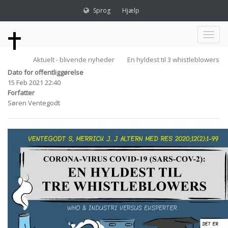
Sprog
Hjælp
Toggl
Aktuelt - blivende nyheder
En hyldest til 3 whistleblowers
naviga
Dato for offentliggørelse
15 Feb 2021 22:40
Forfatter
Søren Ventegodt