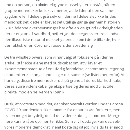
end en person; en almindelig type massehysteri opstår, når en
gruppe mennesker kollektivt mener, at de lider af den samme
sygdom eller lidelse også selv om denne lidelse slet ikke findes
medicinsk set; dette er blevet set utallige gange gennem historien
(78). Sådanne overbevisninger har ofte en vis grund i virkeligheden,
der er et gran af sandhed, hvilket gør det meget sværere at indse
den illusoriske natur af massehysteriet - som i dette tilfælde, hvor
der faktisk er en Corona-virussen, der spreder sig.
De tre whistleblowers, som vi har valgt at fokusere på i denne
artikel, står ikke alene med budskabet om, at vi laver et
skræmmemonster ud af en ufarlig forkølelse; et stort antal læger og
akademikere i mange lande siger det samme (se listen nedenfor). Vi
har valgt disse tre mennesker ud, på grund af deres klarhed i tale,
deres store videnskabelige ekspertise og deres mod til at tale
direkte imod en hel verden i panik.
Husk, at protesten mod det, der sker overalt i verden under Corona
COVID-19 pandemien, ikke kommer fra et par skøre forskere, men
fra en meget betydelig del af det videnskabelige samfund. Mange
flere kunne råbe op, men tør ikke. Som vi vil opdage, kan det, selv i
vores moderne demokrati, nemt koste dig dit job, hvis du taler imod