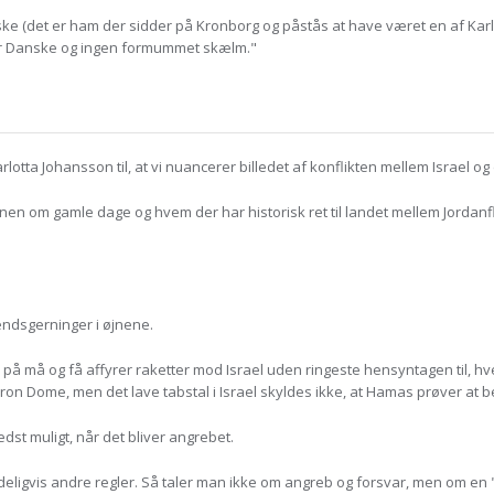
e (det er ham der sidder på Kronborg og påstås at have været en af Kar
ger Danske og ingen formummet skælm."
lotta Johansson til, at vi nuancerer billedet af konflikten mellem Israel o
nen om gamle dage og hvem der har historisk ret til landet mellem Jordanfl
endsgerninger i øjnene.
as på må og få affyrer raketter mod Israel uden ringeste hensyntagen til,
 Iron Dome, men det lave tabstal i Israel skyldes ikke, at Hamas prøver at b
bedst muligt, når det bliver angrebet.
ydeligvis andre regler. Så taler man ikke om angreb og forsvar, men om en