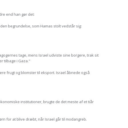
re end han gør det:
er den begrundelse, som Hamas stolt vedstår sig:
gogernes tage, mens Israel udviste sine borgere, trak sit
r tilbage i Gaza."
e frugt og blomster til eksport. Israel åbnede også
konomiske institutioner, brugte de det meste af et tiår
n for at blive dræbt, når Israel går til modangreb.