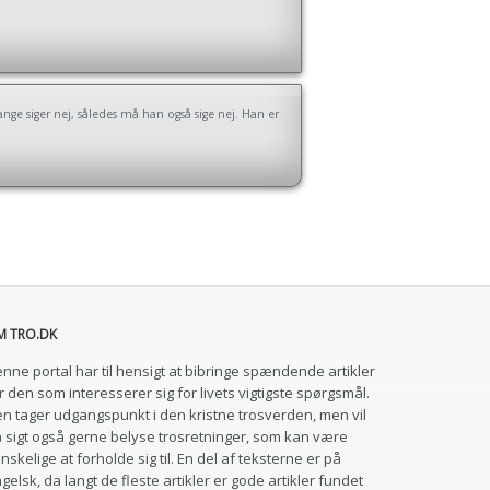
nge siger nej, således må han også sige nej. Han er
M TRO.DK
nne portal har til hensigt at bibringe spændende artikler
r den som interesserer sig for livets vigtigste spørgsmål.
n tager udgangspunkt i den kristne trosverden, men vil
 sigt også gerne belyse trosretninger, som kan være
nskelige at forholde sig til. En del af teksterne er på
gelsk, da langt de fleste artikler er gode artikler fundet