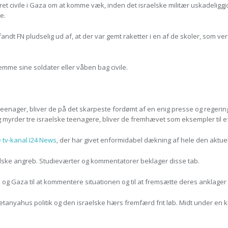
et civile i Gaza om at komme væk, inden det israelske militær uskadelig
e.
fandt FN pludselig ud af, at der var gemt raketter i en af de skoler, som ver
emme sine soldater eller våben bag civile.
enager, bliver de på det skarpeste fordømt af en enig presse og regering. D
g myrder tre israelske teenagere, bliver de fremhævet som eksempler til ef
tv-kanal I24 News
, der har givet enformidabel dækning af hele den aktuell
aelske angreb. Studieværter og kommentatorer beklager disse tab.
 Gaza til at kommentere situationen og til at fremsætte deres anklager 
etanyahus politik og den israelske hærs fremfærd frit løb. Midt under en kr