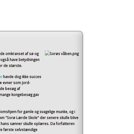
åde omkranset af sø og
 også have betydningen
er de største.
ne
havde dog ikke succes
e evner som jord-
ede besøg af
e mange kongebesøg gav
domshjem for gamle og svagelige munke, og i
vn "Sorø Lærde Skole" der senere skulle blive
 hans sønner skulle oplæres. Da forfatteren
e første selvstændige