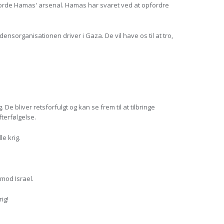
gjorde Hamas' arsenal. Hamas har svaret ved at opfordre
densorganisationen driver i Gaza. De vil have os til at tro,
e bliver retsforfulgt og kan se frem til at tilbringe
terfølgelse.
e krig.
mod Israel.
ig!