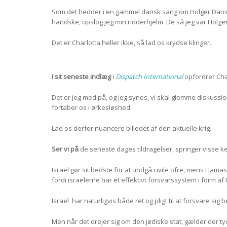
Som det hedder i en gammel dansk sang om Holger Dansk
handske, opslog jeg min ridderhjelm. De så jeg var Hol
Det er Charlotta heller ikke, så lad os krydse klinger.
I sit seneste indlæg
i
Dispatch International
opfordrer Char
Det er jeg
med på, og jeg synes, vi skal glemme diskussio
fortaber os i ørkesløshed.
Lad os derfor nuancere billedet af den aktuelle krig.
Ser vi på
de seneste dages tildragelser, springer visse k
Israel gør sit bedste for at undgå civile ofre, mens Ham
fordi israelerne har et effektivt forsvarssystem i form af
Israel har naturligvis både ret og pligt til at forsvare sig 
Men når det drejer sig om den jødiske stat, gælder der t