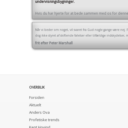
undervisningsbygninger.
Hvis du har hjerte for at bede sammen med os for denne 
Når vi beder om noget, vil svaret fra Gud nogle gange være nej. 
dog ikke styret af skiftende følelser eller tilfældige indskydelse
frit efter Peter Marshall
OVERBLIK
Forsiden
Aktuelt
Anders Ova
Profetiske trends
Kent Hovind