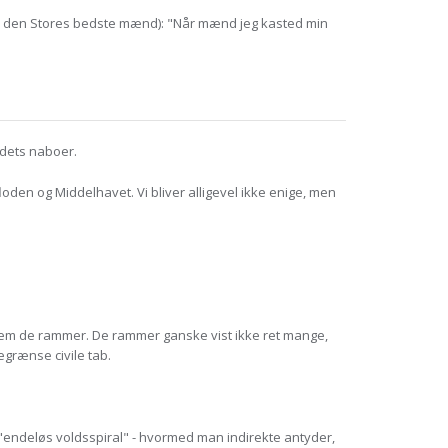
l den Stores bedste mænd): "Når mænd jeg kasted min
g dets naboer.
oden og Middelhavet. Vi bliver alligevel ikke enige, men
 hvem de rammer. De rammer ganske vist ikke ret mange,
egrænse civile tab.
 "endeløs voldsspiral" - hvormed man indirekte antyder,