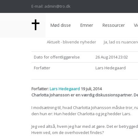
E-mail: admin@tro.dk
Mød disse
Emner
Ressourcer
Vi
Aktuelt - blivende nyheder
Ja, lad os nuancer
Dato for offentliggørelse
26 Aug 2014 23:02
Forfatter
Lars Hedegaard
Forfatter:
Lars Hedegaard
19 juli, 2014
Charlotta Johansson er en værdig diskussionspartner. Der
I modsætning til, hvad Charlotta Johansson måske tror, næ
den hun er: Hun hedder Charlotta og jeg hedder Lars.
Jeg ved altså, hvem jeg har med at gøre. Det er betrygge
Hvem ved, om de overhovedet findes?