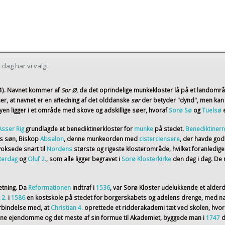
dag har vi valgt:
4)
. Navnet kommer af
Sor Ø
, da det oprindelige munkekloster lå på et landomr
er, at navnet er en afledning af det olddanske
sør
der betyder "dynd", men kan
en ligger i et område med skove og adskillige søer, hvoraf
Sorø Sø
og
Tuelsø
Asser Rig
grundlagde et benediktinerkloster for
munke
på stedet.
Benediktiner
ns søn, Biskop
Absalon
, denne munkeorden med
cisterciensere
, der havde god
voksede snart til
Nordens
største og rigeste klosterområde, hvilket foranledig
terdag
og
Oluf 2.
, som alle ligger begravet i
Sorø Klosterkirke
den dag i dag. D
etning. Da
Reformationen
indtraf i
1536
, var Sorø Kloster udelukkende et alder
 2.
i
1586
en kostskole på stedet for borgerskabets og adelens drenge, med na
orbindelse med, at
Christian 4.
oprettede et ridderakademi tæt ved skolen, hvor
sine ejendomme og det meste af sin formue til Akademiet, byggede man i
1747
d