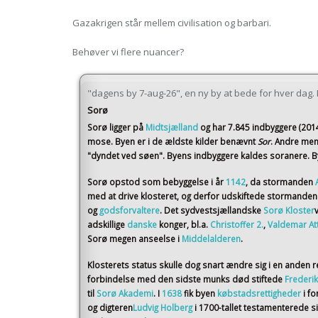
Gazakrigen står mellem civilisation og barbari.
Behøver vi flere nuancer?
"dagens by 7-aug-26", en ny by at bede for hver dag. I 
Sorø
Sorø
ligger på
Midtsjælland
og har 7.845 indbyggere (201
mose. Byen er i de ældste kilder benævnt
Sor
. Andre men
"dyndet ved søen". Byens indbyggere kaldes soranere. By
Sorø opstod som bebyggelse i år
1142
, da stormanden
med at drive klosteret, og derfor udskiftede stormande
og
godsforvaltere
. Det sydvestsjællandske
Sorø Kloster
adskillige
danske
konger, bl.a.
Christoffer 2.
,
Valdemar At
Sorø megen anseelse i
Middelalderen
.
Klosterets status skulle dog snart ændre sig i en anden r
forbindelse med den sidste munks død stiftede
Frederik
til
Sorø Akademi
. I
1638
fik byen
købstadsrettigheder
i f
og digteren
Ludvig Holberg
i 1700-tallet testamenterede 