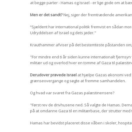
at begge parter - Hamas og Israel - er lige gode om at bæ
Men er det sandt?
Nej, siger der fremtrædende amerika
“Sjældent har international politik fremvist en sådan mor
Udryddelsen af Israel og dets jøder."
Krauthammer afviser på det bestemteste påstanden om, a
"For mindre end ti år siden kunne internationalt fjernsy
militær ud og overlod hver en tomme af Gaza til palæstine
Derudover prøvede Israel
at hjælpe Gazas økonomi ved a
grænseovergange og søgte at fremme samhandelen.
Og hvad var svaret fra Gazas palæstinensere?
"Først rev de drivhusene ned. Så valgte de Hamas. Dernæst
på at omdanne Gaza til en militærbase, der strutter med t
Hamas har bevidst placeret disse våben i skoler, hospital