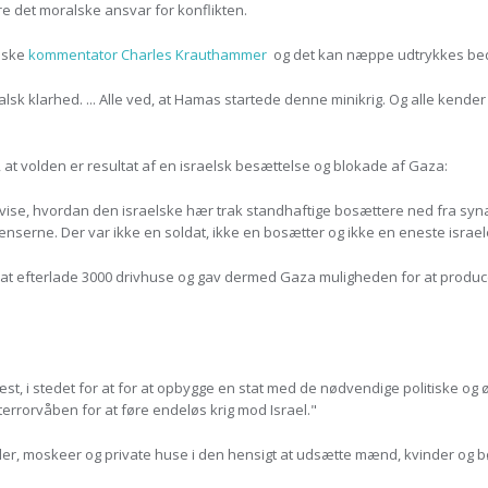
re det moralske ansvar for konflikten.
nske
kommentator Charles Krauthammer
og det kan næppe udtrykkes bed
alsk klarhed. ... Alle ved, at Hamas startede denne minikrig. Og alle kend
t volden er resultat af en israelsk besættelse og blokade af Gaza:
n vise, hvordan den israelske hær trak standhaftige bosættere ned fra syna
nserne. Der var ikke en soldat, ikke en bosætter og ikke en eneste israele
t efterlade 3000 drivhuse og gav dermed Gaza muligheden for at producer
, i stedet for at for at opbygge en stat med de nødvendige politiske og ø
errorvåben for at føre endeløs krig mod Israel."
er, moskeer og private huse i den hensigt at udsætte mænd, kvinder og bør