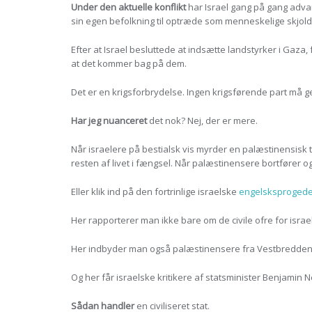
Under den aktuelle konflikt
har Israel gang på gang advar
sin egen befolkning til optræde som menneskelige skjold
Efter at Israel besluttede at indsætte landstyrker i Gaza, 
at det kommer bag på dem.
Det er en krigsforbrydelse. Ingen krigsførende part må g
Har jeg nuanceret
det nok? Nej, der er mere.
Når israelere på bestialsk vis myrder en palæstinensisk te
resten af livet i fængsel. Når palæstinensere bortfører o
Eller klik ind på den fortrinlige israelske
engelsksprogede 
Her rapporterer man ikke bare om de civile ofre for isr
Her indbyder man også palæstinensere fra Vestbredden og
Og her får israelske kritikere af statsminister Benjamin N
Sådan handler
en civiliseret stat.