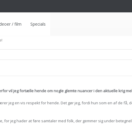
deoer / film
Specials
e!
for vil jeg fortælle hende om nogle glemte nuancer i den aktuelle krig me
rer jeg en vis respekt for hende. Det gør jeg, fordi hun som en af de få, 
de, for jeg hader at føre samtaler med folk, der gemmer sig under betegn