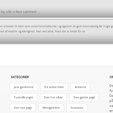
by, står vi flere sammen!
For vi beder til ham som vores himmelske far, og ligesom en god menneskelig far nogle ga
r, men af visdom og kærlighed. Han ved altid, hvad der er bedst for os.
KATEGORIER
O
De
Jesu genkomst
De sidste tider
Antikrist
fo
De
Tusindårsriget
Den frie nåde
Den gamle pagt
på
va
Den nye pagt
Menigheden
Evolution
en