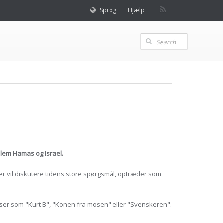
Sprog
Hjælp
llem Hamas og Israel.
der vil diskutere tidens store spørgsmål, optræder som
elser som "Kurt B", "Konen fra mosen" eller "Svenskeren".