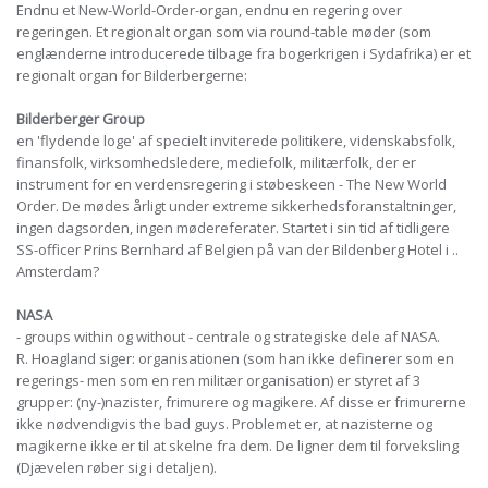
Endnu et New-World-Order-organ, endnu en regering over
regeringen. Et regionalt organ som via round-table møder (som
englænderne introducerede tilbage fra bogerkrigen i Sydafrika) er et
regionalt organ for Bilderbergerne:
Bilderberger Group
en 'flydende loge' af specielt inviterede politikere, videnskabsfolk,
finansfolk, virksomhedsledere, mediefolk, militærfolk, der er
instrument for en verdensregering i støbeskeen - The New World
Order. De mødes årligt under extreme sikkerhedsforanstaltninger,
ingen dagsorden, ingen mødereferater. Startet i sin tid af tidligere
SS-officer Prins Bernhard af Belgien på van der Bildenberg Hotel i ..
Amsterdam?
NASA
- groups within og without - centrale og strategiske dele af NASA.
R. Hoagland siger: organisationen (som han ikke definerer som en
regerings- men som en ren militær organisation) er styret af 3
grupper: (ny-)nazister, frimurere og magikere. Af disse er frimurerne
ikke nødvendigvis the bad guys. Problemet er, at nazisterne og
magikerne ikke er til at skelne fra dem. De ligner dem til forveksling
(Djævelen røber sig i detaljen).