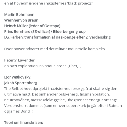
en af hovedmændene i nazisternes 'black projects'
Martin Bohrmann
Wernher von Braun
Heinch Müller (leder of Gestapo)
Prins Bernhard (SS-officer) / Bilderberger group
I.G. Farben: transformation af nazi-penge efter 2. Verdenskrig
Eisenhower advarer mod det militær-industrielle kompleks
Peter(?) Lavender:
on nazi exploration in various areas (Tibet, ..)
Igor Wittkovsky:
Jakob Sporrenberg
The Bell: et hovedprojekt i nazisternes forsøg på at skaffe sig den
ultimative magt. Det omhandler puls-energi, tidsmanipulation,
neutronvåben, masseødelæggelse, ubegrænset energi. Kort sagt:
Verdensherredømmet (som enhver superskurk jo går efter i Batman
og James Bond ..)
Teori om finanskrisen: