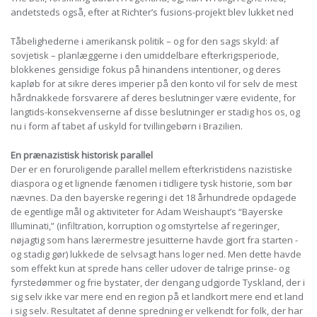
andetsteds også, efter at Richter’s fusions-projekt blev lukket ned
Tåbelighederne i amerikansk politik – og for den sags skyld: af
sovjetisk – planlæggerne i den umiddelbare efterkrigsperiode,
blokkenes gensidige fokus på hinandens intentioner, og deres
kapløb for at sikre deres imperier på den konto vil for selv de mest
hårdnakkede forsvarere af deres beslutninger være evidente, for
langtids-konsekvenserne af disse beslutninger er stadig hos os, og
nu i form af tabet af uskyld for tvillingebørn i Brazilien.
En prænazistisk historisk parallel
Der er en foruroligende parallel mellem efterkristidens nazistiske
diaspora og et lignende fænomen i tidligere tysk historie, som bør
nævnes. Da den bayerske regering i det 18 århundrede opdagede
de egentlige mål og aktiviteter for Adam Weishaupt’s “Bayerske
Illuminati,” (infiltration, korruption og omstyrtelse af regeringer,
nøjagtig som hans lærermestre jesuitterne havde gjort fra starten -
og stadig gør) lukkede de selvsagt hans loger ned. Men dette havde
som effekt kun at sprede hans celler udover de talrige prinse- og
fyrstedømmer og frie bystater, der dengang udgjorde Tyskland, der i
sig selv ikke var mere end en region på et landkort mere end et land
i sig selv. Resultatet af denne spredning er velkendt for folk, der har