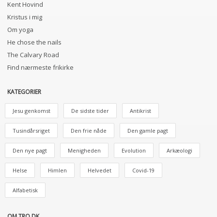
Kent Hovind
Kristus i mig
Om yoga
He chose the nails
The Calvary Road
Find nærmeste frikirke
KATEGORIER
Jesu genkomst
De sidste tider
Antikrist
Tusindårsriget
Den frie nåde
Den gamle pagt
Den nye pagt
Menigheden
Evolution
Arkæologi
Helse
Himlen
Helvedet
Covid-19
Alfabetisk
OM TRO.DK