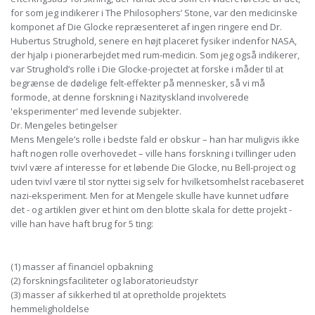
for som jeg indikerer i The Philosophers’ Stone, var den medicinske
komponet af Die Glocke repræsenteret af ingen ringere end Dr.
Hubertus Strughold, senere en højt placeret fysiker indenfor NASA,
der hjalp i pionerarbejdet med rum-medicin. Som jeg også indikerer,
var Strughold’s rolle i Die Glocke-projectet at forske i måder til at
begrænse de dødelige felt-effekter på mennesker, så vi må
formode, at denne forskning i Nazityskland involverede
'eksperimenter' med levende subjekter.
Dr. Mengeles betingelser
Mens Mengele’s rolle i bedste fald er obskur – han har muligvis ikke
haft nogen rolle overhovedet – ville hans forskning i tvillinger uden
tvivl være af interesse for et løbende Die Glocke, nu Bell-project og
uden tvivl være til stor nyttei sig selv for hvilketsomhelst racebaseret
nazi-eksperiment. Men for at Mengele skulle have kunnet udføre
det - og artiklen giver et hint om den blotte skala for dette projekt -
ville han have haft brug for 5 ting:
(1) masser af financiel opbakning
(2) forskningsfaciliteter og laboratorieudstyr
(3) masser af sikkerhed til at opretholde projektets
hemmeligholdelse