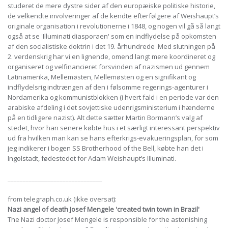
studeret de mere dystre sider af den europæiske politiske historie,
de velkendte involveringer af de kendte efterfølgere af Weishaupt’s
originale organisation i revolutionerne i 1848, og nogen vil gå så langt
også at se 'Illuminati diasporaen' som en indflydelse på opkomsten
af den socialistiske doktrin i det 19. århundrede Med slutningen på
2. verdenskrig har vi en lignende, omend langt mere koordineret og
organiseret og velfinancieret forsvinden af nazismen ud gennem
Latinamerika, Mellemøsten, Mellemøsten og en signifikant og
indflydelsrig indtrængen af den i følsomme regerings-agenturer i
Nordamerika og kommunistblokken (i hvert fald i en periode var den
arabiske afdeling i det sovjettiske udenrigsministerium i hænderne
på en tidligere nazist). Alt dette sætter Martin Bormann’s valg af
stedet, hvor han senere købte hus i et særligt interessant perspektiv
ud fra hvilken man kan se hans efterkrigs-evakueringsplan, for som
jeg indikerer i bogen SS Brotherhood of the Bell, købte han det i
Ingolstadt, fødestedet for Adam Weishaupt’s Illuminati.
_______________________________
from telegraph.co.uk (ikke oversat):
Nazi angel of death Josef Mengele 'created twin town in Brazil'
The Nazi doctor Josef Mengele is responsible for the astonishing