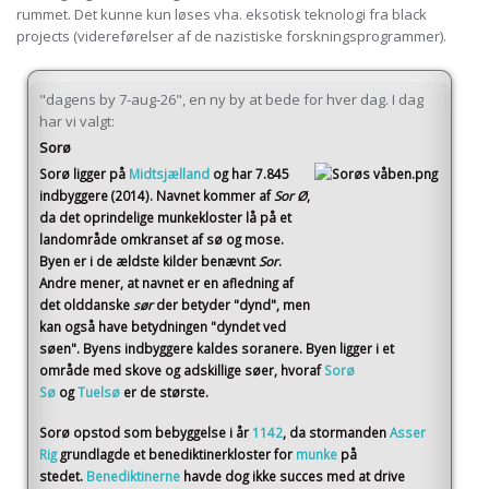
rummet. Det kunne kun løses vha. eksotisk teknologi fra black
projects (videreførelser af de nazistiske forskningsprogrammer).
"dagens by 7-aug-26", en ny by at bede for hver dag. I dag
har vi valgt:
Sorø
Sorø
ligger på
Midtsjælland
og har 7.845
indbyggere (2014)
. Navnet kommer af
Sor Ø
,
da det oprindelige munkekloster lå på et
landområde omkranset af sø og mose.
Byen er i de ældste kilder benævnt
Sor
.
Andre mener, at navnet er en afledning af
det olddanske
sør
der betyder "dynd", men
kan også have betydningen "dyndet ved
søen". Byens indbyggere kaldes soranere. Byen ligger i et
område med skove og adskillige søer, hvoraf
Sorø
Sø
og
Tuelsø
er de største.
Sorø opstod som bebyggelse i år
1142
, da stormanden
Asser
Rig
grundlagde et benediktinerkloster for
munke
på
stedet.
Benediktinerne
havde dog ikke succes med at drive