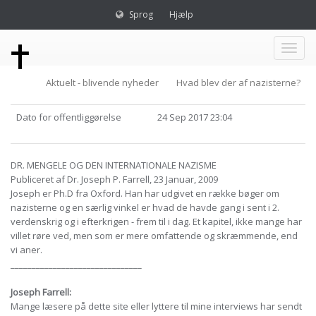
Sprog
Hjælp
Toggl
Aktuelt - blivende nyheder
Hvad blev der af nazisterne?
naviga
Dato for offentliggørelse
24 Sep 2017 23:04
DR. MENGELE OG DEN INTERNATIONALE NAZISME
Publiceret af Dr. Joseph P. Farrell, 23 Januar, 2009
Joseph er Ph.D fra Oxford. Han har udgivet en række bøger om
nazisterne og en særlig vinkel er hvad de havde gang i sent i 2.
verdenskrig og i efterkrigen - frem til i dag. Et kapitel, ikke mange har
villet røre ved, men som er mere omfattende og skræmmende, end
vi aner.
_______________________________
Joseph Farrell:
Mange læsere på dette site eller lyttere til mine interviews har sendt