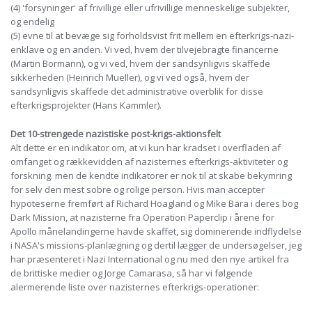
(4) 'forsyninger' af frivillige eller ufrivillige menneskelige subjekter,
og endelig
(5) evne til at bevæge sig forholdsvist frit mellem en efterkrigs-nazi-
enklave og en anden. Vi ved, hvem der tilvejebragte financerne
(Martin Bormann), og vi ved, hvem der sandsynligvis skaffede
sikkerheden (Heinrich Mueller), og vi ved også, hvem der
sandsynligvis skaffede det administrative overblik for disse
efterkrigsprojekter (Hans Kammler).
Det 10-strengede nazistiske post-krigs-aktionsfelt
Alt dette er en indikator om, at vi kun har kradset i overfladen af
omfanget og rækkevidden af nazisternes efterkrigs-aktiviteter og
forskning. men de kendte indikatorer er nok til at skabe bekymring
for selv den mest sobre og rolige person. Hvis man accepter
hypoteserne fremført af Richard Hoagland og Mike Bara i deres bog
Dark Mission, at nazisterne fra Operation Paperclip i årene for
Apollo månelandingerne havde skaffet, sig dominerende indflydelse
i NASA's missions-planlægning og dertil lægger de undersøgelser, jeg
har præsenteret i Nazi International og nu med den nye artikel fra
de brittiske medier og Jorge Camarasa, så har vi følgende
alermerende liste over nazisternes efterkrigs-operationer: