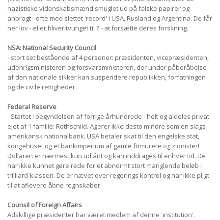
nazistiske videnskabsmænd smuglet ud på falske papirer og
anbragt - ofte med slettet 'record' i USA, Rusland og Argentina. De får
her lov - eller bliver tvunget til ? - at forsætte deres forskning.
NSA: National Security Council
- stort set bestående af 4 personer: præsidenten, vicepræsidenten,
udenrigsministeren og forsvarsministeren, der under påberåbelse
af den nationale sikker kan suspendere republikken, forfatningen
og de civile rettigheder
Federal Reserve
- Startet i begyndelsen af forrige århundrede - helt og aldeles privat
ejet af 1 familie: Rothschild. Agerer ikke desto mindre som en slags
amerikansk nationalbank. USA betaler skat til den engelske stat,
kongehuset og et bankimperium af gamle frimurere og zionister!
Dollaren er nærmest kun udlånt og kan inddrages til enhver tid. De
har ikke kunnet gøre rede for et abnormt stort manglende beløb i
trilliard-klassen. De er hævet over regerings kontrol og har ikke pligt
til at aflevere åbne regnskaber.
Counsil of Foreign Affairs
Adskillige præsidenter har været medlem af denne 'institution'.