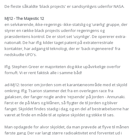
De fleste såkaldte 'black projects' er sandsynligvis udenfor NASA.
MJ12 - The Majestic 12
en selvkørende, ikke-regerings- ikke-statslig og 'urørlig' gruppe, der
styrer en række black projects udenfor regeringens og
præsidentens kontrol. De er stort set 'usynlige'. De opererer extra-
nationalt. De har iflg. kilder taget patent på extraterrestriale
kontakter, har adgang til teknologi, der er 'back-ingeneered' fra
nedskudte UFO's.
Iflg. Stephen Greer er majoriteten dog ikke upåvirkelige overfor
fornuft. Vi er rent faktisk alle i samme båd!
ad-MJ12: teorier om Jorden som et karantæneområde med et skjold
omkring. Iflg. Tsarion stammer det fra en overlegen race fra
galaksen, der fanger nogle andre 'rejsende' på Jorden - Annunaki.
Først er de på Mars og Månen, så flygter de til Jorden og bliver
fanget. Skjoldet findes stadig i dag, og en del af bestræbelserne har
været at finde en måde til at opløse skjoldet og stikke til søs.
Man opdagede for alvor skjoldet, da man prøvede at flyve til månen
første gang. Der var langt større radioaktivitet end forventet ud i