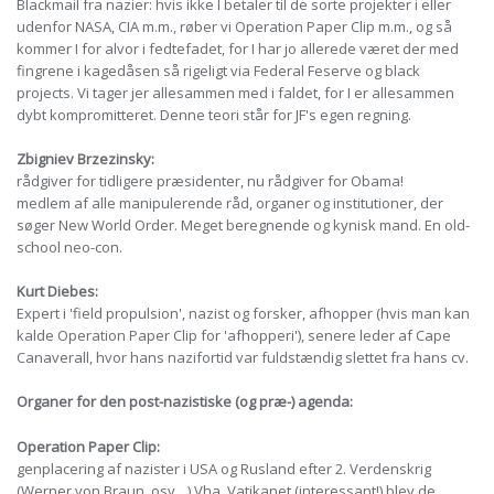
Blackmail fra nazier: hvis ikke I betaler til de sorte projekter i eller
udenfor NASA, CIA m.m., røber vi Operation Paper Clip m.m., og så
kommer I for alvor i fedtefadet, for I har jo allerede været der med
fingrene i kagedåsen så rigeligt via Federal Feserve og black
projects. Vi tager jer allesammen med i faldet, for I er allesammen
dybt kompromitteret. Denne teori står for JF's egen regning.
Zbigniev Brzezinsky:
rådgiver for tidligere præsidenter, nu rådgiver for Obama!
medlem af alle manipulerende råd, organer og institutioner, der
søger New World Order. Meget beregnende og kynisk mand. En old-
school neo-con.
Kurt Diebes:
Expert i 'field propulsion', nazist og forsker, afhopper (hvis man kan
kalde Operation Paper Clip for 'afhopperi'), senere leder af Cape
Canaverall, hvor hans nazifortid var fuldstændig slettet fra hans cv.
Organer for den post-nazistiske (og præ-) agenda:
Operation Paper Clip:
genplacering af nazister i USA og Rusland efter 2. Verdenskrig
(Werner von Braun, osv…) Vha. Vatikanet (interessant!) blev de