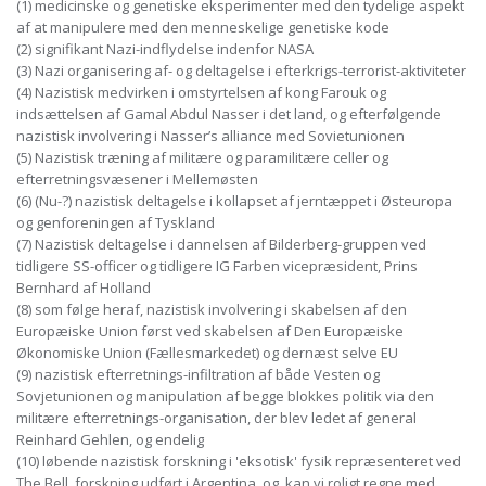
(1) medicinske og genetiske eksperimenter med den tydelige aspekt
af at manipulere med den menneskelige genetiske kode
(2) signifikant Nazi-indflydelse indenfor NASA
(3) Nazi organisering af- og deltagelse i efterkrigs-terrorist-aktiviteter
(4) Nazistisk medvirken i omstyrtelsen af kong Farouk og
indsættelsen af Gamal Abdul Nasser i det land, og efterfølgende
nazistisk involvering i Nasser’s alliance med Sovietunionen
(5) Nazistisk træning af militære og paramilitære celler og
efterretningsvæsener i Mellemøsten
(6) (Nu-?) nazistisk deltagelse i kollapset af jerntæppet i Østeuropa
og genforeningen af Tyskland
(7) Nazistisk deltagelse i dannelsen af Bilderberg-gruppen ved
tidligere SS-officer og tidligere IG Farben vicepræsident, Prins
Bernhard af Holland
(8) som følge heraf, nazistisk involvering i skabelsen af den
Europæiske Union først ved skabelsen af Den Europæiske
Økonomiske Union (Fællesmarkedet) og dernæst selve EU
(9) nazistisk efterretnings-infiltration af både Vesten og
Sovjetunionen og manipulation af begge blokkes politik via den
militære efterretnings-organisation, der blev ledet af general
Reinhard Gehlen, og endelig
(10) løbende nazistisk forskning i 'eksotisk' fysik repræsenteret ved
The Bell, forskning udført i Argentina, og, kan vi roligt regne med,