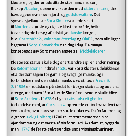
klosteret, og derfor udskiftede stormandens søn,
Biskop
Absalon
, denne munkeorden med
cisterciensere
, der
havde gode evner som jord- og
godsforvaltere
. Det
sydvestsjællandske
Sorø Kloster
voksede snart
til
Nordens
største og rigeste klosterområde, hvilket
foranledigede besøg af adskillige
danske
konger,
bl.a.
Christoffer 2.
,
Valdemar Atterdag
og
Oluf 2.
, som alle ligger
begravet i
Sorø Klosterkirke
den dag i dag. De mange
kongebesøg gav Sorø megen anseelse i
Middelalderen
.
Klosterets status skulle dog snart ændre sig i en anden retning.
Da
Reformationen
indtraf i
1536
, var Sorø Kloster udelukkende
et alderdomshjem for gamle og svagelige munke, og i
forbindelse med den sidste munks død stiftede
Frederik
2.
i
1586
en kostskole på stedet for borgerskabets og adelens
drenge, med navn "Sorø Lærde Skole" der senere skulle blive
til
Sorø Akademi
. I
1638
fik byen
købstadsrettigheder
i
forbindelse med, at
Christian 4.
oprettede et ridderakademi tæt
ved skolen, hvor hans sønner skulle oplæres. Da forfatteren og
digteren
Ludvig Holberg
i 1700-tallet testamenterede sine
ejendomme og det meste af sin formue til Akademiet, byggede
man i
1747
de første selvstændige undervisningsbygninger.