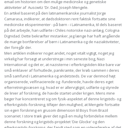
email om historien om den mulige medicinske og genetiske
aktiviteter af Auscwitz 'Dr. Død, Joseph Mengele.
En artikel baseret på den latinamerikanske journalist Jorge
Camarasa, indikerer, at dødsdoktoren rent faktisk fortsatte sine
medicinske eksperimenter - på børn - i Latinamerika, til dels baseret
på det arbejde, han udførte i Chiles notoriske nazi-anlæg, Cologna
Dignidad. Dette bekræfter mistanker, jeg længe har haft angående
de mange bortførelser af børn i Latinamerika og de naziaktiviteter,
der foregår der.
Men artiklen indikerer noget andet, noget vitalt vigtigt, noget jeg
virkelig har forsøgt at understrege i min seneste bog, Nazi
International: og det er, at nazisterne i efterkrigstiden ikke bare var
små enklaver af forhutlede, panikramte, der krøb sammen i deres
små samfund i Latinamerika og andetsteds. De var derimod højt
organiserede, velfinacierede og -funderede, havde deres eget
efterretningsvæsen og, hvad er er allervigtigst, udførte og styrede
de linier af forskning, de havde startet under krigen. Mens mine
bøger har koncentreret sig om fysik-aspektet af denne krigstids- og
efterkrigstids-forskning, tilføjer den mulighed, at Mengele fortsatte
sin egen forskning en grusom dimension til Boys from Brazil
scenariet. I store træk giver det også en mulig forbindelse mellem
denne forskning og krigstids-projektet 'Die Glocke' og den
efterkrigstids-forskning, der fandt sted som en videreførelse af det,