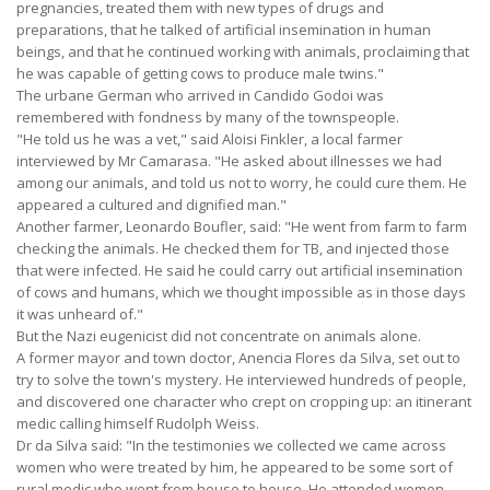
pregnancies, treated them with new types of drugs and
preparations, that he talked of artificial insemination in human
beings, and that he continued working with animals, proclaiming that
he was capable of getting cows to produce male twins."
The urbane German who arrived in Candido Godoi was
remembered with fondness by many of the townspeople.
"He told us he was a vet," said Aloisi Finkler, a local farmer
interviewed by Mr Camarasa. "He asked about illnesses we had
among our animals, and told us not to worry, he could cure them. He
appeared a cultured and dignified man."
Another farmer, Leonardo Boufler, said: "He went from farm to farm
checking the animals. He checked them for TB, and injected those
that were infected. He said he could carry out artificial insemination
of cows and humans, which we thought impossible as in those days
it was unheard of."
But the Nazi eugenicist did not concentrate on animals alone.
A former mayor and town doctor, Anencia Flores da Silva, set out to
try to solve the town's mystery. He interviewed hundreds of people,
and discovered one character who crept on cropping up: an itinerant
medic calling himself Rudolph Weiss.
Dr da Silva said: "In the testimonies we collected we came across
women who were treated by him, he appeared to be some sort of
rural medic who went from house to house. He attended women