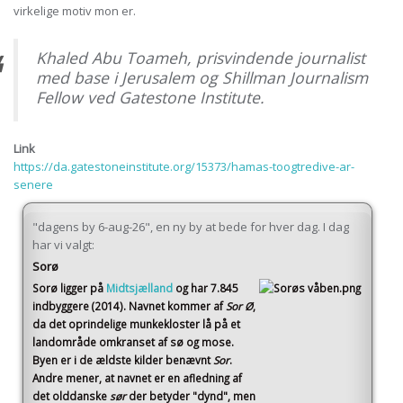
virkelige motiv mon er.
Khaled Abu Toameh, prisvindende journalist
med base i Jerusalem og Shillman Journalism
Fellow ved Gatestone Institute.
Link
https://da.gatestoneinstitute.org/15373/hamas-toogtredive-ar-
senere
"dagens by 6-aug-26", en ny by at bede for hver dag. I dag
har vi valgt:
Sorø
Sorø
ligger på
Midtsjælland
og har 7.845
indbyggere (2014)
. Navnet kommer af
Sor Ø
,
da det oprindelige munkekloster lå på et
landområde omkranset af sø og mose.
Byen er i de ældste kilder benævnt
Sor
.
Andre mener, at navnet er en afledning af
det olddanske
sør
der betyder "dynd", men