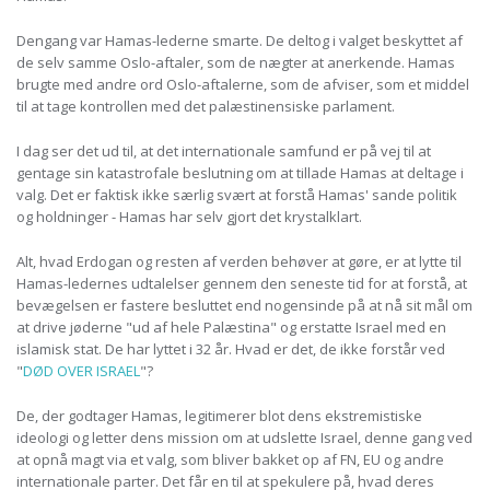
Dengang var Hamas-lederne smarte. De deltog i valget beskyttet af
de selv samme Oslo-aftaler, som de nægter at anerkende. Hamas
brugte med andre ord Oslo-aftalerne, som de afviser, som et middel
til at tage kontrollen med det palæstinensiske parlament.
I dag ser det ud til, at det internationale samfund er på vej til at
gentage sin katastrofale beslutning om at tillade Hamas at deltage i
valg. Det er faktisk ikke særlig svært at forstå Hamas' sande politik
og holdninger - Hamas har selv gjort det krystalklart.
Alt, hvad Erdogan og resten af verden behøver at gøre, er at lytte til
Hamas-ledernes udtalelser gennem den seneste tid for at forstå, at
bevægelsen er fastere besluttet end nogensinde på at nå sit mål om
at drive jøderne "ud af hele Palæstina" og erstatte Israel med en
islamisk stat. De har lyttet i 32 år. Hvad er det, de ikke forstår ved
"
DØD OVER ISRAEL
"?
De, der godtager Hamas, legitimerer blot dens ekstremistiske
ideologi og letter dens mission om at udslette Israel, denne gang ved
at opnå magt via et valg, som bliver bakket op af FN, EU og andre
internationale parter. Det får en til at spekulere på, hvad deres