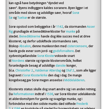
kan også have betydningen "dyndet ved
søen". Byens indbyggere kaldes soranere. Byen ligger i et
område med skove og adskillige søer, hvoraf
Sorø
Sø
og
Tuelsø
er de største.
Sorø opstod som bebyggelse i år
1142
, da stormanden
Asser
Rig
grundlagde et benediktinerkloster for
munke
på
stedet.
Benediktinerne
havde dog ikke succes med at drive
klosteret, og derfor udskiftede stormandens søn,
Biskop
Absalon
, denne munkeorden med
cisterciensere
, der
havde gode evner som jord- og
godsforvaltere
. Det
sydvestsjællandske
Sorø Kloster
voksede snart
til
Nordens
største og rigeste klosterområde, hvilket
foranledigede besøg af adskillige
danske
konger,
bl.a.
Christoffer 2.
,
Valdemar Atterdag
og
Oluf 2.
, som alle ligger
begravet i
Sorø Klosterkirke
den dag i dag. De mange
kongebesøg gav Sorø megen anseelse i
Middelalderen
.
Klosterets status skulle dog snart ændre sig i en anden retning.
Da
Reformationen
indtraf i
1536
, var Sorø Kloster udelukkende
et alderdomshjem for gamle og svagelige munke, og i
forbindelse med den sidste munks død stiftede
Frederik
2.
i
1586
en kostskole på stedet for borgerskabets og adelens