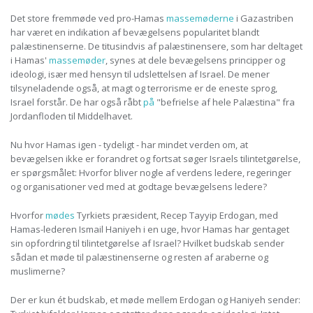
Det store fremmøde ved pro-Hamas
massemøderne
i Gazastriben
har været en indikation af bevægelsens popularitet blandt
palæstinenserne. De titusindvis af palæstinensere, som har deltaget
i Hamas'
massemøder
, synes at dele bevægelsens principper og
ideologi, især med hensyn til udslettelsen af Israel. De mener
tilsyneladende også, at magt og terrorisme er de eneste sprog,
Israel forstår. De har også råbt
på
"befrielse af hele Palæstina" fra
Jordanfloden til Middelhavet.
Nu hvor Hamas igen - tydeligt - har mindet verden om, at
bevægelsen ikke er forandret og fortsat søger Israels tilintetgørelse,
er spørgsmålet: Hvorfor bliver nogle af verdens ledere, regeringer
og organisationer ved med at godtage bevægelsens ledere?
Hvorfor
mødes
Tyrkiets præsident, Recep Tayyip Erdogan, med
Hamas-lederen Ismail Haniyeh i en uge, hvor Hamas har gentaget
sin opfordring til tilintetgørelse af Israel? Hvilket budskab sender
sådan et møde til palæstinenserne og resten af araberne og
muslimerne?
Der er kun ét budskab, et møde mellem Erdogan og Haniyeh sender: