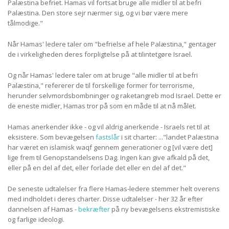
Palæstina befriet. Hamas vil fortsat bruge alle midler til at befri
Palæstina. Den store sejr nærmer sig, og vi bør være mere
tålmodige."
Når Hamas' ledere taler om "befrielse af hele Palæstina," gentager
de i virkeligheden deres forpligtelse på at tilintetgøre Israel.
Og når Hamas' ledere taler om at bruge "alle midler til at befri
Palæstina," refererer de til forskellige former for terrorisme,
herunder selvmordsbombninger og raketangreb mod Israel. Dette er
de eneste midler, Hamas tror på som en måde til at nå målet.
Hamas anerkender ikke - og vil aldrig anerkende - Israels ret til at
eksistere. Som bevægelsen
fastslår
i sit charter: ..."landet Palæstina
har været en islamisk waqf gennem generationer og [vil være det]
lige frem til Genopstandelsens Dag. Ingen kan give afkald på det,
eller på en del af det, eller forlade det eller en del af det."
De seneste udtalelser fra flere Hamas-ledere stemmer helt overens
med indholdet i deres charter. Disse udtalelser - her 32 år efter
dannelsen af Hamas -
bekræfter
på ny bevægelsens ekstremistiske
og farlige ideologi.