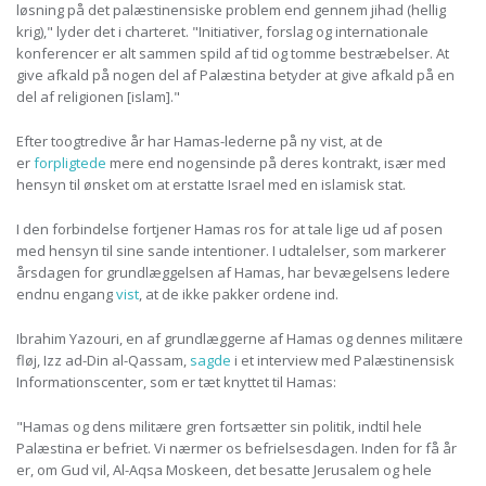
løsning på det palæstinensiske problem end gennem jihad (hellig
krig)," lyder det i charteret. "Initiativer, forslag og internationale
konferencer er alt sammen spild af tid og tomme bestræbelser. At
give afkald på nogen del af Palæstina betyder at give afkald på en
del af religionen [islam]."
Efter toogtredive år har Hamas-lederne på ny vist, at de
er
forpligtede
mere end nogensinde på deres kontrakt, især med
hensyn til ønsket om at erstatte Israel med en islamisk stat.
I den forbindelse fortjener Hamas ros for at tale lige ud af posen
med hensyn til sine sande intentioner. I udtalelser, som markerer
årsdagen for grundlæggelsen af Hamas, har bevægelsens ledere
endnu engang
vist
, at de ikke pakker ordene ind.
Ibrahim Yazouri, en af grundlæggerne af Hamas og dennes militære
fløj, Izz ad-Din al-Qassam,
sagde
i et interview med Palæstinensisk
Informationscenter, som er tæt knyttet til Hamas:
"Hamas og dens militære gren fortsætter sin politik, indtil hele
Palæstina er befriet. Vi nærmer os befrielsesdagen. Inden for få år
er, om Gud vil, Al-Aqsa Moskeen, det besatte Jerusalem og hele