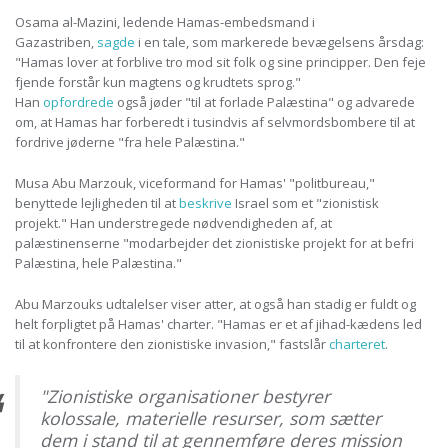
Osama al-Mazini, ledende Hamas-embedsmand i
Gazastriben,
sagde
i en tale, som markerede bevægelsens årsdag:
"Hamas lover at forblive tro mod sit folk og sine principper. Den feje
fjende forstår kun magtens og krudtets sprog."
Han
opfordrede
også jøder "til at forlade Palæstina" og advarede
om, at Hamas har forberedt i tusindvis af selvmordsbombere til at
fordrive jøderne "fra hele Palæstina."
Musa Abu Marzouk, viceformand for Hamas' "politbureau,"
benyttede lejligheden til at
beskrive
Israel som et "zionistisk
projekt." Han understregede nødvendigheden af, at
palæstinenserne "modarbejder det zionistiske projekt for at befri
Palæstina, hele Palæstina."
Abu Marzouks udtalelser viser atter, at også han stadig er fuldt og
helt forpligtet på Hamas' charter. "Hamas er et af jihad-kædens led
til at konfrontere den zionistiske invasion," fastslår
charteret
.
"Zionistiske organisationer bestyrer
kolossale, materielle resurser, som sætter
dem i stand til at gennemføre deres mission