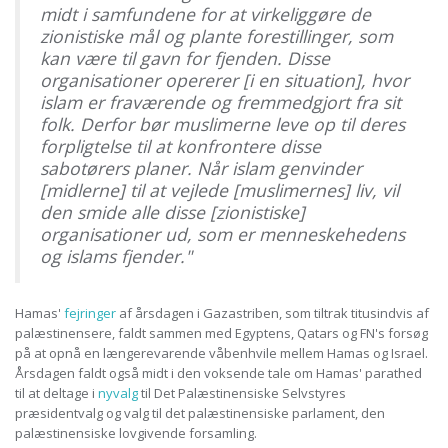
midt i samfundene for at virkeliggøre de
zionistiske mål og plante forestillinger, som
kan være til gavn for fjenden. Disse
organisationer opererer [i en situation], hvor
islam er fraværende og fremmedgjort fra sit
folk. Derfor bør muslimerne leve op til deres
forpligtelse til at konfrontere disse
sabotørers planer. Når islam genvinder
[midlerne] til at vejlede [muslimernes] liv, vil
den smide alle disse [zionistiske]
organisationer ud, som er menneskehedens
og islams fjender."
Hamas'
fejringer
af årsdagen i Gazastriben, som tiltrak titusindvis af
palæstinensere, faldt sammen med Egyptens, Qatars og FN's forsøg
på at opnå en længerevarende våbenhvile mellem Hamas og Israel.
Årsdagen faldt også midt i den voksende tale om Hamas' parathed
til at deltage i
nyvalg
til Det Palæstinensiske Selvstyres
præsidentvalg og valg til det palæstinensiske parlament, den
palæstinensiske lovgivende forsamling.