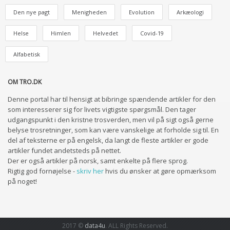
Den nye pagt
Menigheden
Evolution
Arkæologi
Helse
Himlen
Helvedet
Covid-19
Alfabetisk
OM TRO.DK
Denne portal har til hensigt at bibringe spændende artikler for den
som interesserer sig for livets vigtigste spørgsmål. Den tager
udgangspunkt i den kristne trosverden, men vil på sigt også gerne
belyse trosretninger, som kan være vanskelige at forholde sig til. En
del af teksterne er på engelsk, da langt de fleste artikler er gode
artikler fundet andetsteds på nettet.
Der er også artikler på norsk, samt enkelte på flere sprog.
Rigtig god fornøjelse -
skriv her
hvis du ønsker at gøre opmærksom
på noget!
2017 ©
data4u
. ALL Rights Reserved.