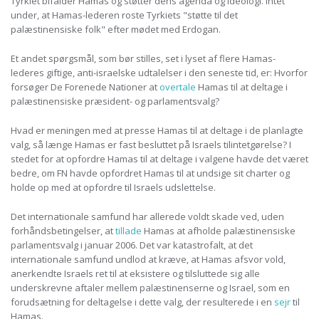
Tyrkiet bifalder Hamas og støtter dens agenda og ideologi. Intet
under, at Hamas-lederen roste Tyrkiets "støtte til det
palæstinensiske folk" efter mødet med Erdogan.
Et andet spørgsmål, som bør stilles, set i lyset af flere Hamas-
lederes giftige, anti-israelske udtalelser i den seneste tid, er: Hvorfor
forsøger De Forenede Nationer at
overtale
Hamas til at deltage i
palæstinensiske præsident- og parlamentsvalg?
Hvad er meningen med at presse Hamas til at deltage i de planlagte
valg, så længe Hamas er fast besluttet på Israels tilintetgørelse? I
stedet for at opfordre Hamas til at deltage i valgene havde det været
bedre, om FN havde opfordret Hamas til at undsige sit charter og
holde op med at opfordre til Israels udslettelse.
Det internationale samfund har allerede voldt skade ved, uden
forhåndsbetingelser, at
tillade
Hamas at afholde palæstinensiske
parlamentsvalg i januar 2006. Det var katastrofalt, at det
internationale samfund undlod at kræve, at Hamas afsvor vold,
anerkendte Israels ret til at eksistere og tilsluttede sig alle
underskrevne aftaler mellem palæstinenserne og Israel, som en
forudsætning for deltagelse i dette valg, der resulterede i en
sejr
til
Hamas.