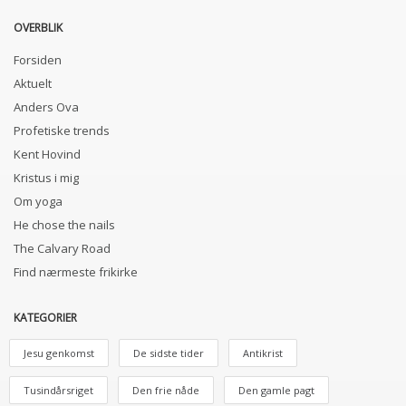
OVERBLIK
Forsiden
Aktuelt
Anders Ova
Profetiske trends
Kent Hovind
Kristus i mig
Om yoga
He chose the nails
The Calvary Road
Find nærmeste frikirke
KATEGORIER
Jesu genkomst
De sidste tider
Antikrist
Tusindårsriget
Den frie nåde
Den gamle pagt