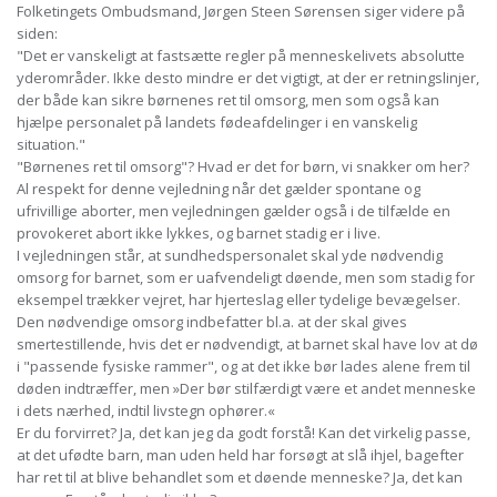
Folketingets Ombudsmand, Jørgen Steen Sørensen siger videre på
siden:
"Det er vanskeligt at fastsætte regler på menneskelivets absolutte
yderområder. Ikke desto mindre er det vigtigt, at der er retningslinjer,
der både kan sikre børnenes ret til omsorg, men som også kan
hjælpe personalet på landets fødeafdelinger i en vanskelig
situation."
"Børnenes ret til omsorg"? Hvad er det for børn, vi snakker om her?
Al respekt for denne vejledning når det gælder spontane og
ufrivillige aborter, men vejledningen gælder også i de tilfælde en
provokeret abort ikke lykkes, og barnet stadig er i live.
I vejledningen står, at sundhedspersonalet skal yde nødvendig
omsorg for barnet, som er uafvendeligt døende, men som stadig for
eksempel trækker vejret, har hjerteslag eller tydelige bevægelser.
Den nødvendige omsorg indbefatter bl.a. at der skal gives
smertestillende, hvis det er nødvendigt, at barnet skal have lov at dø
i "passende fysiske rammer", og at det ikke bør lades alene frem til
døden indtræffer, men »Der bør stilfærdigt være et andet menneske
i dets nærhed, indtil livstegn ophører.«
Er du forvirret? Ja, det kan jeg da godt forstå! Kan det virkelig passe,
at det ufødte barn, man uden held har forsøgt at slå ihjel, bagefter
har ret til at blive behandlet som et døende menneske? Ja, det kan