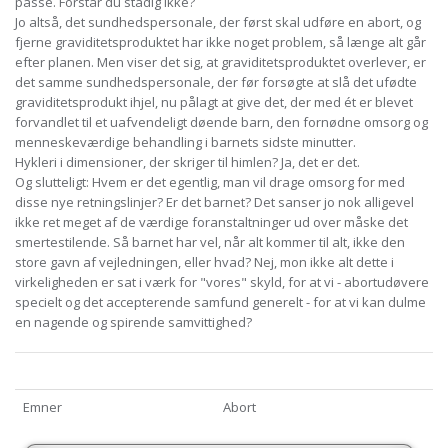
passe. Forstår du stadig ikke?
Jo altså, det sundhedspersonale, der først skal udføre en abort, og
fjerne graviditetsproduktet har ikke noget problem, så længe alt går
efter planen. Men viser det sig, at graviditetsproduktet overlever, er
det samme sundhedspersonale, der før forsøgte at slå det ufødte
graviditetsprodukt ihjel, nu pålagt at give det, der med ét er blevet
forvandlet til et uafvendeligt døende barn, den fornødne omsorg og
menneskeværdige behandling i barnets sidste minutter.
Hykleri i dimensioner, der skriger til himlen? Ja, det er det.
Og slutteligt: Hvem er det egentlig, man vil drage omsorg for med
disse nye retningslinjer? Er det barnet? Det sanser jo nok alligevel
ikke ret meget af de værdige foranstaltninger ud over måske det
smertestilende. Så barnet har vel, når alt kommer til alt, ikke den
store gavn af vejledningen, eller hvad? Nej, mon ikke alt dette i
virkeligheden er sat i værk for "vores" skyld, for at vi - abortudøvere
specielt og det accepterende samfund generelt - for at vi kan dulme
en nagende og spirende samvittighed?
Emner
Abort