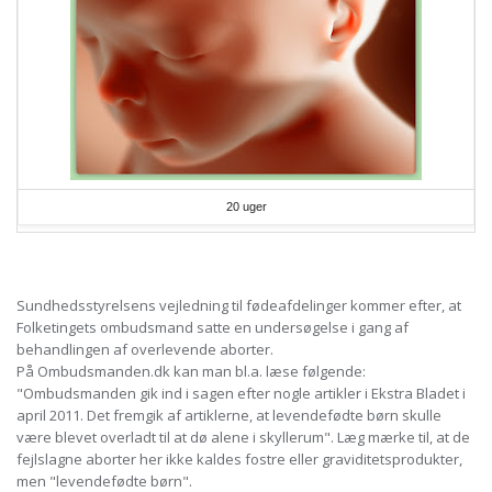
20 uger
Sundhedsstyrelsens vejledning til fødeafdelinger kommer efter, at
Folketingets ombudsmand satte en undersøgelse i gang af
behandlingen af overlevende aborter.
På Ombudsmanden.dk kan man bl.a. læse følgende:
"Ombudsmanden gik ind i sagen efter nogle artikler i Ekstra Bladet i
april 2011. Det fremgik af artiklerne, at levendefødte børn skulle
være blevet overladt til at dø alene i skyllerum". Læg mærke til, at de
fejlslagne aborter her ikke kaldes fostre eller graviditetsprodukter,
men "levendefødte børn".