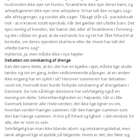
husbonden ikke ejer sin hustru, forældrene ikke ejer deres børn, og
arbejdsgiveren ikke ejer sine arbejdere. Vi har talt den svages sag i
alle afskygninger, og vundet alle sager. Tilbage står så - paradoksalt
nok - at vi kræver totalt ejerskab, når det gælder det ufødte barn. Det
ejes nemlig af kvinden, der bærer det, eller af forældrene i forening -
og det i sådan en grad, at de ved lands lov og ret har fået frihed til at
beslutte, om deres ejendom skal leve eller dø. Hvem har talt det
ufødte barns sag?
Hyklerisk, ja, men måske ikke i nye højder.
Debatten om omskæring af drenge
Kan det være dette, at én, der har en bjælke i øjet, måske lige skulle
tænke sig om en gang, inden vedkommende påpeger, at en anden
ikke engang har en splint i sit? Henover sommeren har debatten
raset om, hvorvidt man burde forbyde omskæring af drengebørn i
Danmark. De nok-så-kloge danskere har selvfølgelig også en
mening om dette. Selvretfærdigheden er i højsæde, når vi i lille
Danmark belærer alle i hele verden, der ikke lige ligner os om,
hvordan verden hænger sammen, når den hænger sammen som
den bør hænge sammen. Vi tror på frihed og lighed - i det mindste for
alle, der er som os selv.
Selvfølgelig kan man ikke blande abort- og omskæringsdebat, men
tænk alligevel lige et øjeblik på følgende. Hvem er det, der føler sig