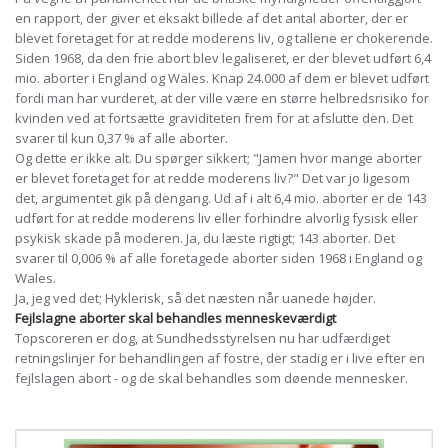
en rapport, der giver et eksakt billede af det antal aborter, der er
blevet foretaget for at redde moderens liv, og tallene er chokerende.
Siden 1968, da den frie abort blev legaliseret, er der blevet udført 6,4
mio. aborter i England og Wales. Knap 24.000 af dem er blevet udført
fordi man har vurderet, at der ville være en større helbredsrisiko for
kvinden ved at fortsætte graviditeten frem for at afslutte den. Det
svarer til kun 0,37 % af alle aborter.
Og dette er ikke alt. Du spørger sikkert; "Jamen hvor mange aborter
er blevet foretaget for at redde moderens liv?" Det var jo ligesom
det, argumentet gik på dengang. Ud af i alt 6,4 mio. aborter er de 143
udført for at redde moderens liv eller forhindre alvorlig fysisk eller
psykisk skade på moderen. Ja, du læste rigtigt; 143 aborter. Det
svarer til 0,006 % af alle foretagede aborter siden 1968 i England og
Wales.
Ja, jeg ved det; Hyklerisk, så det næsten når uanede højder.
Fejlslagne aborter skal behandles menneskeværdigt
Topscoreren er dog, at Sundhedsstyrelsen nu har udfærdiget
retningslinjer for behandlingen af fostre, der stadig er i live efter en
fejlslagen abort - og de skal behandles som døende mennesker.