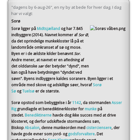
"dagens by 6-aug-26", en ny by at bede for hver dag. I dag
har vi valgt:
Sorø
Sorø
ligger på
Midtsjælland
og har 7.845
indbyggere (2014)
. Navnet kommer af
Sor Ø
,
da det oprindelige munkekloster lå på et
landområde omkranset af sø og mose.
Byen er i de ældste kilder benævnt
Sor
.
Andre mener, at navnet er en afledning af
det olddanske
sør
der betyder "dynd", men
kan også have betydningen "dyndet ved
søen". Byens indbyggere kaldes soranere. Byen ligger i et
område med skove og adskillige søer, hvoraf
Sorø
Sø
og
Tuelsø
er de største.
Sorø opstod som bebyggelse i år
1142
, da stormanden
Asser
Rig
grundlagde et benediktinerkloster for
munke
på
stedet.
Benediktinerne
havde dog ikke succes med at drive
klosteret, og derfor udskiftede stormandens søn,
Biskop
Absalon
, denne munkeorden med
cisterciensere
, der
havde gode evner som jord- og
godsforvaltere
. Det