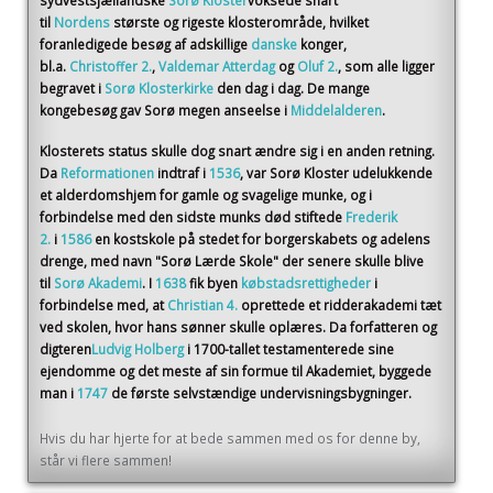
sydvestsjællandske
Sorø Kloster
voksede snart
til
Nordens
største og rigeste klosterområde, hvilket
foranledigede besøg af adskillige
danske
konger,
bl.a.
Christoffer 2.
,
Valdemar Atterdag
og
Oluf 2.
, som alle ligger
begravet i
Sorø Klosterkirke
den dag i dag. De mange
kongebesøg gav Sorø megen anseelse i
Middelalderen
.
Klosterets status skulle dog snart ændre sig i en anden retning.
Da
Reformationen
indtraf i
1536
, var Sorø Kloster udelukkende
et alderdomshjem for gamle og svagelige munke, og i
forbindelse med den sidste munks død stiftede
Frederik
2.
i
1586
en kostskole på stedet for borgerskabets og adelens
drenge, med navn "Sorø Lærde Skole" der senere skulle blive
til
Sorø Akademi
. I
1638
fik byen
købstadsrettigheder
i
forbindelse med, at
Christian 4.
oprettede et ridderakademi tæt
ved skolen, hvor hans sønner skulle oplæres. Da forfatteren og
digteren
Ludvig Holberg
i 1700-tallet testamenterede sine
ejendomme og det meste af sin formue til Akademiet, byggede
man i
1747
de første selvstændige undervisningsbygninger.
Hvis du har hjerte for at bede sammen med os for denne by,
står vi flere sammen!