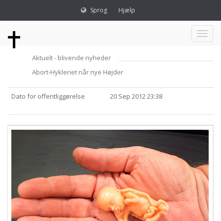
Sprog
Hjælp
Toggl
Aktuelt - blivende nyheder
naviga
Abort-Hykleriet når nye Højder
Dato for offentliggørelse
20 Sep 2012 23:38