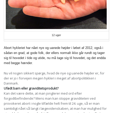
12 uger
Abort hykleriet har nået nye og uanede højder i løbet af 2012, også i
sådan en grad, at gode folk, der ellers normalt ikke går rundt og tager
sig til hovedet i tide og utide, nu må tage sig til hovedet, og det endda
med begge hænder.
Nu vil nogen sikkert spørge, hvad de nye og uanede højder er, for
der er jo i forvejen megen hykleri i meget af abortpolitikken i
Danmark.
Ufødt barn eller graviditetsprodukt?
Kan det være dette, at man jonglerer med ord efter
forgodtbefindende? Mens man kan stoppe graviditeten ved
provokeret abort i nogle tilfælde helt frem til 24. uge, så er man
samtidigt nået så langt i lægevidenskaben, at man har mulighed for