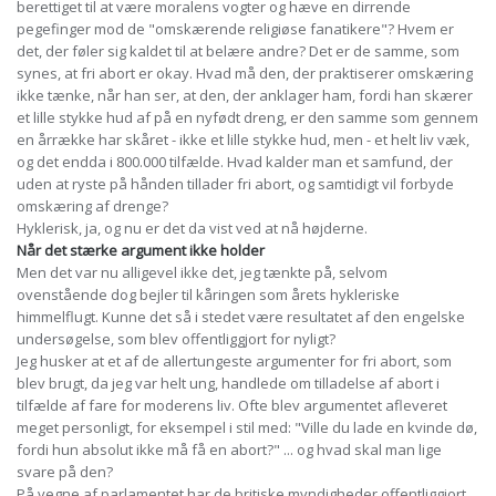
berettiget til at være moralens vogter og hæve en dirrende
pegefinger mod de "omskærende religiøse fanatikere"? Hvem er
det, der føler sig kaldet til at belære andre? Det er de samme, som
synes, at fri abort er okay. Hvad må den, der praktiserer omskæring
ikke tænke, når han ser, at den, der anklager ham, fordi han skærer
et lille stykke hud af på en nyfødt dreng, er den samme som gennem
en årrække har skåret - ikke et lille stykke hud, men - et helt liv væk,
og det endda i 800.000 tilfælde. Hvad kalder man et samfund, der
uden at ryste på hånden tillader fri abort, og samtidigt vil forbyde
omskæring af drenge?
Hyklerisk, ja, og nu er det da vist ved at nå højderne.
Når det stærke argument ikke holder
Men det var nu alligevel ikke det, jeg tænkte på, selvom
ovenstående dog bejler til kåringen som årets hykleriske
himmelflugt. Kunne det så i stedet være resultatet af den engelske
undersøgelse, som blev offentliggjort for nyligt?
Jeg husker at et af de allertungeste argumenter for fri abort, som
blev brugt, da jeg var helt ung, handlede om tilladelse af abort i
tilfælde af fare for moderens liv. Ofte blev argumentet afleveret
meget personligt, for eksempel i stil med: "Ville du lade en kvinde dø,
fordi hun absolut ikke må få en abort?" ... og hvad skal man lige
svare på den?
På vegne af parlamentet har de britiske myndigheder offentliggjort