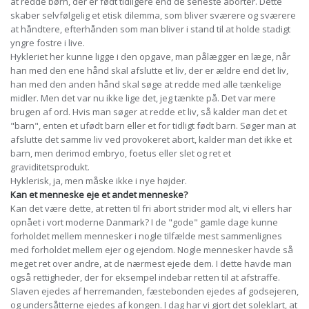
at redde børn, der er født tidligere end de seneste aborter. Dette
skaber selvfølgelig et etisk dilemma, som bliver sværere og sværere
at håndtere, efterhånden som man bliver i stand til at holde stadigt
yngre fostre i live.
Hykleriet her kunne ligge i den opgave, man pålægger en læge, når
han med den ene hånd skal afslutte et liv, der er ældre end det liv,
han med den anden hånd skal søge at redde med alle tænkelige
midler. Men det var nu ikke lige det, jeg tænkte på. Det var mere
brugen af ord. Hvis man søger at redde et liv, så kalder man det et
"barn", enten et ufødt barn eller et for tidligt født barn. Søger man at
afslutte det samme liv ved provokeret abort, kalder man det ikke et
barn, men derimod embryo, foetus eller slet og ret et
graviditetsprodukt.
Hyklerisk, ja, men måske ikke i nye højder.
Kan et menneske eje et andet menneske?
Kan det være dette, at retten til fri abort strider mod alt, vi ellers har
opnået i vort moderne Danmark? I de "gode" gamle dage kunne
forholdet mellem mennesker i nogle tilfælde mest sammenlignes
med forholdet mellem ejer og ejendom. Nogle mennesker havde så
meget ret over andre, at de nærmest ejede dem. I dette havde man
også rettigheder, der for eksempel indebar retten til at afstraffe.
Slaven ejedes af herremanden, fæstebonden ejedes af godsejeren,
og undersåtterne ejedes af kongen. I dag har vi gjort det soleklart, at