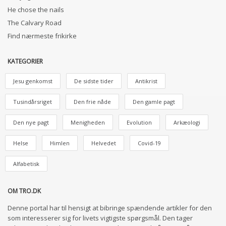
He chose the nails
The Calvary Road
Find nærmeste frikirke
KATEGORIER
Jesu genkomst
De sidste tider
Antikrist
Tusindårsriget
Den frie nåde
Den gamle pagt
Den nye pagt
Menigheden
Evolution
Arkæologi
Helse
Himlen
Helvedet
Covid-19
Alfabetisk
OM TRO.DK
Denne portal har til hensigt at bibringe spændende artikler for den
som interesserer sig for livets vigtigste spørgsmål. Den tager