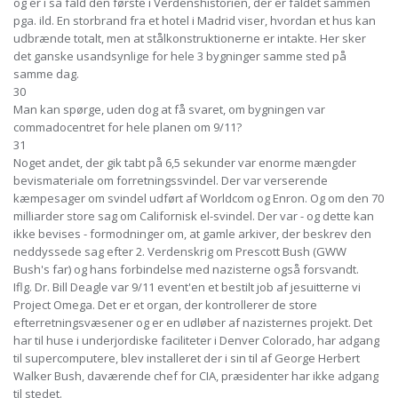
og er i så fald den første i Verdenshistorien, der er faldet sammen
pga. ild. En storbrand fra et hotel i Madrid viser, hvordan et hus kan
udbrænde totalt, men at stålkonstruktionerne er intakte. Her sker
det ganske usandsynlige for hele 3 bygninger samme sted på
samme dag.
30
Man kan spørge, uden dog at få svaret, om bygningen var
commadocentret for hele planen om 9/11?
31
Noget andet, der gik tabt på 6,5 sekunder var enorme mængder
bevismateriale om forretningssvindel. Der var verserende
kæmpesager om svindel udført af Worldcom og Enron. Og om den 70
milliarder store sag om Californisk el-svindel. Der var - og dette kan
ikke bevises - formodninger om, at gamle arkiver, der beskrev den
neddyssede sag efter 2. Verdenskrig om Prescott Bush (GWW
Bush's far) og hans forbindelse med nazisterne også forsvandt.
Iflg. Dr. Bill Deagle var 9/11 event'en et bestilt job af jesuitterne vi
Project Omega. Det er et organ, der kontrollerer de store
efterretningsvæsener og er en udløber af nazisternes projekt. Det
har til huse i underjordiske faciliteter i Denver Colorado, har adgang
til supercomputere, blev installeret der i sin til af George Herbert
Walker Bush, daværende chef for CIA, præsidenter har ikke adgang
til stedet.