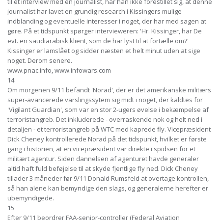
til et interview med en journalist, har han ikke forestillet sig, at denne
journalist har lavet en grundig research i Kissingers mulige
indblanding og eventuelle interesser i noget, der har med sagen at
gøre. På et tidspunkt spørger intervieweren: 'Hr. Kissinger, har De
evt. en saudiarabisk klient, som de har lyst til at fortælle om?'
Kissinger er lamslået og sidder næsten et helt minut uden at sige
noget. Derom senere.
www.pnac.info, www.infowars.com
14
Om morgenen 9/11 befandt 'Norad', der er det amerikanske militærs
super-avancerede varslingssytem sig midt i noget, der kaldtes for
'Vigilant Guardian', som var en stor 2-ugers øvelse i bekæmpelse af
terroristangreb. Det inkluderede - overraskende nok og helt ned i
detaljen - et terroristangreb på WTC med kaprede fly. Vicepræsident
Dick Cheney kontrollerede Norad på det tidspunkt, hvilket er første
gang i historien, at en vicepræsident var direkte i spidsen for et
militært agentur. Siden dannelsen af agenturet havde generaler
altid haft fuld beføjelse til at skyde fjentlige fly ned. Dick Cheney
tillader 3 måneder før 9/11 Donald Rumsfeld at overtage kontrollen,
så han alene kan bemyndige den slags, og generalerne herefter er
ubemyndigede.
15
Efter 9/11 beordrer FAA-senior-controller (Federal Aviation