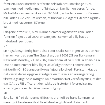
familien. Bush startede sit første selskab Arbusto tilbage 1976
sammen med medlemmer af bin Laden familien og deres fonde.
Michal Moore nævner ikke i sin 9/11-film, at kodenavnet for Osama
bin Laden i CIA var Tim Osman, at han var CIA-agent i 70'erne og blev
brugt mod russerne i 80'erne.
76
i dagene efter 9/11, blev 160 medlemmer og ansatte i bin Laden
familien fløjet ud af USA i private jets - selvom alle fly havde
flyforbud i perioden.
77
En højst besynderlig hændelse i stor skala, som ingen vist siden har
hørt om var det, som The Guardian, der i 2002 (Oliver Burkeman i
New York Monday, 21 jan 2002) skriver om, at ca. 8.000 Taleban- og al
Qaeda-medlemmer blev fløjet ud af Afghanistan i amerikanske
militærfly (C-130-transportfly) og fløjet i sikkehed i Pakistan. Havde
det været deres opgave at udgøre en trussel i en arrangeret og
tilrettelagt krig? Able-Danger, Able-Warrior? Det var så mystisk, at der
var CIA-, og FBI officerer, der lækkede historien i forargelse, men
efterfølgende er den ikke blevet fulgt op.
78
Ikke kun tilflød der penge til Bush's bror Jeff og hans kampagner,
men også broderen Neal fik et klækkeligt tilskud til sin bank