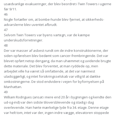
usædvanlige evakueringer, der blev beordret i Twin Towers i ugerne
før 9/11.
46
Nogle fortæller om, at bombe-hunde blev fjernet, at sikkerheds-
advarslerne blev uventet afbrudt.
47
Selvom Twin Towers var byens vartegn, var de kæmpe
underskudsforretninger.
48
Der var masser af asbest rundt om de indre konstruktionerne, der
siden opførelsen blev bedømt som cancer-frembringende. Det var
blevet opført netop dengang, da man uhæmmet og uvidende brugte
dette materiale. Det blev forventet, at man ryddede op, men
arbejdet ville ha været så omfattende, at det var nærmest
uladsiggørligt, og intet forsikringsselskab var villig til at dække
omkostningerne. De stod endvidere i vejen for byfornyelsen på
Manhattan.
49
William Rodrigues (ansat i mere end 20 år i bygningen og kendte den
ud-og-ind) var den sidste tiloversblevende og stadig i dag
overlevende. Han hørte mærkelige lyde fra 34. etage. Denne etage
var helt tom, intet var der, ingen indre vægge, elevatoren stoppede