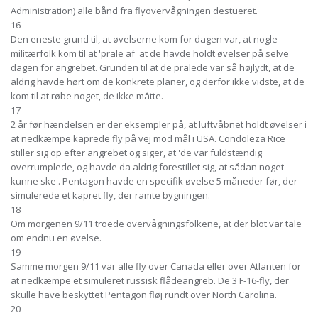
Administration) alle bånd fra flyovervågningen destueret.
16
Den eneste grund til, at øvelserne kom for dagen var, at nogle
militærfolk kom til at 'prale af' at de havde holdt øvelser på selve
dagen for angrebet. Grunden til at de pralede var så højlydt, at de
aldrig havde hørt om de konkrete planer, og derfor ikke vidste, at de
kom til at røbe noget, de ikke måtte.
17
2 år før hændelsen er der eksempler på, at luftvåbnet holdt øvelser i
at nedkæmpe kaprede fly på vej mod mål i USA. Condoleza Rice
stiller sig op efter angrebet og siger, at 'de var fuldstændig
overrumplede, og havde da aldrig forestillet sig, at sådan noget
kunne ske'. Pentagon havde en specifik øvelse 5 måneder før, der
simulerede et kapret fly, der ramte bygningen.
18
Om morgenen 9/11 troede overvågningsfolkene, at der blot var tale
om endnu en øvelse.
19
Samme morgen 9/11 var alle fly over Canada eller over Atlanten for
at nedkæmpe et simuleret russisk flådeangreb. De 3 F-16-fly, der
skulle have beskyttet Pentagon fløj rundt over North Carolina.
20