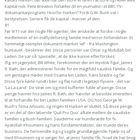
kaldes Harken, der ikke har den store erfaren i at bore og heller ikke
kapital nok. Pete Brewton fortæller (til en journalist i et BBC-TV-
dokumantarprogram). Hvorfor Harken? Fordi G.W. Bush var i
bestyrelsen. Senere fik de kapital - masser af den.
81
Før 9/11 var der nogle FBI-agenter, der ønskede at forske i nogle
medlemmer af en indflydelsesrig familie med terror-forbindelser. Et
hemmeligt-stemplet dokument mærket 'wf' - fra Washington-
bureauet - beskriver det. Disse personer var Omar og Abdullah bin
Laden. De var så 'specielle', at de ikke kunne efterforskes.
Iflg. en jagerpilot, Bill White, forekommer der en mystisk figur, James
R. Bath, der administrerer fonde for en magtfuld saudisk familie. Og
om gentagne møder med Osama bin Laden, hans brødre og far.
Disse fyre kørte rundt i biler og fløj rundt i legetøjs-flyvere - det var
'La-La-Land'. De strør om sig med kufferter fulde af penge. Disse
penge havner hos James R. Bath, der hævder at besidde eneretten
til at forhandle for bin Laden familien i USA. OG hos George W.
Bush's firma Arbusto, og ringen til Harken er sluttet. Så disse penge
er en del af den løbende 'Quit Pro Quo' aftale mellem de saudiske
familier og Bush-familien. Saudierne var hunderæde for fx.
Ayatollah Khoumeini og hans fundamentalister, der truede deres
business. De henvendte sig og sagde grundlæggende: hjælp os af
med Khoumeini og vi sørger for, at jeres familie får, hvad de har brug