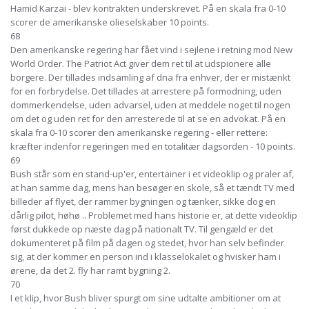
Hamid Karzai - blev kontrakten underskrevet. På en skala fra 0-10
scorer de amerikanske olieselskaber 10 points.
68
Den amerikanske regering har fået vind i sejlene i retning mod New
World Order. The Patriot Act giver dem ret til at udspionere alle
borgere. Der tillades indsamling af dna fra enhver, der er mistænkt
for en forbrydelse. Det tillades at arrestere på formodning, uden
dommerkendelse, uden advarsel, uden at meddele noget til nogen
om det og uden ret for den arresterede til at se en advokat. På en
skala fra 0-10 scorer den amerikanske regering - eller rettere:
kræfter indenfor regeringen med en totalitær dagsorden - 10 points.
69
Bush står som en stand-up'er, entertainer i et videoklip og praler af,
at han samme dag, mens han besøger en skole, så et tændt TV med
billeder af flyet, der rammer bygningen og tænker, sikke dog en
dårlig pilot, høhø .. Problemet med hans historie er, at dette videoklip
først dukkede op næste dag på nationalt TV. Til gengæld er det
dokumenteret på film på dagen og stedet, hvor han selv befinder
sig, at der kommer en person ind i klasselokalet og hvisker ham i
ørene, da det 2. fly har ramt bygning 2.
70
I et klip, hvor Bush bliver spurgt om sine udtalte ambitioner om at