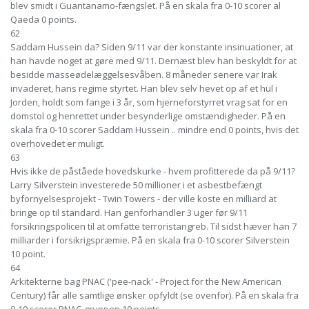
blev smidt i Guantanamo-fængslet. På en skala fra 0-10 scorer al
Qaeda 0 points.
62
Saddam Hussein da? Siden 9/11 var der konstante insinuationer, at
han havde noget at gøre med 9/11. Dernæst blev han beskyldt for at
besidde masseødelæggelsesvåben. 8 måneder senere var Irak
invaderet, hans regime styrtet. Han blev selv hevet op af et hul i
Jorden, holdt som fange i 3 år, som hjerneforstyrret vrag sat for en
domstol og henrettet under besynderlige omstændigheder. På en
skala fra 0-10 scorer Saddam Hussein .. mindre end 0 points, hvis det
overhovedet er muligt.
63
Hvis ikke de påståede hovedskurke - hvem profitterede da på 9/11?
Larry Silverstein investerede 50 millioner i et asbestbefængt
byfornyelsesprojekt - Twin Towers - der ville koste en milliard at
bringe op til standard. Han genforhandler 3 uger før 9/11
forsikringspolicen til at omfatte terroristangreb. Til sidst hæver han 7
milliarder i forsikrigspræmie. På en skala fra 0-10 scorer Silverstein
10 point.
64
Arkitekterne bag PNAC ('pee-nack' - Project for the New American
Century) får alle samtlige ønsker opfyldt (se ovenfor). På en skala fra