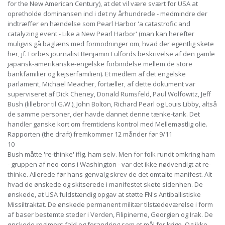
for the New American Century), at det vil være svært for USA at
opretholde dominansen ind i det ny århundrede - medmindre der
indtræffer en hændelse som Pearl Harbor 'a catastrofic and
catalyzing event - Like a New Pearl Harbor' (man kan herefter
muligvis gå baglæns med formodninger om, hvad der egentlig skete
her, jf. Forbes journalist Benjamin Fulfords beskrivelse af den gamle
japansk-amerikanske-engelske forbindelse mellem de store
bankfamilier og kejserfamilien). Et medlem af det engelske
parlament, Michael Meacher, fortæller, af dette dokument var
superviseret af Dick Cheney, Donald Rumsfeld, Paul Wolfowitz, Jeff
Bush (lillebror til G.W.), John Bolton, Richard Pearl og Louis Libby, altså
de samme personer, der havde dannet denne tænke-tank. Det
handler ganske kort om fremtidens kontrol med Mellemøstlig olie.
Rapporten (the draft) fremkommer 12 månder før 9/11
10
Bush måtte 're-thinke' iflg. ham selv. Men for folk rundt omkring ham
- gruppen af neo-cons i Washington - var det ikke nødvendigt at re-
thinke. Allerede før hans genvalg skrev de det omtalte manifest. Alt
hvad de ønskede og skitserede i manifestet skete sidenhen. De
ønskede, at USA fuldstændig opgav at støtte FN's Antiballistiske
Missiltraktat. De ønskede permanent militær tilstædeværelse i form
af baser bestemte steder i Verden, Filipinerne, Georgien og Irak. De
ønskede regimers fald og forandring som et mål for krige. Og ikke