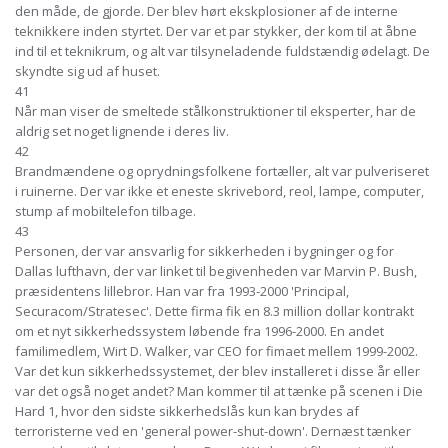
den måde, de gjorde. Der blev hørt ekskplosioner af de interne
teknikkere inden styrtet. Der var et par stykker, der kom til at åbne
ind til et teknikrum, og alt var tilsyneladende fuldstændig ødelagt. De
skyndte sig ud af huset.
41
Når man viser de smeltede stålkonstruktioner til eksperter, har de
aldrig set noget lignende i deres liv.
42
Brandmændene og oprydningsfolkene fortæller, alt var pulveriseret
i ruinerne. Der var ikke et eneste skrivebord, reol, lampe, computer,
stump af mobiltelefon tilbage.
43
Personen, der var ansvarlig for sikkerheden i bygninger og for
Dallas lufthavn, der var linket til begivenheden var Marvin P. Bush,
præsidentens lillebror. Han var fra 1993-2000 'Principal,
Securacom/Stratesec'. Dette firma fik en 8.3 million dollar kontrakt
om et nyt sikkerhedssystem løbende fra 1996-2000. En andet
familimedlem, Wirt D. Walker, var CEO for fimaet mellem 1999-2002.
Var det kun sikkerhedssystemet, der blev installeret i disse år eller
var det også noget andet? Man kommer til at tænke på scenen i Die
Hard 1, hvor den sidste sikkerhedslås kun kan brydes af
terroristerne ved en 'general power-shut-down'. Dernæst tænker