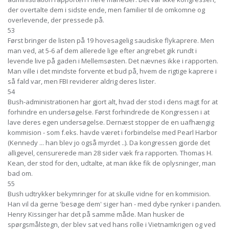
der overtalte dem i sidste ende, men familier til de omkomne og
overlevende, der pressede på.
53
Først bringer de listen på 19 hovesagelig saudiske flykaprere. Men
man ved, at 5-6 af dem allerede lige efter angrebet gik rundt i
levende live på gaden i Mellemsøsten. Det nævnes ikke i rapporten.
Man ville i det mindste forvente et bud på, hvem de rigtige kaprere i
så fald var, men FBI reviderer aldrig deres lister.
54
Bush-administrationen har gjort alt, hvad der stod i dens magt for at
forhindre en undersøgelse. Først forhindrede de Kongressen i at
lave deres egen undersøgelse. Dernæst stopper de en uafhængig
kommision - som f.eks. havde været i forbindelse med Pearl Harbor
(Kennedy ... han blev jo også myrdet ..). Da kongressen gjorde det
alligevel, censurerede man 28 sider væk fra rapporten. Thomas H.
Kean, der stod for den, udtalte, at man ikke fik de oplysninger, man
bad om.
55
Bush udtrykker bekymringer for at skulle vidne for en kommision.
Han vil da gerne 'besøge dem' siger han - med dybe rynker i panden.
Henry Kissinger har det på samme måde. Man husker de
spørgsmålstegn, der blev sat ved hans rolle i Vietnamkrigen og ved