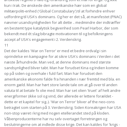
kun i Irak. De ønskede den amerikanske hær som en global
militærpoliti-enhed ('Global Constabulary') til at forhindre enhver
udfordring til USA's dominans. Og her er det så, at manifestet (PNAC)
nævner usandsynligheden for alt dette .. medmindre der indtræffer
en bestemt type katalytisk begivenhed som Pearl Harbor, der som
bekendt med ét slag bibragte motivationen til og befolkningens
accept af USA's engagement i 2. Verdenskrig.
11
Det der kaldes 'War on Terror' er med et bedre ordvalg i sin
oprindelse en kampagne for at sikre USA's dominans i Verden i det
næste århundrede. Man ved, at denne dominans med største
sandsynlighed bliver tabt. Man har forudset Kina og Indien komme
op på siden og overhale i fuld fart. Man har forudset den
amerikanske økonomi falde fra hinanden i nær fremtid med bla. en
enorm gæld. Man har hørt store lande tale om at gå over til anden
valuta til at betale fx olie med. Man har set olien 'truet' af helt andre
energiformer (ikke sol og vind, der allerede er lettere forældet -
dette er et kapitel for sig..). 'War on Terror' bliver af the neo-cons
betragtet som starten på 3. Verdenskrig. Siden Koreakrigen har USA
non-stop været i krig med nogen etellerandet sted på kloden.
Våbenproducenterne har nu selv overtaget forretningen og
beslutningerne om at indlede disse krige. Det kan kaldes for 'krigs -