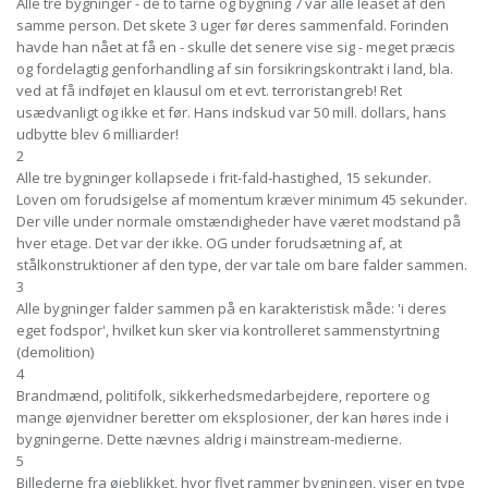
Alle tre bygninger - de to tårne og bygning 7 var alle leaset af den
samme person. Det skete 3 uger før deres sammenfald. Forinden
havde han nået at få en - skulle det senere vise sig - meget præcis
og fordelagtig genforhandling af sin forsikringskontrakt i land, bla.
ved at få indføjet en klausul om et evt. terroristangreb! Ret
usædvanligt og ikke et før. Hans indskud var 50 mill. dollars, hans
udbytte blev 6 milliarder!
2
Alle tre bygninger kollapsede i frit-fald-hastighed, 15 sekunder.
Loven om forudsigelse af momentum kræver minimum 45 sekunder.
Der ville under normale omstændigheder have været modstand på
hver etage. Det var der ikke. OG under forudsætning af, at
stålkonstruktioner af den type, der var tale om bare falder sammen.
3
Alle bygninger falder sammen på en karakteristisk måde: 'i deres
eget fodspor', hvilket kun sker via kontrolleret sammenstyrtning
(demolition)
4
Brandmænd, politifolk, sikkerhedsmedarbejdere, reportere og
mange øjenvidner beretter om eksplosioner, der kan høres inde i
bygningerne. Dette nævnes aldrig i mainstream-medierne.
5
Billederne fra øjeblikket, hvor flyet rammer bygningen, viser en type