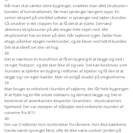
Når man skal sænke store bygninger, svækker man altid strukturen i
bunden af konstruktionen, før man sprænger længere oppe. En
senior-ekspert på området udtaler: vi sprænger ved søjler i bunden.
Så smadrer vi det i toppen for at få det til at starte. Dernæst
aktiveres eksplosioner på alle etager hele vejen ned. Alle
eksplosioner har en timer på dem. Når søjlerne ryger, falder hver
etage, påvirker etagen nedenunder, og de bliver ved helt til bunden.
Det skal ideelt set ske i ét hug.
38
Det er nærmest en kunstform at få en bygning til at lægge sig ned i
sit eget 'fodspor', og det sker ikke af sig selv. Det kan beskrives som
'kunsten at splintre en bygning i millioner af stykker og få den til at
lægge sig i sin egen kælder. Man vil undgå skader på omgivelserne.
39
Man bruger et vinkelsnit i bunden af søjlerne, der får hele bygningen
til at flytte sig en lille smule sidelæns og dernæst lægge sig. Det er
beskrevet af amerikanske eksperter i branchen - skyskrabernes
hjemland. Der var stumper af stålsøjler med vinkelsnit i bunden af
ruinerne fra 9/11.
40
Der var 2 millioner tons murbrokker fra tårnene. Hvis ikke kældrene
havde været sprunget først, ville de ikke være sunket i Jorden på