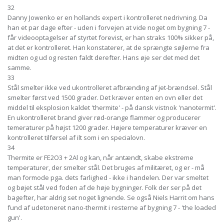
32
Danny Jowenko er en hollands expert i kontrolleret nedrivning. Da
han et par dage efter - uden i forvejen at vide noget om bygning 7 -
får videooptagelser af styrtet forevist, er han straks 100% sikker på,
at det er kontrolleret. Han konstaterer, at de sprængte søjlerne fra
midten og ud og resten faldt derefter. Hans øje ser det med det
samme.
33
Stål smelter ikke ved ukontrolleret afbrænding af jet-brændsel. Stål
smelter først ved 1500 grader. Det kræver enten en ovn eller det
middel til eksplosion kaldet 'thermite' - på dansk vistnok 'nanotermit'.
En ukontrolleret brand giver rød-orange flammer og producerer
temeraturer på højst 1200 grader. Højere temperaturer kræver en
kontrolleret tilførsel af ilt som i en specialovn.
34
Thermite er FE2O3 + 2Al og kan, når antændt, skabe ekstreme
temperaturer, der smelter stål. Det bruges af militæret, og er - må
man formode pga. dets farlighed - ikke i handelen. Der var smeltet
og bøjet stål ved foden af de høje bygninger. Folk der ser på det
bagefter, har aldrig set noget lignende. Se også Niels Harrit om hans
fund af udetoneret nano-thermit i resterne af bygning 7 - 'the loaded
gun'.