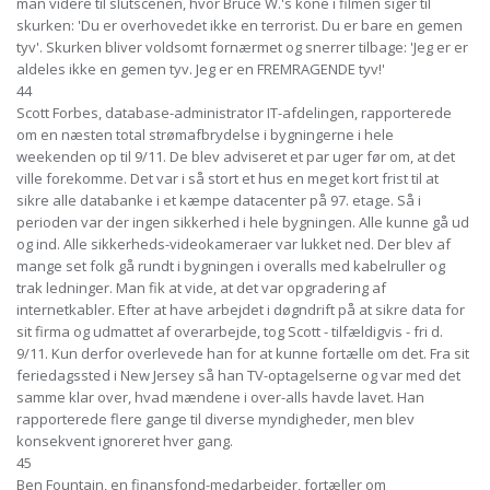
man videre til slutscenen, hvor Bruce W.'s kone i filmen siger til
skurken: 'Du er overhovedet ikke en terrorist. Du er bare en gemen
tyv'. Skurken bliver voldsomt fornærmet og snerrer tilbage: 'Jeg er er
aldeles ikke en gemen tyv. Jeg er en FREMRAGENDE tyv!'
44
Scott Forbes, database-administrator IT-afdelingen, rapporterede
om en næsten total strømafbrydelse i bygningerne i hele
weekenden op til 9/11. De blev adviseret et par uger før om, at det
ville forekomme. Det var i så stort et hus en meget kort frist til at
sikre alle databanke i et kæmpe datacenter på 97. etage. Så i
perioden var der ingen sikkerhed i hele bygningen. Alle kunne gå ud
og ind. Alle sikkerheds-videokameraer var lukket ned. Der blev af
mange set folk gå rundt i bygningen i overalls med kabelruller og
trak ledninger. Man fik at vide, at det var opgradering af
internetkabler. Efter at have arbejdet i døgndrift på at sikre data for
sit firma og udmattet af overarbejde, tog Scott - tilfældigvis - fri d.
9/11. Kun derfor overlevede han for at kunne fortælle om det. Fra sit
feriedagssted i New Jersey så han TV-optagelserne og var med det
samme klar over, hvad mændene i over-alls havde lavet. Han
rapporterede flere gange til diverse myndigheder, men blev
konsekvent ignoreret hver gang.
45
Ben Fountain, en finansfond-medarbejder, fortæller om