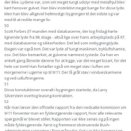
der ikke. Lydene var, som om meget tungt udstyr med metalhjul blev
kørt henover gulvet. Han blev instinktivt meget bange for disse lyde.
Men han blev alligevel heltmodigt i bygningen til det sidste og var
med til at redde mange liv.
50
Scott Forbes (IT-manden med databaserne, der tog fridag) hørte
lignende lyde fra 98. etage - altså lige over hans arbejdsplads på 97.
med databaserne og sikkerheden. Det lød som ombygningslyde.
Etagen var også tom. Det var lyde af tungt maskineri, trykluftshamre,
osv. Det blev bemærket, at gulvene nærmest rystede. Da han en
enkelt gang åbnede dørene for at kigge, var det meget bizart, for det
hele var tomt! Han fortæller også om meget støv i luften om
morgenerne i ugerne op til 9/11. Der lå gråt støv i vindueskarmene
og ved udluftningerne.
51
Disse konstuktioner overalt i bygningen startede, da Larry
Silverstein overtog leasing-kontrakten.
52
Når man læser den officielle rapport fra den nedsatte kommision om
9/11 forventer man en fyldestgørende rapport, hvor alle relevante
spørgsmål er blevet stillet. Rapporten var ikke seriøs og på ingen
måde fyldesgørende. Først og fremmest obstruerede Bush-
administration rapporten i flere måneder. Det var ikke kongressen,