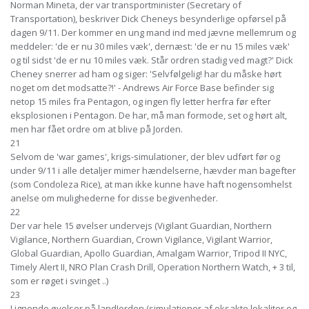
Norman Mineta, der var transportminister (Secretary of
Transportation), beskriver Dick Cheneys besynderlige opførsel på
dagen 9/11. Der kommer en ung mand ind med jævne mellemrum og
meddeler: 'de er nu 30 miles væk', dernæst: 'de er nu 15 miles væk'
og til sidst 'de er nu 10 miles væk. Står ordren stadig ved magt?' Dick
Cheney snerrer ad ham og siger: 'Selvfølgelig! har du måske hørt
noget om det modsatte?!' - Andrews Air Force Base befinder sig
netop 15 miles fra Pentagon, og ingen fly letter herfra før efter
eksplosionen i Pentagon. De har, må man formode, set og hørt alt,
men har fået ordre om at blive på Jorden.
21
Selvom de 'war games', krigs-simulationer, der blev udført før og
under 9/11 i alle detaljer mimer hændelserne, hævder man bagefter
(som Condoleza Rice), at man ikke kunne have haft nogensomhelst
anelse om mulighederne for disse begivenheder.
22
Der var hele 15 øvelser undervejs (Vigilant Guardian, Northern
Vigilance, Northern Guardian, Crown Vigilance, Vigilant Warrior,
Global Guardian, Apollo Guardian, Amalgam Warrior, Tripod II NYC,
Timely Alert II, NRO Plan Crash Drill, Operation Northern Watch, + 3 til,
som er røget i svinget ..)
23
Lignende øvelser på landJorden (simulationer af eksakte lokaliter og