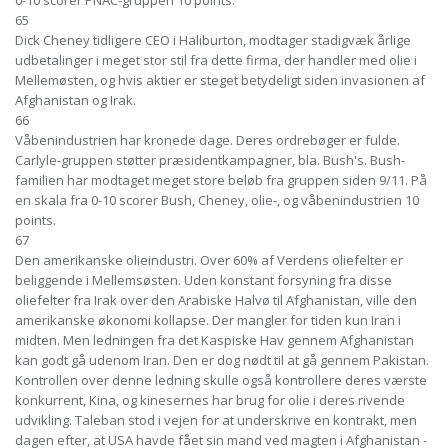
0-10 scorer PNAC-gruppen 10 points.
65
Dick Cheney tidligere CEO i Haliburton, modtager stadigvæk årlige
udbetalinger i meget stor stil fra dette firma, der handler med olie i
Mellemøsten, og hvis aktier er steget betydeligt siden invasionen af
Afghanistan og Irak.
66
Våbenindustrien har kronede dage. Deres ordrebøger er fulde.
Carlyle-gruppen støtter præsidentkampagner, bla. Bush's. Bush-
familien har modtaget meget store beløb fra gruppen siden 9/11. På
en skala fra 0-10 scorer Bush, Cheney, olie-, og våbenindustrien 10
points.
67
Den amerikanske olieindustri. Over 60% af Verdens oliefelter er
beliggende i Mellemsøsten. Uden konstant forsyning fra disse
oliefelter fra Irak over den Arabiske Halvø til Afghanistan, ville den
amerikanske økonomi kollapse. Der mangler for tiden kun Iran i
midten. Men ledningen fra det Kaspiske Hav gennem Afghanistan
kan godt gå udenom Iran. Den er dog nødt til at gå gennem Pakistan.
Kontrollen over denne ledning skulle også kontrollere deres værste
konkurrent, Kina, og kinesernes har brug for olie i deres rivende
udvikling. Taleban stod i vejen for at underskrive en kontrakt, men
dagen efter, at USA havde fået sin mand ved magten i Afghanistan -