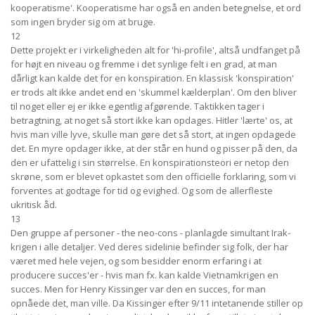
kooperatisme'. Kooperatisme har også en anden betegnelse, et ord
som ingen bryder sig om at bruge.
12
Dette projekt er i virkeligheden alt for 'hi-profile', altså undfanget på
for højt en niveau og fremme i det synlige felt i en grad, at man
dårligt kan kalde det for en konspiration. En klassisk 'konspiration'
er trods alt ikke andet end en 'skummel kælderplan'. Om den bliver
til noget eller ej er ikke egentlig afgørende. Taktikken tager i
betragtning, at noget så stort ikke kan opdages. Hitler 'lærte' os, at
hvis man ville lyve, skulle man gøre det så stort, at ingen opdagede
det. En myre opdager ikke, at der står en hund og pisser på den, da
den er ufattelig i sin størrelse. En konspirationsteori er netop den
skrøne, som er blevet opkastet som den officielle forklaring, som vi
forventes at godtage for tid og evighed. Og som de allerfleste
ukritisk åd.
13
Den gruppe af personer - the neo-cons - planlagde simultant Irak-
krigen i alle detaljer. Ved deres sidelinie befinder sig folk, der har
været med hele vejen, og som besidder enorm erfaring i at
producere succes'er - hvis man fx. kan kalde Vietnamkrigen en
succes. Men for Henry Kissinger var den en succes, for man
opnåede det, man ville. Da Kissinger efter 9/11 intetanende stiller op