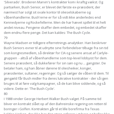
'Silverado'. Broderen Marvin's kontrakter kom i kraftig vækst. Og
partiarken, Bush Senior, er blevet det første ex-præsident, der
nærmest har solgt sit ovale kontor til olieselskaberne og
våbenhandlerne. Bush'erne er for så vidt ikke anderledes end
Kennedyerne og Rockefellerne. Men de har hævet spillet til et helt
andet niveau. Pengene skaffer dem embedet, og embedet skaffer
dem endnu flere penge. Det kan kaldes: The Bush Cycle.
79
Wayne Madsen er tidligere efterretnings-analytiker. Han beskriver
Bush Seniors evner til at udnytte sine forbindelser tilbage fra sin tid
som kongresmedlem, så direktør for CIA og senere ansat af Carlyle-
gruppen - altså af våbenhandlerne som top-level lobbyist for dem.
Senere præsident, så dukkefører for sin søn og nu ... gangster. De
betaler ham, og han åbner dørene til oliesheiker, konger,
præsidenter, sultaner, regeringer. Og så sælger de våben til dem. Til
gengæld får Bush midler fra deres lukrative kontrakter - der så igen
bruges til at føre valg-kampagner, så de kan blive siddende, og så
videre. Dette er: 'The Bush Cycle'.
80
I 1988 vinder George Herbert Walker Bush valget. På samme tid
bliver en kontrakt slået op af den Bahreinske regering om retten til
boringer i Golfen. Kontrakten går til et lille borefirma fra Texas