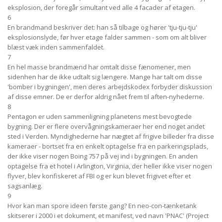
eksplosion, der foregår simultant ved alle 4 facader af etagen.
6
En brandmand beskriver det: han så tilbage og hører 'tju-tju-tju'
eksplosionslyde, før hver etage falder sammen - som om alt bliver
blæst væk inden sammenfaldet.
7
En hel masse brandmænd har omtalt disse fænomener, men
sidenhen har de ikke udtalt sig længere. Mange har talt om disse
'bomber i bygningen', men deres arbejdskodex forbyder diskussion
af disse emner. De er derfor aldrig nået frem til aften-nyhederne.
8
Pentagon er uden sammenligning planetens mest bevogtede
bygning. Der er flere overvågningskameraer her end noget andet
sted i Verden. Myndighederne har nægtet af frigive billeder fra disse
kameraer - bortset fra en enkelt optagelse fra en parkeringsplads,
der ikke viser nogen Boing 757 på vej ind i bygningen. En anden
optagelse fra et hotel i Arlington, Virginia, der heller ikke viser nogen
flyver, blev konfiskeret af FBI og er kun blevet frigivet efter et
sagsanlæg.
9
Hvor kan man spore ideen første gang? En neo-con-tænketank
skitserer i 2000 i et dokument, et manifest, ved navn 'PNAC' (Project