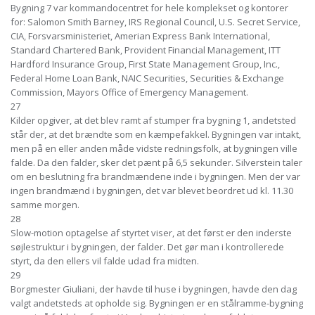
Bygning 7 var kommandocentret for hele komplekset og kontorer
for: Salomon Smith Barney, IRS Regional Council, U.S. Secret Service,
CIA, Forsvarsministeriet, Amerian Express Bank International,
Standard Chartered Bank, Provident Financial Management, ITT
Hardford Insurance Group, First State Management Group, Inc.,
Federal Home Loan Bank, NAIC Securities, Securities & Exchange
Commission, Mayors Office of Emergency Management.
27
Kilder opgiver, at det blev ramt af stumper fra bygning 1, andetsted
står der, at det brændte som en kæmpefakkel. Bygningen var intakt,
men på en eller anden måde vidste redningsfolk, at bygningen ville
falde. Da den falder, sker det pænt på 6,5 sekunder. Silverstein taler
om en beslutning fra brandmændene inde i bygningen. Men der var
ingen brandmænd i bygningen, det var blevet beordret ud kl. 11.30
samme morgen.
28
Slow-motion optagelse af styrtet viser, at det først er den inderste
søjlestruktur i bygningen, der falder. Det gør man i kontrollerede
styrt, da den ellers vil falde udad fra midten.
29
Borgmester Giuliani, der havde til huse i bygningen, havde den dag
valgt andetsteds at opholde sig. Bygningen er en stålramme-bygning