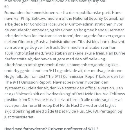
man 'ikke går i detaljer' med, hvad de er blevet spurgt om.
59
Formanden for kommisionen var fra det republikanske parti. Hans
navn var Philip Zelikow, medlem af the National Security Counsil, han
arbejdede for Condoliza Rice, under Clinton-administrationen, hvor
de var udenfor embedet, og skrev han en bog med hende. Dernæst
arbejdede han for 'the transition team', der sørgede for overgangen
mellem Clinton og Bush administrationen. Til sidst blev han udnævnt
som udenrigsrådgiver for Bush. Som medlem af staben var han
100% indforstået med, hvad staben ønskede skulle frem. Han kunne
derfor støtte alt, der havde at gøre med den officielle - og
efterhånden totalt gennemhullede, usammenhængende og ikke-
underbyggede - teori om 9/11 og udelade alt, der modsagde denne.
Nogle folk, der har læst 'The 9/11 Commission Report' kalder den for
'The 9/11 Omission Report'. Navnet beskriver, hvordan den
systematisk udelader alt, der ikke støtter den officielle version. Den
er også blevet kaldt en 'hvidvaskning' af Det Hvide Hus. Via Zelikows
position kom Det Hvide Hus til selv at forestå alle undersøgelser af
evt. spor, der førte til netop Det Hvide Hus! Derved er det lagt et
skjold omkring alt med tråde til Det Hvide Hus, CIA, FBI, Pentagon og
Justitsministeriet.
Hvad med forbryderne? Og hvem profitterer af 9/11 ?