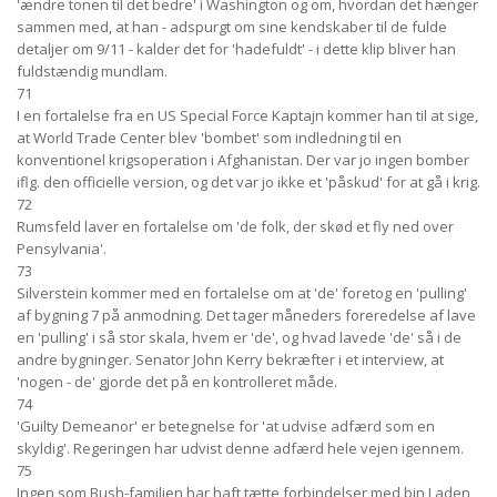
'ændre tonen til det bedre' i Washington og om, hvordan det hænger
sammen med, at han - adspurgt om sine kendskaber til de fulde
detaljer om 9/11 - kalder det for 'hadefuldt' - i dette klip bliver han
fuldstændig mundlam.
71
I en fortalelse fra en US Special Force Kaptajn kommer han til at sige,
at World Trade Center blev 'bombet' som indledning til en
konventionel krigsoperation i Afghanistan. Der var jo ingen bomber
iflg. den officielle version, og det var jo ikke et 'påskud' for at gå i krig.
72
Rumsfeld laver en fortalelse om 'de folk, der skød et fly ned over
Pensylvania'.
73
Silverstein kommer med en fortalelse om at 'de' foretog en 'pulling'
af bygning 7 på anmodning. Det tager måneders foreredelse af lave
en 'pulling' i så stor skala, hvem er 'de', og hvad lavede 'de' så i de
andre bygninger. Senator John Kerry bekræfter i et interview, at
'nogen - de' gjorde det på en kontrolleret måde.
74
'Guilty Demeanor' er betegnelse for 'at udvise adfærd som en
skyldig'. Regeringen har udvist denne adfærd hele vejen igennem.
75
Ingen som Bush-familien har haft tætte forbindelser med bin Laden