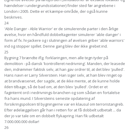
hændelser i undergrundsstationer) finder sted før angrebene i
London i 2005. Dette er et kæmpe-område, der også kunne
beskrives.
24
'Able Danger - Able Warrior' er de simulerende parter i den årlige
øvelse, hvor en håndfuld dobbeltagenter simulerer 'able danger' i
form af fx. hi-jackere og i slutningen af øvelsen griber 'able warriors'
ind og stopper spillet. Denne gang blev der ikke grebet ind.
25
Bygning 7 brændte iflg. forklaringen, men alle tegn tyder på
demolition - på dansk 'kontrolleret nedrivning'. Manden, der leasede
den, indrømmer faktisk selv, at han gav ordrer til, at det blev 'pulled'.
Hans navn er Larry Silverstein. Han siger selv, at han blev ringet op
at brandvæsenet, der sagde, at de ikke mente, at de kunne holde
ilden tilbage, så de bad om, at den blev 'pulled'. Ordet er et
faginternt ord i nedrivnings-branchen og som sådan en fortalelse
fra hans mund. I Silversteins seneste opdatering af
forsikringspolicen til bygningerne var en klausul om terroristangreb.
Efter ødelæggelsen går han i retten for at få dobbelt udbetalt ... da
der jo var tale om en dobbelt flykapring. Han fik udbetalt
7.000.000.000 dollar!
26