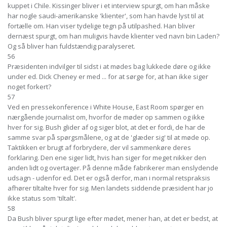
kuppet i Chile. Kissinger bliver i et interview spurgt, om han måske
har nogle saudi-amerikanske 'klienter', som han havde lyst til at
fortælle om. Han viser tydelige tegn på utilpashed. Han bliver
dernæst spurgt, om han muligvis havde klienter ved navn bin Laden?
Og så bliver han fuldstændig paralyseret.
56
Præsidenten indvilger til sidst i at mødes bag lukkede døre og ikke
under ed. Dick Cheney er med ... for at sørge for, at han ikke siger
noget forkert?
57
Ved en pressekonference i White House, East Room spørger en
nærgående journalist om, hvorfor de møder op sammen og ikke
hver for sig. Bush glider af og siger blot, at det er fordi, de har de
samme svar på spørgsmålene, og at de 'glæder sig' til at møde op.
Taktikken er brugt af forbrydere, der vil sammenkøre deres
forklaring. Den ene siger lidt, hvis han siger for meget nikker den
anden lidt og overtager. På denne måde fabrikerer man enslydende
udsagn - udenfor ed. Det er også derfor, man i normal retspraksis
afhører tiltalte hver for sig. Men landets siddende præsident har jo
ikke status som 'tiltalt'.
58
Da Bush bliver spurgt lige efter mødet, mener han, at det er bedst, at