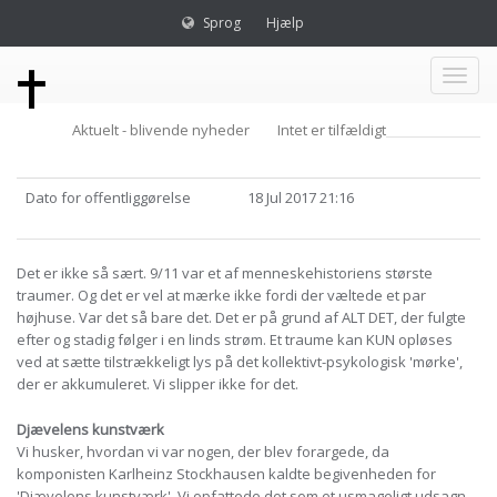
Sprog
Hjælp
Toggl
Aktuelt - blivende nyheder
Intet er tilfældigt
naviga
Dato for offentliggørelse
18 Jul 2017 21:16
Det er ikke så sært. 9/11 var et af menneskehistoriens største
traumer. Og det er vel at mærke ikke fordi der væltede et par
højhuse. Var det så bare det. Det er på grund af ALT DET, der fulgte
efter og stadig følger i en linds strøm. Et traume kan KUN opløses
ved at sætte tilstrækkeligt lys på det kollektivt-psykologisk 'mørke',
der er akkumuleret. Vi slipper ikke for det.
Djævelens kunstværk
Vi husker, hvordan vi var nogen, der blev forargede, da
komponisten Karlheinz Stockhausen kaldte begivenheden for
'Djævelens kunstværk'. Vi opfattede det som et usmageligt udsagn