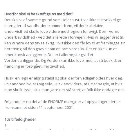
Hvorfor skal vi beskæftige os med det?
Det skal vi af samme grund som Holocaust. Hvis ikke tilstrækkelige
mængder af sandheden kommer frem, vil den kollektive
undervisthed skulle leve videre med løgnen for evigt. Den - vores
underbevidsthed - ved det allerede i forvejen. Hvis vi lægger øret til,
kan vi høre dens tavse skrig. Hvis ikke den får lov til at fremlægge sin
beretning, vil den gnave som en orm vores liv. Det er ikke kun et
amerikansk anliggende. Det er i allerhøjste grad et
Verdensanliggende. Og Verden kan ikke leve med, at så beskidt en
handling er forbigået i fej tavshed.
Husk: en løgn er aldrig stabil og skal derfor vedligeholdes hver dag.
En sandhed hviler i sig selv. Husk endvidere, at Hitler sagde, at hvis
man skulle lyve, skal man gøre det stå stort, at folk ikke opdager det.
Følgende er en del af de ENORME mængder af oplysninger, der er
fremkommet siden 11. september 2001.
103 tilfældigheder
1