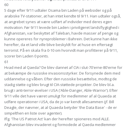
60
5 dage efter 9/11 udtaler Osama bin Laden på websider og på
arabiske TV-stationer, at han intet kendte til 9/11. Han udtaler også,
at angrebet synes at være udført af individer med deres egen
motivation. Før 9/11 levede bin Laden i priviligeret landsflygtighed i
Afghanistan, var beskyttet af Taleban, havde masser af penge og
kunne opereres for nyreproblemer i Bahrein. Det kunne han ikke
herefter, da et land ville blive beskyldt for at huse en eftersøgt
terrorist. På en skala fra 0-10 om hvorvidt man profitterer på 9/11,
scorer bin Laden 0 points.
61
Hvad med al Qaeda? De blev dannet af CIA i slut-70'erne-80'erne for
at bekæmpe de russiske invasionsstyrker. De forsynede dem med
uddannelse og våben. Efter den russiske besættelse, modtog de
stadig støtte og blev brugt til CIA-støttede projekter. De blev bl.a.
brugt i anti-terror-øvelser i USA ('Able-Danger, Able-Warrior'). Efter
9/11 ville det have været umuligt for medlemmer af al Quaeda at
udføre operationer i USA, da de jo var kendt allesammen (jf. Bill
Deagle, der nævner, at al Quaeda betyder 'the Data Base' - de er
simpelthen en liste over agenter).
Iflg. 'The US Patriot Act' kan der herefter spioneres mod ALLE.
Afghanistan blev invaderet og formodede al Qaeda medlemmer