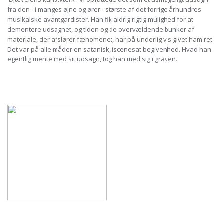
fra den - i manges øjne og ører - største af det forrige århundres
musikalske avantgardister. Han fik aldrig rigtig mulighed for at
dementere udsagnet, og tiden og de overvældende bunker af
materiale, der afslører fænomenet, har på underlig vis givet ham ret.
Det var på alle måder en satanisk, iscenesat begivenhed. Hvad han
egentlig mente med sit udsagn, tog han med sig i graven.