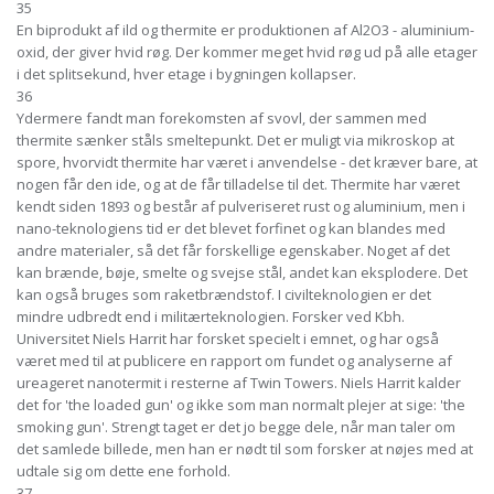
35
En biprodukt af ild og thermite er produktionen af Al2O3 - aluminium-
oxid, der giver hvid røg. Der kommer meget hvid røg ud på alle etager
i det splitsekund, hver etage i bygningen kollapser.
36
Ydermere fandt man forekomsten af svovl, der sammen med
thermite sænker ståls smeltepunkt. Det er muligt via mikroskop at
spore, hvorvidt thermite har været i anvendelse - det kræver bare, at
nogen får den ide, og at de får tilladelse til det. Thermite har været
kendt siden 1893 og består af pulveriseret rust og aluminium, men i
nano-teknologiens tid er det blevet forfinet og kan blandes med
andre materialer, så det får forskellige egenskaber. Noget af det
kan brænde, bøje, smelte og svejse stål, andet kan eksplodere. Det
kan også bruges som raketbrændstof. I civilteknologien er det
mindre udbredt end i militærteknologien. Forsker ved Kbh.
Universitet Niels Harrit har forsket specielt i emnet, og har også
været med til at publicere en rapport om fundet og analyserne af
ureageret nanotermit i resterne af Twin Towers. Niels Harrit kalder
det for 'the loaded gun' og ikke som man normalt plejer at sige: 'the
smoking gun'. Strengt taget er det jo begge dele, når man taler om
det samlede billede, men han er nødt til som forsker at nøjes med at
udtale sig om dette ene forhold.
37