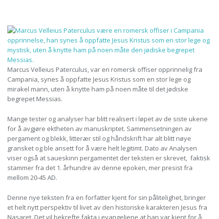
Marcus Velleius Paterculus, var en romersk offiser opprinnelig fra
Campania, synes å oppfatte Jesus Kristus som en stor lege og
mirakel mann, uten å knytte ham på noen måte til det jødiske
begrepet Messias.
Mange tester og analyser har blitt realisert i løpet av de siste ukene
for å avgjøre ektheten av manuskriptet. Sammensetningen av
pergament og blekk, litterær stil og håndskrift har alt blitt nøye
gransket og ble ansett for å være helt legitimt. Dato av Analysen
viser også at saueskinn pergamentet der teksten er skrevet, faktisk
stammer fra det 1. århundre av denne epoken, mer presist fra
mellom 20-45 AD.
Denne nye teksten fra en forfatter kjent for sin pålitelighet, bringer
et helt nytt perspektiv til livet av den historiske karakteren Jesus fra
Nasaret.
Det vil bekrefte fakta i evangeliene at han var kjent for å