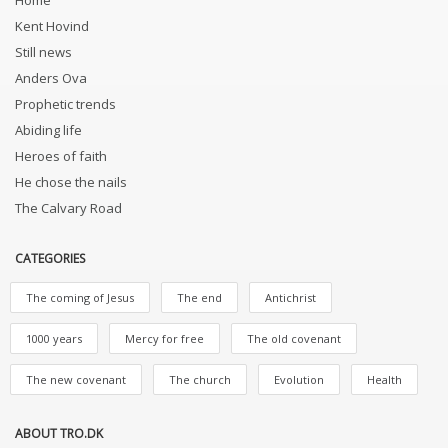
Home
Kent Hovind
Still news
Anders Ova
Prophetic trends
Abiding life
Heroes of faith
He chose the nails
The Calvary Road
CATEGORIES
The coming of Jesus
The end
Antichrist
1000 years
Mercy for free
The old covenant
The new covenant
The church
Evolution
Health
ABOUT TRO.DK