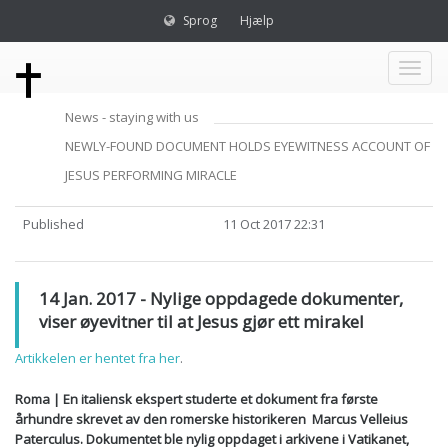
Sprog
Hjælp
Toggl
News - staying with us
naviga
NEWLY-FOUND DOCUMENT HOLDS EYEWITNESS ACCOUNT OF
JESUS PERFORMING MIRACLE
Published
11 Oct 2017 22:31
14 Jan. 2017 - Nylige oppdagede dokumenter,
viser øyevitner til at Jesus gjør ett mirakel
Artikkelen er hentet fra her
.
Roma | En italiensk ekspert studerte et dokument fra første
århundre skrevet av den romerske historikeren Marcus Velleius
Paterculus. Dokumentet ble nylig oppdaget i arkivene i Vatikanet,