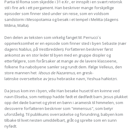
Partia til Roma som skjedde i 31 e.Kr., er innspilt i en svært retorisk
stil i fire ark i ett pergament. Han beskriver mange forskjellige
episoder som finner sted under sin reise, som en voldsom
sandstorm i Mesopotamia og besøk i et tempel i Melitta (dagens
Mdina, Malta).
Den delen av teksten som virkelig fanget M. Perrucci`s
oppmerksomhet er en episode som finner sted i byen Sebaste (nær
dagens Nablus, på Vestbredden). Forfatteren beskriver først
ankomst av en stor leder til byen med en gruppe disipler og
etterfølgere, som forårsaker at mange av de lavere klasseene,
folkene fra nabobyene samler seg rundt dem. Ifølge Velleius, den
store mannen het
Iēsous de Nazarenus,
en gresk-
latinske oversettelse av Jesu hebraiske navn, Yeshua haNotzri.
Da Jesus kom inn i byen, ville Han besøke huset til en kvinne ved
navn Eliseba, som nettopp hadde født et dødfødt barn. Jesus plukket
opp det døde barnet og ytret en bønn i arameisk til himmelen, som
dessverre forfatteren beskriver som "immensus", som betyr
uforståelig. Til publikums overraskelse og forundring, babyen kom
tilbake til livet nesten umiddelbart, gråt og sprelte som en sunn
nyfødt.