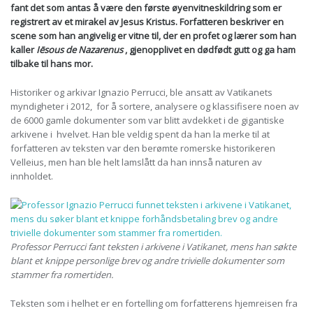
fant det som antas å være den første øyenvitneskildring som er
registrert av et mirakel av Jesus Kristus. Forfatteren beskriver en
scene som han angivelig er vitne til, der en profet og lærer som han
kaller
Iēsous de Nazarenus
, gjenopplivet en dødfødt gutt og ga ham
tilbake til hans mor.
Historiker og arkivar Ignazio Perrucci, ble ansatt av Vatikanets
myndigheter i 2012, for å sortere, analysere og klassifisere noen av
de 6000 gamle dokumenter som var blitt avdekket i de gigantiske
arkivene i hvelvet. Han ble veldig spent da han la merke til at
forfatteren av teksten var den berømte romerske historikeren
Velleius, men han ble helt lamslått da han innså naturen av
innholdet.
Professor Perrucci fant teksten i arkivene i Vatikanet, mens han søkte
blant et knippe personlige brev og andre trivielle dokumenter som
stammer fra romertiden.
Teksten som i helhet er en fortelling om forfatterens hjemreisen fra