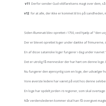
v11
Derfor sender Gud vildfarelsens magt over dem, så 
v12
for at alle, der ikke er kommet til tro på sandheden,
Siden Illuminati blev oprettet i 1750, ved hjælp af "den us
Der er blevet oprettet loger under dække af frimurerne, 
En af disse sataniske loger fungerer i dag under navnet
Det er utrolig få mennesker der har hørt om denne loge
Nu fungerer den øjensynlig som en loge, der udvælger hve
Vore øverste ledere har været på visit hos denne selvbes
En loge har opdelt jorden i ti regioner, som skal overtage
Når verdenslederen kommer skal han få overgivet magten 