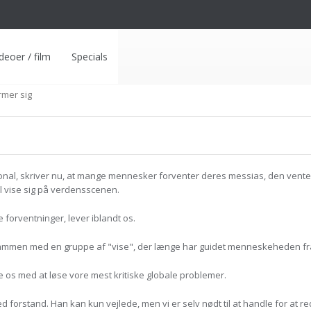
deoer / film
Specials
mer sig
nal, skriver nu, at mange mennesker forventer deres messias, den vent
l vise sig på verdensscenen.
e forventninger, lever iblandt os.
ammen med en gruppe af "vise", der længe har guidet menneskeheden fra
pe os med at løse vore mest kritiske globale problemer.
d forstand. Han kan kun vejlede, men vi er selv nødt til at handle for at r