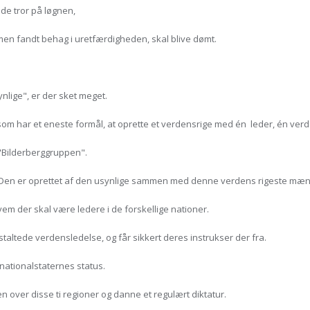
de tror på løgnen,
 men fandt behag i uretfærdigheden, skal blive dømt.
ynlige", er der sket meget.
som har et eneste formål, at oprette et verdensrige med én leder, én verd
 "Bilderberggruppen".
. Den er oprettet af den usynlige sammen med denne verdens rigeste mæn
m der skal være ledere i de forskellige nationer.
taltede verdensledelse, og får sikkert deres instrukser der fra.
 nationalstaternes status.
over disse ti regioner og danne et regulært diktatur.