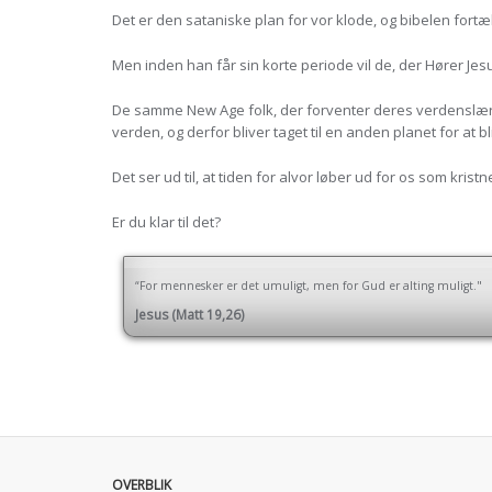
Det er den sataniske plan for vor klode, og bibelen fortæll
Men inden han får sin korte periode vil de, der Hører Jesus 
De samme New Age folk, der forventer deres verdenslærer
verden, og derfor bliver taget til en anden planet for at 
Det ser ud til, at tiden for alvor løber ud for os som kristn
Er du klar til det?
“For mennesker er det umuligt, men for Gud er alting muligt."
Jesus (Matt 19,26)
OVERBLIK