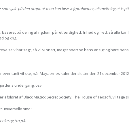
der som gale på den utopi, at man kan løse vejrproblemer, afsmeltning at is på
lder, baseret på deling af rigdom, på retfærdighed, frihed og fred, så alle
d og krig.
eya selv har sagt, så vil vi snart, meget snart se hans ansigt og høre hans
r eventuelt vil ske, når Mayaernes kalender slutter den 21 december 2012
 jordens undergang, osv.
 afsløret af Black Magick Secret Society, The House of Teosofi, vil tage 
 universelle sind".
ænke og tro på.