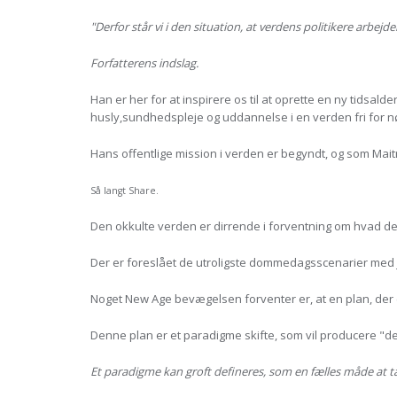
"Derfor står vi i den situation, at verdens politikere arbej
Forfatterens indslag.
Han er her for at inspirere os til at oprette en ny tidsa
husly,sundhedspleje og uddannelse i en verden fri for nø
Hans offentlige mission i verden er begyndt, og som Maitr
Så langt Share.
Den okkulte verden er dirrende i forventning om hvad de
Der er foreslået de utroligste dommedagsscenarier med
Noget New Age bevægelsen forventer er, at en plan, der er
Denne plan er et paradigme skifte, som vil producere "det
Et paradigme kan groft defineres, som en fælles måde at t