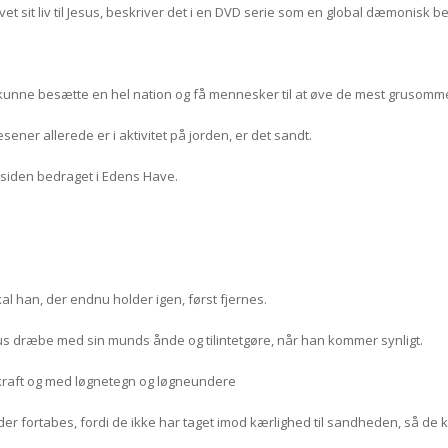
 sit liv til Jesus, beskriver det i en DVD serie som en global dæmonisk b
 kunne besætte en hel nation og få mennesker til at øve de mest grusomm
ener allerede er i aktivitet på jorden, er det sandt.
 siden bedraget i Edens Have.
l han, der endnu holder igen, først fjernes.
s dræbe med sin munds ånde og tilintetgøre, når han kommer synligt.
raft og med løgnetegn og løgneundere
 fortabes, fordi de ikke har taget imod kærlighed til sandheden, så de ku