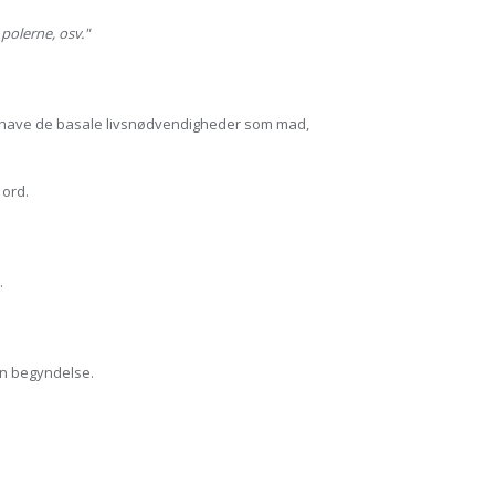
 polerne, osv."
 kan have de basale livsnødvendigheder som mad,
 ord.
.
sin begyndelse.