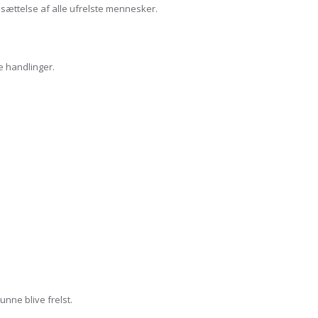
esættelse af alle ufrelste mennesker.
e handlinger.
nne blive frelst.