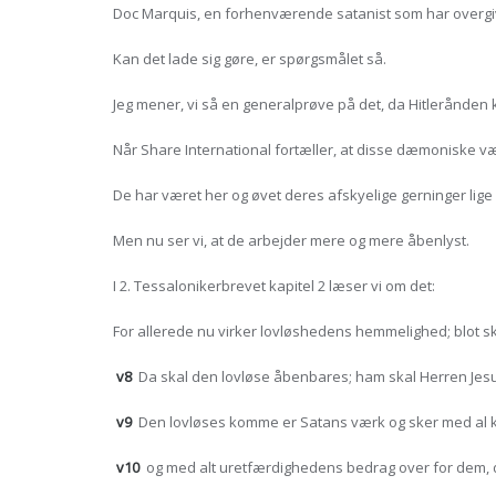
Doc Marquis, en forhenværende satanist som har overgivet
Kan det lade sig gøre, er spørgsmålet så.
Jeg mener, vi så en generalprøve på det, da Hitlerånden
Når Share International fortæller, at disse dæmoniske væs
De har været her og øvet deres afskyelige gerninger lige
Men nu ser vi, at de arbejder mere og mere åbenlyst.
I 2. Tessalonikerbrevet kapitel 2 læser vi om det:
For allerede nu virker lovløshedens hemmelighed; blot ska
v8
Da skal den lovløse åbenbares; ham skal Herren Jesu
v9
Den lovløses komme er Satans værk og sker med al k
v10
og med alt uretfærdighedens bedrag over for dem, der