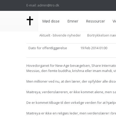
E-mail: admin@tro.dk
Mød disse
Emner
Ressourcer
Vi
Aktuelt - blivende nyheder
Bortrykkelsen nær
Dato for offentliggørelse
19 Feb 2014 01:00
Hovedorganet for New-Age bevægelsen, Share Internatio
Messias, den femte buddha, krishna eller imam mahdi, vi
Men millioner ved nu, at den lærer, der opfylder alle diss
Maitreya, verdenslæreren, er ikke kommet alene, men s
De er kommet tilbage til den virkelige verden for at hjæl
Maitreya er ikke en religiøs leder, men verdenslærer i bre