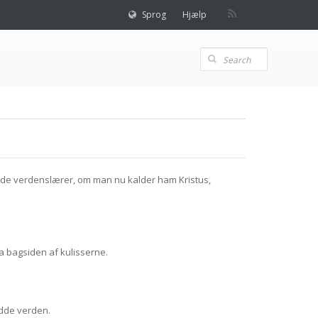
Sprog
Hjælp
ede verdenslærer, om man nu kalder ham Kristus,
 bagsiden af kulisserne.
edde verden.