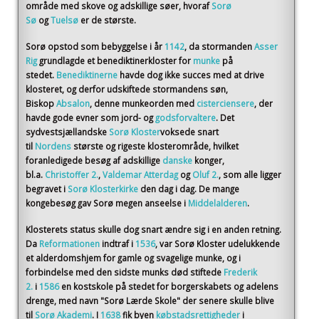
område med skove og adskillige søer, hvoraf
Sorø
Sø
og
Tuelsø
er de største.
Sorø opstod som bebyggelse i år
1142
, da stormanden
Asser
Rig
grundlagde et benediktinerkloster for
munke
på
stedet.
Benediktinerne
havde dog ikke succes med at drive
klosteret, og derfor udskiftede stormandens søn,
Biskop
Absalon
, denne munkeorden med
cisterciensere
, der
havde gode evner som jord- og
godsforvaltere
. Det
sydvestsjællandske
Sorø Kloster
voksede snart
til
Nordens
største og rigeste klosterområde, hvilket
foranledigede besøg af adskillige
danske
konger,
bl.a.
Christoffer 2.
,
Valdemar Atterdag
og
Oluf 2.
, som alle ligger
begravet i
Sorø Klosterkirke
den dag i dag. De mange
kongebesøg gav Sorø megen anseelse i
Middelalderen
.
Klosterets status skulle dog snart ændre sig i en anden retning.
Da
Reformationen
indtraf i
1536
, var Sorø Kloster udelukkende
et alderdomshjem for gamle og svagelige munke, og i
forbindelse med den sidste munks død stiftede
Frederik
2.
i
1586
en kostskole på stedet for borgerskabets og adelens
drenge, med navn "Sorø Lærde Skole" der senere skulle blive
til
Sorø Akademi
. I
1638
fik byen
købstadsrettigheder
i