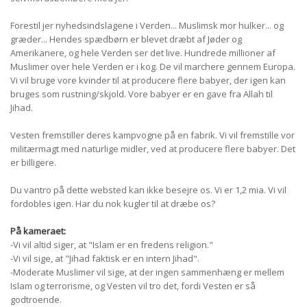
Forestil jer nyhedsindslagene i Verden... Muslimsk mor hulker... og
græder... Hendes spædbørn er blevet dræbt af Jøder og
Amerikanere, og hele Verden ser det live. Hundrede millioner af
Muslimer over hele Verden er i kog. De vil marchere gennem Europa.
Vi vil bruge vore kvinder til at producere flere babyer, der igen kan
bruges som rustning/skjold. Vore babyer er en gave fra Allah til
Jihad.
Vesten fremstiller deres kampvogne på en fabrik. Vi vil fremstille vor
militærmagt med naturlige midler, ved at producere flere babyer. Det
er billigere.
Du vantro på dette websted kan ikke besejre os. Vi er 1,2 mia. Vi vil
fordobles igen. Har du nok kugler til at dræbe os?
På kameraet:
-Vi vil altid siger, at "Islam er en fredens religion."
-Vi vil sige, at "Jihad faktisk er en intern Jihad".
-Moderate Muslimer vil sige, at der ingen sammenhæng er mellem
Islam og terrorisme, og Vesten vil tro det, fordi Vesten er så
godtroende.