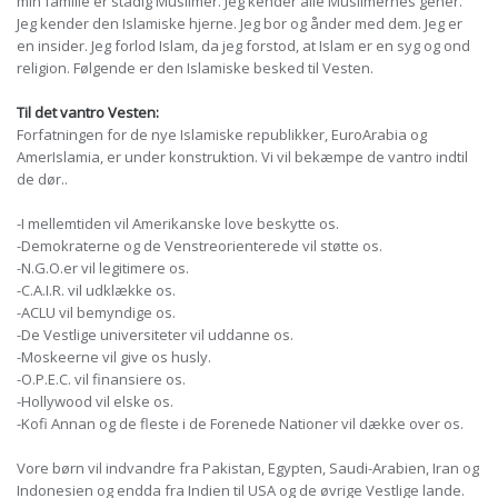
min familie er stadig Muslimer. Jeg kender alle Muslimernes gener.
Jeg kender den Islamiske hjerne. Jeg bor og ånder med dem. Jeg er
en insider. Jeg forlod Islam, da jeg forstod, at Islam er en syg og ond
religion. Følgende er den Islamiske besked til Vesten.
Til det vantro Vesten:
Forfatningen for de nye Islamiske republikker, EuroArabia og
AmerIslamia, er under konstruktion. Vi vil bekæmpe de vantro indtil
de dør..
-I mellemtiden vil Amerikanske love beskytte os.
-Demokraterne og de Venstreorienterede vil støtte os.
-N.G.O.er vil legitimere os.
-C.A.I.R. vil udklække os.
-ACLU vil bemyndige os.
-De Vestlige universiteter vil uddanne os.
-Moskeerne vil give os husly.
-O.P.E.C. vil finansiere os.
-Hollywood vil elske os.
-Kofi Annan og de fleste i de Forenede Nationer vil dække over os.
Vore børn vil indvandre fra Pakistan, Egypten, Saudi-Arabien, Iran og
Indonesien og endda fra Indien til USA og de øvrige Vestlige lande.