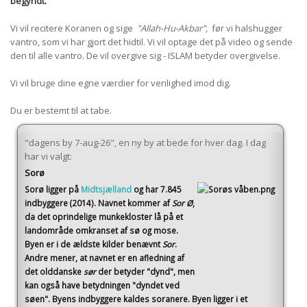
begyndt.
Vi vil recitere Koranen og sige
"Allah-Hu-Akbar",
før vi halshugger
vantro, som vi har gjort det hidtil. Vi vil optage det på video og sende
den til alle vantro. De vil overgive sig - ISLAM betyder overgivelse.
Vi vil bruge dine egne værdier for venlighed imod dig.
Du er bestemt til at tabe.
"dagens by 7-aug-26", en ny by at bede for hver dag. I dag
har vi valgt:
Sorø
Sorø
ligger på
Midtsjælland
og har 7.845
indbyggere (2014)
. Navnet kommer af
Sor Ø
,
da det oprindelige munkekloster lå på et
landområde omkranset af sø og mose.
Byen er i de ældste kilder benævnt
Sor
.
Andre mener, at navnet er en afledning af
det olddanske
sør
der betyder "dynd", men
kan også have betydningen "dyndet ved
søen". Byens indbyggere kaldes soranere. Byen ligger i et