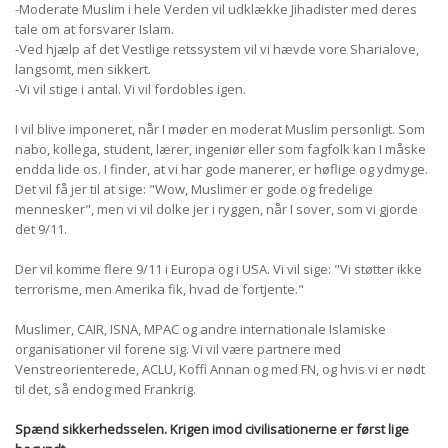
-Moderate Muslim i hele Verden vil udklække Jihadister med deres
tale om at forsvarer Islam.
-Ved hjælp af det Vestlige retssystem vil vi hævde vore Sharialove,
langsomt, men sikkert.
-Vi vil stige i antal. Vi vil fordobles igen.
I vil blive imponeret, når I møder en moderat Muslim personligt. Som
nabo, kollega, student, lærer, ingeniør eller som fagfolk kan I måske
endda lide os. I finder, at vi har gode manerer, er høflige og ydmyge.
Det vil få jer til at sige: "Wow, Muslimer er gode og fredelige
mennesker", men vi vil dolke jer i ryggen, når I sover, som vi gjorde
det 9/11.
Der vil komme flere 9/11 i Europa og i USA. Vi vil sige: "Vi støtter ikke
terrorisme, men Amerika fik, hvad de fortjente."
Muslimer, CAIR, ISNA, MPAC og andre internationale Islamiske
organisationer vil forene sig. Vi vil være partnere med
Venstreorienterede, ACLU, Koffi Annan og med FN, og hvis vi er nødt
til det, så endog med Frankrig.
Spænd sikkerhedsselen. Krigen imod civilisationerne er først lige