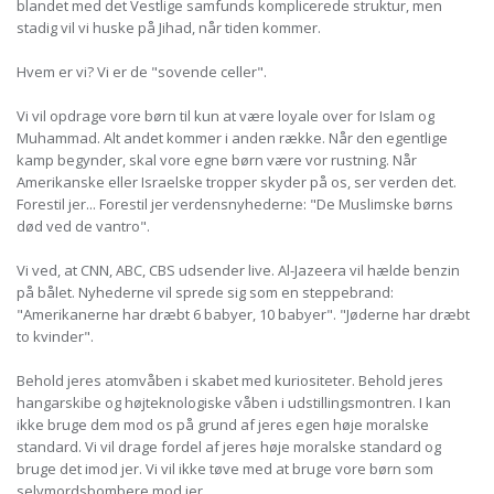
blandet med det Vestlige samfunds komplicerede struktur, men
stadig vil vi huske på Jihad, når tiden kommer.
Hvem er vi? Vi er de "sovende celler".
Vi vil opdrage vore børn til kun at være loyale over for Islam og
Muhammad. Alt andet kommer i anden række. Når den egentlige
kamp begynder, skal vore egne børn være vor rustning. Når
Amerikanske eller Israelske tropper skyder på os, ser verden det.
Forestil jer... Forestil jer verdensnyhederne: "De Muslimske børns
død ved de vantro".
Vi ved, at CNN, ABC, CBS udsender live. Al-Jazeera vil hælde benzin
på bålet. Nyhederne vil sprede sig som en steppebrand:
"Amerikanerne har dræbt 6 babyer, 10 babyer". "Jøderne har dræbt
to kvinder".
Behold jeres atomvåben i skabet med kuriositeter. Behold jeres
hangarskibe og højteknologiske våben i udstillingsmontren. I kan
ikke bruge dem mod os på grund af jeres egen høje moralske
standard. Vi vil drage fordel af jeres høje moralske standard og
bruge det imod jer. Vi vil ikke tøve med at bruge vore børn som
selvmordsbombere mod jer.