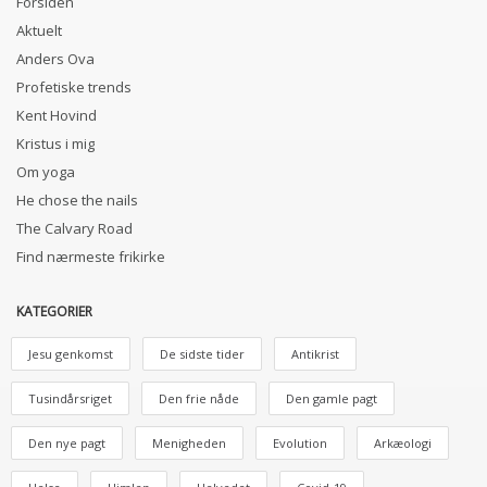
Forsiden
Aktuelt
Anders Ova
Profetiske trends
Kent Hovind
Kristus i mig
Om yoga
He chose the nails
The Calvary Road
Find nærmeste frikirke
KATEGORIER
Jesu genkomst
De sidste tider
Antikrist
Tusindårsriget
Den frie nåde
Den gamle pagt
Den nye pagt
Menigheden
Evolution
Arkæologi