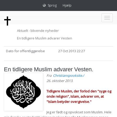
Sprog
Hjælp
Toggl
Aktuelt - blivende nyheder
naviga
En tidligere Muslim advarer Vesten
Dato for offentliggørelse
27 Oct 2013 22:27
En tidligere Muslim advarer Vesten.
Fra
Christianspooksite./
26. oktober 2013.
Tidligere Muslim, der forlod den "syge og
onde religion", Islam, advarer om, at
"Islam betyder overgivelse."
Jeg er født og opvokset som Muslim. Hele