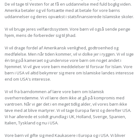
De vil tage til Vesten for at få en uddannelse med fuld boglig viden.
Amerika betaler og vil fortsætte med at betale for vore børns
uddannelser og deres opvækst i statsfinansierede Islamiske skoler.
Vi vil bruge jeres velfærdssystem. Vore børn vil også sende penge
hjem, mens de forbereder sig til Jihad.
Vi vil drage fordel af Amerikansk venlighed, godtroenhed og
medfølelse. Men når tiden kommer, vil vi dolke jer i ryggen. Vi vil sige
én ting på kameraet og undervise vore børn om noget andet i
hjemmet. Vi vil give vore børn meddelelser til forsvar for Islam. Vore
børn i USA vil altid bekymrer sig mere om Islamiske landes interesse
end om USA's interesse.
Vi vil fra barndommen af lære vore børn om Islamisk
overherredømme. Vi vil lære dem ikke at gå på kompromis med
vantroen. Når vi gør det i en meget tidlig alder, vil vores børn ikke
tøve med at blive martyrer. Vi vil tage Europa først og derefter USA.
Vi har allerede et solidt grundlag i UK, Holland, Sverige, Spanien,
Italien, Tyskland og nu i USA.
Vore børn vil gifte sig med Kaukasere i Europa og i USA. Vi bliver