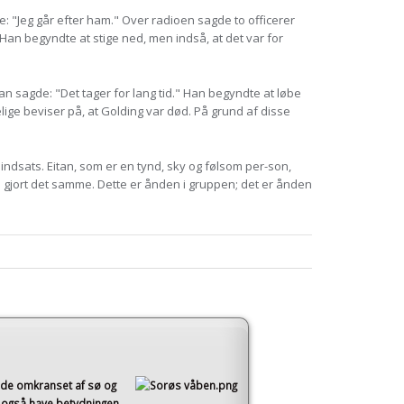
e: "Jeg går efter ham." Over radioen sagde to officerer
 Han begyndte at stige ned, men indså, at det var for
tan sagde: "Det tager for lang tid." Han begyndte at løbe
ige beviser på, at Golding var død. På grund af disse
indsats. Eitan, som er en tynd, sky og følsom per-son,
ave gjort det samme. Dette er ånden i gruppen; det er ånden
åde omkranset af sø og
 også have betydningen