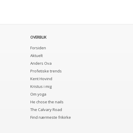
OVERBLIK
Forsiden
Aktuelt
Anders Ova
Profetiske trends
Kent Hovind
Kristus i mig
Om yoga
He chose the nails
The Calvary Road
Find nærmeste frikirke