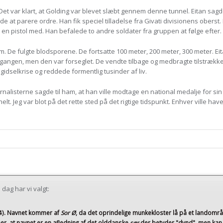
 Det var klart, at Golding var blevet slæbt gennem denne tunnel. Eitan sagd
e at parere ordre. Han fik speciel tilladelse fra Givati divisionens oberst.
un en pistol med. Han befalede to andre soldater fra gruppen at følge efter.
em. De fulgte blodsporene. De fortsatte 100 meter, 200 meter, 300 meter. Ei
gangen, men den var forseglet. De vendte tilbage og medbragte tilstrækkel
idselkrise og reddede formentlig tusinder af liv.
nalisterne sagde til ham, at han ville modtage en national medalje for sin 
helt. Jeg var blot på det rette sted på det rigtige tidspunkt. Enhver ville h
dag har vi valgt:
4)
. Navnet kommer af
Sor Ø
, da det oprindelige munkekloster lå på et landomr
er, at navnet er en afledning af det olddanske
sør
der betyder "dynd", men kan