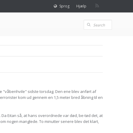
Sprog
Hjælp
e "våbenhvile" sidste torsdag. Den ene blev anført af
errorister kom ud gennem en 1,5 meter bred åbning til en
e. Da Eitan så, at hans overordnede var død, be-tød det, at
, om nogen manglede. To minutter senere blev det klart,