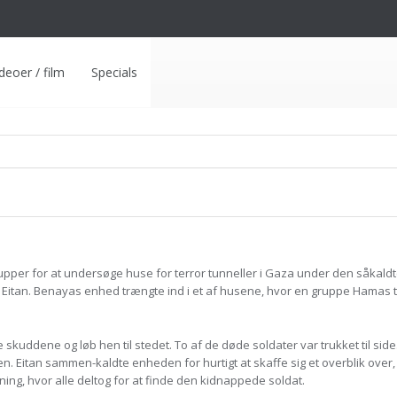
deoer / film
Specials
pper for at undersøge huse for terror tunneller i Gaza under den såkaldt
 Eitan. Benayas enhed trængte ind i et af husene, hvor en gruppe Hamas t
 skuddene og løb hen til stedet. To af de døde soldater var trukket til sid
. Eitan sammen-kaldte enheden for hurtigt at skaffe sig et overblik over
ing, hvor alle deltog for at finde den kidnappede soldat.