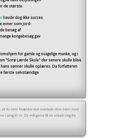
er de største.
ne
havde dog ikke succes
e evner som jord-
ede besøg af
e mange kongebesøg gav
domshjem for gamle og svagelige munke, og i
vn "Sorø Lærde Skole" der senere skulle blive
 hans sønner skulle oplæres. Da forfatteren
e første selvstændige
dig, at du som forælder skal overlade dine børn med
re i seng kl. ni. De må gerne få en enkelt ting fra