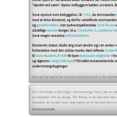
"dyndet ved søen". Byens indbyggere kaldes soranere. By
Sorø opstod som bebyggelse i år
1142
, da stormanden
med at drive klosteret, og derfor udskiftede stormande
og
godsforvaltere
. Det sydvestsjællandske
Sorø Kloster
adskillige
danske
konger, bl.a.
Christoffer 2.
,
Valdemar At
Sorø megen anseelse i
Middelalderen
.
Klosterets status skulle dog snart ændre sig i en anden r
forbindelse med den sidste munks død stiftede
Frederik
til
Sorø Akademi
. I
1638
fik byen
købstadsrettigheder
i f
og digteren
Ludvig Holberg
i 1700-tallet testamenterede 
undervisningsbygninger.
Hvis du har hjerte for at bede sammen med os for denne 
Hvor ofte beder vi ikke noget i denne retning: "Herre, vær du næ
en babysitter. Ville du da sige: "Åh, Betina, vil du ikke være nær
slikskabet, før de skal i bad. Sørg dog for, at de har lavet deres
David Jeremiah