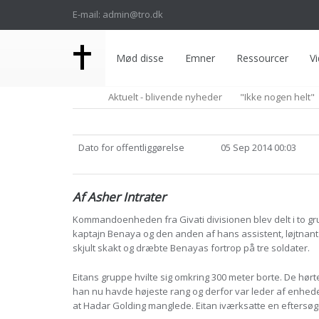
E-mail: admin@tro.dk
Mød disse
Emner
Ressourcer
Vi
Aktuelt - blivende nyheder
"Ikke nogen helt"
Dato for offentliggørelse
05 Sep 2014 00:03
Af Asher Intrater
Kommandoenheden fra Givati divisionen blev delt i to gru
kaptajn Benaya og den anden af hans assistent, løjtnant
skjult skakt og dræbte Benayas fortrop på tre soldater.
Eitans gruppe hvilte sig omkring 300 meter borte. De hørte
han nu havde højeste rang og derfor var leder af enheden
at Hadar Golding manglede. Eitan iværksatte en eftersøgn