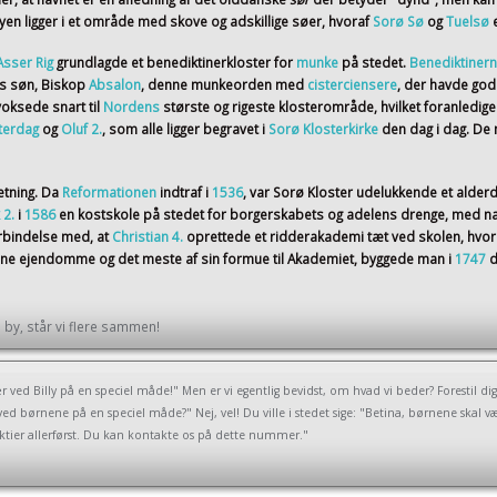
en ligger i et område med skove og adskillige søer, hvoraf
Sorø Sø
og
Tuelsø
Asser Rig
grundlagde et benediktinerkloster for
munke
på stedet.
Benediktiner
ns søn, Biskop
Absalon
, denne munkeorden med
cisterciensere
, der havde god
voksede snart til
Nordens
største og rigeste klosterområde, hvilket foranledig
terdag
og
Oluf 2.
, som alle ligger begravet i
Sorø Klosterkirke
den dag i dag. D
etning. Da
Reformationen
indtraf i
1536
, var Sorø Kloster udelukkende et alder
 2.
i
1586
en kostskole på stedet for borgerskabets og adelens drenge, med na
orbindelse med, at
Christian 4.
oprettede et ridderakademi tæt ved skolen, hvor
sine ejendomme og det meste af sin formue til Akademiet, byggede man i
1747
d
by, står vi flere sammen!
r ved Billy på en speciel måde!" Men er vi egentlig bevidst, om hvad vi beder? Forestil 
 ved børnene på en speciel måde?" Nej, vel! Du ville i stedet sige: "Betina, børnene skal væ
 lektier allerførst. Du kan kontakte os på dette nummer."