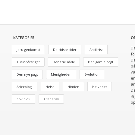
KATEGORIER
O
De
Jesu genkomst
De sidste tider
Antikrist
fo
De
Tusindårsriget
Den frie nåde
Den gamle pagt
på
va
Den nye pagt
Menigheden
Evolution
en
an
Arkæologi
Helse
Himlen
Helvedet
De
Ri
Covid-19
Alfabetisk
o