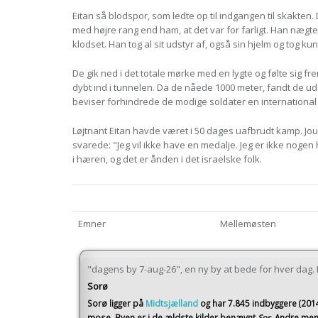
Eitan så blodspor, som ledte op til indgangen til skakten.
med højre rang end ham, at det var for farligt. Han nægted
klodset. Han tog al sit udstyr af, også sin hjelm og tog k
De gik ned i det totale mørke med en lygte og følte sig fr
dybt ind i tunnelen. Da de nåede 1000 meter, fandt de ud
beviser forhindrede de modige soldater en international g
Løjtnant Eitan havde været i 50 dages uafbrudt kamp. Jour
svarede: "Jeg vil ikke have en medalje. Jeg er ikke nogen 
i hæren, og det er ånden i det israelske folk.
Emner
Mellemøsten
"dagens by 7-aug-26", en ny by at bede for hver dag. I 
Sorø
Sorø
ligger på
Midtsjælland
og har 7.845 indbyggere (201
mose. Byen er i de ældste kilder benævnt
Sor
. Andre men