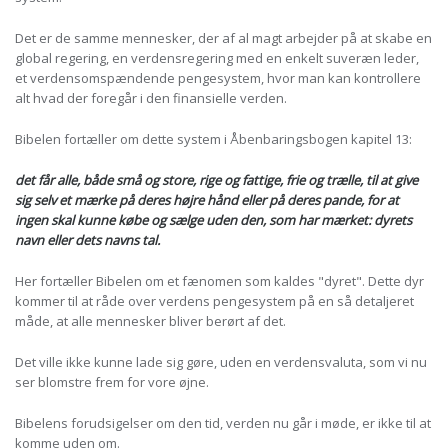
Det er de samme mennesker, der af al magt arbejder på at skabe en
global regering, en verdensregering med en enkelt suveræn leder,
et verdensomspændende pengesystem, hvor man kan kontrollere
alt hvad der foregår i den finansielle verden.
Bibelen fortæller om dette system i Åbenbaringsbogen kapitel 13:
det får alle, både små og store, rige og fattige, frie og trælle, til at give
sig selv et mærke på deres højre hånd eller på deres pande, for at
ingen skal kunne købe og sælge uden den, som har mærket: dyrets
navn eller dets navns tal.
Her fortæller Bibelen om et fænomen som kaldes "dyret". Dette dyr
kommer til at råde over verdens pengesystem på en så detaljeret
måde, at alle mennesker bliver berørt af det.
Det ville ikke kunne lade sig gøre, uden en verdensvaluta, som vi nu
ser blomstre frem for vore øjne.
Bibelens forudsigelser om den tid, verden nu går i møde, er ikke til at
komme uden om.