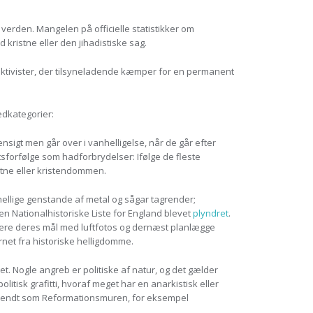
erden. Mangelen på officielle statistikker om
ristne eller den jihadistiske sag.
aktivister, der tilsyneladende kæmper for en permanent
edkategorier:
nsigt men går over i vanhelligelse, når de går efter
tsforfølge som hadforbrydelser: Ifølge de fleste
stne eller kristendommen.
 hellige genstande af metal og sågar tagrender;
en Nationalhistoriske Liste for England blevet
plyndret
.
ficere deres mål med luftfotos og dernæst planlægge
rnet fra historiske helligdomme.
et. Nogle angreb er politiske af natur, og det gælder
tisk grafitti, hvoraf meget har en anarkistisk eller
å kendt som Reformationsmuren, for eksempel