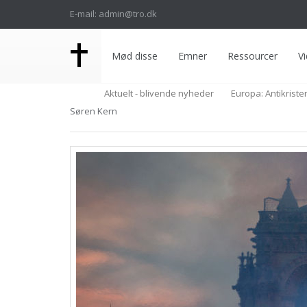
E-mail: admin@tro.dk
Mød disse
Emner
Ressourcer
Vi
Aktuelt - blivende nyheder
Europa: Antikriste
Søren Kern