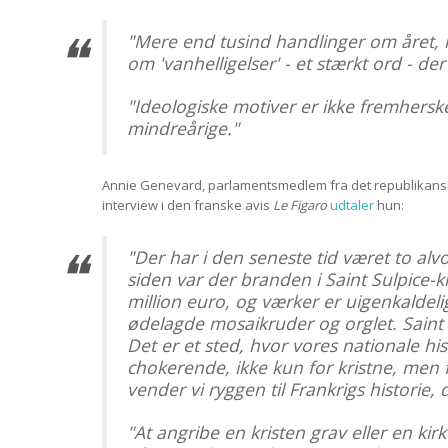
"Mere end tusind handlinger om året, i
om 'vanhelligelser' - et stærkt ord - d
"Ideologiske motiver er ikke fremhers
mindreårige."
Annie Genevard, parlamentsmedlem fra det republikansk
interview i den franske avis
Le Figaro
udtaler
hun:
"Der har i den seneste tid været to al
siden var der branden i Saint Sulpice
million euro, og værker er uigenkaldel
ødelagde mosaikruder og orglet. Saint D
Det er et sted, hvor vores nationale h
chokerende, ikke kun for kristne, men 
vender vi ryggen til Frankrigs historie,
"At angribe en kristen grav eller en ki