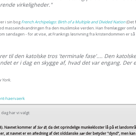
rende virkeligheder."
er i sin bog
French Archipelago: Birth of a Multiple and Divided Nation
(Det 
e med masseindvandringen fra den muslimske verden. Han fremlægger omfatt
om søndagen - for at vise, at Frankrigs løsrivning fra kristendommen er så 
rer til den katolske tros 'terminale fase'.... Den katol
det er i dag en skygge af, hvad det var engang. Der er
w York.
tent-haervaerk
dag har vi valgt:
4)
. Navnet kommer af
Sor Ø
, da det oprindelige munkekloster lå på et landomr
er, at navnet er en afledning af det olddanske
sør
der betyder "dynd", men kan