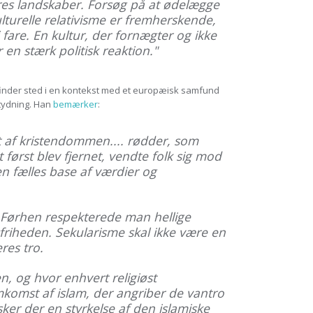
es landskaber. Forsøg på at ødelægge
ulturelle relativisme er fremherskende,
 fare. En kultur, der fornægter og ikke
 en stærk politisk reaktion."
 finder sted i en kontekst med et europæisk samfund
tydning. Han
bemærker
:
t af kristendommen.... rødder, som
 først blev fjernet, vendte folk sig mod
 en fælles base af værdier og
 Førhen respekterede man hellige
sfriheden. Sekularisme skal ikke være en
res tro.
n, og hvor enhvert religiøst
mkomst af islam, der angriber de vantro
ker der en styrkelse af den islamiske