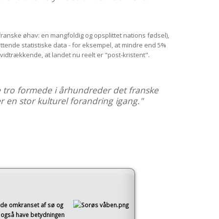
franske øhav: en mangfoldig og opsplittet nations fødsel),
ende statistiske data - for eksempel, at mindre end 5%
vidtrækkende, at landet nu reelt er "post-kristent".
ske tro formede i århundreder det franske
 en stor kulturel forandring igang."
åde omkranset af sø og
 også have betydningen