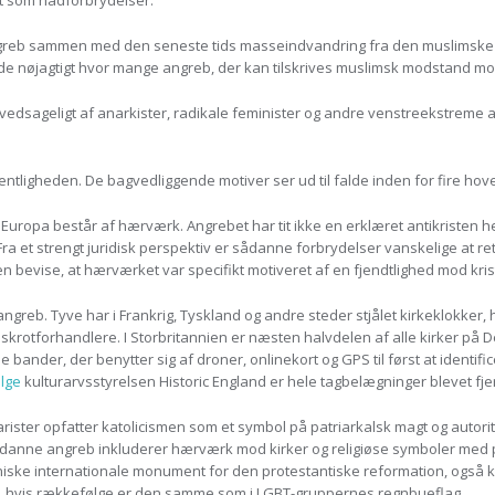
et som hadforbrydelser.
angreb sammen med den seneste tids masseindvandring fra den muslimske v
e nøjagtigt hvor mange angreb, der kan tilskrives muslimsk modstand mod k
edsageligt af anarkister, radikale feminister og andre venstreekstreme 
entligheden. De bagvedliggende motiver ser ud til falde inden for fire hov
 Europa består af hærværk. Angrebet har tit ikke en erklæret antikristen he
Fra et strengt juridisk perspektiv er sådanne forbrydelser vanskelige at re
 bevise, at hærværket var specifikt motiveret af en fjendtlighed mod kri
greb. Tyve har i Frankrig, Tyskland og andre steder stjålet kirkeklokker,
 skrotforhandlere. I Storbritannien er næsten halvdelen af alle kirker på D
 bander, der benytter sig af droner, onlinekort og GPS til først at identi
ølge
kulturarvsstyrelsen Historic England er hele tagbelægninger blevet fje
arister opfatter katolicismen som et symbol på patriarkalsk magt og autorit
ådanne angreb inkluderer hærværk mod kirker og religiøse symboler med poli
ikoniske internationale monument for den protestantiske reformation, ogs
er, hvis rækkefølge er den samme som i LGBT-gruppernes regnbueflag.