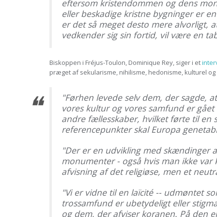
eftersom kristendommen og dens monum
eller beskadige kristne bygninger er en
er det så meget desto mere alvorligt, a
vedkender sig sin fortid, vil være en ta
Biskoppen i Fréjus-Toulon, Dominique Rey, siger i et
inte
præget af sekularisme, nihilisme, hedonisme, kulturel og
"Førhen levede selv dem, der sagde, a
vores kultur og vores samfund er gået b
andre fællesskaber, hvilket førte til en 
referencepunkter skal Europa genetable
"Der er en udvikling med skændinger 
monumenter - også hvis man ikke var kri
afvisning af det religiøse, men et neutr
"Vi er vidne til en
laïcité
-- udmøntet som
trossamfund er ubetydeligt eller stigm
og dem, der afviser koranen. På den en