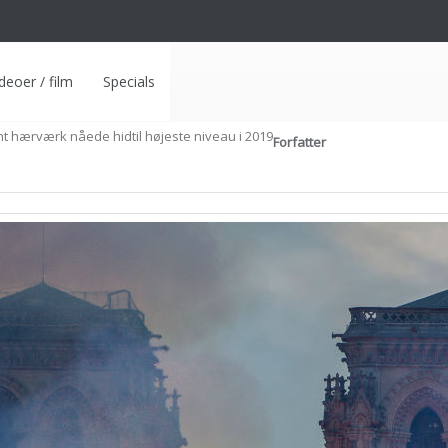
deoer / film
Specials
nt hærværk nåede hidtil højeste niveau i 2019
Forfatter