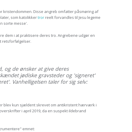
verfor kristendommen. Disse angreb omfatter påsmøring af
later, som katolikker
tror
reelt forvandles til Jesu legeme
en sorte messe'.
ndre dem i at praktisere deres tro. Angrebene udgør en
 retsforfølgelser.
, og de ønsker at give deres
skændet jødiske gravsteder og 'signeret'
'. Vanhelligelsen taler for sig selv:
r blev kun sjældent skrevet om antikristent hærværk i
erskrifter i april 2019, da en suspekt ildebrand
strumentere" emnet: