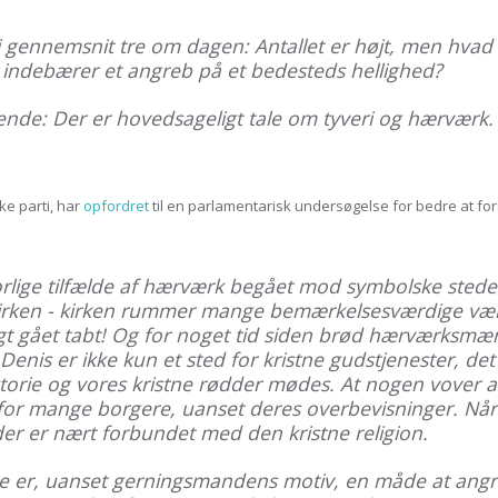
 gennemsnit tre om dagen: Antallet er højt, men hvad 
er indebærer et angreb på et bedesteds hellighed?
kende: Der er hovedsageligt tale om tyveri og hærvær
e parti, har
opfordret
til en parlamentarisk undersøgelse for bedre at fors
vorlige tilfælde af hærværk begået mod symbolske stede
-kirken - kirken rummer mange bemærkelsesværdige vær
igt gået tabt! Og for noget tid siden brød hærværksmæn
enis er ikke kun et sted for kristne gudstjenester, det
istorie og vores kristne rødder mødes. At nogen vover 
for mange borgere, uanset deres overbevisninger. Når 
 der er nært forbundet med den kristne religion.
rke er, uanset gerningsmandens motiv, en måde at angrib