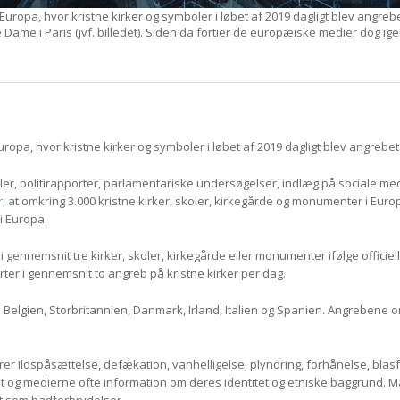
Europa, hvor kristne kirker og symboler i løbet af 2019 dagligt blev angrebet
Dame i Paris (jvf. billedet). Siden da fortier de europæiske medier dog i
uropa, hvor kristne kirker og symboler i løbet af 2019 dagligt blev angrebet 
er, politirapporter, parlamentariske undersøgelser, indlæg på sociale med
r
, at omkring 3.000 kristne kirker, skoler, kirkegårde og monumenter i Europ
 i Europa.
 gennemsnit tre kirker, skoler, kirkegårde eller monumenter ifølge officielle
rter i gennemsnit to angreb på kristne kirker per dag.
i Belgien, Storbritannien, Danmark, Irland, Italien og Spanien. Angrebene 
er ildspåsættelse, defækation, vanhelligelse, plyndring, forhånelse, blasf
t og medierne ofte information om deres identitet og etniske baggrund. M