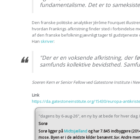
fundamentalisme. Det er to sameksiste
Den franske politiske analytiker Jérôme Fourquet illustrer
hvordan Frankrigs afkristning finder sted i forbindels
af den franske befolkning jævnligt tager til gudstjeneste 
Han
skriver
:
"Der er en voksende afkristning, der fø
samfunds kollektive bevidsthed. Samfun
Soeren Kern er Senior Fellow ved Gatestone Institute i Ne
Link
https://da.gatestoneinstitute.org/15430/europa-antikris
"dagens by 6-aug-26", en ny by at bede for hver dag. I 
Sorø
Sorø
ligger på
Midtsjælland
og har 7.845 indbyggere (201
mose. Byen er i de ældste kilder benævnt
Sor
. Andre men