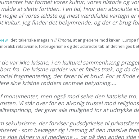
enter har formet vores kultur, vores historie og vor
 måde at slette fortiden. I en tid, hvor den absolutte k
t nogle af vores ældste og mest værdifulde vartegn er i
bt kultur. Jeg finder det bekymrende, og der er brug for
rview
i det italienske magasin
Il Timone
, at angrebene mod kirker i Europa
 moralsk relativisme, forbrugerisme og det udbredte tab af det helliges be
t de var ikke-kristne, i en kulturel sammenhæng præge
ort fra. De kristne rødder var et fælles træk, og da det
social fragmentering, der fører til et brud. For at finde
re sine kristne rødders centrale betydning....
af monumenter, men også mod selve den katolske tro.
sten. Vi står over for en alvorlig trussel mod religion
alitetsprincip, der giver alle mulighed for at udtrykke de
 sekularisme, der forviser gudsdyrkelse til privatsfære
atiseret - som bevæger sig i retning af den massive fre
e side hånes vi af medierne ... og på den anden side s