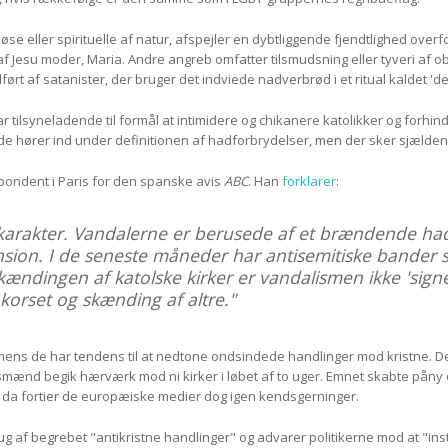
igiøse eller spirituelle af natur, afspejler en dybtliggende fjendtlighed o
f Jesu moder, Maria. Andre angreb omfatter tilsmudsning eller tyveri af ob
ørt af satanister, der bruger det indviede nadverbrød i et ritual kaldet 'd
ar tilsyneladende til formål at intimidere og chikanere katolikker og forhi
 de hører ind under definitionen af hadforbrydelser, men der sker sjældent
pondent i Paris for den spanske avis
ABC
. Han
forklarer
:
 karakter. Vandalerne er berusede af et brændende had
ension. I de seneste måneder har antisemitiske bander 
dingen af katolske kirker er vandalismen ikke 'signeret
 korset og skænding af altre."
ens de har tendens til at nedtone ondsindede handlinger mod kristne. De
ænd begik hærværk mod ni kirker i løbet af to uger. Emnet skabte påny ov
n da fortier de europæiske medier dog igen kendsgerninger.
ug af begrebet "antikristne handlinger" og advarer politikerne mod at "in