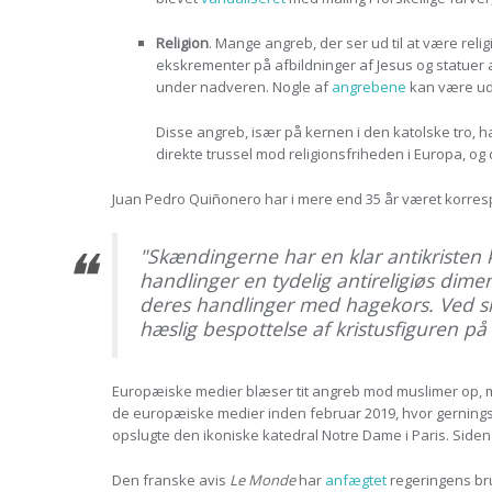
Religion
. Mange angreb, der ser ud til at være rel
ekskrementer på afbildninger af Jesus og statuer a
under nadveren. Nogle af
angrebene
kan være udf
Disse angreb, især på kernen i den katolske tro, h
direkte trussel mod religionsfriheden i Europa, og
Juan Pedro Quiñonero har i mere end 35 år været korres
"Skændingerne har en klar antikristen
handlinger en tydelig antireligiøs dim
deres handlinger med hagekors. Ved skæn
hæslig bespottelse af kristusfiguren på
Europæiske medier blæser tit angreb mod muslimer op, m
de europæiske medier inden februar 2019, hvor gerningsm
opslugte den ikoniske katedral Notre Dame i Paris. Side
Den franske avis
Le Monde
har
anfægtet
regeringens br