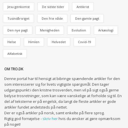
Jesu genkomst
De sidste tider
Antikrist
Tusindårsriget
Den frie nåde
Den gamle pagt
Den nye pagt
Menigheden
Evolution
Arkæologi
Helse
Himlen
Helvedet
Covid-19
Alfabetisk
OM TRO.DK
Denne portal har til hensigt at bibringe spændende artikler for den
som interesserer sig for livets vigtigste spørgsmål. Den tager
udgangspunkt i den kristne trosverden, men vil på sigt også gerne
belyse trosretninger, som kan være vanskelige at forholde sig til. En
del af teksterne er på engelsk, da langt de fleste artikler er gode
artikler fundet andetsteds på nettet.
Der er også artikler på norsk, samt enkelte på flere sprog.
Rigtig god fornøjelse -
skriv her
hvis du ønsker at gøre opmærksom
på noget!