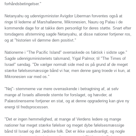
forhåndsbetingelser."
Netanyahu og udenrigsminister Avigdor Liberman forventes også at
ringe til lederne af Marshalløerne, Mikronesien, Nauru og Palau i de
kommende dage for at takke dem personligt for deres støtte. Snart efter
torsdagens afstemning sagde Netanyahu, at disse nationer fortjener ros,
og at "historien vil dømme dem positivt."
Nationerne i "The Pacific Island" overraskede os faktisk i sidste uge."
Sagde udenrigsministeriets talsmand, Yigal Palmor, til "The Times of
Israel" søndag. "De vælger normalt side med os på grund af de meget
stærke følelsesmæssige bånd vi har, men denne gang troede vi kun, at
Mikronesien var med os."
"Nej"- stemmerne var mere overraskende i betragtning af, at selv
mange af Israels allierede stemte for forslaget, og hævder, at
Palæstinenserne fortjener en stat, og at denne opgradering kan give ny
energi til fredsprocessen.
"Det er ingen hemmelighed, at mange af Verdens ledere og mange
nationer har meget stærke følelser og meget dybe følelsesmæssige
bånd til Israel og det Jødiske folk. Det er ikke usædvanligt, og nogle