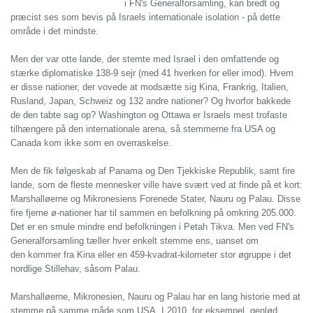
i FN's Generalforsamling, kan bredt og
præcist ses som bevis på Israels internationale isolation - på dette
område i det mindste.
Men der var otte lande, der stemte med Israel i den omfattende og
stærke diplomatiske 138-9 sejr (med 41 hverken for eller imod). Hvem
er disse nationer, der vovede at modsætte sig Kina, Frankrig, Italien,
Rusland, Japan, Schweiz og 132 andre nationer? Og hvorfor bakkede
de den tabte sag op? Washington og Ottawa er Israels mest trofaste
tilhængere på den internationale arena, så stemmerne fra USA og
Canada kom ikke som en overraskelse.
Men de fik følgeskab af Panama og Den Tjekkiske Republik, samt fire
lande, som de fleste mennesker ville have svært ved at finde på et kort:
Marshalløerne og Mikronesiens Forenede Stater, Nauru og Palau. Disse
fire fjerne ø-nationer har til sammen en befolkning på omkring 205.000.
Det er en smule mindre end befolkningen i Petah Tikva. Men ved FN's
Generalforsamling tæller hver enkelt stemme ens, uanset om
den kommer fra Kina eller en 459-kvadrat-kilometer stor øgruppe i det
nordlige Stillehav, såsom Palau.
Marshalløerne, Mikronesien, Nauru og Palau har en lang historie med at
stemme på samme måde som USA. I 2010, for eksempel, genlød