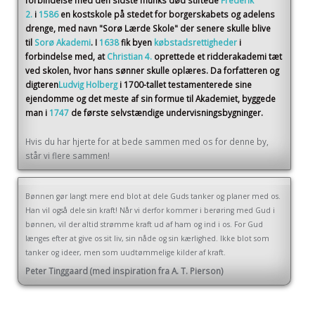
forbindelse med den sidste munks død stiftede
Frederik
2.
i
1586
en kostskole på stedet for borgerskabets og adelens
drenge, med navn "Sorø Lærde Skole" der senere skulle blive
til
Sorø Akademi
. I
1638
fik byen
købstadsrettigheder
i
forbindelse med, at
Christian 4.
oprettede et ridderakademi tæt
ved skolen, hvor hans sønner skulle oplæres. Da forfatteren og
digteren
Ludvig Holberg
i 1700-tallet testamenterede sine
ejendomme og det meste af sin formue til Akademiet, byggede
man i
1747
de første selvstændige undervisningsbygninger.
Hvis du har hjerte for at bede sammen med os for denne by,
står vi flere sammen!
Bønnen gør langt mere end blot at dele Guds tanker og planer med os.
Han vil også dele sin kraft! Når vi derfor kommer i berøring med Gud i
bønnen, vil der altid strømme kraft ud af ham og ind i os. For Gud
længes efter at give os sit liv, sin nåde og sin kærlighed. Ikke blot som
tanker og ideer, men som uudtømmelige kilder af kraft.
Peter Tinggaard (med inspiration fra A. T. Pierson)