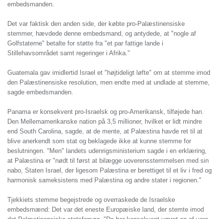
embedsmanden.
Det var faktisk den anden side, der købte pro-Palæstinensiske
stemmer, hævdede denne embedsmand, og antydede, at "nogle af
Golfstaterne" betalte for støtte fra "et par fattige lande i
Stillehavsområdet samt regeringer i Afrika."
Guatemala gav imidlertid Israel et "højtideligt løfte" om at stemme imod
den Palæstinensiske resolution, men endte med at undlade at stemme,
sagde embedsmanden.
Panama er konsekvent pro-Israelsk og pro-Amerikansk, tilføjede han.
Den Mellemamerikanske nation på 3,5 millioner, hvilket er lidt mindre
end South Carolina, sagde, at de mente, at Palæstina havde ret til at
blive anerkendt som stat og beklagede ikke at kunne stemme for
beslutningen. "Men" landets udenrigsministerium sagde i en erklæring,
at Palæstina er "nødt til først at bilægge uoverensstemmelsen med sin
nabo, Staten Israel, der ligesom Palæstina er berettiget til et liv i fred og
harmonisk sameksistens med Palæstina og andre stater i regionen."
Tjekkiets stemme begejstrede og overraskede de Israelske
embedsmænd: Det var det eneste Europæiske land, der stemte imod