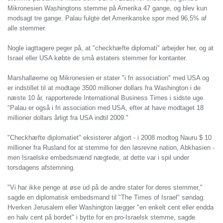
Mikronesien Washingtons stemme på Amerika 47 gange, og blev kun
modsagt tre gange. Palau fulgte det Amerikanske spor med 96,5% af
alle stemmer.
Nogle iagttagere peger på, at "checkhæfte diplomati" arbejder her, og at
Israel eller USA købte de små østaters stemmer for kontanter.
Marshalløerne og Mikronesien er stater "i fri association" med USA og
er indstillet til at modtage 3500 millioner dollars fra Washington i de
næste 10 år, rapporterede International Business Times i sidste uge.
"Palau er også i fri association med USA, efter at have modtaget 18
millioner dollars årligt fra USA indtil 2009."
"Checkhæfte diplomatiet" eksisterer afgjort - i 2008 modtog Nauru $ 10
millioner fra Rusland for at stemme for den løsrevne nation, Abkhasien -
men Israelske embedsmænd nægtede, at dette var i spil under
torsdagens afstemning.
"Vi har ikke penge at øse ud på de andre stater for deres stemmer,"
sagde en diplomatisk embedsmand til "The Times of Israel" søndag.
Hverken Jerusalem eller Washington lægger "en enkelt cent eller endda
en halv cent på bordet" i bytte for en pro-Israelsk stemme, sagde