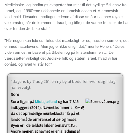
Medicinske- og landbrugs-eksperter har rejst til det sydlige Stillehav fra
Israel, og i 1990'erne uddannede en Israelsk coach et Micronesisk
landshold. Desuden modtager lederne af disse små ø-nationer royale
velkomster, når de kommer til Israel, og tilføjer de varme følelser, de har
over for den Jødiske stat."
"Når nogen kan lide os, føles det mærkeligt for os, næsten som om, det
er imod naturlovene. Men jeg er ikke enig i det," mente Ronen. "Deres
viden om os, er baseret på Bibelen og på kristendommen ... De
værdsætter virkeligt det Jødiske folk og staten Israel, hvad vi har
opnået, og hvad vi står for."
"dagens by 7-aug-26", en ny by at bede for hver dag. I dag
har vi valgt:
Sorø
Sorø
ligger på
Midtsjælland
og har 7.845
indbyggere (2014)
. Navnet kommer af
Sor Ø
,
da det oprindelige munkekloster lå på et
landområde omkranset af sø og mose.
Byen er i de ældste kilder benævnt
Sor
.
Andre mener, at navnet er en afledning af