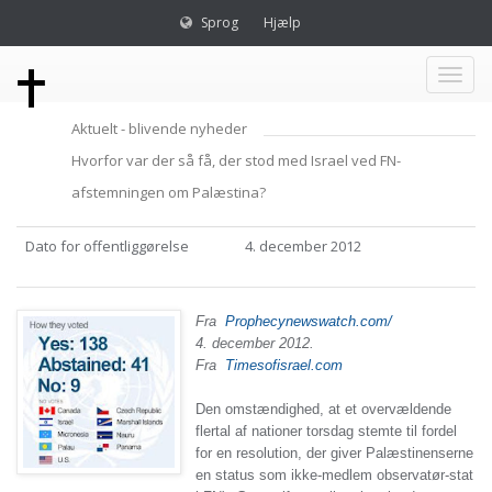
Sprog
Hjælp
Toggl
Aktuelt - blivende nyheder
naviga
Hvorfor var der så få, der stod med Israel ved FN-
afstemningen om Palæstina?
Dato for offentliggørelse
4. december 2012
Fra
Prophecynewswatch.com/
4. december 2012.
Fra
Timesofisrael.com
Den omstændighed, at et overvældende
flertal af nationer torsdag stemte til fordel
for en resolution, der giver Palæstinenserne
en status som ikke-medlem observatør-stat