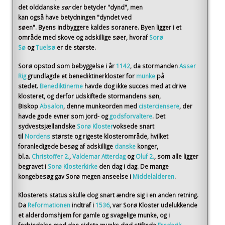
det olddanske
sør
der betyder "dynd", men
kan også have betydningen "dyndet ved
søen". Byens indbyggere kaldes soranere. Byen ligger i et
område med skove og adskillige søer, hvoraf
Sorø
Sø
og
Tuelsø
er de største.
Sorø opstod som bebyggelse i år
1142
, da stormanden
Asser
Rig
grundlagde et benediktinerkloster for
munke
på
stedet.
Benediktinerne
havde dog ikke succes med at drive
klosteret, og derfor udskiftede stormandens søn,
Biskop
Absalon
, denne munkeorden med
cisterciensere
, der
havde gode evner som jord- og
godsforvaltere
. Det
sydvestsjællandske
Sorø Kloster
voksede snart
til
Nordens
største og rigeste klosterområde, hvilket
foranledigede besøg af adskillige
danske
konger,
bl.a.
Christoffer 2.
,
Valdemar Atterdag
og
Oluf 2.
, som alle ligger
begravet i
Sorø Klosterkirke
den dag i dag. De mange
kongebesøg gav Sorø megen anseelse i
Middelalderen
.
Klosterets status skulle dog snart ændre sig i en anden retning.
Da
Reformationen
indtraf i
1536
, var Sorø Kloster udelukkende
et alderdomshjem for gamle og svagelige munke, og i