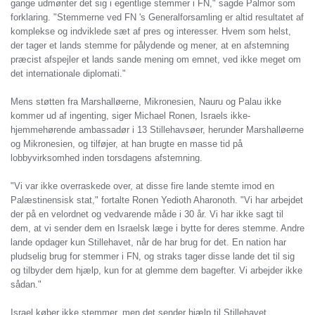
gange udmønter det sig i egentlige stemmer i FN," sagde Palmor som
forklaring. "Stemmerne ved FN 's Generalforsamling er altid resultatet af
komplekse og indviklede sæt af pres og interesser. Hvem som helst,
der tager et lands stemme for pålydende og mener, at en afstemning
præcist afspejler et lands sande mening om emnet, ved ikke meget om
det internationale diplomati."
Mens støtten fra Marshalløerne, Mikronesien, Nauru og Palau ikke
kommer ud af ingenting, siger Michael Ronen, Israels ikke-
hjemmehørende ambassadør i 13 Stillehavsøer, herunder Marshalløerne
og Mikronesien, og tilføjer, at han brugte en masse tid på
lobbyvirksomhed inden torsdagens afstemning.
"Vi var ikke overraskede over, at disse fire lande stemte imod en
Palæstinensisk stat," fortalte Ronen Yedioth Aharonoth. "Vi har arbejdet
der på en velordnet og vedvarende måde i 30 år. Vi har ikke sagt til
dem, at vi sender dem en Israelsk læge i bytte for deres stemme. Andre
lande opdager kun Stillehavet, når de har brug for det. En nation har
pludselig brug for stemmer i FN, og straks tager disse lande det til sig
og tilbyder dem hjælp, kun for at glemme dem bagefter. Vi arbejder ikke
sådan."
Israel køber ikke stemmer, men det sender hjælp til Stillehavet.