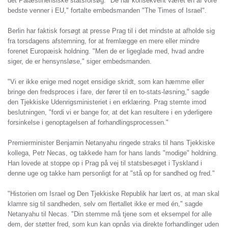
det Palæstinensiske statsforsøg. "De har konsekvent været en af vore
bedste venner i EU," fortalte embedsmanden "The Times of Israel".
Berlin har faktisk forsøgt at presse Prag til i det mindste at afholde sig
fra torsdagens afstemning, for at fremlægge en mere eller mindre
forenet Europæisk holdning. "Men de er ligeglade med, hvad andre
siger, de er hensynsløse," siger embedsmanden.
"Vi er ikke enige med noget ensidige skridt, som kan hæmme eller
bringe den fredsproces i fare, der fører til en to-stats-løsning," sagde
den Tjekkiske Udenrigsministeriet i en erklæring. Prag stemte imod
beslutningen, "fordi vi er bange for, at det kan resultere i en yderligere
forsinkelse i genoptagelsen af forhandlingsprocessen."
Premierminister Benjamin Netanyahu ringede straks til hans Tjekkiske
kollega, Petr Necas, og takkede ham for hans lands "modige" holdning.
Han lovede at stoppe op i Prag på vej til statsbesøget i Tyskland i
denne uge og takke ham personligt for at "stå op for sandhed og fred."
"Historien om Israel og Den Tjekkiske Republik har lært os, at man skal
klamre sig til sandheden, selv om flertallet ikke er med én," sagde
Netanyahu til Necas. "Din stemme må tjene som et eksempel for alle
dem, der støtter fred, som kun kan opnås via direkte forhandlinger uden