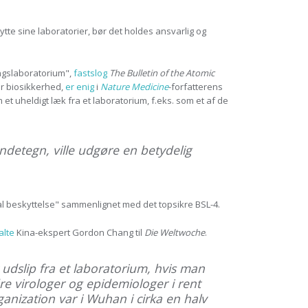
ytte sine laboratorier, bør det holdes ansvarlig og
ngslaboratorium",
fastslog
The Bulletin of the Atomic
r biosikkerhed,
er enig
i
Nature Medicine
-forfatterens
t uheldigt læk fra et laboratorium, f.eks. som et af de
ndetegn, ville udgøre en betydelig
al beskyttelse" sammenlignet med det topsikre BSL-4.
alte
Kina-ekspert Gordon Chang til
Die Weltwoche
.
 udslip fra et laboratorium, hvis man
ndre virologer og epidemiologer i rent
nization var i Wuhan i cirka en halv