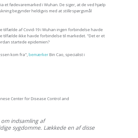
 via et fødevaremarked i Wuhan. De siger, at de ved hjælp
orskning begynder heldigvis med at
stille
spørgsmål
ste tilfælde af Covid-19 i Wuhan ingen forbindelse havde
ste tilfælde ikke havde forbindelse til markedet. "Det er et
vordan startede epidemien?
russen kom fra",
bemærker
Bin Cao, specialist i
hinese Center for Disease Control and
r om indsamling af
tidige sygdomme. Lækkede en af disse