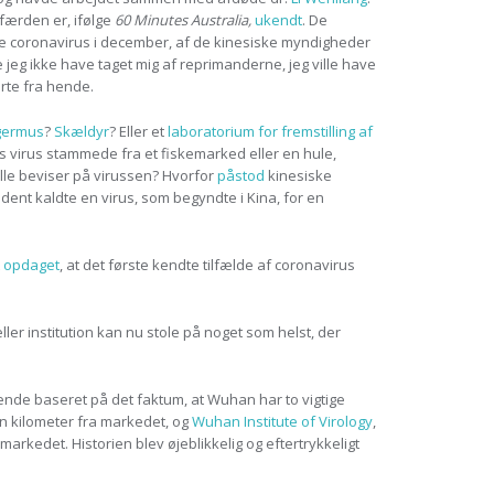
færden er, ifølge
60 Minutes Australia,
ukendt
. De
e coronavirus i december, af de kinesiske myndigheder
le jeg ikke have taget mig af reprimanderne, jeg ville have
ørte fra hende.
agermus
?
Skældyr
? Eller et
laboratorium for fremstilling af
is virus stammede fra et fiskemarked eller en hule,
lle beviser på virussen? Hvorfor
påstod
kinesiske
ent kaldte en virus, som begyndte i Kina, for en
opdaget
, at det første kendte tilfælde af coronavirus
er institution kan nu stole på noget som helst, der
ende baseret på det faktum, at Wuhan har to vigtige
n kilometer fra markedet, og
Wuhan Institute of Virology
,
kedet. Historien blev øjeblikkelig og eftertrykkeligt