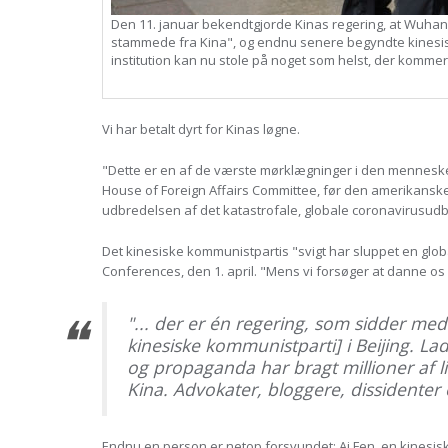
Den 11. januar bekendtgjorde Kinas regering, at Wuha
stammede fra Kina", og endnu senere begyndte kinesisk
institution kan nu stole på noget som helst, der kommer
Vi har betalt dyrt for Kinas løgne.
"Dette er en af de værste mørklægninger i den menneskel
House of Foreign Affairs Committee, før den amerikanske
udbredelsen af det katastrofale, globale coronavirusudb
Det kinesiske kommunistpartis "svigt har sluppet en glo
Conferences, den 1. april. "Mens vi forsøger at danne os 
"... der er én regering, som sidder me
kinesiske kommunistparti] i Beijing. La
og propaganda har bragt millioner af li
Kina. Advokater, bloggere, dissidenter o
Endnu en person er netop forsvundet: Ai Fen, en kinesi