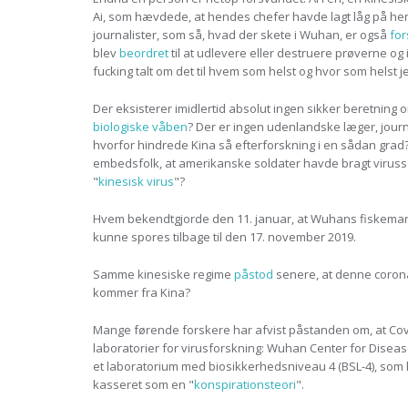
Ai, som hævdede, at hendes chefer havde lagt låg på hen
journalister, som så, hvad der skete i Wuhan, er også
fo
blev
beordret
til at udlevere eller destruere prøverne og 
fucking talt om det til hvem som helst og hvor som helst 
Der eksisterer imidlertid absolut ingen sikker beretnin
biologiske våben
? Der er ingen udenlandske læger, journa
hvorfor hindrede Kina så efterforskning i en sådan grad
embedsfolk, at amerikanske soldater havde bragt virusse
"
kinesisk virus
"?
Hvem bekendtgjorde den 11. januar, at Wuhans fiskemar
kunne spores tilbage til den 17. november 2019.
Samme kinesiske regime
påstod
senere, at denne corona
kommer fra Kina?
Mange førende forskere har afvist påstanden om, at Covid
laboratorier for virusforskning: Wuhan Center for Disea
et laboratorium med biosikkerhedsniveau 4 (BSL-4), som h
kasseret som en "
konspirationsteori
".