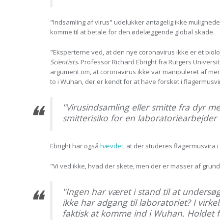
"Indsamling af virus" udelukker antagelig ikke muligheden 
komme til at betale for den ødelæggende global skade.
"Eksperterne ved, at den nye coronavirus ikke er et biol
Scientists
. Professor Richard Ebright fra Rutgers Univers
argument om, at coronavirus ikke var manipuleret af menn
to i Wuhan, der er kendt for at have forsket i flagermusvi
"Virusindsamling eller smitte fra dyr 
smitterisiko for en laboratoriearbejder
Ebright har også
hævdet
, at der studeres flagermusvira
"Vi ved ikke, hvad der skete, men der er masser af grunde 
"Ingen har været i stand til at undersø
ikke har adgang til laboratoriet? I virk
faktisk at komme ind i Wuhan. Holdet 