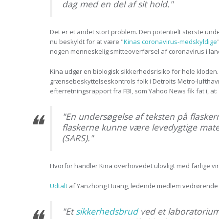
dag med en del af sit hold."
Det er et andet stort problem. Den potentielt største 
nu beskyldt for at være "
Kinas coronavirus-medskyldige
nogen menneskelig smitteoverførsel af coronavirus i lan
Kina udgør en biologisk sikkerhedsrisiko for hele kloden.
grænsebeskyttelseskontrols folk i Detroits Metro-lufthav
efterretningsrapport fra FBI, som Yahoo News fik fat i, at:
"En undersøgelse af teksten på flaskern
flaskerne kunne være levedygtige mate
(SARS)."
Hvorfor handler Kina overhovedet ulovligt med farlige vi
Udtalt
af Yanzhong Huang, ledende medlem vedrørende gl
"Et
sikkerhedsbrud
ved et laboratorium