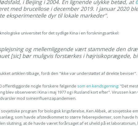
dsfald, i Beijing i 2004. En lignende ulykke betød, at
6
iceret med brucellose i december 2019. I januar 2020 b
te eksperimentelle dyr til lokale markeder".
ologiske universitet for det sydlige Kina i en forskningsartikel:
nsplejsning og mellemliggende vært stammede den dræ
uet [
sic
] bør muligvis forstærkes i højrisikoprægede, bi
ukket artiklen tilbage, fordi den "ikke var understøttet af direkte beviser".
0 offentliggjorde nogle forskere følgende
som en kendsgerning
: "Det mes
 blev observeret i Kina i maj 1977 og i Rusland kort efter". Virussen kan
advarsler mod svineinfluenzapandemien.
t sovjetiske program for biologisk krigsførelse, Ken Alibek, at sovjetisk
riksanlæg, som havde afstedkommet to større feberepidemier, som havde hær
den slutning, at de havde været forårsaget af et uheld på et laboratorium,