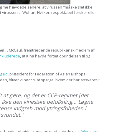
egime hævdede senere, at virussen "måske slet ikke
virussen til Wuhan. Hvilken respektabel forsker eller
el T. McCaul, fremtrædende republikansk medlem af
nkluderede
, at Kina havde fortiet oprindelsen til og
ng Bo
, præsident for Federation of Asian Bishops'
en, bliver vi nødt til at spørge, hvem der har ansvaret?"
t at gøre, og det er CCP-regimet [det
, ikke den kinesiske befolkning... Løgne
intense indgreb mod ytringsfriheden i
rsvundet."
l og havde arbejdet sammen med afdøde dr.
Li Wenliang
.