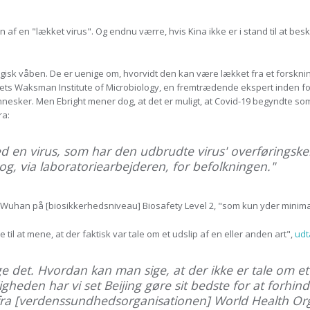
af en "lækket virus". Og endnu værre, hvis Kina ikke er i stand til at besk
ogisk våben. De er uenige om, hvorvidt den kan være lækket fra et forskni
itets Waksman Institute of Microbiology, en fremtrædende ekspert inden fo
esker. Men Ebright mener dog, at det er muligt, at Covid-19 begyndte som e
ra:
med en virus, som har den udbrudte virus' overføringske
 og, via laboratoriearbejderen, for befolkningen."
 i Wuhan på [biosikkerhedsniveau] Biosafety Level 2, "som kun yder minim
til at mene, at der faktisk var tale om et udslip af en eller anden art",
udt
ge det. Hvordan kan man sige, at der ikke er tale om et
eligheden har vi set Beijing gøre sit bedste for at forhi
fra [verdenssundhedsorganisationen] World Health Orga