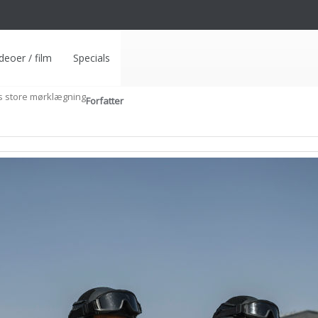
deoer / film
Specials
s store mørklægning
Forfatter