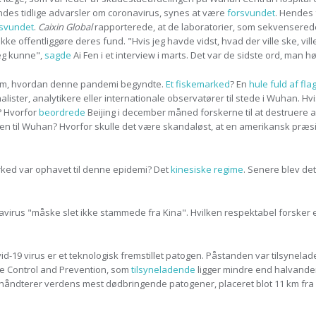
des tidlige advarsler om coronavirus, synes at være
forsvundet
. Hendes 
rsvundet
.
Caixin Global
rapporterede, at de laboratorier, som sekvensered
ikke offentliggøre deres fund. "Hvis jeg havde vidst, hvad der ville ske, vil
jeg kunne",
sagde
Ai Fen i et interview i marts. Det var de sidste ord, man h
g om, hvordan denne pandemi begyndte.
Et fiskemarked
? En
hule fuld af fl
lister, analytikere eller internationale observatører til stede i Wuhan. Hv
? Hvorfor
beordrede
Beijing i december måned forskerne til at destruere a
n til Wuhan? Hvorfor skulle det være skandaløst, at en amerikansk præsid
ked var ophavet til denne epidemi? Det
kinesiske regime
. Senere blev det
virus "måske slet ikke stammede fra Kina". Hvilken respektabel forsker ell
-19 virus er et teknologisk fremstillet patogen. Påstanden var tilsynelad
se Control and Prevention, som
tilsyneladende
ligger mindre end halvande
åndterer verdens mest dødbringende patogener, placeret blot 11 km fra mar