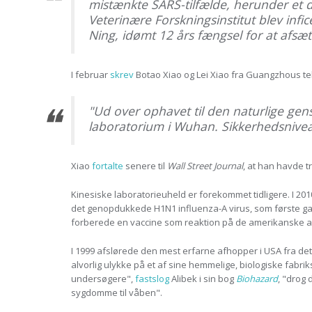
mistænkte SARS-tilfælde, herunder et dø
Veterinære Forskningsinstitut blev inf
Ning, idømt 12 års fængsel for at afsæt
I februar
skrev
Botao Xiao og Lei Xiao fra Guangzhous tekn
"Ud over ophavet til den naturlige ge
laboratorium i Wuhan. Sikkerhedsnivea
Xiao
fortalte
senere til
Wall Street Journal
, at han havde tr
Kinesiske laboratorieuheld er forekommet tidligere. I 201
det genopdukkede H1N1 influenza-A virus, som første gang
forberede en vaccine som reaktion på de amerikanske 
I 1999 afslørede den mest erfarne afhopper i USA fra de
alvorlig ulykke på et af sine hemmelige, biologiske fab
undersøgere",
fastslog
Alibek i sin bog
Biohazard
, "drog 
sygdomme til våben".