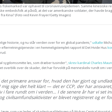
ns fiskemarked var ophavet til coronavirusepidemien. Samme kinesiske r
e embedsfolk at påstå, at det var amerikanske soldater, der havde bragt 
 fra Kina? (Foto ved Kevin Frayer/Getty Images)
ige historie, og nu står verden over for en global pandemi,"
udtalte
Micha
 efterretningstjeneste i en hemmeligstemplet rapport til Det Hvide Hus
ko
rud.
bal sygdomssmitte løs, som dræber tusinder",
skrev kardinal Charles Mau
et overblik over de skader, det har forvoldt på menneskeliv rundt om i verd
d det primære ansvar for, hvad den har gjort og undlad
d mig sige det helt klart — det er CCP, der har ansvaret
v i fare rundt om i verden... I de senere år har vi set 
g civilsamfundsaktivister er blevet registreret og er fo
sk læge, som var leder af skadestueafdelingen på Wuhan Central Hospita