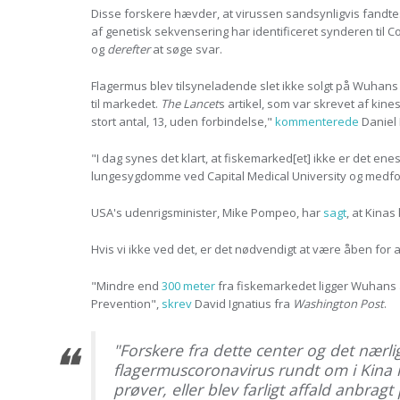
Disse forskere hævder, at virussen sandsynligvis fandtes
af genetisk sekvensering har identificeret synderen til
og
derefter
at søge svar.
Flagermus blev tilsyneladende slet ikke solgt på Wuhans
til markedet.
The Lancet
s artikel, som var skrevet af kines
stort antal, 13, uden forbindelse,"
kommenterede
Daniel
"I dag synes det klart, at fiskemarked[et] ikke er det enes
lungesygdomme ved Capital Medical University og medforfat
USA's udenrigsminister, Mike Pompeo, har
sagt
, at Kina
Hvis vi ikke ved det, er det nødvendigt at være åben for 
"Mindre end
300 meter
fra fiskemarkedet ligger Wuhans 
Prevention",
skrev
David Ignatius fra
Washington Post
.
"Forskere fra dette center og det nærl
flagermuscoronavirus rundt om i Kina
prøver, eller blev farligt affald anbrag