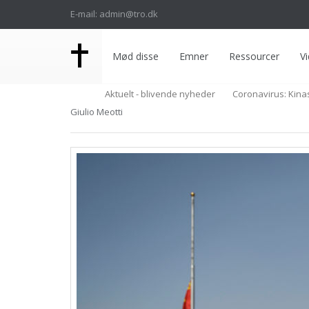
E-mail: admin@tro.dk
Mød disse
Emner
Ressourcer
Vi
Aktuelt - blivende nyheder
Coronavirus: Kina
Giulio Meotti