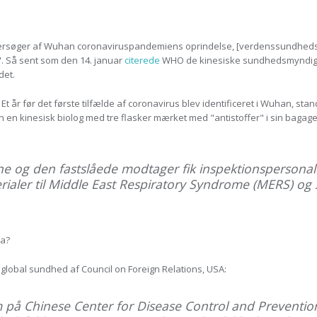
undersøger af Wuhan coronaviruspandemiens oprindelse, [verdenssundheds
". Så sent som den 14. januar
citerede
WHO de kinesiske sundhedsmyndigh
det.
 Et år før det første tilfælde af coronavirus blev identificeret i Wuhan, s
n en kinesisk biolog med tre flasker mærket med "antistoffer" i sin bagage
e og den fastslåede modtager fik inspektionspersonalet
rialer til Middle East Respiratory Syndrome (MERS) o
ra?
obal sundhed af Council on Foreign Relations, USA:
 på Chinese Center for Disease Control and Preventio