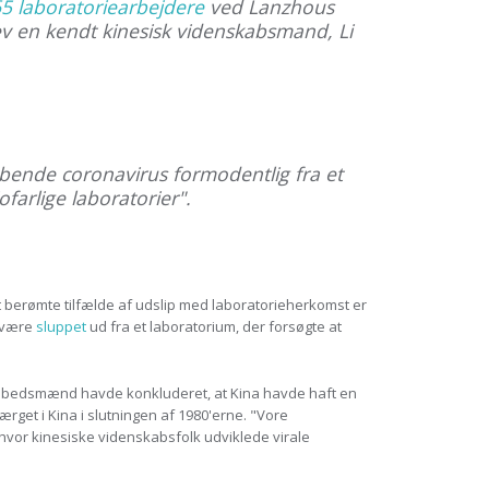
5 laboratoriearbejdere
ved Lanzhous
lev en kendt kinesisk videnskabsmand, Li
bende coronavirus formodentlig fra et
ofarlige laboratorier".
t berømte tilfælde af udslip med laboratorieherkomst er
 være
sluppet
ud fra et laboratorium, der forsøgte at
e embedsmænd havde konkluderet, at Kina havde haft en
get i Kina i slutningen af 1980'erne. "Vore
 hvor kinesiske videnskabsfolk udviklede virale