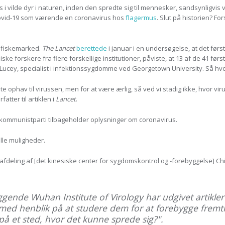
 i vilde dyr i naturen, inden den spredte sig til mennesker, sandsynligvis
 Covid-19 som værende en coronavirus hos
flagermus
. Slut på historien? F
 fiskemarked.
The Lancet
berettede
i januar i en undersøgelse, at det før
iske forskere fra flere forskellige institutioner, påviste, at 13 af de 41 før
 Lucey, specialist i infektionssygdomme ved Georgetown University. Så h
te ophav til virussen, men for at være ærlig, så ved vi stadig ikke, hvor vi
ter til artiklen i
Lancet
.
s kommunistparti tilbageholder oplysninger om coronavirus.
alle muligheder.
afdeling af [det kinesiske center for sygdomskontrol og -forebyggelse] C
iggende Wuhan Institute of Virology har udgivet artikle
 med henblik på at studere dem for at forebygge frem
t på et sted, hvor det kunne sprede sig?".