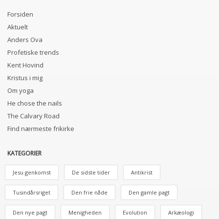
Forsiden
Aktuelt
Anders Ova
Profetiske trends
Kent Hovind
Kristus i mig
Om yoga
He chose the nails
The Calvary Road
Find nærmeste frikirke
KATEGORIER
Jesu genkomst
De sidste tider
Antikrist
Tusindårsriget
Den frie nåde
Den gamle pagt
Den nye pagt
Menigheden
Evolution
Arkæologi