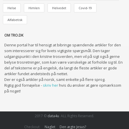
Helse
Himlen
Helvedet
Covid-19
Alfabetisk
OM TRO.DK
Denne portal har til hensigt at bibringe spændende artikler for den
som interesserer sig for livets vigtigste spørgsmål. Den tager
udgangspunkt i den kristne trosverden, men vil på sigt også gerne
belyse trosretninger, som kan være vanskelige at forholde sig til. En
del af teksterne er på engelsk, da langt de fleste artikler er gode
artikler fundet andetsteds på nettet.
Der er også artikler på norsk, samt enkelte på flere sprog.
Rigtig god fornøjelse -
skriv her
hvis du ønsker at gøre opmærksom
på noget!
2017 ©
data4u
. ALL Rights Reserved.
Checkout:
Naglet
Den ægte Jesus?