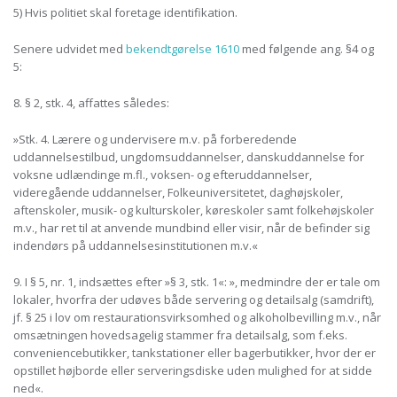
5)
Hvis politiet skal foretage identifikation.
Senere udvidet med
bekendtgørelse 1610
med følgende ang. §4 og
5:
8.
§ 2, stk. 4,
affattes således:
»Stk. 4.
Lærere og undervisere m.v. på forberedende
uddannelsestilbud, ungdomsuddannelser, danskuddannelse for
voksne udlændinge m.fl., voksen- og efteruddannelser,
videregående uddannelser, Folkeuniversitetet, daghøjskoler,
aftenskoler, musik- og kulturskoler, køreskoler samt folkehøjskoler
m.v., har ret til at anvende mundbind eller visir, når de befinder sig
indendørs på uddannelsesinstitutionen m.v.«
9.
I
§ 5, nr. 1,
indsættes efter »§ 3, stk. 1«: », medmindre der er tale om
lokaler, hvorfra der udøves både servering og detailsalg (samdrift),
jf. § 25 i lov om restaurationsvirksomhed og alkoholbevilling m.v., når
omsætningen hovedsagelig stammer fra detailsalg, som f.eks.
conveniencebutikker, tankstationer eller bagerbutikker, hvor der er
opstillet højborde eller serveringsdiske uden mulighed for at sidde
ned«.