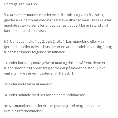
Undtagelser i §4 + §5:
§ 4.
Kravet om mundbind eller visir i § 1, stk. 1 og 2, og § 2, stk. 1,
gælder ikke personer med nedsat bevidsthedsniveau, fysiske eller
mentale svækkelser eller andet, der gør, at de ikke er i stand til at
bære mundbind eller visir.
§ 5.
Uanset § 1, stk. 1 og 2, og § 2, stk. 1, kan mundbind eller visir
fjernes helt eller delvist, hvis der er en anerkendelsesværdig årsag
til det, herunder i følgende situationer:
1)
Under kortvarig indtagelse af mad og drikke, såfremt dette er
tilladt i henhold til ordensregler for det pågældende sted. 1. pkt.
omfatter ikke serveringssteder, jf. § 3, stk. 1.
2)
Under indtagelse af medicin.
3)
Under samtale med personer, der mundaflæser.
4)
Hvis mundbindet eller visiret giver vejrtrækningsbesvær eller
kvælningsfornemmelser.