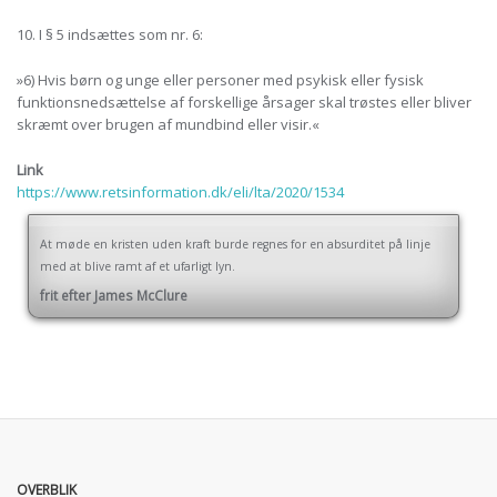
10.
I
§ 5
indsættes som
nr. 6:
»6)
Hvis børn og unge eller personer med psykisk eller fysisk
funktionsnedsættelse af forskellige årsager skal trøstes eller bliver
skræmt over brugen af mundbind eller visir.«
Link
https://www.retsinformation.dk/eli/lta/2020/1534
At møde en kristen uden kraft burde regnes for en absurditet på linje
med at blive ramt af et ufarligt lyn.
frit efter James McClure
OVERBLIK