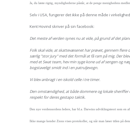
Ja, du læste rigtig, myndighederne påstår, at de penge menighedens medlemm
Selv i USA, fungerer det ikke på denne måde i virkelighe
Kent Hovind skriver på sin facebook:
Det meste af verden synes nu at vide, på grund af det planl
Folk skal vide, at skattevæsenet har prøvet, gennem flere 
særlig "stor Jury" med det formål at få ram på mig. Der bl
med et Swat team, hev min syge kone ud af sengen og nægt
bogstaveligt smidt ind i en patruljevogn.
Vi blev anbragt i en iskold celle i tre timer.
Den omstændighed, at både dommere og lokale sheriffer og 
respekt for deres gestapo taktik.
Den nye verdensordens ledere, har bl.a. Darwins udviklingsteori som en af
Ikke mange kender Zions vises protokoller, og når man læser titlen på den