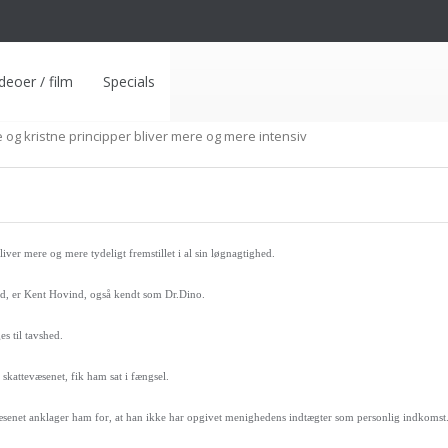
deoer / film
Specials
 og kristne principper bliver mere og mere intensiv
liver mere og mere tydeligt fremstillet i al sin løgnagtighed.
hed, er Kent Hovind, også kendt som Dr.Dino.
s til tavshed.
 skattevæsenet, fik ham sat i fængsel.
æsenet anklager ham for, at han ikke har opgivet menighedens indtægter som personlig indkomst