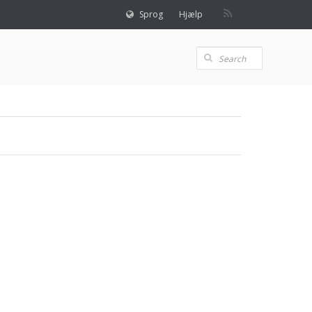
Sprog
Hjælp
.