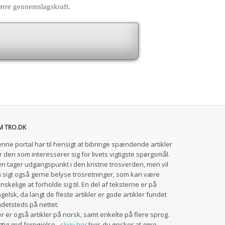
tørre gennemslagskraft.
M TRO.DK
nne portal har til hensigt at bibringe spændende artikler
r den som interesserer sig for livets vigtigste spørgsmål.
n tager udgangspunkt i den kristne trosverden, men vil
 sigt også gerne belyse trosretninger, som kan være
nskelige at forholde sig til. En del af teksterne er på
gelsk, da langt de fleste artikler er gode artikler fundet
detsteds på nettet.
r er også artikler på norsk, samt enkelte på flere sprog.
gtig god fornøjelse -
skriv her
hvis du ønsker at gøre