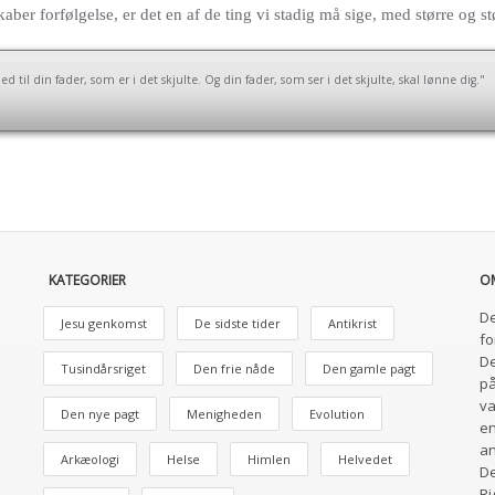
kaber forfølgelse, er det en af de ting vi stadig må sige, med større og s
 til din fader, som er i det skjulte. Og din fader, som ser i det skjulte, skal lønne dig."
KATEGORIER
O
De
Jesu genkomst
De sidste tider
Antikrist
fo
De
Tusindårsriget
Den frie nåde
Den gamle pagt
på
va
Den nye pagt
Menigheden
Evolution
en
an
Arkæologi
Helse
Himlen
Helvedet
De
Ri