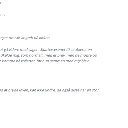
t.
er.
 meget omtalt angreb på kirken.
 at gå videre med sagen. Skattevæsenet fik etableret en
de indkalde mig, som normalt, med et brev, men de mødte op
 at komme på toilettet, før hun sammen med mig blev
 at bryde loven, kan ikke undre, da også disse har en stor