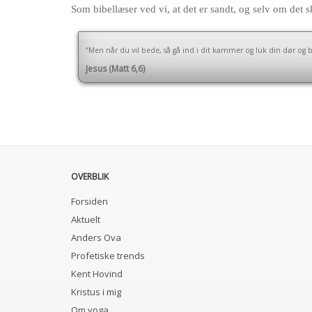
Som bibellæser ved vi, at det er sandt, og selv om det s
“Men når du vil bede, så gå ind i dit kammer og luk din dør og bed
Jesus (Matt 6,6)
OVERBLIK
Forsiden
Aktuelt
Anders Ova
Profetiske trends
Kent Hovind
Kristus i mig
Om yoga