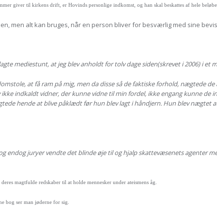
er giver til kirkens drift, er Hovinds personlige indkomst, og han skal beskattes af hele beløbe
den, men alt kan bruges, når en person bliver for besværlig med sine bevis
agte mediestunt, at jeg blev anholdt for tolv dage siden(skrevet i 2006) i et
domstole, at få ram på mig, men da disse så de faktiske forhold, nægtede de
ev ikke indkaldt vidner, der kunne vidne til min fordel, ikke engang kunne 
ede hende at blive påklædt før hun blev lagt i håndjern. Hun blev nægtet
endog juryer vendte det blinde øje til og hjalp skattevæsenets agenter med
 deres magtfulde redskaber til at holde mennesker under ateismens åg.
ne bog ser man jøderne for sig.