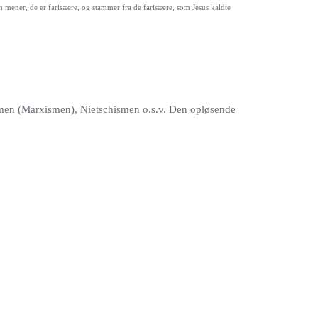
 mener, de er farisæere, og stammer fra de farisæere, som Jesus kaldte
ismen (Marxismen), Nietschismen o.s.v. Den opløsende