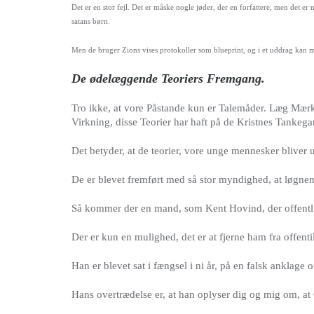
Det er en stor fejl. Det er måske nogle jøder, der en forfattere, men det
satans børn.
Men de bruger Zions vises protokoller som blueprint, og i et uddrag kan 
De ødelæggende Teoriers Fremgang.
Tro ikke, at vore Påstande kun er Talemåder. Læg Mærk
Virkning, disse Teorier har haft på de Kristnes Tankega
Det betyder, at de teorier, vore unge mennesker bliver un
De er blevet fremført med så stor myndighed, at løgnen 
Så kommer der en mand, som Kent Hovind, der offentli
Der er kun en mulighed, det er at fjerne ham fra offent
Han er blevet sat i fængsel i ni år, på en falsk anklage 
Hans overtrædelse er, at han oplyser dig og mig om, a