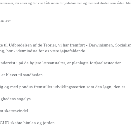
 er mennesker, der anser sig for vise både inden for jødedommen og menneskeheden som sådan. Man
man læse:
e til Udbredelsen af de Teorier, vi har fremført - Darwinismen, Social
ng, bør - idetmindste for os være iøjnefaldende.
dervist i på de højere læreanstalter, er planlagte forførelsesteorier.
er blevet til sandheden.
g og med pondus fremstiller udviklingsteorien som den løgn, den er.
ilghedens søgelys.
om skattesvindel.
t GUD skabte himlen og jorden.