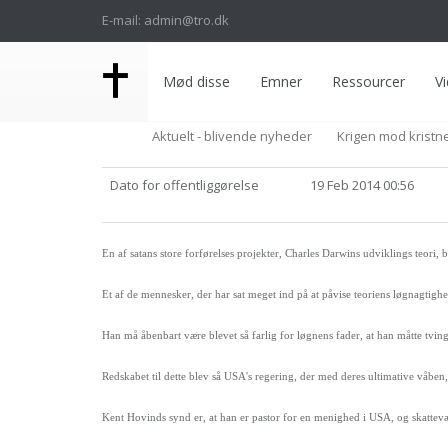
E-mail: admin@tro.dk
Mød disse
Emner
Ressourcer
Vi
Aktuelt - blivende nyheder
Krigen mod kristne
Dato for offentliggørelse
19 Feb 2014 00:56
En af satans store forførelses projekter, Charles Darwins udviklings teori, b
Et af de mennesker, der har sat meget ind på at påvise teoriens løgnagtig
Han må åbenbart være blevet så farlig for løgnens fader, at han måtte tvinge
Redskabet til dette blev så USA's regering, der med deres ultimative våben,
Kent Hovinds synd er, at han er pastor for en menighed i USA, og skattev