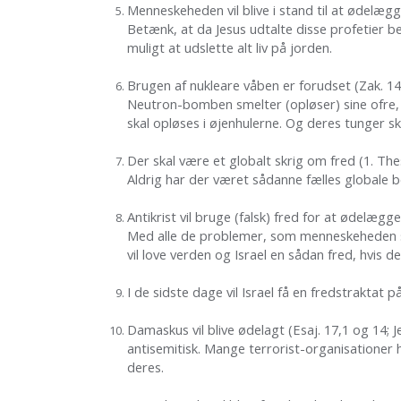
Menneskeheden vil blive i stand til at ødelægge
Betænk, at da Jesus udtalte disse profetier 
muligt at udslette alt liv på jorden.
Brugen af nukleare våben er forudset (Zak. 14
Neutron-bomben smelter (opløser) sine ofre,
skal opløses i øjenhulerne. Og deres tunger ska
Der skal være et globalt skrig om fred (1. Thes
Aldrig har der været sådanne fælles globale b
Antikrist vil bruge (falsk) fred for at ødelæg
Med alle de problemer, som menneskeheden stå
vil love verden og Israel en sådan fred, hvis 
I de sidste dage vil Israel få en fredstraktat p
Damaskus vil blive ødelagt (Esaj. 17,1 og 14;
antisemitisk. Mange terrorist-organisationer h
deres.