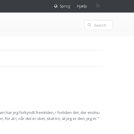
Sprog
Hjælp
en har jeg forkyndt fremtiden, i fortiden det, der endnu
, for at I, når det er sket, skal tro, at jeg er den, jeg er."