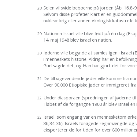
Solen vil svide beboerne på jorden (Åb. 16,8-9
Selvom disse profetier klart er en guddomme
nuklear krig eller anden økologisk katastrof
Nationen Israel ville blive født på én dag (Esaj
14. maj 1948 blev Israel en nation.
Jøderne ville begynde at samles igen i Israel (E
i menneskets historie. Aldrig har en befolknin
Gud sagde det, og Han har gjort det for vore
De tilbagevendende jøder ville komme fra nord,
Over 90.000 Etiopiske jøder er immigreret fra s
Under diasporaen (spredningen af jøderne til j
I løbet af de forgangne 1900 år blev Israe
Israel, som engang var en mennesketom ørken, 
36,34-36). Israels forøgede regnmængde og ve
eksporterer de for tiden for over 800 millioner