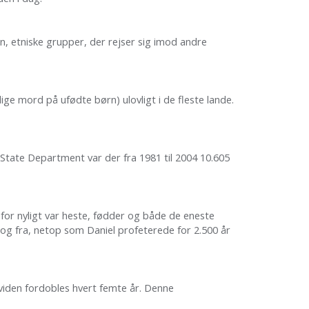
en, etniske grupper, der rejser sig imod andre
ge mord på ufødte børn) ulovligt i de fleste lande.
 State Department var der fra 1981 til 2004 10.605
l for nyligt var heste, fødder og både de eneste
il og fra, netop som Daniel profeterede for 2.500 år
e viden fordobles hvert femte år. Denne