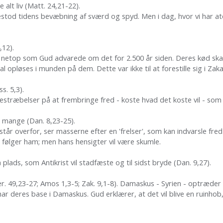
 alt liv (Matt. 24,21-22).
bestod tidens bevæbning af sværd og spyd. Men i dag, hvor vi har 
,12).
 netop som Gud advarede om det for 2.500 år siden. Deres kød skal
l opløses i munden på dem. Dette var ikke til at forestille sig i Zak
s. 5,3).
estræbelser på at frembringe fred - koste hvad det koste vil - som 
ge mange (Dan. 8,23-25).
r overfor, ser masserne efter en 'frelser', som kan indvarsle fred
de følger ham; men hans hensigter vil være skumle.
å plads, som Antikrist vil stadfæste og til sidst bryde (Dan. 9,27).
 Jer. 49,23-27; Amos 1,3-5; Zak. 9,1-8). Damaskus - Syrien - optræd
ar deres base i Damaskus. Gud erklærer, at det vil blive en ruinhob