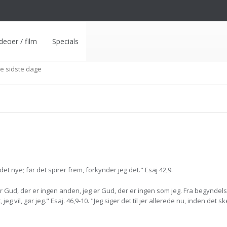
deoer / film
Specials
de sidste dage
 det nye; før det spirer frem, forkynder jeg det." Esaj 42,9.
er Gud, der er ingen anden, jeg er Gud, der er ingen som jeg. Fra begyndels
jeg vil, gør jeg." Esaj. 46,9-10. "Jeg siger det til jer allerede nu, inden det sker