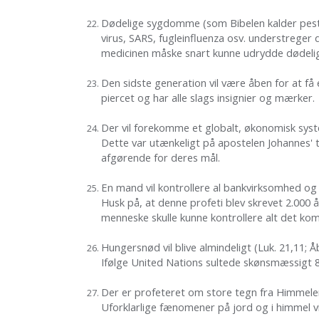
Dødelige sygdomme (som Bibelen kalder pest)
virus, SARS, fugleinfluenza osv. understreger 
medicinen måske snart kunne udrydde dødel
Den sidste generation vil være åben for at få
piercet og har alle slags insignier og mærker.
Der vil forekomme et globalt, økonomisk sys
Dette var utænkeligt på apostelen Johannes' t
afgørende for deres mål.
En mand vil kontrollere al bankvirksomhed og
Husk på, at denne profeti blev skrevet 2.000 
menneske skulle kunne kontrollere alt det ko
Hungersnød vil blive almindeligt (Luk. 21,11; Åb
Ifølge United Nations sultede skønsmæssigt 
Der er profeteret om store tegn fra Himmele
Uforklarlige fænomener på jord og i himmel vi