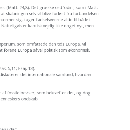
. (Matt. 24,8). Det græske ord 'odin', som i Matt.
 skabningen selv vil blive forløst fra forbandelsen
nærmer sig, tager fødselsveerne altid til både i
aturligvis er kaotisk vejrlig ikke noget nyt, men
Imperium, som omfattede den tids Europa, vil
at forene Europa såvel politisk som økonomisk.
ak. 5,11; Esaj. 13).
iskuterer det internationale samfund, hvordan
 af fossile beviser, som bekræfter det, og dog
r menneskers ondskab.
rden i dag.