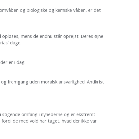
atomvåben og biologiske og kemiske våben, er det
 opløses, mens de endnu står oprejst. Deres øjne
arias' dage.
der er i dag.
 og fremgang uden moralsk ansvarlighed. Antikrist
er i stigende omfang i nyhederne og er ekstremt
, fordi de med vold har taget, hvad der ikke var