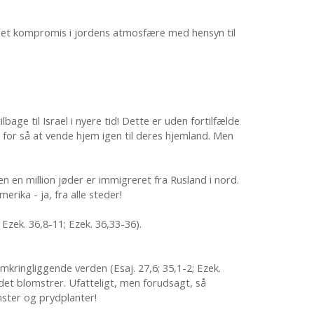
t et kompromis i jordens atmosfære med hensyn til
lbage til Israel i nyere tid! Dette er uden fortilfælde
n for så at vende hjem igen til deres hjemland. Men
n en million jøder er immigreret fra Rusland i nord.
rika - ja, fra alle steder!
; Ezek. 36,8-11; Ezek. 36,33-36).
kringliggende verden (Esaj. 27,6; 35,1-2; Ezek.
et blomstrer. Ufatteligt, men forudsagt, så
omster og prydplanter!