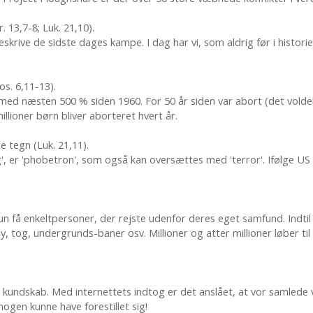
. 13,7-8; Luk. 21,10).
skrive de sidste dages kampe. I dag har vi, som aldrig før i histori
Mos. 6,11-13).
 med næsten 500 % siden 1960. For 50 år siden var abort (det voldeli
millioner børn bliver aborteret hvert år.
ge tegn (Luk. 21,11).
', er 'phobetron', som også kan oversættes med 'terror'. Ifølge US
kun få enkeltpersoner, der rejste udenfor deres eget samfund. Indti
fly, tog, undergrunds-baner osv. Millioner og atter millioner løber t
elig kundskab. Med internettets indtog er det anslået, at vor samled
 nogen kunne have forestillet sig!