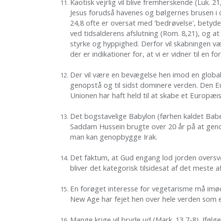
Kaotisk vejrlig vil blive fremherskende (Luk. 2
Jesus forudså havenes og bølgernes brusen i 
24,8 ofte er oversat med 'bedrøvelse', betyde
ved tidsalderens afslutning (Rom. 8,21), og at
styrke og hyppighed. Derfor vil skabningen væ
der er indikationer for, at vi er vidner til en
Der vil være en bevægelse hen imod en global 
genopstå og til sidst dominere verden. Den E
Unionen har haft held til at skabe et Europæ
Det bogstavelige Babylon (førhen kaldet Babel,
Saddam Hussein brugte over 20 år på at geno
man kan genopbygge Irak.
Det faktum, at Gud engang lod jorden oversvøm
bliver det kategorisk tilsidesat af det mest
En forøget interesse for vegetarisme må imød
New Age har fejet hen over hele verden som en
Mange krige vil bryde ud (Mark. 13,7-8). Iføl