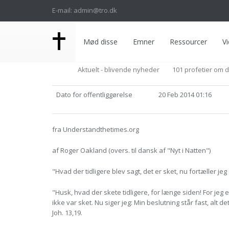
E-mail: admin@tro.dk
Mød disse
Emner
Ressourcer
Vi
Aktuelt - blivende nyheder
101 profetier om 
Dato for offentliggørelse
20 Feb 2014 01:16
fra Understandthetimes.org
af Roger Oakland (overs. til dansk af "Nyt i Natten")
"Hvad der tidligere blev sagt, det er sket, nu fortæller jeg
"Husk, hvad der skete tidligere, for længe siden! For jeg 
ikke var sket. Nu siger jeg: Min beslutning står fast, alt det, 
Joh. 13,19.