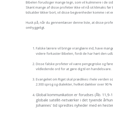
Bibelen forudsiger mange tegn, som vil kulminere i de sid
Skønt mange af disse profetier ikke vil nå sit klimaks fø
tidsalder tikker bort, vil disse begivenheder komme i et 
Husk på, når du gennemlæser denne liste, at disse profetie
omhyggeligt.
Falske lærere vil bringe vranglære ind, have mange 
videre forkaster Bibelen, fordi de har hørt den udla
Disse falske profeter vil være pengegriske og føre 
vildledende ord for at gøre dig til en handelsvare.
Evangeliet om Riget skal prædikes i hele verden som 
2.300 sprog og dialekter, hvilket dækker over 90 %
Global kommunikation er forudses (Åb. 11,9-11;
globale satellit-netværker i det tyvende århu
Johannes' tid spredtes nyheder med en heste