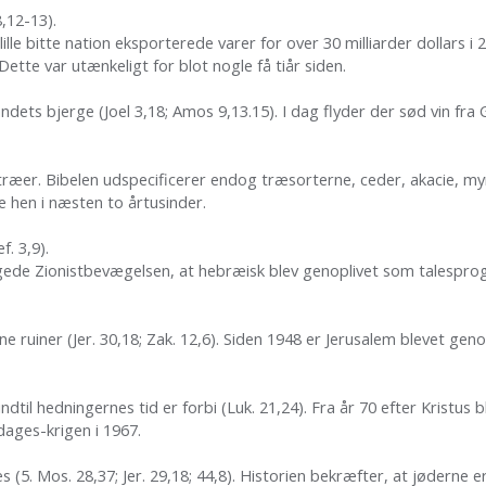
8,12-13).
ille bitte nation eksporterede varer for over 30 milliarder dollars 
ette var utænkeligt for blot nogle få tiår siden.
landets bjerge (Joel 3,18; Amos 9,13.15). I dag flyder der sød vin f
træer. Bibelen udspecificerer endog træsorterne, ceder, akacie, myrt
de hen i næsten to årtusinder.
ef. 3,9).
ede Zionistbevægelsen, at hebræisk blev genoplivet som talesprog. I
gne ruiner (Jer. 30,18; Zak. 12,6). Siden 1948 er Jerusalem blevet g
ndtil hedningernes tid er forbi (Luk. 21,24). Fra år 70 efter Kristus
sdages-krigen i 1967.
 Mos. 28,37; Jer. 29,18; 44,8). Historien bekræfter, at jøderne er b