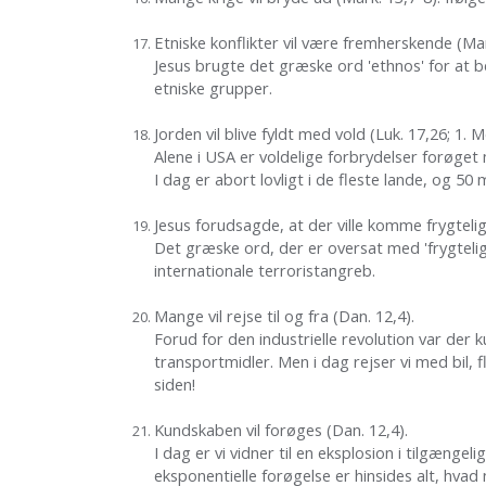
Etniske konflikter vil være fremherskende (Mar
Jesus brugte det græske ord 'ethnos' for at be
etniske grupper.
Jorden vil blive fyldt med vold (Luk. 17,26; 1. 
Alene i USA er voldelige forbrydelser forøget
I dag er abort lovligt i de fleste lande, og 50 
Jesus forudsagde, at der ville komme frygteli
Det græske ord, der er oversat med 'frygtelig
internationale terroristangreb.
Mange vil rejse til og fra (Dan. 12,4).
Forud for den industrielle revolution var der 
transportmidler. Men i dag rejser vi med bil, 
siden!
Kundskaben vil forøges (Dan. 12,4).
I dag er vi vidner til en eksplosion i tilgæng
eksponentielle forøgelse er hinsides alt, hvad