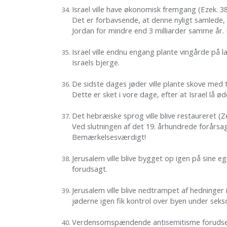
Israel ville have økonomisk fremgang (Ezek. 3
Det er forbavsende, at denne nyligt samlede, l
Jordan for mindre end 3 milliarder samme år. D
Israel ville endnu engang plante vingårde på 
Israels bjerge.
De sidste dages jøder ville plante skove med 
Dette er sket i vore dage, efter at Israel lå ø
Det hebræiske sprog ville blive restaureret (Z
Ved slutningen af det 19. århundrede forårsag
Bemærkelsesværdigt!
Jerusalem ville blive bygget op igen på sine e
forudsagt.
Jerusalem ville blive nedtrampet af hedninger i
jøderne igen fik kontrol over byen under sek
Verdensomspændende antisemitisme forudses (5.