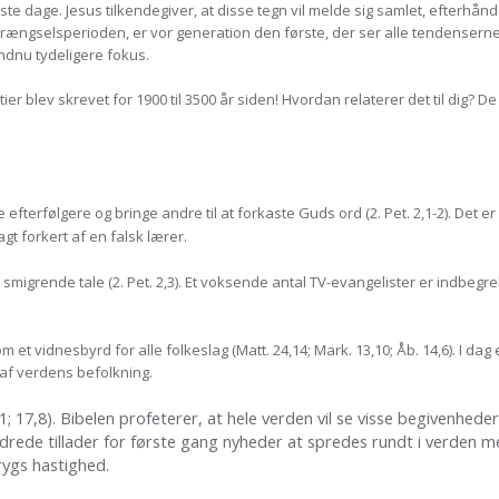
ste dage. Jesus tilkendegiver, at disse tegn vil melde sig samlet, efterhå
r trængselsperioden, er vor generation den første, der ser alle tendensern
endnu tydeligere fokus.
r blev skrevet for 1900 til 3500 år siden! Hvordan relaterer det til dig? De
efterfølgere og bringe andre til at forkaste Guds ord (2. Pet. 2,1-2). Det 
gt forkert af en falsk lærer.
smigrende tale (2. Pet. 2,3). Et voksende antal TV-evangelister er indbegreb
et vidnesbyrd for alle folkeslag (Matt. 24,14; Mark. 13,10; Åb. 14,6). I dag e
 af verdens befolkning.
 17,8). Bibelen profeterer, at hele verden vil se visse begivenhede
ndrede tillader for første gang nyheder at spredes rundt i verden m
rygs hastighed.