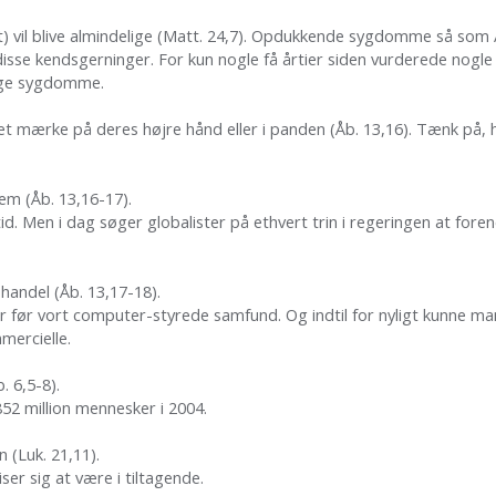
 vil blive almindelige (Matt. 24,7). Opdukkende sygdomme så som A
disse kendsgerninger. For kun nogle få årtier siden vurderede nogle 
ige sygdomme.
 et mærke på deres højre hånd eller i panden (Åb. 13,16). Tænk på
tem (Åb. 13,16-17).
id. Men i dag søger globalister på ethvert trin i regeringen at for
 handel (Åb. 13,17-18).
år før vort computer-styrede samfund. Og indtil for nyligt kunne ma
mmercielle.
. 6,5-8).
852 million mennesker i 2004.
n (Luk. 21,11).
ser sig at være i tiltagende.