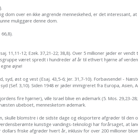
).
lig dom over en ikke angrende menneskehed, er det interessant, a
e kunne muliggøre denne dom.
. 66,8).
saj. 11,11-12; Ezek. 37,21-22; 38,8). Over 5 millioner jøder er vendt ti
gsgruppe været spredt i hundreder af år til ethvert hjørne af verde
 egne øjne!
 syd, øst og vest (Esaj. 43,5-6; Jer. 31,7-10). Forbavsende! - Næste
yd (Sef. 3,10). Siden 1948 er jøder immigreret fra Europa, Asien, Ame
ordens fire hjørner), ville Israel blive en ødemark (5. Mos. 29,23-28
l en næsten ubeboet, mennesketom ødemark.
skulle blomstre i de sidste dage og eksportere afgrøder til den om
rdensberømte kunstige vandings-teknologi har forårsaget, at land
 dollars friske afgrøder hvert år, inklusiv for over 200 millioner bl