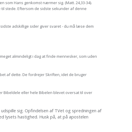
nden som Hans genkomst nærmer sig. (Matt. 24,33-34).
e til stede. Eftersom de sidste sekunder af denne
 sidste adskillige sider giver svaret - du må læse dem
er meget almindeligt i dag at finde mennesker, som uden
et af dette. De fordrejer Skriften, idet de bruger
r Bibeldele eller hele Bibelen blevet oversat til over
r udspille sig. Opfindelsen af TVet og spredningen af
ed lysets hastighed. Husk på, at på apostelen