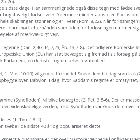
1,25-26).
de sidste dage. Han sammenlignede også disse tegn med fødselsveer
r bogstaveligt fødselsveer. Ydermere minder apostelen Paulus om, at
 hele skabningen stønner og er i veer (Rom. 8,22). Når forløsningen 
re i barnsnød, efterhånden som tiden for forløsningen nærmer sig. N
 forøgelse af mærkværdigt vejr.
regering (Dan. 2,40-44; 7,23; Åb. 13,7-8). Det tidligere Romerske 
uropæiske Union (EU) har støt bevæget sig fremad i sit forsøg på 
isk Parlament, en domstol, og en fælles møntenhed.
 1. Mos. 10,10) vil genopstå i landet Sinear, kendt i dag som Irak (Z
pbygge byen Babylon. I dag, hvor Saddam's regime er omstyrtet, d
me (Syndfloden), vil blive benægtet (2. Pet. 3,5-6). Der er masser
e af den videnskabelige verden, fordi Syndfloden var Guds dom ove
eses (1. Tim. 4,3-4).
 svøbe i de sidste 40 år og populariseret dette.
ge Project Ploughshare er der over 50 store væbnede konflikter i ve