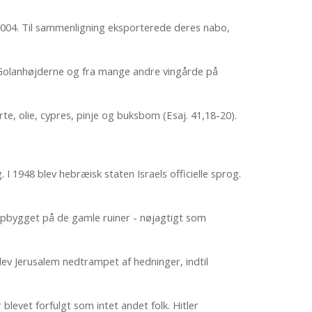
i 2004. Til sammenligning eksporterede deres nabo,
ra Golanhøjderne og fra mange andre vingårde på
e, olie, cypres, pinje og buksbom (Esaj. 41,18-20).
 1948 blev hebræisk staten Israels officielle sprog.
enopbygget på de gamle ruiner - nøjagtigt som
 blev Jerusalem nedtrampet af hedninger, indtil
levet forfulgt som intet andet folk. Hitler