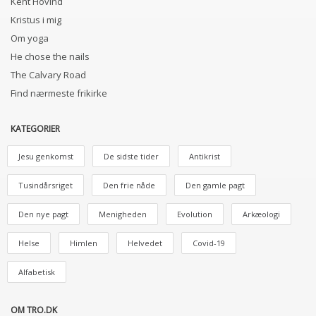
Kent Hovind
Kristus i mig
Om yoga
He chose the nails
The Calvary Road
Find nærmeste frikirke
KATEGORIER
Jesu genkomst
De sidste tider
Antikrist
Tusindårsriget
Den frie nåde
Den gamle pagt
Den nye pagt
Menigheden
Evolution
Arkæologi
Helse
Himlen
Helvedet
Covid-19
Alfabetisk
OM TRO.DK