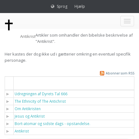
Sprog
Hjælp
Toggl
Artikler som omhandler den bibelske beskrivelse af
Antikrist
naviga
"Antikrist".
Her kastes der dog ikke ud i gætterier omkring en eventuel specifik
personage.
Abonner som RSS
Titel
Udregningen af Dyrets Tal 666
The Ethnicity of The Antichrist
Om Antikristen
Jesus og Antikrist
Bort-atomar og sidste dags - opstandelse.
Antikrist