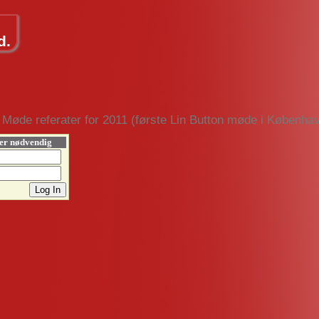
d.
Møde referater for 2011 (første Lin Button møde i Københa
 er nødvendig