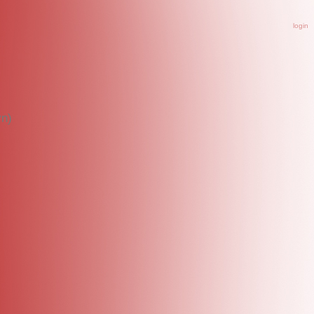
login
vn)