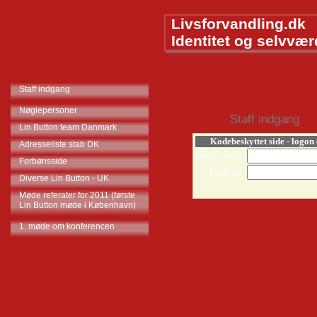
Livsforvandling.dk
Identitet og selvvær
Staff indgang
Nøglepersoner
Staff indgang
Lin Button team Danmark
Kodebeskyttet side - logon
Adresseliste stab DK
Bruger navn:
Forbønsside
Kodeord:
Diverse Lin Button - UK
Møde referater for 2011 (første
Lin Button møde i København)
1. møde om konferencen