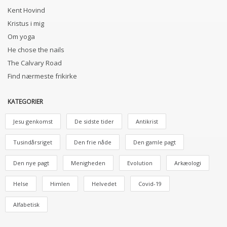
Kent Hovind
Kristus i mig
Om yoga
He chose the nails
The Calvary Road
Find nærmeste frikirke
KATEGORIER
Jesu genkomst
De sidste tider
Antikrist
Tusindårsriget
Den frie nåde
Den gamle pagt
Den nye pagt
Menigheden
Evolution
Arkæologi
Helse
Himlen
Helvedet
Covid-19
Alfabetisk