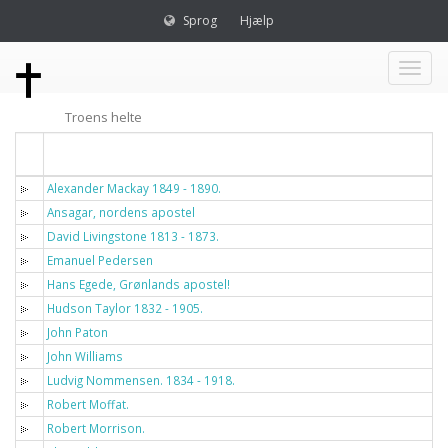
Sprog
Hjælp
Toggl
Troens helte
naviga
Titel
Alexander Mackay 1849 - 1890.
Ansagar, nordens apostel
David Livingstone 1813 - 1873.
Emanuel Pedersen
Hans Egede, Grønlands apostel!
Hudson Taylor 1832 - 1905.
John Paton
John Williams
Ludvig Nommensen. 1834 - 1918.
Robert Moffat.
Robert Morrison.