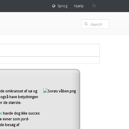
Sprog
Hjælp
åde omkranset af sø og
 også have betydningen
er de største.
ne
havde dog ikke succes
e evner som jord-
ede besøg af