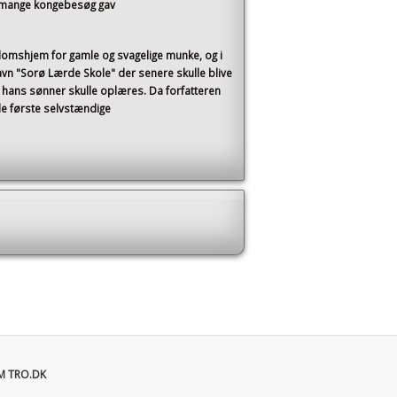
e mange kongebesøg gav
domshjem for gamle og svagelige munke, og i
vn "Sorø Lærde Skole" der senere skulle blive
 hans sønner skulle oplæres. Da forfatteren
e første selvstændige
M TRO.DK