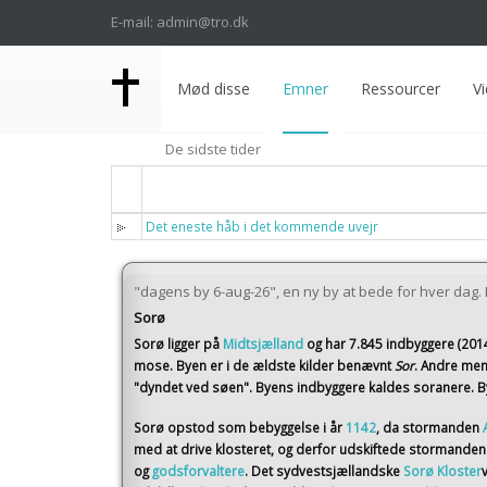
E-mail: admin@tro.dk
Mød disse
Emner
Ressourcer
Vi
De sidste tider
Titel
Det eneste håb i det kommende uvejr
"dagens by 6-aug-26", en ny by at bede for hver dag. I 
Sorø
Sorø
ligger på
Midtsjælland
og har 7.845 indbyggere (201
mose. Byen er i de ældste kilder benævnt
Sor
. Andre men
"dyndet ved søen". Byens indbyggere kaldes soranere. By
Sorø opstod som bebyggelse i år
1142
, da stormanden
med at drive klosteret, og derfor udskiftede stormande
og
godsforvaltere
. Det sydvestsjællandske
Sorø Kloster