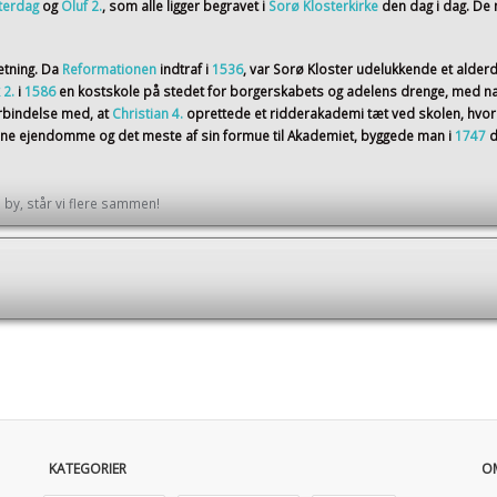
terdag
og
Oluf 2.
, som alle ligger begravet i
Sorø Klosterkirke
den dag i dag. D
etning. Da
Reformationen
indtraf i
1536
, var Sorø Kloster udelukkende et alder
 2.
i
1586
en kostskole på stedet for borgerskabets og adelens drenge, med na
orbindelse med, at
Christian 4.
oprettede et ridderakademi tæt ved skolen, hvor
sine ejendomme og det meste af sin formue til Akademiet, byggede man i
1747
d
by, står vi flere sammen!
KATEGORIER
O