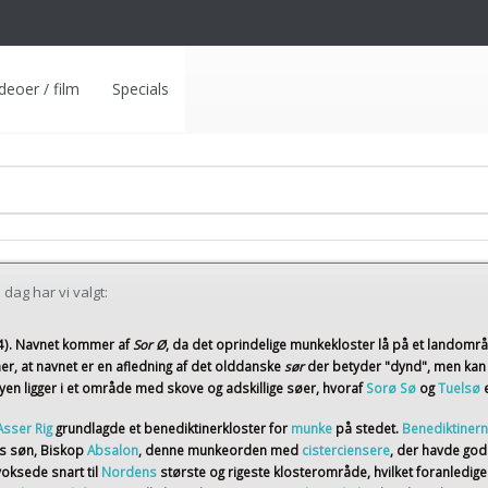
deoer / film
Specials
dag har vi valgt:
4)
. Navnet kommer af
Sor Ø
, da det oprindelige munkekloster lå på et landomr
er, at navnet er en afledning af det olddanske
sør
der betyder "dynd", men kan
en ligger i et område med skove og adskillige søer, hvoraf
Sorø Sø
og
Tuelsø
Asser Rig
grundlagde et benediktinerkloster for
munke
på stedet.
Benediktiner
ns søn, Biskop
Absalon
, denne munkeorden med
cisterciensere
, der havde god
voksede snart til
Nordens
største og rigeste klosterområde, hvilket foranledig