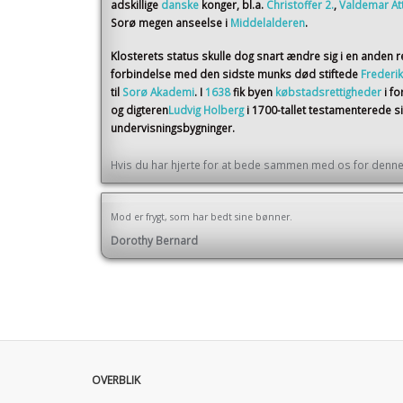
adskillige
danske
konger, bl.a.
Christoffer 2.
,
Valdemar At
Sorø megen anseelse i
Middelalderen
.
Klosterets status skulle dog snart ændre sig i en anden r
forbindelse med den sidste munks død stiftede
Frederik
til
Sorø Akademi
. I
1638
fik byen
købstadsrettigheder
i f
og digteren
Ludvig Holberg
i 1700-tallet testamenterede 
undervisningsbygninger.
Hvis du har hjerte for at bede sammen med os for denne 
Mod er frygt, som har bedt sine bønner.
Dorothy Bernard
OVERBLIK