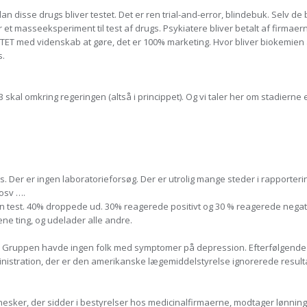
isse drugs bliver testet. Det er ren trial-and-error, blindebuk. Selv de b
et masseeksperiment til test af drugs. Psykiatere bliver betalt af firmaern
NTET med videnskab at gøre, det er 100% marketing. Hvor bliver biokemien
s.
3 skal omkring regeringen (altså i princippet). Og vi taler her om stadierne 
rugs. Der er ingen laboratorieforsøg. Der er utrolig mange steder i rapport
osv ….
l en test. 40% droppede ud. 30% reagerede positivt og 30 % reagerede negat
ne ting, og udelader alle andre.
a. Gruppen havde ingen folk med symptomer på depression. Efterfølgende 
ministration, der er den amerikanske lægemiddelstyrelse ignorerede resultat
esker, der sidder i bestyrelser hos medicinalfirmaerne, modtager lønninger