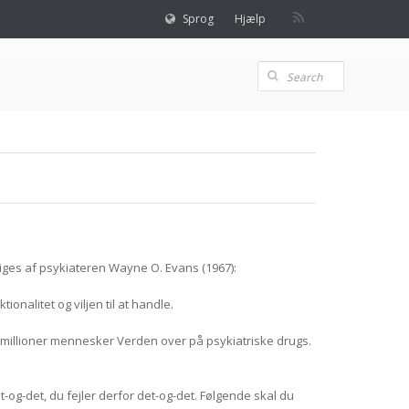
Sprog
Hjælp
siges af psykiateren Wayne O. Evans (1967):
nalitet og viljen til at handle.
0 millioner mennesker Verden over på psykiatriske drugs.
t-og-det, du fejler derfor det-og-det. Følgende skal du