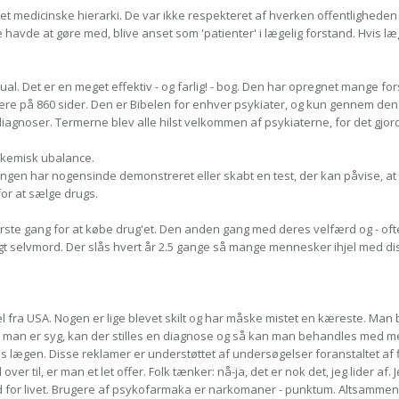
det medicinske hierarki. De var ikke respekteret af hverken offentlighede
havde at gøre med, blive anset som 'patienter' i lægelig forstand. Hvis
al. Det er en meget effektiv - og farlig! - bog. Den har opregnet mange f
være på 860 sider. Den er Bibelen for enhver psykiater, og kun gennem de
diagnoser. Termerne blev alle hilst velkommen af psykiaterne, for det gjorde
 kemisk ubalance.
Ingen har nogensinde demonstreret eller skabt en test, der kan påvise, a
or at sælge drugs.
rste gang for at købe drug'et. Den anden gang med deres velfærd og - ofte
t selvmord. Der slås hvert år 2.5 gange så mange mennesker ihjel med di
a USA. Nogen er lige blevet skilt og har måske mistet en kæreste. Man bliv
Når man er syg, kan der stilles en diagnose og så kan man behandles med me
hos lægen. Disse reklamer er understøttet af undersøgelser foranstaltet a
 over til, er man et let offer. Folk tænker: nå-ja, det er nok det, jeg lider af
d for livet. Brugere af psykofarmaka er narkomaner - punktum. Altsammen 