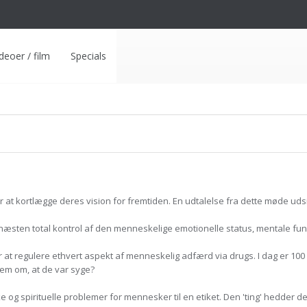
deoer / film
Specials
or at kortlægge deres vision for fremtiden. En udtalelse fra dette møde ud
sten total kontrol af den menneskelige emotionelle status, mentale funktio
or at regulere ethvert aspekt af menneskelig adfærd via drugs. I dag er 10
em om, at de var syge?
ke og spirituelle problemer for mennesker til en etiket. Den 'ting' hedder de