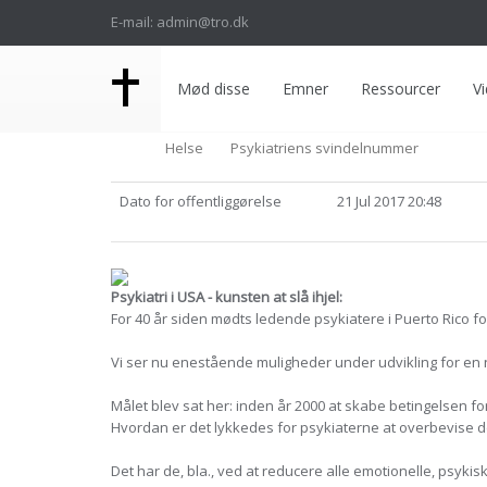
E-mail: admin@tro.dk
Mød disse
Emner
Ressourcer
Vi
Helse
Psykiatriens svindelnummer
Dato for offentliggørelse
21 Jul 2017 20:48
Psykiatri i USA - kunsten at slå ihjel:
For 40 år siden mødts ledende psykiatere i Puerto Rico f
Vi ser nu enestående muligheder under udvikling for en næ
Målet blev sat her: inden år 2000 at skabe betingelsen f
Hvordan er det lykkedes for psykiaterne at overbevise d
Det har de, bla., ved at reducere alle emotionelle, psykis