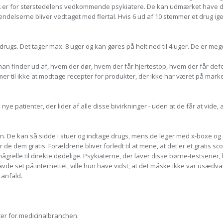
A er for størstedelens vedkommende psykiatere. De kan udmærket have dob
endelserne bliver vedtaget med flertal. Hvis 6 ud af 10 stemmer et drug ig
drugs. Det tager max. 8 uger og kan gøres på helt ned til 4 uger. De er meg
, man finder ud af, hvem der dør, hvem der får hjertestop, hvem der får de
til ikke at modtage recepter for produkter, der ikke har været på markede
nye patienter, der lider af alle disse bivirkninger - uden at de får at vide,
n. De kan så sidde i stuer og indtage drugs, mens de leger med x-boxe og 
r de dem gratis. Forældrene bliver forledt til at mene, at det er et gratis
grelle til direkte dødelige. Psykiaterne, der laver disse børne-testserier, 
de set på internettet, ville hun have vidst, at det måske ikke var usædvanlig
 anfald.
ter for medicinalbranchen.