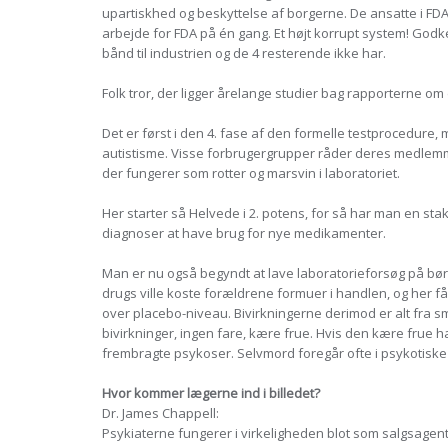
upartiskhed og beskyttelse af borgerne. De ansatte i FD
arbejde for FDA på én gang. Et højt korrupt system! Godk
bånd til industrien og de 4 resterende ikke har.
Folk tror, der ligger årelange studier bag rapporterne om 
Det er først i den 4. fase af den formelle testprocedure
autistisme. Visse forbrugergrupper råder deres medlemmer 
der fungerer som rotter og marsvin i laboratoriet.
Her starter så Helvede i 2. potens, for så har man en stak 
diagnoser at have brug for nye medikamenter.
Man er nu også begyndt at lave laboratorieforsøg på bør
drugs ville koste forældrene formuer i handlen, og her få
over placebo-niveau. Bivirkningerne derimod er alt fra små
bivirkninger, ingen fare, kære frue. Hvis den kære frue hav
frembragte psykoser. Selvmord foregår ofte i psykotiske
Hvor kommer lægerne ind i billedet?
Dr. James Chappell:
Psykiaterne fungerer i virkeligheden blot som salgsagen