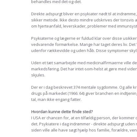
behandles med det-og-det.
Direkte adspurgt bliver en psykiater nødt til at indrømm
sikker metode. Ikke desto mindre udskrives der tonsvis 
om hjerteanfald, leverskader, problemer med immunsys
Psykiaterne og lægerne er fuldud klar over disse usikkerh
vedvarende formørkelse. Mange har taget deres liv. Det 
udenfor rækkevidde og uden håb. Disse symptomer skyld
Uden et tæt samarbejde med medicinalfirmaerne ville det
markedsføring. Det har intet-som-helst at gøre med videns
skjules.
Der er i dag beskrevet 374 mentale sygdomme. Og alle kræ
drugs på markedet (1966: 64) giver branchen en indtjening, 
tal, man ikke engang fatter.
Hvordan kunne dette finde sted?
I USA er chancen for, at en tilfældig person, der kommer
det. Psykiatere i dag indrømmer - direkte adspurgt uden 
siden ville alle have søgt hjælp hos familie, forældre, ve