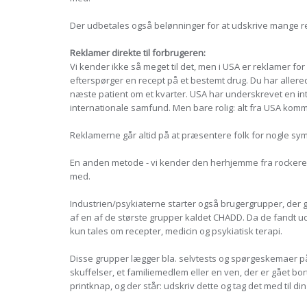
Der udbetales også belønninger for at udskrive mange r
Reklamer direkte til forbrugeren:
Vi kender ikke så meget til det, men i USA er reklamer for
efterspørger en recept på et bestemt drug. Du har allerede
næste patient om et kvarter. USA har underskrevet en int
internationale samfund. Men bare rolig: alt fra USA komm
Reklamerne går altid på at præsentere folk for nogle sym
En anden metode - vi kender den herhjemme fra rockere 
med.
Industrien/psykiaterne starter også brugergrupper, der gå
af en af de største grupper kaldet CHADD. Da de fandt ud 
kun tales om recepter, medicin og psykiatisk terapi.
Disse grupper lægger bla. selvtests og spørgeskemaer på 
skuffelser, et familiemedlem eller en ven, der er gået bo
printknap, og der står: udskriv dette og tag det med til di