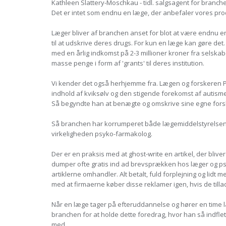
Kathleen Slattery-Moschkau - tidl. salgsagent for branch
Det er intet som endnu en læge, der anbefaler vores pro
Læger bliver af branchen anset for blot at være endnu en
til at udskrive deres drugs. For kun en læge kan gøre det
med en årlig indkomst på 2-3 millioner kroner fra selska
masse penge i form af 'grants' til deres institution.
Vi kender det også herhjemme fra. Lægen og forskeren P
indhold af kviksølv og den stigende forekomst af autisme.
Så begyndte han at benægte og omskrive sine egne forsk
Så branchen har korrumperet både lægemiddelstyrelsen og
virkeligheden psyko-farmakolog.
Der er en praksis med at ghost-write en artikel, der bliver 
dumper ofte gratis ind ad brevsprækken hos læger og ps
artiklerne omhandler. Alt betalt, fuld forplejning og lidt 
med at firmaerne køber disse reklamer igen, hvis de tillade
Når en læge tager på efteruddannelse og hører en time la
branchen for at holde dette foredrag, hvor han så indfle
med.