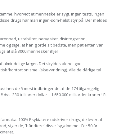
temme, hvorvidt et menneske er sygt. Ingen tests, ingen
 disse drugs har man ingen-som-helst styr på. Der meldes
enhed, ustabilitet, nervøsitet, disintegration,
e og sige, at han gjorde sit bedste, men patienten var
s at slå 3000 mennesker ihjel.
f almindelige læger. Det skyldes alene: god
sk 'kontortionisme' (skævvridning). Alle de dårlige tal
ast her: de 5 mest indbringende af de 174 tilgængelig
s. 330 trillioner dollar = 1.650.000 milliarder kroner ! Et
kofarmaka: 100% Psykiatere udskriver drugs, de lever af
od, siger de, 'håndtere' disse 'sygdomme'. For 50 år
cineret.