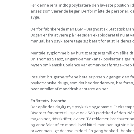
Før denne æra, indtog psykiatere den laveste position i 
anses som værende læger. Derfor måtte de personer, de 
syge.
Derfor fabrikerede man DSM - Diagnostisk Statistisk Manu
Bogen er fra at være på 144 siden eksploderet til nu at 
manual, kan psykiatere tage sig betalt for at stille deres 
Mentale sygdomme blev hurtigt et spørgsmål om såkaldt
Dr. Thomas Szasz, ungarsk-amerikansk psykiater siger: '
Myten om kemisk ubalance var et markedsførings-kneb f
Resultat: brugerne/ofrene betaler prisen 2 gange: den fø
psykotropiske drugs, som det hedder derovre, har forsøg
hvor antallet af manddrab er større en her.
En 'kreativ' branche
Der opfindes daglig nye psykiske sygdomme. Et eksempel fr
Disorder forkortet til - sjovt nok SAD (sad=ked af det). 
magasiner, tidsskrifter, aviser, TV-reklamer, brochurer 
og anbefalet af en mand i hvid kittel, man har lagt sin tillid
prøver man lige det nye middel. En gang hooked - hooke