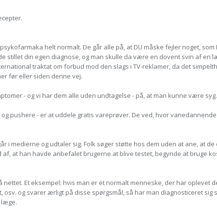
ecepter.
 psykofarmaka helt normalt. De går alle på, at DU måske fejler noget, som DU
 stillet din egen diagnose, og man skulle da være en dovent svin af en læge
ernational traktat om forbud mod den slags i TV-reklamer, da det simpelthe
er før eller siden denne vej.
ptomer - og vi har dem alle uden undtagelse - på, at man kunne være syg.
og pushere - er at uddele gratis vareprøver. De ved, hvor vanedannende
r i medierne og udtaler sig. Folk søger støtte hos dem uden at ane, at de 
af, at han havde anbefalet brugerne at blive testet, begynde at bruge kos
nettet. Et eksempel: hvis man er et normalt menneske, der har oplevet de 
rt, osv. og svarer ærligt på disse spørgsmål, så har man diagnosticeret si
n læge.