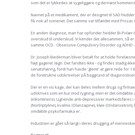
som det er lykkedes at sygeliggøre og dernæst kommerci
Navnet på et medikament, der er designet til SAD hedder 
fik nok af svineriet. Det samme var tilfældet med Prozac o
En anden diagnose, man har opfunder hedder Bi-Polær-Uorde
overskud til underskud. Vi kender det allesammen, så er vi
samme OCD - Obsessive Compulsory Disorder og ADHD - A
Dr. Joseph Biederman bliver betalt for at holde forelæsn
højt gageret: løgn. Det fandtes ikke - og findes stadig ik
senatshøring, fordi han havde 'glemt' at gøre rede for 1
de foretrukne udskrivelser på baggrund af diagsnosticer
Der er en vis kage, der kan deles mellem drugs og firma
udskrives som en kur mod rygning, men er det omdøbte an
(inkontinens). Lignende anti-depressiver markedsføres i d
(Nortriptyline), kvalme (Olanzapine), kløe (Ondansetron), 
omdøbte psykofarmaka er.
Industrien er gået så langt i deres drugging af mennesk