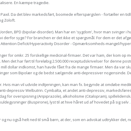
alisere. En kæmpe tragedie.
Paxil. Da det blev markedsført, boomede efterspørgslen - fortæller en tid
g Zoloft.
n, BPD (bipolar-disorder). Man har en 'sygdom', hvor man svinger i humør f
 derfor syge? For branchen er det ikke et spørgsmål. For dem er det afgørend
ttention Deficit/Hyperactivity Disorder - Opmærksomheds-mangel/hypera
inger for omkr. 25 forskellige medicinal-firmaer. Det var ham, der kom op 
ke. Men det har ført til foreløbig 2.500.000 receptudskrivelser for denne p
.6 mill dollar indkomst, han havde fået fra de mange firmaer. Men da var s
inger som Bipolær og de bedst sælgende anti-depressiver nogensinde. De s
er. Hvis man vil udvide indtjeningen, kan man fx. begynde at omdøbe med
ti-depressiv Welbutrin. Cymbalta, et andet anti-depressiv, markedsføres
ag for overspisning (Aripiprazole), alkoholisme (Citalopram), spillelidens
kuldegysninger (Buspirone), lyst til at hive håret ud af hovedet på sig selv
er og nu også helt ned til små børn, at der, som en advokat udtrykker det