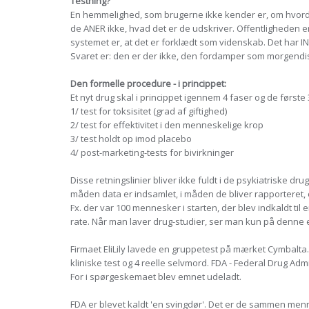
Testning?
En hemmelighed, som brugerne ikke kender er, om hvordan d
de ANER ikke, hvad det er de udskriver. Offentligheden er 
systemet er, at det er forklædt som videnskab. Det har I
Svaret er: den er der ikke, den fordamper som morgendi
Den formelle procedure - i princippet:
Et nyt drug skal i princippet igennem 4 faser og de første 
1/ test for toksisitet (grad af giftighed)
2/ test for effektivitet i den menneskelige krop
3/ test holdt op imod placebo
4/ post-marketing-tests for bivirkninger
Disse retningslinier bliver ikke fuldt i de psykiatriske d
måden data er indsamlet, i måden de bliver rapporteret, 
Fx. der var 100 mennesker i starten, der blev indkaldt ti
rate. Når man laver drug-studier, ser man kun på denne e
Firmaet EliLily lavede en gruppetest på mærket Cymbalt
kliniske test og 4 reelle selvmord. FDA - Federal Drug Ad
For i spørgeskemaet blev emnet udeladt.
FDA er blevet kaldt 'en svingdør'. Det er de sammen menn