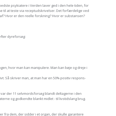
edste psykiatere i Verden laver ged i den hele tiden, for
e til at teste via receptudskrivelser. Det forfærdelige ved
 af? Hvor er den reelle forskning? Hvor er substansen?
efter dyreforsøg:
eringen, hvor man kan manipulere. Man kan bøje og dreje i
ivt. Så skriver man, at man har en 50% positiv respons-
var der 11 selvmordsforsøg blandt deltagerne i den
erne og godkendte blankt midlet - til livstidslang brug.
 fra dem, der sidder i et organ, der skulle garantere