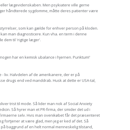
n eller lægevidenskaben. Men psykiatere ville gerne
 læger håndterede sygdomme, måtte deres patienter være
orstyrrelser, som kan gælde for enhver person på kloden.
n kan man diagnosticere. Kun vha. en term i denne
 dem til 'rigtige læger'.
t nogen har en kemisk ubalance i hjernen. Punktum!'
 - liv. Halvdelen af de amerikanere, der er på
sse drugs end ved manddrab. Husk at dette er USA-tal,
er trist til mode. Så lider man nok af Social Anxiety
dicin. Så hyrer man et PR-firma, der smider det ud i
f firmaerne selv. Hvis man ovenikøbet får det præsenteret
. Jeg fortjener at være glad, men jeg er ked af det. Så
på baggrund af en helt normal menneskelig tilstand,