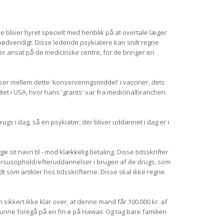
 bliver hyret specielt med henblik på at overtale læger
 nødvendigt. Disse ledende psykiatere kan snilt regne
er ansat på de medicinske centre, for de bringer en
r mellem dette 'konserveringsmiddel' i vacciner, dets
tet i USA, hvor hans 'grants' var fra medicinalbranchen.
 i dag, så en psykiater, der bliver uddannet i dag er i
ge sit navn til - mod klækkelig betaling. Disse tidsskrifter
ursusophold/efteruddannelser i brugen af de drugs, som
dt som artikler hos tidsskrifterne. Disse skal ikke regne
ikkert ikke klar over, at denne mand får 100.000 kr. af
unne foregå på en fin ø på Hawaii. Og tag bare familien