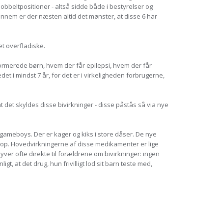
beltpositioner - altså sidde både i bestyrelser og
ennem er der næsten altid det mønster, at disse 6 har
et overfladiske.
formerede børn, hvem der får epilepsi, hvem der får
t i mindst 7 år, for det er i virkeligheden forbrugerne,
 at det skyldes disse bivirkninger - disse påstås så via nye
gameboys. Der er kager og kiks i store dåser. De nye
 scoop. Hovedvirkningerne af disse medikamenter er lige
lyver ofte direkte til forældrene om bivirkninger: ingen
t, at det drug, hun frivilligt lod sit barn teste med,