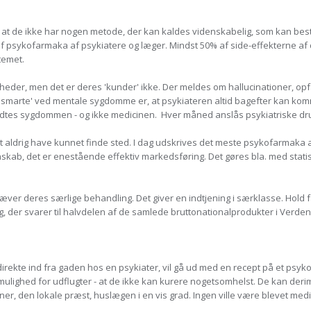
e, at de ikke har nogen metode, der kan kaldes videnskabelig, som kan bes
af psykofarmaka af psykiatere og læger. Mindst 50% af side-effekterne af
temet.
eder, men det er deres 'kunder' ikke. Der meldes om hallucinationer, opfar
'smarte' ved mentale sygdomme er, at psykiateren altid bagefter kan komm
tes sygdommen - og ikke medicinen. Hver måned anslås psykiatriske drug
 aldrig have kunnet finde sted. I dag udskrives det meste psykofarmaka a
kab, det er enestående effektiv markedsføring. Det gøres bla. med statisti
ver deres særlige behandling. Det giver en indtjening i særklasse. Hold f
der svarer til halvdelen af de samlede bruttonationalprodukter i Verden !! dv
 direkte ind fra gaden hos en psykiater, vil gå ud med en recept på et psy
mulighed for udflugter - at de ikke kan kurere nogetsomhelst. De kan derim
nner, den lokale præst, huslægen i en vis grad. Ingen ville være blevet medi