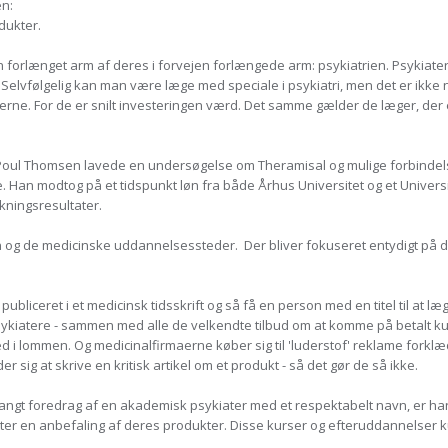
en:
dukter.
 forlænget arm af deres i forvejen forlængede arm: psykiatrien. Psykiatere
. Selvfølgelig kan man være læge med speciale i psykiatri, men det er ikke
berne. For de er snilt investeringen værd. Det samme gælder de læger, der 
oul Thomsen lavede en undersøgelse om Theramisal og mulige forbindelse
 Han modtog på et tidspunkt løn fra både Århus Universitet og et Universi
ningsresultater.
 de medicinske uddannelsessteder. Der bliver fokuseret entydigt på drugs
publiceret i et medicinsk tidsskrift og så få en person med en titel til at læg
ykiatere - sammen med alle de velkendte tilbud om at komme på betalt k
med i lommen. Og medicinalfirmaerne køber sig til 'luderstof' reklame forklæ
r sig at skrive en kritisk artikel om et produkt - så det gør de så ikke.
ngt foredrag af en akademisk psykiater med et respektabelt navn, er han s
tter en anbefaling af deres produkter. Disse kurser og efteruddannelser k