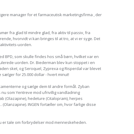
ligere manager for et farmaceutisk marketingsfirma , der
ra glad til mindre glad, fra aktiv til passiv, fra
e, hvorvidt vi kan bringes til at tro, at vi er syge. Det
ktivitets-uorden.
med BPD, som skulle findes hos små børn, hvilket var en
ostulerede uorden. Dr. Biederman blev kun stoppet i en
kaden sket, og Seroquel, Zyprexa og Risperdal var blevet
ælger for 25.000 dollar - hvert minut!
ikamenterne og sælge dem til andre formål. Zyban
 nu som Yentreve mod ufrivillig vandladning
kab (Olazapine), hedeture (Citalopram), herpes
 … (Olanzapine). INGEN fortæller om, hvor farlige disse
, nu er tale om forbrydelser mod menneskeheden.