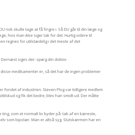
 nok skulle tage at få fingre i. Så DU går til din læge og
, hvis man ikke siger tak for det. Hurtig videre til
n regnes for utilstædelig i det meste af det
 Dernæst siges der: spørg din doktor.
 disse medikamenter er, så det har de ingen problemer
er fondet af industrien. Steven Plog var tidligere medlem
ttilskud og fik det bedre, blev han smidt ud. Der måtte
ting, som et normalt liv byder på: tab af en kæreste,
g selv som bipolær. Man er altså syg. Slutskærmen har en