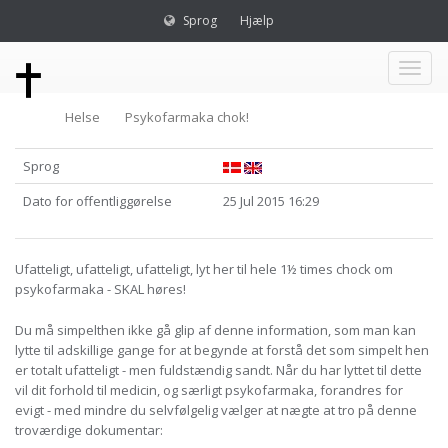
Sprog
Hjælp
Toggl
Helse
Psykofarmaka chok!
naviga
Sprog
Dato for offentliggørelse
25 Jul 2015 16:29
Ufatteligt, ufatteligt, ufatteligt, lyt her til hele 1½ times chock om
psykofarmaka - SKAL høres!
Du må simpelthen ikke gå glip af denne information, som man kan
lytte til adskillige gange for at begynde at forstå det som simpelt hen
er totalt ufatteligt - men fuldstændig sandt. Når du har lyttet til dette
vil dit forhold til medicin, og særligt psykofarmaka, forandres for
evigt - med mindre du selvfølgelig vælger at nægte at tro på denne
troværdige dokumentar: