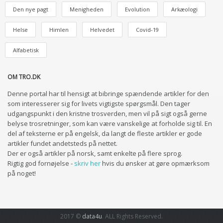
Den nye pagt
Menigheden
Evolution
Arkæologi
Helse
Himlen
Helvedet
Covid-19
Alfabetisk
OM TRO.DK
Denne portal har til hensigt at bibringe spændende artikler for den
som interesserer sig for livets vigtigste spørgsmål. Den tager
udgangspunkt i den kristne trosverden, men vil på sigt også gerne
belyse trosretninger, som kan være vanskelige at forholde sig til. En
del af teksterne er på engelsk, da langt de fleste artikler er gode
artikler fundet andetsteds på nettet.
Der er også artikler på norsk, samt enkelte på flere sprog.
Rigtig god fornøjelse -
skriv her
hvis du ønsker at gøre opmærksom
på noget!
2017 ©
data4u
. ALL Rights Reserved.