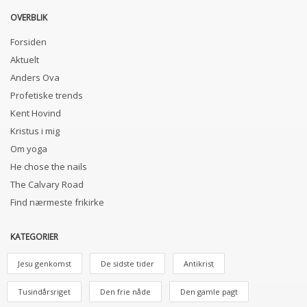
OVERBLIK
Forsiden
Aktuelt
Anders Ova
Profetiske trends
Kent Hovind
Kristus i mig
Om yoga
He chose the nails
The Calvary Road
Find nærmeste frikirke
KATEGORIER
Jesu genkomst
De sidste tider
Antikrist
Tusindårsriget
Den frie nåde
Den gamle pagt