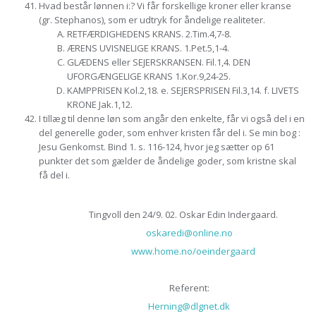
Hvad består lønnen i:? Vi får forskellige kroner eller kranse
(gr. Stephanos), som er udtryk for åndelige realiteter.
RETFÆRDIGHEDENS KRANS. 2.Tim.4,7-8.
ÆRENS UVISNELIGE KRANS. 1.Pet.5,1-4.
GLÆDENS eller SEJERSKRANSEN. Fil.1,4. DEN
UFORGÆNGELIGE KRANS 1.Kor.9,24-25.
KAMPPRISEN Kol.2,18. e. SEJERSPRISEN Fil.3,14. f. LIVETS
KRONE Jak.1,12.
I tillæg til denne løn som angår den enkelte, får vi også del i en
del generelle goder, som enhver kristen får del i. Se min bog :
Jesu Genkomst. Bind 1. s. 116-124, hvor jeg sætter op 61
punkter det som gælder de åndelige goder, som kristne skal
få del i.
Tingvoll den 24/9. 02. Oskar Edin Indergaard.
oskaredi@online.no
www.home.no/oeindergaard
Referent:
Herning@dlgnet.dk