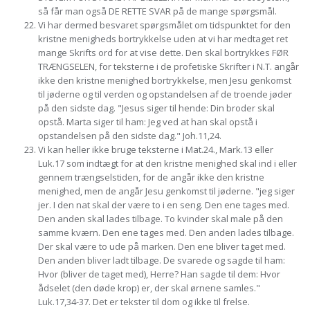
så får man også DE RETTE SVAR på de mange spørgsmål.
Vi har dermed besvaret spørgsmålet om tidspunktet for den
kristne menigheds bortrykkelse uden at vi har medtaget ret
mange Skrifts ord for at vise dette. Den skal bortrykkes FØR
TRÆNGSELEN, for teksterne i de profetiske Skrifter i N.T. angår
ikke den kristne menighed bortrykkelse, men Jesu genkomst
til jøderne og til verden og opstandelsen af de troende jøder
på den sidste dag. "Jesus siger til hende: Din broder skal
opstå. Marta siger til ham: Jeg ved at han skal opstå i
opstandelsen på den sidste dag." Joh.11,24.
Vi kan heller ikke bruge teksterne i Mat.24., Mark.13 eller
Luk.17 som indtægt for at den kristne menighed skal ind i eller
gennem trængselstiden, for de angår ikke den kristne
menighed, men de angår Jesu genkomst til jøderne. "jeg siger
jer. I den nat skal der være to i en seng. Den ene tages med.
Den anden skal lades tilbage. To kvinder skal male på den
samme kværn. Den ene tages med. Den anden lades tilbage.
Der skal være to ude på marken. Den ene bliver taget med.
Den anden bliver ladt tilbage. De svarede og sagde til ham:
Hvor (bliver de taget med), Herre? Han sagde til dem: Hvor
ådselet (den døde krop) er, der skal ørnene samles."
Luk.17,34-37. Det er tekster til dom og ikke til frelse.