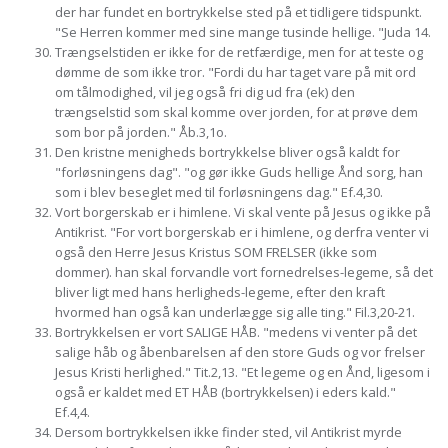
der har fundet en bortrykkelse sted på et tidligere tidspunkt.
"Se Herren kommer med sine mange tusinde hellige. "Juda 14.
Trængselstiden er ikke for de retfærdige, men for at teste og
dømme de som ikke tror. "Fordi du har taget vare på mit ord
om tålmodighed, vil jeg også fri dig ud fra (ek) den
trængselstid som skal komme over jorden, for at prøve dem
som bor på jorden." Åb.3,1o.
Den kristne menigheds bortrykkelse bliver også kaldt for
"forløsningens dag". "og gør ikke Guds hellige Ånd sorg, han
som i blev beseglet med til forløsningens dag." Ef.4,30.
Vort borgerskab er i himlene. Vi skal vente på Jesus og ikke på
Antikrist. "For vort borgerskab er i himlene, og derfra venter vi
også den Herre Jesus Kristus SOM FRELSER (ikke som
dommer). han skal forvandle vort fornedrelses-legeme, så det
bliver ligt med hans herligheds-legeme, efter den kraft
hvormed han også kan underlægge sig alle ting." Fil.3,20-21.
Bortrykkelsen er vort SALIGE HÅB. "medens vi venter på det
salige håb og åbenbarelsen af den store Guds og vor frelser
Jesus Kristi herlighed." Tit.2,13. "Et legeme og en Ånd, ligesom i
også er kaldet med ET HÅB (bortrykkelsen) i eders kald."
Ef.4,4.
Dersom bortrykkelsen ikke finder sted, vil Antikrist myrde