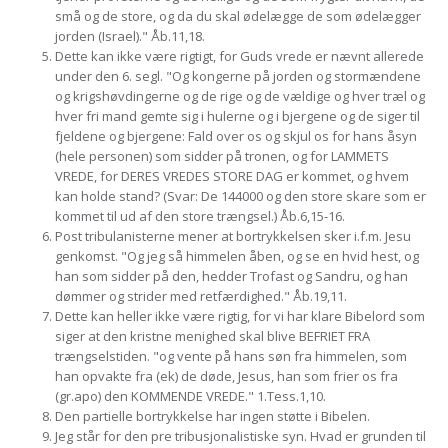
små og de store, og da du skal ødelægge de som ødelægger
jorden (Israel)." Åb.11,18.
Dette kan ikke være rigtigt, for Guds vrede er nævnt allerede
under den 6. segl. "Og kongerne på jorden og stormændene
og krigshøvdingerne og de rige og de vældige og hver træl og
hver fri mand gemte sig i hulerne og i bjergene og de siger til
fjeldene og bjergene: Fald over os og skjul os for hans åsyn
(hele personen) som sidder på tronen, og for LAMMETS
VREDE, for DERES VREDES STORE DAG er kommet, og hvem
kan holde stand? (Svar: De 144000 og den store skare som er
kommet til ud af den store trængsel.) Åb.6,15-16.
Post tribulanisterne mener at bortrykkelsen sker i.f.m. Jesu
genkomst. "Og jeg så himmelen åben, og se en hvid hest, og
han som sidder på den, hedder Trofast og Sandru, og han
dømmer og strider med retfærdighed." Åb.19,11.
Dette kan heller ikke være rigtig, for vi har klare Bibelord som
siger at den kristne menighed skal blive BEFRIET FRA
trængselstiden. "og vente på hans søn fra himmelen, som
han opvakte fra (ek) de døde, Jesus, han som frier os fra
(gr.apo) den KOMMENDE VREDE." 1.Tess.1,10.
Den partielle bortrykkelse har ingen støtte i Bibelen.
Jeg står for den pre tribusjonalistiske syn. Hvad er grunden til