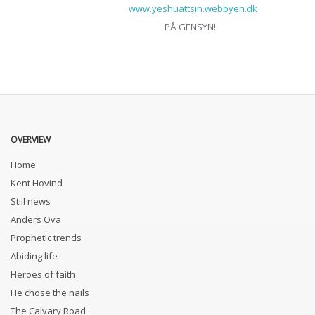
www.yeshuattsin.webbyen.dk
PÅ GENSYN!
OVERVIEW
Home
Kent Hovind
Still news
Anders Ova
Prophetic trends
Abiding life
Heroes of faith
He chose the nails
The Calvary Road