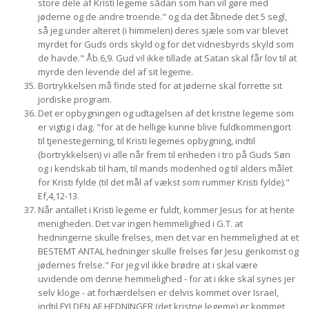
store dele af Kristi legeme sådan som han vil gøre med
jøderne og de andre troende." og da det åbnede det 5 segl,
så jeg under alteret (i himmelen) deres sjæle som var blevet
myrdet for Guds ords skyld og for det vidnesbyrds skyld som
de havde." Åb.6,9. Gud vil ikke tillade at Satan skal får lov til at
myrde den levende del af sit legeme.
Bortrykkelsen må finde sted for at jøderne skal forrette sit
jordiske program.
Det er opbygningen og udtagelsen af det kristne legeme som
er vigtig i dag. "for at de hellige kunne blive fuldkommengjort
til tjenestegerning, til Kristi legemes opbygning, indtil
(bortrykkelsen) vi alle når frem til enheden i tro på Guds Søn
og i kendskab til ham, til mands modenhed og til alders målet
for Kristi fylde (til det mål af vækst som rummer Kristi fylde)."
Ef,4,12-13.
Når antallet i Kristi legeme er fuldt, kommer Jesus for at hente
menigheden. Det var ingen hemmelighed i G.T. at
hedningerne skulle frelses, men det var en hemmelighed at et
BESTEMT ANTAL hedninger skulle frelses før Jesu genkomst og
jødernes frelse." For jeg vil ikke brødre at i skal være
uvidende om denne hemmelighed - for at i ikke skal synes jer
selv kloge - at forhærdelsen er delvis kommet over Israel,
indtil FYLDEN AF HEDNINGER (det kristne legeme) er kommet