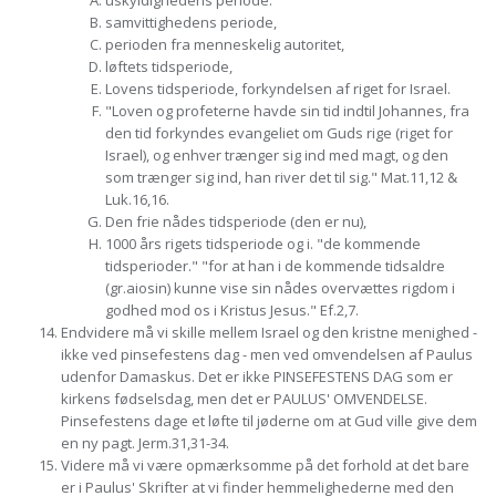
uskyldighedens periode.
samvittighedens periode,
perioden fra menneskelig autoritet,
løftets tidsperiode,
Lovens tidsperiode, forkyndelsen af riget for Israel.
"Loven og profeterne havde sin tid indtil Johannes, fra
den tid forkyndes evangeliet om Guds rige (riget for
Israel), og enhver trænger sig ind med magt, og den
som trænger sig ind, han river det til sig." Mat.11,12 &
Luk.16,16.
Den frie nådes tidsperiode (den er nu),
1000 års rigets tidsperiode og i. "de kommende
tidsperioder." "for at han i de kommende tidsaldre
(gr.aiosin) kunne vise sin nådes overvættes rigdom i
godhed mod os i Kristus Jesus." Ef.2,7.
Endvidere må vi skille mellem Israel og den kristne menighed -
ikke ved pinsefestens dag - men ved omvendelsen af Paulus
udenfor Damaskus. Det er ikke PINSEFESTENS DAG som er
kirkens fødselsdag, men det er PAULUS' OMVENDELSE.
Pinsefestens dage et løfte til jøderne om at Gud ville give dem
en ny pagt. Jerm.31,31-34.
Videre må vi være opmærksomme på det forhold at det bare
er i Paulus' Skrifter at vi finder hemmelighederne med den