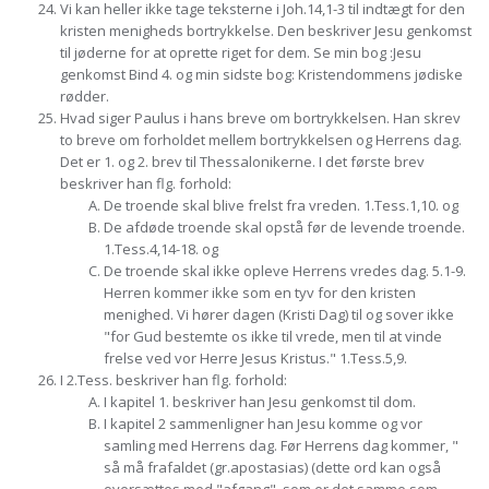
Vi kan heller ikke tage teksterne i Joh.14,1-3 til indtægt for den
kristen menigheds bortrykkelse. Den beskriver Jesu genkomst
til jøderne for at oprette riget for dem. Se min bog :Jesu
genkomst Bind 4. og min sidste bog: Kristendommens jødiske
rødder.
Hvad siger Paulus i hans breve om bortrykkelsen. Han skrev
to breve om forholdet mellem bortrykkelsen og Herrens dag.
Det er 1. og 2. brev til Thessalonikerne. I det første brev
beskriver han flg. forhold:
De troende skal blive frelst fra vreden. 1.Tess.1,10. og
De afdøde troende skal opstå før de levende troende.
1.Tess.4,14-18. og
De troende skal ikke opleve Herrens vredes dag. 5.1-9.
Herren kommer ikke som en tyv for den kristen
menighed. Vi hører dagen (Kristi Dag) til og sover ikke
"for Gud bestemte os ikke til vrede, men til at vinde
frelse ved vor Herre Jesus Kristus." 1.Tess.5,9.
I 2.Tess. beskriver han flg. forhold:
I kapitel 1. beskriver han Jesu genkomst til dom.
I kapitel 2 sammenligner han Jesu komme og vor
samling med Herrens dag. Før Herrens dag kommer, "
så må frafaldet (gr.apostasias) (dette ord kan også