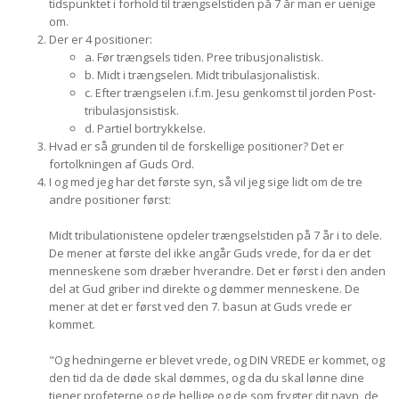
tidspunktet i forhold til trængselstiden på 7 år man er uenige
om.
Der er 4 positioner:
a. Før trængsels tiden. Pree tribusjonalistisk.
b. Midt i trængselen. Midt tribulasjonalistisk.
c. Efter trængselen i.f.m. Jesu genkomst til jorden Post-
tribulasjonsistisk.
d. Partiel bortrykkelse.
Hvad er så grunden til de forskellige positioner? Det er
fortolkningen af Guds Ord.
I og med jeg har det første syn, så vil jeg sige lidt om de tre
andre positioner først:
Midt tribulationistene opdeler trængselstiden på 7 år i to dele.
De mener at første del ikke angår Guds vrede, for da er det
menneskene som dræber hverandre. Det er først i den anden
del at Gud griber ind direkte og dømmer menneskene. De
mener at det er først ved den 7. basun at Guds vrede er
kommet.
"Og hedningerne er blevet vrede, og DIN VREDE er kommet, og
den tid da de døde skal dømmes, og da du skal lønne dine
tjener profeterne og de hellige og de som frygter dit navn, de