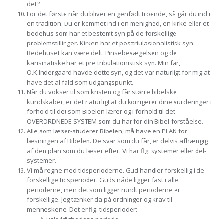
det?
For det første når du bliver en genfødt troende, så går du ind i
en tradition. Du er kommet ind i en menighed, en kirke eller et
bedehus som har et bestemt syn på de forskellige
problemstillinger. Kirken har et posttriulasionalistisk syn.
Bedehuset kan være delt. Pinsebevægelsen og de
karismatiske har et pre tribulationistisk syn. Min far,
O.K.Indergaard havde dette syn, og det var naturligt for mig at
have det al fald som udgangspunkt.
Når du vokser til som kristen og får større bibelske
kundskaber, er det naturligt at du korrigerer dine vurderinger i
forhold til det som Bibelen lærer og i forhold til det
OVERORDNEDE SYSTEM som du har for din Bibel-forståelse.
Alle som læser-studerer Bibelen, må have en PLAN for
læsningen af Bibelen. De svar som du får, er delvis afhængig
af den plan som du læser efter. Vi har flg. systemer eller del-
systemer.
Vi må regne med tidsperioderne. Gud handler forskellig i de
forskellige tidsperioder. Guds nåde ligger fast i alle
perioderne, men det som ligger rundt perioderne er
forskellige. Jeg tænker da på ordninger og krav til
menneskene. Det er flg. tidsperioder: