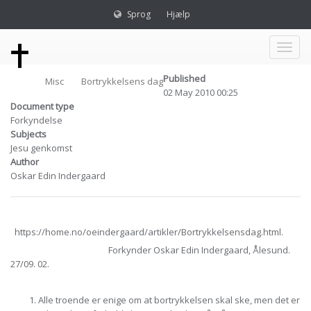
Sprog
Hjælp
Toggl
Published
Misc
Bortrykkelsens dag
naviga
02 May 2010 00:25
Document type
Forkyndelse
Subjects
Jesu genkomst
Author
Oskar Edin Indergaard
https://home.no/oeindergaard/artikler/Bortrykkelsensdag.html.
Forkynder Oskar Edin Indergaard, Ålesund.
27/09. 02.
Alle troende er enige om at bortrykkelsen skal ske, men det er