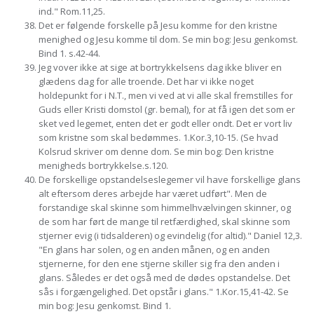
ind." Rom.11,25.
Det er følgende forskelle på Jesu komme for den kristne
menighed og Jesu komme til dom. Se min bog: Jesu genkomst.
Bind 1. s.42-44.
Jeg vover ikke at sige at bortrykkelsens dag ikke bliver en
glædens dag for alle troende. Det har vi ikke noget
holdepunkt for i N.T., men vi ved at vi alle skal fremstilles for
Guds eller Kristi domstol (gr. bemal), for at få igen det som er
sket ved legemet, enten det er godt eller ondt. Det er vort liv
som kristne som skal bedømmes. 1.Kor.3,10-15. (Se hvad
Kolsrud skriver om denne dom. Se min bog: Den kristne
menigheds bortrykkelse.s.120.
De forskellige opstandelseslegemer vil have forskellige glans
alt eftersom deres arbejde har været udført". Men de
forstandige skal skinne som himmelhvælvingen skinner, og
de som har ført de mange til retfærdighed, skal skinne som
stjerner evig (i tidsalderen) og evindelig (for altid)." Daniel 12,3.
"En glans har solen, og en anden månen, og en anden
stjernerne, for den ene stjerne skiller sig fra den anden i
glans. Således er det også med de dødes opstandelse. Det
sås i forgængelighed. Det opstår i glans." 1.Kor.15,41-42. Se
min bog: Jesu genkomst. Bind 1.