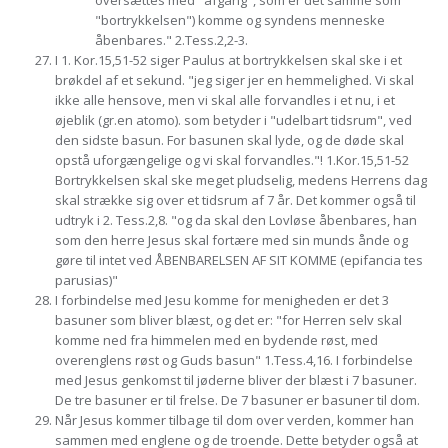
oversættes med "afgang", som er det samme som
"bortrykkelsen") komme og syndens menneske
åbenbares." 2.Tess.2,2-3.
I 1. Kor.15,51-52 siger Paulus at bortrykkelsen skal ske i et
brøkdel af et sekund. "jeg siger jer en hemmelighed. Vi skal
ikke alle hensove, men vi skal alle forvandles i et nu, i et
øjeblik (gr.en atomo). som betyder i "udelbart tidsrum", ved
den sidste basun. For basunen skal lyde, og de døde skal
opstå uforgængelige og vi skal forvandles."! 1.Kor.15,51-52
Bortrykkelsen skal ske meget pludselig, medens Herrens dag
skal strække sig over et tidsrum af 7 år. Det kommer også til
udtryk i 2. Tess.2,8. "og da skal den Lovløse åbenbares, han
som den herre Jesus skal fortære med sin munds ånde og
gøre til intet ved ÅBENBARELSEN AF SIT KOMME (epifancia tes
parusias)"
I forbindelse med Jesu komme for menigheden er det 3
basuner som bliver blæst, og det er: "for Herren selv skal
komme ned fra himmelen med en bydende røst, med
overenglens røst og Guds basun" 1.Tess.4,16. I forbindelse
med Jesus genkomst til jøderne bliver der blæst i 7 basuner.
De tre basuner er til frelse. De 7 basuner er basuner til dom.
Når Jesus kommer tilbage til dom over verden, kommer han
sammen med englene og de troende. Dette betyder også at