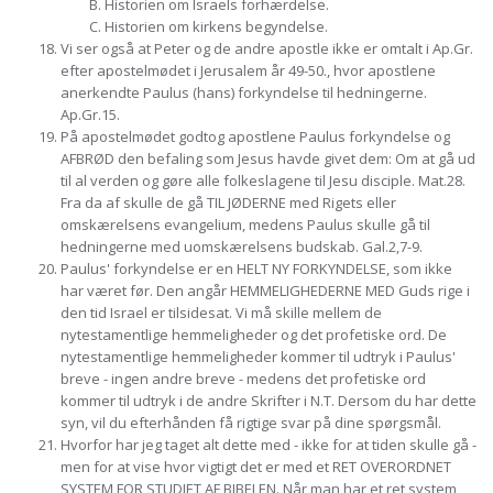
Historien om Israels forhærdelse.
Historien om kirkens begyndelse.
Vi ser også at Peter og de andre apostle ikke er omtalt i Ap.Gr.
efter apostelmødet i Jerusalem år 49-50., hvor apostlene
anerkendte Paulus (hans) forkyndelse til hedningerne.
Ap.Gr.15.
På apostelmødet godtog apostlene Paulus forkyndelse og
AFBRØD den befaling som Jesus havde givet dem: Om at gå ud
til al verden og gøre alle folkeslagene til Jesu disciple. Mat.28.
Fra da af skulle de gå TIL JØDERNE med Rigets eller
omskærelsens evangelium, medens Paulus skulle gå til
hedningerne med uomskærelsens budskab. Gal.2,7-9.
Paulus' forkyndelse er en HELT NY FORKYNDELSE, som ikke
har været før. Den angår HEMMELIGHEDERNE MED Guds rige i
den tid Israel er tilsidesat. Vi må skille mellem de
nytestamentlige hemmeligheder og det profetiske ord. De
nytestamentlige hemmeligheder kommer til udtryk i Paulus'
breve - ingen andre breve - medens det profetiske ord
kommer til udtryk i de andre Skrifter i N.T. Dersom du har dette
syn, vil du efterhånden få rigtige svar på dine spørgsmål.
Hvorfor har jeg taget alt dette med - ikke for at tiden skulle gå -
men for at vise hvor vigtigt det er med et RET OVERORDNET
SYSTEM FOR STUDIET AF BIBELEN. Når man har et ret system,