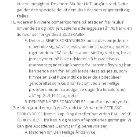
kristne menighed. De andre Skrifter i N.T. angår Israel. Dette
gælder den specielle del af dem. Ikke det som er generelt og
fælles.
Videre må vi være opmærksomme på at i tiden fra Paulus'
omvendelse og indtil Jerusalems ødelæggelse i år 70, har vi en
tid hvor der forkyndes 2 BUDSKABER.
Det er a. RIGETS FORKYNDELSE om at dersom jøderne
omvendte sig, så ville Jesus komme tilbage og oprette
riget for dem. "Så fat da et andet sind og ved om, for at
jeres synder må blive udslettet, så husvalelsens
(nærværets) tider kan komme fra Herrens åsyn, og han
kan sende den for jer udkårede Messias. Jesus, som
himmelen skal huse indtil de tider da alt det bliver
genoprettet som Gud har talt om ved sine hellige
profeters mund fra ældgamle dage (fra tidsaldrene)
af." Ap.Gr.3,19-21. og det er
DEN FRIE NÅDES FORKYNDELSE, som Paulus forkyndte.
Af den grund er også Ap.Gr. delt i to. Vi har den PETRISKE
FORKYNDELSE frem til kap. 9 og derefter har vi den PAULINSKE
FORKYNDELSE fra kap. 9 og resten af Apostlenes gerninger. Vi
kan give Apostlenes Gerninger flg. benævnelser:
Historien om Den Hellige Ånds virke.