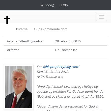
Sprog
Hjælp
Toggl
Diverse
Guds kommende dom
naviga
Dato for offentliggørelse
28 Feb 2013 00:35
Forfatter
Dr. Thomas Ice
Fra
Bibleprophecyblog.com/
Den 25. oktober 2012.
Af Dr. Thomas Ice.
"Fryd dig, himmel, over det, og I hellige og
apostle og profeter! For Gud har dømt hende
(Babylon) og skaffet jer oprejsning."
Åb 18,20.
"Så sandt som det er retfærdigt for Gud at