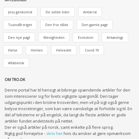
Jesu genkomst
De sidste tider
Antikrist
Tusindårsriget
Den frie nåde
Den gamle pagt
Den nye pagt
Menigheden
Evolution
Arkæologi
Helse
Himlen
Helvedet
Covid-19
Alfabetisk
OM TRO.DK
Denne portal har til hensigt at bibringe spændende artikler for den
som interesserer sig for livets vigtigste spørgsmål. Den tager
udgangspunkt i den kristne trosverden, men vil på sigt også gerne
belyse trosretninger, som kan være vanskelige at forholde sig til. En
del af teksterne er på engelsk, da langt de fleste artikler er gode
artikler fundet andetsteds på nettet.
Der er også artikler på norsk, samt enkelte på flere sprog.
Rigtig god fornøjelse -
skriv her
hvis du ønsker at gøre opmærksom