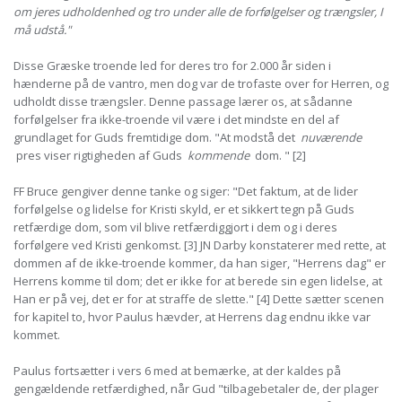
om jeres udholdenhed og tro under alle de forfølgelser og trængsler, I
må udstå."
Disse Græske troende led for deres tro for 2.000 år siden i
hænderne på de vantro, men dog var de trofaste over for Herren, og
udholdt disse trængsler. Denne passage lærer os, at sådanne
forfølgelser fra ikke-troende vil være i det mindste en del af
grundlaget for Guds fremtidige dom. "At modstå det
nuværende
pres viser rigtigheden af Guds
kommende
dom. " [2]
FF Bruce gengiver denne tanke og siger: "Det faktum, at de lider
forfølgelse og lidelse for Kristi skyld, er et sikkert tegn på Guds
retfærdige dom, som vil blive retfærdiggjort i dem og i deres
forfølgere ved Kristi genkomst. [3] JN Darby konstaterer med rette, at
dommen af de ikke-troende kommer, da han siger, "Herrens dag" er
Herrens komme til dom; det er ikke for at berede sin egen lidelse, at
Han er på vej, det er for at straffe de slette." [4] Dette sætter scenen
for kapitel to, hvor Paulus hævder, at Herrens dag endnu ikke var
kommet.
Paulus fortsætter i vers 6 med at bemærke, at der kaldes på
gengældende retfærdighed, når Gud "tilbagebetaler de, der plager