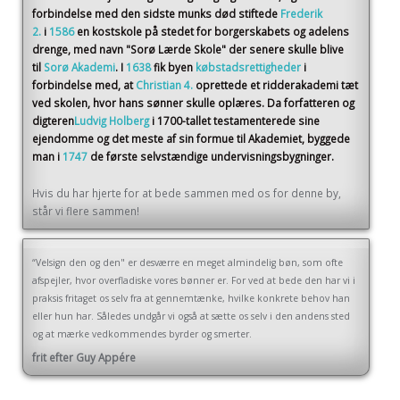
forbindelse med den sidste munks død stiftede
Frederik
2.
i
1586
en kostskole på stedet for borgerskabets og adelens
drenge, med navn "Sorø Lærde Skole" der senere skulle blive
til
Sorø Akademi
. I
1638
fik byen
købstadsrettigheder
i
forbindelse med, at
Christian 4.
oprettede et ridderakademi tæt
ved skolen, hvor hans sønner skulle oplæres. Da forfatteren og
digteren
Ludvig Holberg
i 1700-tallet testamenterede sine
ejendomme og det meste af sin formue til Akademiet, byggede
man i
1747
de første selvstændige undervisningsbygninger.
Hvis du har hjerte for at bede sammen med os for denne by,
står vi flere sammen!
“Velsign den og den" er desværre en meget almindelig bøn, som ofte
afspejler, hvor overfladiske vores bønner er. For ved at bede den har vi i
praksis fritaget os selv fra at gennemtænke, hvilke konkrete behov han
eller hun har. Således undgår vi også at sætte os selv i den andens sted
og at mærke vedkommendes byrder og smerter.
frit efter Guy Appére