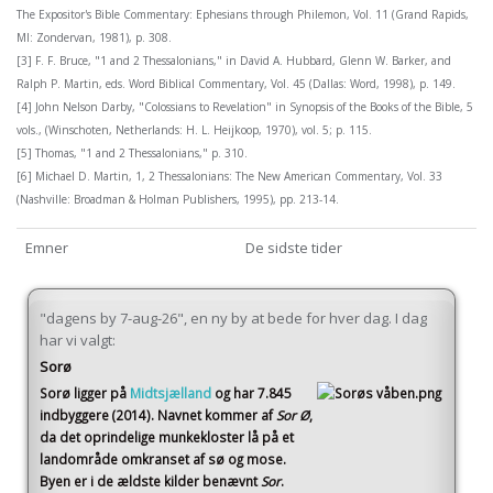
The Expositor's Bible Commentary: Ephesians through Philemon, Vol. 11 (Grand Rapids,
MI: Zondervan, 1981), p. 308.
[3] F. F. Bruce, "1 and 2 Thessalonians," in David A. Hubbard, Glenn W. Barker, and
Ralph P. Martin, eds. Word Biblical Commentary, Vol. 45 (Dallas: Word, 1998), p. 149.
[4] John Nelson Darby, "Colossians to Revelation" in Synopsis of the Books of the Bible, 5
vols., (Winschoten, Netherlands: H. L. Heijkoop, 1970), vol. 5; p. 115.
[5] Thomas, "1 and 2 Thessalonians," p. 310.
[6] Michael D. Martin, 1, 2 Thessalonians: The New American Commentary, Vol. 33
(Nashville: Broadman & Holman Publishers, 1995), pp. 213-14.
Emner
De sidste tider
"dagens by 7-aug-26", en ny by at bede for hver dag. I dag
har vi valgt:
Sorø
Sorø
ligger på
Midtsjælland
og har 7.845
indbyggere (2014)
. Navnet kommer af
Sor Ø
,
da det oprindelige munkekloster lå på et
landområde omkranset af sø og mose.
Byen er i de ældste kilder benævnt
Sor
.