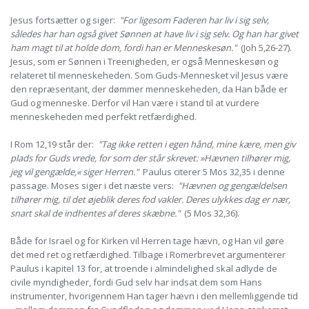
Jesus fortsætter og siger:
"For ligesom Faderen har liv i sig selv,
således har han også givet Sønnen at have liv i sig selv. Og han har givet
ham magt til at holde dom, fordi han er Menneskesøn."
(Joh 5,26-27).
Jesus, som er Sønnen i Treenigheden, er også Menneskesøn og
relateret til menneskeheden. Som Guds-Mennesket vil Jesus være
den repræsentant, der dømmer menneskeheden, da Han både er
Gud og menneske. Derfor vil Han være i stand til at vurdere
menneskeheden med perfekt retfærdighed.
I Rom 12,19 står der:
"Tag ikke retten i egen hånd, mine kære, men giv
plads for Guds vrede, for som der står skrevet: »Hævnen tilhører mig,
jeg vil gengælde,« siger Herren."
Paulus citerer 5 Mos 32,35 i denne
passage. Moses siger i det næste vers:
"Hævnen og gengældelsen
tilhører mig, til det øjeblik deres fod vakler. Deres ulykkes dag er nær,
snart skal de indhentes af deres skæbne."
(5 Mos 32,36).
Både for Israel og for Kirken vil Herren tage hævn, og Han vil gøre
det med ret og retfærdighed. Tilbage i Romerbrevet argumenterer
Paulus i kapitel 13 for, at troende i almindelighed skal adlyde de
civile myndigheder, fordi Gud selv har indsat dem som Hans
instrumenter, hvorigennem Han tager hævn i den mellemliggende tid