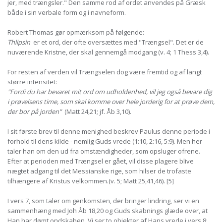
jer, med trængsler." Den samme rod af ordet anvendes på Græsk
både i sin verbale form og i navneform.
Robert Thomas gør opmærksom på følgende:
Thlipsin
er et ord, der ofte oversættes med "Trængsel". Det er de
nuværende Kristne, der skal gennemgå modgang (v. 4; 1 Thess 3,4).
For resten af verden vil Trængselen dog være fremtid og af langt
større intensitet:
"Fordi du har bevaret mit ord om udholdenhed, vil jeg også bevare dig
i prøvelsens time, som skal komme over hele jorderig for at prøve dem,
der bor på jorden"
(Matt 24,21; jf. Åb 3,10).
I sit første brev til denne menighed beskrev Paulus denne periode i
forhold til dens kilde - nemlig Guds vrede (1:10, 2:16, 5:9). Men her
taler han om den ud fra omstændigheder, som opsluger ofrene.
Efter at perioden med Trængsel er gået, vil disse plagere blive
nægtet adgang til det Messianske rige, som hilser de trofaste
tilhængere af Kristus velkommen.(v. 5; Matt 25,41,46). [5]
I vers 7, som taler om genkomsten, der bringer lindring, ser vi en
sammenhæng med Joh Åb 18,20 og Guds skabnings glæde over, at
Han har dømt ondskaben. Vi ser to objekter af Hans vrede i vers 8: