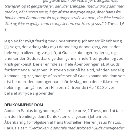
gengælde dem, der volder jer trængsel, med
trængsel, og at gengælde jer, der lider trængsel, med lindring sammen
med os, når Herren Jesus, fulgt af sine mægtige engle, åbenbares fra
himlen med flammende ild og bringer straf over dem, der ikke kender
Gud og ikke er lydige mod evangeliet om vor Herre Jesus."
2 Thess 1,6-
8.
Jeg blev for nyligt færdig med undervisning i Johannes' Åbenbaring.
[1] Noget, der virkelig slog mig i denne bog denne gang, var, at der
hele vejen bliver lagt vægt på, at Guds skabninger fryder sig og
anerkender Guds retfærdige dom gennem hele Trængselen og ved
Kristi genkomst. Der er en følelse i hele Åbenbaringen af, at Guds
fordømmende indgriben i historien sker på høje tid, når den endelig
kommer. Jeg tror, mange af os ofte ser på Guds kommende dom som
trist for dem, der modtager hans hårde slag, men det er ikke den
holdning, man går ind for i Himlen, når troende i Åb 18,20 bliver
befalet at fryde sig over den.
DEN KOMMENDE DOM
Apostlen Paulus begynder også sit tredje brev, 2 Thess, med at tale
om den fremtidige dom. Konteksten er, ligesom i Johannes'
Åbenbaring, forfølgelsen af hans trosfæller i Herren Jesus Kristus.
Paulus siger:
"Derfor kan vi selv tale med stolthed i Guds menigheder