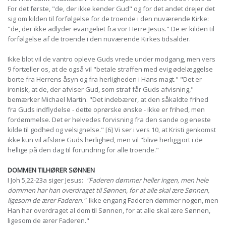
For det første, "de, der ikke kender Gud" og for det andet drejer det
sig om kilden til forfølgelse for de troende i den nuværende Kirke:
"de, der ikke adlyder evangeliet fra vor Herre Jesus." De er kilden til
forfølgelse af de troende i den nuværende Kirkes tidsalder.
Ikke blot vil de vantro opleve Guds vrede under modgang, men vers
9 fortæller os, at de også vil "betale straffen med evig ødelæggelse
borte fra Herrens åsyn og fra herligheden i Hans magt." "Det er
ironisk, at de, der afviser Gud, som straf får Guds afvisning,"
bemærker Michael Martin. "Det indebærer, at den såkaldte frihed
fra Guds indflydelse - dette oprørske ønske - ikke er frihed, men
fordømmelse. Det er helvedes forvisning fra den sande og eneste
kilde til godhed og velsignelse." [6] Vi ser i vers 10, at Kristi genkomst
ikke kun vil afsløre Guds herlighed, men vil "blive herliggjort i de
hellige på den dag til forundring for alle troende."
DOMMEN TILHØRER SØNNEN
I Joh 5,22-23a siger Jesus:
"Faderen dømmer heller ingen, men hele
dommen har han overdraget til Sønnen, for at alle skal ære Sønnen,
ligesom de ærer Faderen."
Ikke engang Faderen dømmer nogen, men
Han har overdraget al dom til Sønnen, for at alle skal ære Sønnen,
ligesom de ærer Faderen."