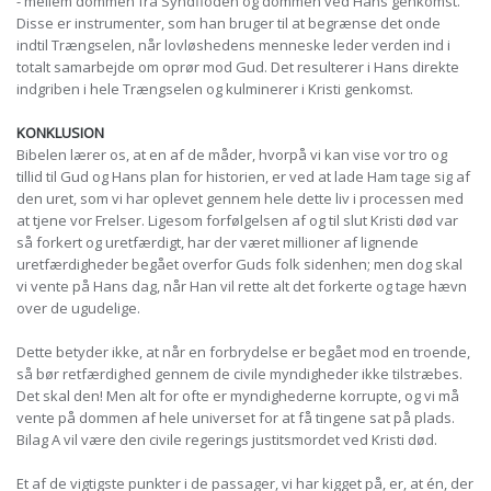
- mellem dommen fra Syndfloden og dommen ved Hans genkomst.
Disse er instrumenter, som han bruger til at begrænse det onde
indtil Trængselen, når lovløshedens menneske leder verden ind i
totalt samarbejde om oprør mod Gud. Det resulterer i Hans direkte
indgriben i hele Trængselen og kulminerer i Kristi genkomst.
KONKLUSION
Bibelen lærer os, at en af de måder, hvorpå vi kan vise vor tro og
tillid til Gud og Hans plan for historien, er ved at lade Ham tage sig af
den uret, som vi har oplevet gennem hele dette liv i processen med
at tjene vor Frelser. Ligesom forfølgelsen af og til slut Kristi død var
så forkert og uretfærdigt, har der været millioner af lignende
uretfærdigheder begået overfor Guds folk sidenhen; men dog skal
vi vente på Hans dag, når Han vil rette alt det forkerte og tage hævn
over de ugudelige.
Dette betyder ikke, at når en forbrydelse er begået mod en troende,
så bør retfærdighed gennem de civile myndigheder ikke tilstræbes.
Det skal den! Men alt for ofte er myndighederne korrupte, og vi må
vente på dommen af hele universet for at få tingene sat på plads.
Bilag A vil være den civile regerings justitsmordet ved Kristi død.
Et af de vigtigste punkter i de passager, vi har kigget på, er, at én, der