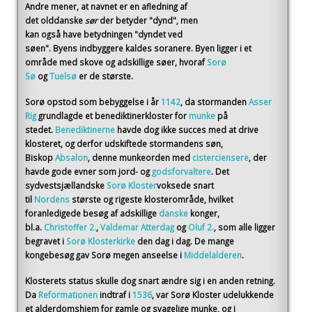
Andre mener, at navnet er en afledning af
det olddanske
sør
der betyder "dynd", men
kan også have betydningen "dyndet ved
søen". Byens indbyggere kaldes soranere. Byen ligger i et
område med skove og adskillige søer, hvoraf
Sorø
Sø
og
Tuelsø
er de største.
Sorø opstod som bebyggelse i år
1142
, da stormanden
Asser
Rig
grundlagde et benediktinerkloster for
munke
på
stedet.
Benediktinerne
havde dog ikke succes med at drive
klosteret, og derfor udskiftede stormandens søn,
Biskop
Absalon
, denne munkeorden med
cisterciensere
, der
havde gode evner som jord- og
godsforvaltere
. Det
sydvestsjællandske
Sorø Kloster
voksede snart
til
Nordens
største og rigeste klosterområde, hvilket
foranledigede besøg af adskillige
danske
konger,
bl.a.
Christoffer 2.
,
Valdemar Atterdag
og
Oluf 2.
, som alle ligger
begravet i
Sorø Klosterkirke
den dag i dag. De mange
kongebesøg gav Sorø megen anseelse i
Middelalderen
.
Klosterets status skulle dog snart ændre sig i en anden retning.
Da
Reformationen
indtraf i
1536
, var Sorø Kloster udelukkende
et alderdomshjem for gamle og svagelige munke, og i