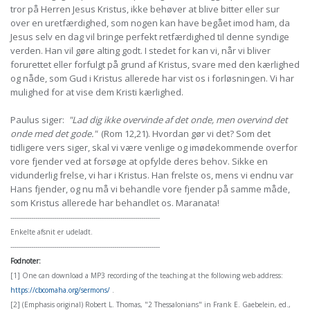
tror på Herren Jesus Kristus, ikke behøver at blive bitter eller sur
over en uretfærdighed, som nogen kan have begået imod ham, da
Jesus selv en dag vil bringe perfekt retfærdighed til denne syndige
verden. Han vil gøre alting godt. I stedet for kan vi, når vi bliver
forurettet eller forfulgt på grund af Kristus, svare med den kærlighed
og nåde, som Gud i Kristus allerede har vist os i forløsningen. Vi har
mulighed for at vise dem Kristi kærlighed.
Paulus siger:
"Lad dig ikke overvinde af det onde, men overvind det
onde med det gode."
(Rom 12,21). Hvordan gør vi det? Som det
tidligere vers siger, skal vi være venlige og imødekommende overfor
vore fjender ved at forsøge at opfylde deres behov. Sikke en
vidunderlig frelse, vi har i Kristus. Han frelste os, mens vi endnu var
Hans fjender, og nu må vi behandle vore fjender på samme måde,
som Kristus allerede har behandlet os. Maranata!
------------------------------------------------------------------------
Enkelte afsnit er udeladt.
------------------------------------------------------------------------
Fodnoter:
[1] One can download a MP3 recording of the teaching at the following web address:
https://cbcomaha.org/sermons/
.
[2] (Emphasis original) Robert L. Thomas, "2 Thessalonians" in Frank E. Gaebelein, ed.,