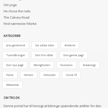
Om yoga
He chose the nails
The Calvary Road
Find nærmeste frikirke
KATEGORIER
Jesu genkomst
De sidste tider
Antikrist
Tusindårsriget
Den frie nåde
Den gamle pagt
Den nye pagt
Menigheden
Evolution
Arkæologi
Helse
Himlen
Helvedet
Covid-19
Alfabetisk
OM TRO.DK
Denne portal har til hensigt at bibringe spændende artikler for den