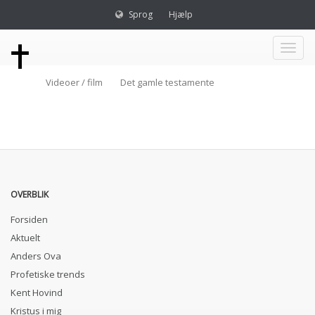
Sprog
Hjælp
Toggl
Videoer / film
Det gamle testamente
naviga
OVERBLIK
Forsiden
Aktuelt
Anders Ova
Profetiske trends
Kent Hovind
Kristus i mig