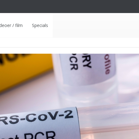
deoer / film
Specials