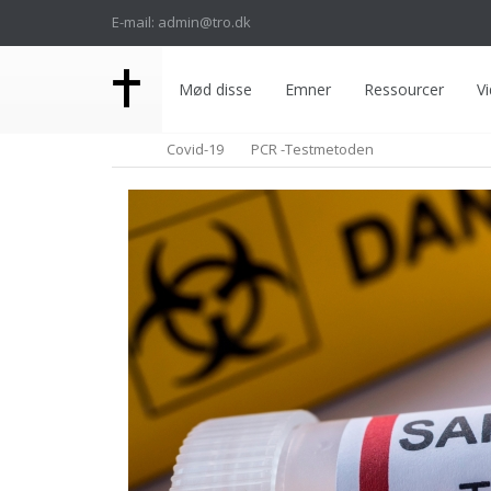
E-mail: admin@tro.dk
Mød disse
Emner
Ressourcer
Vi
Covid-19
PCR -Testmetoden