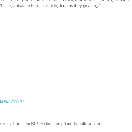
This organisation here - is making it up as they go along."
bk05ianTC0LZ/
kere, vi har - som IKKE er i lommen på medicinalbranchen.