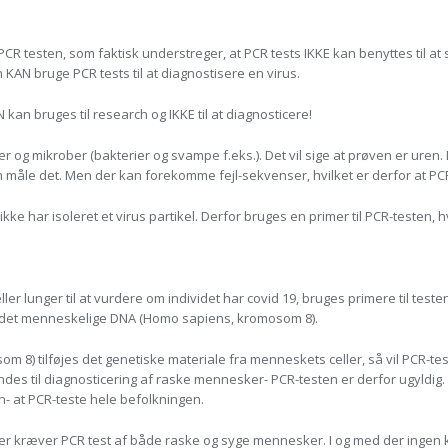
 testen, som faktisk understreger, at PCR tests IKKE kan benyttes til at
KAN bruge PCR tests til at diagnostisere en virus.
 kan bruges til research og IKKE til at diagnosticere!
ler og mikrober (bakterier og svampe f.eks.). Det vil sige at prøven er uren.
kan måle det. Men der kan forekomme fejl-sekvenser, hvilket er derfor at PCR
ke har isoleret et virus partikel. Derfor bruges en primer til PCR-testen, 
er lunger til at vurdere om individet har covid 19, bruges primere til testen.
i det menneskelige DNA (Homo sapiens, kromosom 8).
osom 8) tilføjes det genetiske materiale fra menneskets celler, så vil PCR
des til diagnosticering af raske mennesker- PCR-testen er derfor ugyldig.
n- at PCR-teste hele befolkningen.
ger kræver PCR test af både raske og syge mennesker. I og med der ingen kon