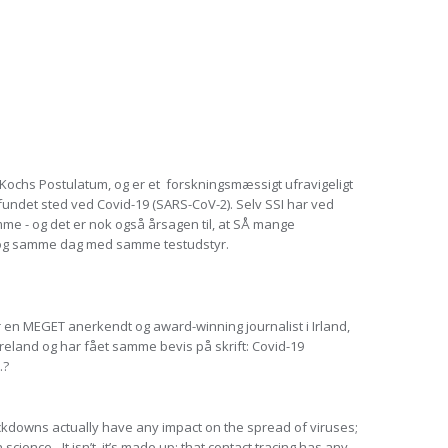
il Kochs Postulatum, og er et forskningsmæssigt ufravigeligt
 fundet sted ved Covid-19 (SARS-CoV-2). Selv SSI har ved
me - og det er nok også årsagen til, at SÅ mange
og samme dag med samme testudstyr.
r en MEGET anerkendt og award-winning journalist i Irland,
Ireland og har fået samme bevis på skrift: Covid-19
…?
ckdowns actually have any impact on the spread of viruses;
cience - It isn’t. it’s made up; that contact tracing has any