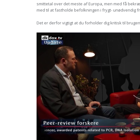
smittetal over det meste af Europa, men med få bekræf
med til at fastholde befolkningen i frygt- unødvendig fr
Det er derfor vigtigt at du forholder dig kritisk til br