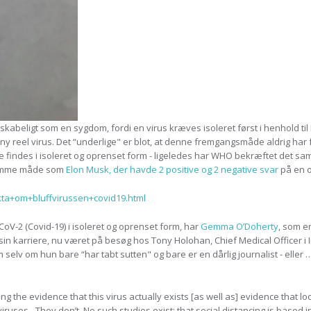
enskabeligt som en sygdom, fordi en virus kræves isoleret først i henhold t
 ny reel virus. Det “underlige" er blot, at denne fremgangsmåde aldrig har
 findes i isoleret og oprenset form - ligeledes har WHO bekræftet det sam
 samme måde som
Elon Musk, der havde 2 positive og 2 negative svar
på en 
akta+om+bluffvirussen+covid19.html
oV-2 (Covid-19) i isoleret og oprenset form, har
Gemma O’Doherty
, som e
sin karriere, nu været på besøg hos Tony Holohan, Chief Medical Officer i 
elv om hun bare “har tabt sutten" og bare er en dårlig journalist - eller 
e evidence that this virus actually exists [as well as] evidence that lo
ses - They don’t. No such studies exist; that social distancing is based in s