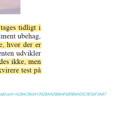
?la=da&hash=A28AC860410928AAD8864F689B6A05C9E56F3A87