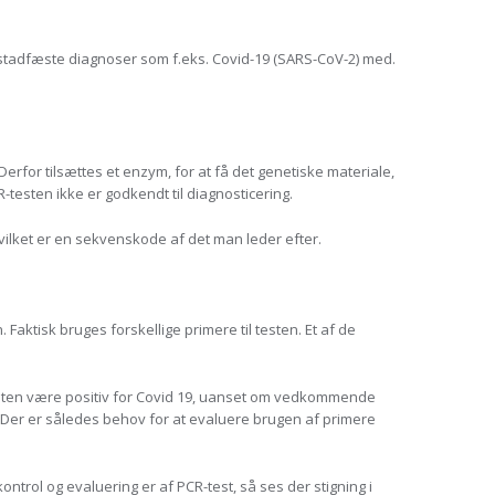
 stadfæste diagnoser som f.eks. Covid-19 (SARS-CoV-2) med.
 Derfor tilsættes et enzym, for at få det genetiske materiale,
-testen ikke er godkendt til diagnosticering.
hvilket er en sekvenskode af det man leder efter.
 Faktisk bruges forskellige primere til testen. Et af de
-testen være positiv for Covid 19, uanset om vedkommende
 Der er således behov for at evaluere brugen af primere
trol og evaluering er af PCR-test, så ses der stigning i