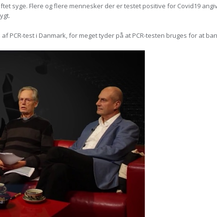
tet syge. Flere og flere mennesker der er testet positive for Covid19 ang
ygt.
ugen af PCR-test i Danmark, for meget tyder på at PCR-testen bruges for at ba