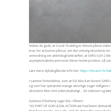
Vidste du godt, at Covid-19 aldrig er blevet påvist vid
krav for at kunne påvise, om der virkelig eksisterer en
anmodning om aktindsigt bekræftet, at SARS-CoV-2 ikke
asymptomatiske personer bliver testet positive, så
Læs mere dybdegående info her:
https://lesarin.fo/f
I samme forbindelse, som at SSI ikke kan levere SARS-C
og som har optrævlet mange alvorlige sager tidligere i 
eksistere ikke rent videnskabeligt… Se videoen og døm s
Gemma O’Doherty siger bla. i filmen:
“AS PART OF OUR LEGAL ACTION we had been demanding th
that face-masks are safe, and do deter the spread of viru