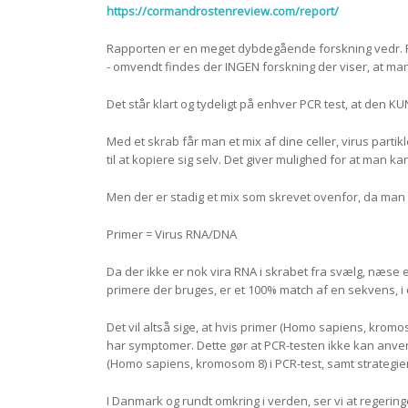
https://cormandrostenreview.com/report/
Rapporten er en meget dybdegående forskning vedr. PCR
- omvendt findes der INGEN forskning der viser, at man 
Det står klart og tydeligt på enhver PCR test, at den KUN
Med et skrab får man et mix af dine celler, virus partik
til at kopiere sig selv. Det giver mulighed for at man 
Men der er stadig et mix som skrevet ovenfor, da man ik
Primer = Virus RNA/DNA
Da der ikke er nok vira RNA i skrabet fra svælg, næse ell
primere der bruges, er et 100% match af en sekvens, 
Det vil altså sige, at hvis primer (Homo sapiens, krom
har symptomer. Dette gør at PCR-testen ikke kan anven
(Homo sapiens, kromosom 8) i PCR-test, samt strategie
I Danmark og rundt omkring i verden, ser vi at regerin