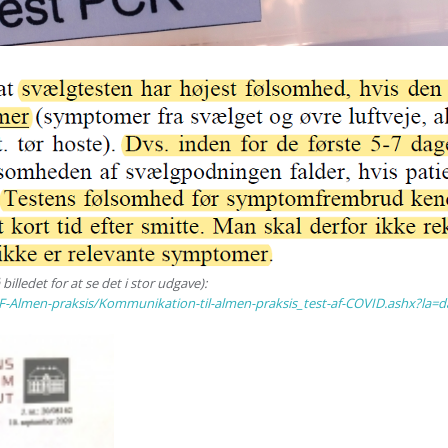
illedet for at se det i stor udgave):
IRF-Almen-praksis/Kommunikation-til-almen-praksis_test-af-COVID.ashx