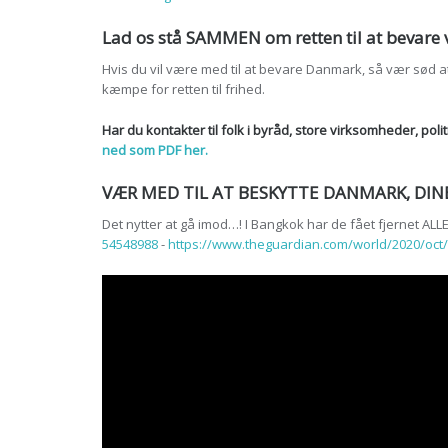
Lad os stå SAMMEN om retten til at bevare vo
Hvis du vil være med til at bevare Danmark, så vær sød at i
kæmpe for retten til frihed.
Har du kontakter til folk i byråd, store virksomheder, po
ned som PDF her.
VÆR MED TIL AT BESKYTTE DANMARK, DI
Det nytter at gå imod…! I Bangkok har de fået fjernet ALL
54548988
-
https://www.theguardian.com/world/2020/oct/