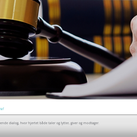
v/
 dialog, hvor hjertet både taler og lytter, giver og modtager.