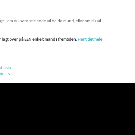
til, om du bare stiltiende vil holde mund, eller om du vil
r lagt over på EEN enkelt mand i fremtiden.
Hent det hele
d-asia-
otests