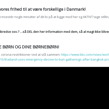
res frihed til at være forskellige i Danmark!
nvestér nogle minutter af dit liv på at kigge med her og AKTIVT tage stilling 
litikredse osv.? …så DEL den her information med dem, så al magt ikke blive
NE BØRN OG DINE BØRNEBØRN!
E corona-restriktioner ved at stå sammen:
https://www.bbc.com/news/worl
15/thailand-uses-emergency-decree-to-ban-gatherings-after-bangkok-pr