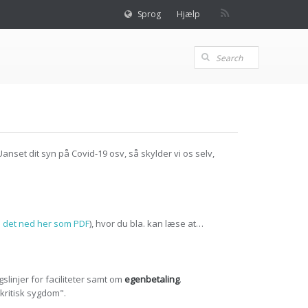
Sprog
Hjælp
 Uanset dit syn på Covid-19 osv, så skylder vi os selv,
 det ned her som PDF
), hvor du bla. kan læse at…
ngslinjer for faciliteter samt om
egenbetaling
.
ritisk sygdom".