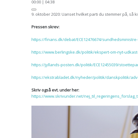
00:00
|
04:38
9. oktober 2020: Uanset hvilket parti du stemmer på, så 
Pressen skrev:
https://finans.dk/debat/ECE12476674/sundhedsministre-f
https://www.berlingske.dk/politik/ekspert-om-nyt-udkast-
https://jyllands-posten.dk/politik/ECE12455039/stoettepa
https://ekstrabladet.dk/nyheder/politik/danskpolitik/ad
Skriv også evt. under her:
https://www.skrivunder.net/nej_til_regeringens_forslag_