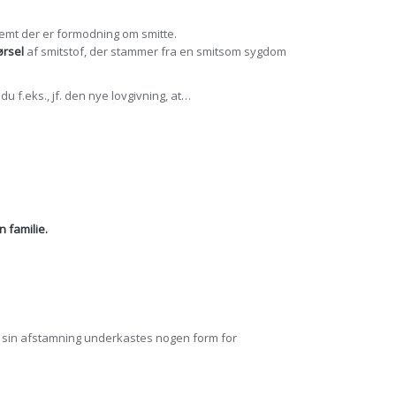
emt der er formodning om smitte.
ørsel
af smitstof, der stammer fra en smitsom sygdom
du f.eks., jf. den nye lovgivning, at…
n familie.
ler sin afstamning underkastes nogen form for