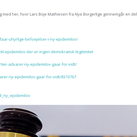
kig med her, hvor Lars Boje Mathiesen fra Nye Borgerlige gennemgår en del 
aar-uhyrlige-befoejelser-i-ny-epidemilov/
til-epidemilov-der-er-ingen-demokratisk-legitimitet
rtier-advarer-ny-epidemilov-gaar-for-vidt/
varer-ny-epidemilov-gaar-for-vidt/8310767
til_ny_epidemilov