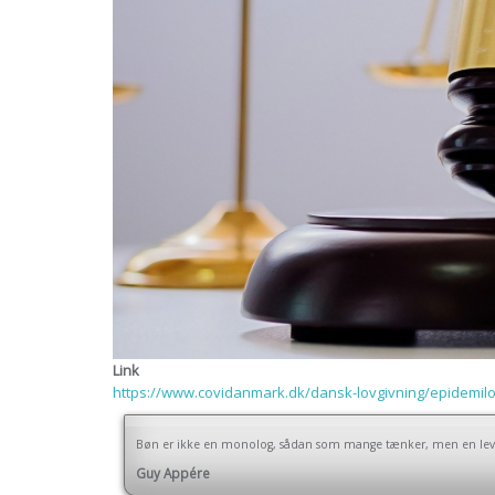
Link
https://www.covidanmark.dk/dansk-lovgivning/epidemilo
Bøn er ikke en monolog, sådan som mange tænker, men en levende
Guy Appére