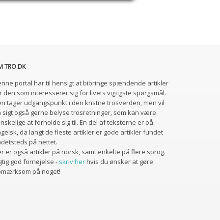
M TRO.DK
nne portal har til hensigt at bibringe spændende artikler
r den som interesserer sig for livets vigtigste spørgsmål.
n tager udgangspunkt i den kristne trosverden, men vil
 sigt også gerne belyse trosretninger, som kan være
nskelige at forholde sig til. En del af teksterne er på
gelsk, da langt de fleste artikler er gode artikler fundet
detsteds på nettet.
r er også artikler på norsk, samt enkelte på flere sprog.
gtig god fornøjelse -
skriv her
hvis du ønsker at gøre
pmærksom på noget!