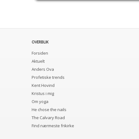
OVERBLIK
Forsiden
Aktuelt
Anders Ova
Profetiske trends
Kent Hovind
Kristus i mig
Om yoga
He chose the nails
The Calvary Road
Find nærmeste frikirke