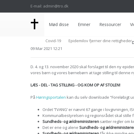
E-mail: admin@tro.dk
Mød disse
Emner
Ressourcer
Vi
Covid-19
Epidemilov fjerner dine rettigheder
D
09 Mar 2021 12:21
D. 4. og 13. november 2020 skal forslaget til den ny epidem
vores børn og vores børnebørn at tage stilling til denne ny
LÆS - DEL - TAG STILLING - OG KOM OP AF STOLEN!
På
Høringsportalen
kan du selv downloade “Foreløbigt ud
Ordet ‘TVANG’ er nævnt 67 gange i lovgivningen, I
Kommunalbestyrelsen og regionsrådet skal stille faci
Sundheds- og ældreministeren
sætter regler om kri
Det er ene og alene
Sundheds- og ældreministere
Sundheds- og ældreministeren
får ikke mindre en