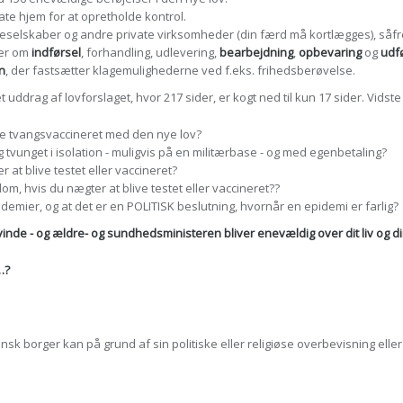
vate hjem for at opretholde kontrol.
leselskaber og andre private virksomheder (din færd må kortlægges), såfr
ler om
indførsel
, forhandling, udlevering,
bearbejdning
,
opbevaring
og
udf
n
, der fastsætter klagemulighederne ved f.eks. frihedsberøvelse.
 uddrag af lovforslaget, hvor 217 sider, er kogt ned til kun 17 sider. Vidste 
live tvangsvaccineret med den nye lov?
 og tvunget i isolation - muligvis på en militærbase - og med egenbetaling?
 at blive testet eller vaccineret?
m, hvis du nægter at blive testet eller vaccineret??
emier, og at det er en POLITISK beslutning, hvornår en epidemi er farlig?
svinde - og ældre- og sundhedsministeren bliver enevældig over dit liv og di
…?
dansk borger kan på grund af sin politiske eller religiøse overbevisning el