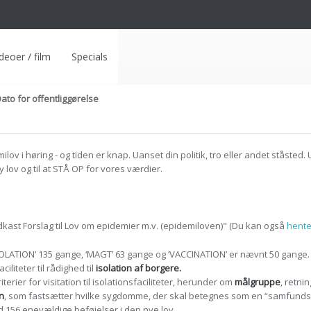
deoer / film
Specials
ato for offentliggørelse
ilov i høring
- og tiden er knap. Uanset din politik, tro eller andet ståsted.
 lov og til at STÅ OP for vores værdier.
kast Forslag til Lov om epidemier m.v. (epidemiloven)" (Du kan også
hente
SOLATION’ 135 gange, ‘MAGT’ 63 gange og ‘VACCINATION’ er nævnt 50 gange.
liteter til rådighed til
isolation af borgere.
terier for visitation til isolationsfaciliteter, herunder om
målgruppe
, retni
n
, som fastsætter hvilke sygdomme, der skal betegnes som en “samfundsk
d 156 enevældige beføjelser i den nye lov.