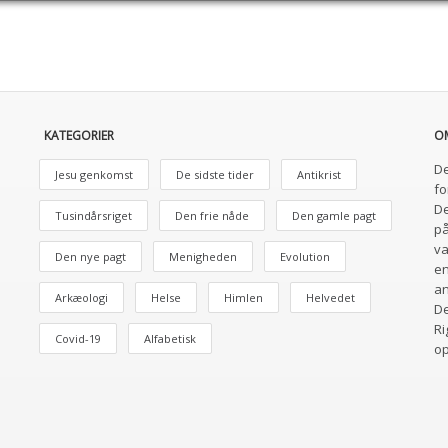
KATEGORIER
O
De
Jesu genkomst
De sidste tider
Antikrist
fo
De
Tusindårsriget
Den frie nåde
Den gamle pagt
på
va
Den nye pagt
Menigheden
Evolution
en
an
Arkæologi
Helse
Himlen
Helvedet
De
Ri
Covid-19
Alfabetisk
o