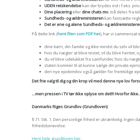
UDEN retskendelse
kan der brydes ind i f.eks. pri
Dine placering
eller
dine chats mv.
må deles fra te
Sundheds- og ældreministeren
kan fastsætte reg
Det er ene og alene Sundheds- og ældreministere
På dette link (
hent filen som PDF her
), har vi sammensat et
dine børn, din familie og ikke mindst du selv vil b
hvis du nægter at blive testet, vil du blive hentet,
du vil blive udelukket fra samfundet, hvis du nægter
staten kommer til at kunne sælge din private ejendo
den nye epidemilov også gælder for fremtidige epid
Det frie valg til dig og din krop vil med denne nye lov for
…men pressen i TV tør ikke oplyse om det!!! Hvorfor ikke
Danmarks Riges Grundlov (Grundloven)
§ 71. Stk. 1. Den personlige frihed er ukrænkelig. Ingen 
frihedsberøvelse.
Hent hele grundloven her.