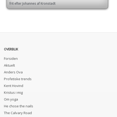
frit efter Johannes af Kronstadt
OVERBLIK
Forsiden
Aktuelt
Anders Ova
Profetiske trends
Kent Hovind
Kristus i mig
Om yoga
He chose the nails
The Calvary Road