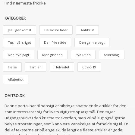
Find nærmeste frikirke
KATEGORIER
Jesu genkomst
De sidste tider
Antikrist
Tusindårsriget
Den frie nåde
Den gamle pagt
Den nye pagt
Menigheden
Evolution
Arkæologi
Helse
Himlen
Helvedet
Covid-19
Alfabetisk
OM TRO.DK
Denne portal har til hensigt at bibringe spændende artikler for den
som interesserer sig for livets vigtigste spørgsmål. Den tager
udgangspunkt i den kristne trosverden, men vil på sigt også gerne
belyse trosretninger, som kan være vanskelige at forholde sig til. En
del af teksterne er på engelsk, da langt de fleste artikler er gode