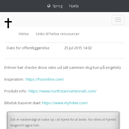
Sprog
Hjælp
Toggl
Helse
Links til helse ressourcer
naviga
Dato for offentliggørelse
25 Jul 2015 14:02
Enhver bør checke disse sites ud (alt sammen dog kun på engelsk):
Inspiration:
https://hsionline.com/
Produkt info:
https://www.northstarnutritionals.com/
Bibelsk baseret diæt:
https://www.myhdiet.com/
Det er nødvendigt at ruske op i sit hjerte for at bede. For ellers vil hjertet
langsomt sygne hen.