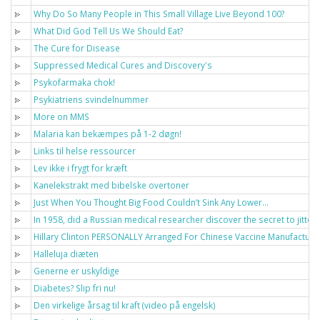
Why Do So Many People in This Small Village Live Beyond 100?
What Did God Tell Us We Should Eat?
The Cure for Disease
Suppressed Medical Cures and Discovery's
Psykofarmaka chok!
Psykiatriens svindelnummer
More on MMS
Malaria kan bekæmpes på 1-2 døgn!
Links til helse ressourcer
Lev ikke i frygt for kræft
Kanelekstrakt med bibelske overtoner
Just When You Thought Big Food Couldn’t Sink Any Lower…
In 1958, did a Russian medical researcher discover the secret to jitt
Hillary Clinton PERSONALLY Arranged For Chinese Vaccine Manufacturer
Halleluja diæten
Generne er uskyldige
Diabetes? Slip fri nu!
Den virkelige årsag til kraft (video på engelsk)