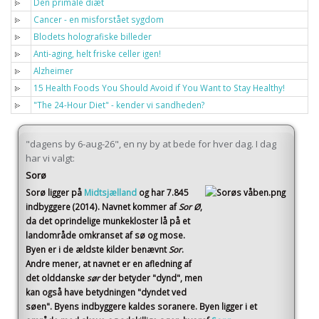
Den primale diæt
Cancer - en misforstået sygdom
Blodets holografiske billeder
Anti-aging, helt friske celler igen!
Alzheimer
15 Health Foods You Should Avoid if You Want to Stay Healthy!
"The 24-Hour Diet" - kender vi sandheden?
"dagens by 6-aug-26", en ny by at bede for hver dag. I dag
har vi valgt:
Sorø
Sorø
ligger på
Midtsjælland
og har 7.845
indbyggere (2014)
. Navnet kommer af
Sor Ø
,
da det oprindelige munkekloster lå på et
landområde omkranset af sø og mose.
Byen er i de ældste kilder benævnt
Sor
.
Andre mener, at navnet er en afledning af
det olddanske
sør
der betyder "dynd", men
kan også have betydningen "dyndet ved
søen". Byens indbyggere kaldes soranere. Byen ligger i et