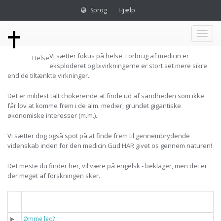
Sprog
Hjælp
Toggl
Vi sætter fokus på helse. Forbrug af medicin er
Helse
naviga
eksploderet og bivirkningerne er stort set mere sikre
end de tiltænkte virkninger.
Det er mildest talt chokerende at finde ud af sandheden som ikke
får lov at komme frem i de alm. medier, grundet gigantiske
økonomiske interesser (m.m.).
Vi sætter dog også spot på at finde frem til gennembrydende
videnskab inden for den medicin Gud HAR givet os gennem naturen!
Det meste du finder her, vil være på engelsk - beklager, men det er
der meget af forskningen sker.
Titel
Ømme led?