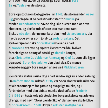
område med skove og adskillige søer, hvoraf
Sorø
Sø
og
Tuelsø
er de største.
Sorø opstod som bebyggelse i år
1142
, da stormanden
Asser
Rig
grundlagde et benediktinerkloster for
munke
på
stedet.
Benediktinerne
havde dog ikke succes med at drive
klosteret, og derfor udskiftede stormandens søn,
Biskop
Absalon
, denne munkeorden med
cisterciensere
, der
havde gode evner som jord- og
godsforvaltere
. Det
sydvestsjællandske
Sorø Kloster
voksede snart
til
Nordens
største og rigeste klosterområde, hvilket
foranledigede besøg af adskillige
danske
konger,
bl.a.
Christoffer 2.
,
Valdemar Atterdag
og
Oluf 2.
, som alle ligger
begravet i
Sorø Klosterkirke
den dag i dag. De mange
kongebesøg gav Sorø megen anseelse i
Middelalderen
.
Klosterets status skulle dog snart ændre sig i en anden retning.
Da
Reformationen
indtraf i
1536
, var Sorø Kloster udelukkende
et alderdomshjem for gamle og svagelige munke, og i
forbindelse med den sidste munks død stiftede
Frederik
2.
i
1586
en kostskole på stedet for borgerskabets og adelens
drenge, med navn "Sorø Lærde Skole" der senere skulle blive
til
Sorø Akademi
. I
1638
fik byen
købstadsrettigheder
i