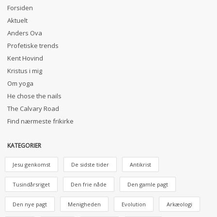
Forsiden
Aktuelt
Anders Ova
Profetiske trends
Kent Hovind
Kristus i mig
Om yoga
He chose the nails
The Calvary Road
Find nærmeste frikirke
KATEGORIER
Jesu genkomst
De sidste tider
Antikrist
Tusindårsriget
Den frie nåde
Den gamle pagt
Den nye pagt
Menigheden
Evolution
Arkæologi