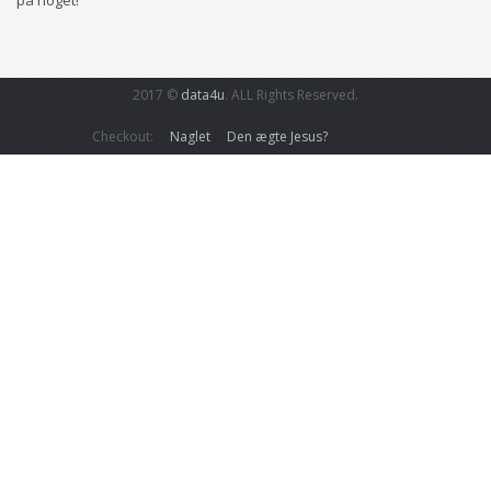
på noget!
2017 ©
data4u
. ALL Rights Reserved.
Checkout:
Naglet
Den ægte Jesus?