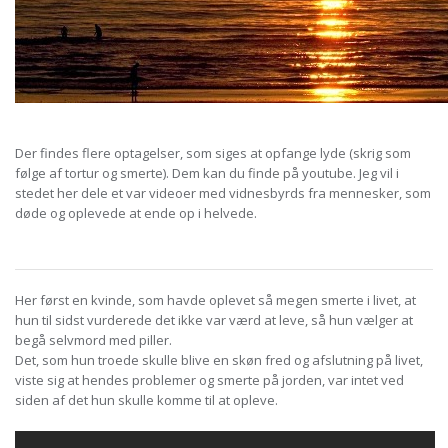
Der findes flere optagelser, som siges at opfange lyde (skrig som
følge af tortur og smerte). Dem kan du finde på youtube. Jeg vil i
stedet her dele et var videoer med vidnesbyrds fra mennesker, som
døde og oplevede at ende op i helvede.
Her først en kvinde, som havde oplevet så megen smerte i livet, at
hun til sidst vurderede det ikke var værd at leve, så hun vælger at
begå selvmord med piller.
Det, som hun troede skulle blive en skøn fred og afslutning på livet,
viste sig at hendes problemer og smerte på jorden, var intet ved
siden af det hun skulle komme til at opleve.