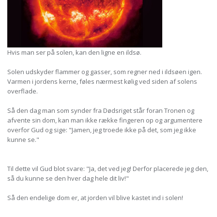
Hvis man ser på solen, kan den ligne en ildsø.
Solen udskyder flammer og gasser, som regner ned i ildsøen igen.
Varmen i jordens kerne, føles nærmest kølig ved siden af solens
overflade.
Så den dag man som synder fra Dødsriget står foran Tronen og
afvente sin dom, kan man ikke række fingeren op og argumentere
overfor Gud og sige: "Jamen, jeg troede ikke på det, som jeg ikke
kunne se."
Til dette vil Gud blot svare: "Ja, det ved jeg! Derfor placerede jeg den,
så du kunne se den hver dag hele dit liv!"
Så den endelige dom er, at jorden vil blive kastet ind i solen!