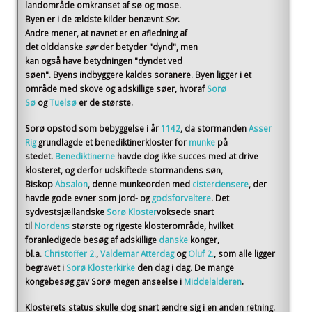
landområde omkranset af sø og mose.
Byen er i de ældste kilder benævnt
Sor
.
Andre mener, at navnet er en afledning af
det olddanske
sør
der betyder "dynd", men
kan også have betydningen "dyndet ved
søen". Byens indbyggere kaldes soranere. Byen ligger i et
område med skove og adskillige søer, hvoraf
Sorø
Sø
og
Tuelsø
er de største.
Sorø opstod som bebyggelse i år
1142
, da stormanden
Asser
Rig
grundlagde et benediktinerkloster for
munke
på
stedet.
Benediktinerne
havde dog ikke succes med at drive
klosteret, og derfor udskiftede stormandens søn,
Biskop
Absalon
, denne munkeorden med
cisterciensere
, der
havde gode evner som jord- og
godsforvaltere
. Det
sydvestsjællandske
Sorø Kloster
voksede snart
til
Nordens
største og rigeste klosterområde, hvilket
foranledigede besøg af adskillige
danske
konger,
bl.a.
Christoffer 2.
,
Valdemar Atterdag
og
Oluf 2.
, som alle ligger
begravet i
Sorø Klosterkirke
den dag i dag. De mange
kongebesøg gav Sorø megen anseelse i
Middelalderen
.
Klosterets status skulle dog snart ændre sig i en anden retning.