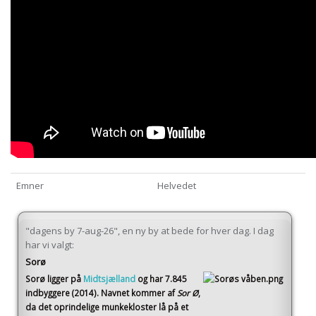
Emner
Helvedet
"dagens by 7-aug-26", en ny by at bede for hver dag. I dag
har vi valgt:
Sorø
Sorø
ligger på
Midtsjælland
og har 7.845
indbyggere (2014)
. Navnet kommer af
Sor Ø
,
da det oprindelige munkekloster lå på et