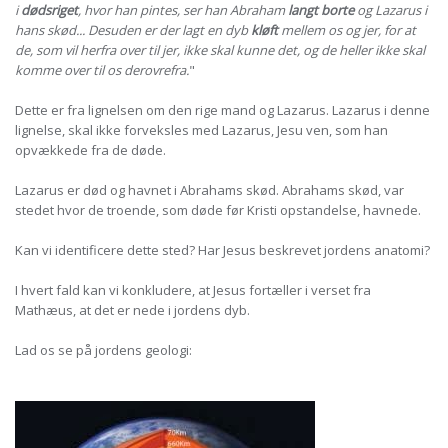
i
dødsriget
, hvor han pintes, ser han Abraham
langt borte
og Lazarus i
hans skød... Desuden er der lagt en dyb
kløft
mellem os og jer, for at
de, som vil herfra over til jer, ikke skal kunne det, og de heller ikke skal
komme over til os derovrefra.
"
Dette er fra lignelsen om den rige mand og Lazarus. Lazarus i denne
lignelse, skal ikke forveksles med Lazarus, Jesu ven, som han
opvækkede fra de døde.
Lazarus er død og havnet i Abrahams skød. Abrahams skød, var
stedet hvor de troende, som døde før Kristi opstandelse, havnede.
Kan vi identificere dette sted? Har Jesus beskrevet jordens anatomi?
I hvert fald kan vi konkludere, at Jesus fortæller i verset fra
Mathæus, at det er nede i jordens dyb.
Lad os se på jordens geologi: