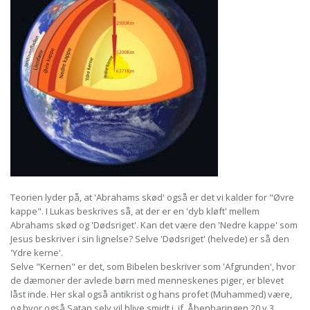
Teorien lyder på, at 'Abrahams skød' også er det vi kalder for "Øvre
kappe". I Lukas beskrives så, at der er en 'dyb kløft' mellem
Abrahams skød og 'Dødsriget'. Kan det være den 'Nedre kappe' som
Jesus beskriver i sin lignelse? Selve 'Dødsriget' (helvede) er så den
'Ydre kerne'.
Selve "Kernen" er det, som Bibelen beskriver som 'Afgrunden', hvor
de dæmoner der avlede børn med menneskenes piger, er blevet
låst inde. Her skal også antikrist og hans profet (Muhammed) være,
og hvor også Satan selv vil blive smidt i, jf. Åbenbaringen 20 v.3.