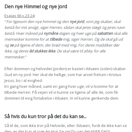
Den nye Himmel og nye jord
Esajas 66 v.23-24
:
"
For ligesom den nye himmel og den
nye jord
, som jeg skaber, skal
bestå for mit ansigt, siger Herren, sådan skal jeres slægt og jeres navn
bestå. Hver måned på
nymåne
dagen og hver uge på
sabatten
skal alle
mennesker komme for at
tilbede
mig, siger Herren. Og de skal gå ud
og
se
på ligene af dem, der brød med mig. For deres maddiker dør
ikke, og deres
ild slukkes ikke
. De skal være til afsky for alle
mennesker.
"
Efter dommen og helvedet (jorden) er kastet i ildsøen (solen) skaber
Gud en ny jord. Her skal de hellige, som har arvet frelsen i Kristus
Jesus, bo i al evighed.
En gang hver måned, samt en gang hver uge, vil vi komme for at
tilbede Herren. På vejen vil vi kunne se ligene af alle de, som fik
dommen til evig fortabelse i ildsøen. Vi vil kunne genkende dem.
Så hvis du kun tror på det du kan se...
Så til de, som ikke tror på Helvede, eller: Ildsøen, fordi de ikke kan se
den, er der kun at sige én ting: Se op! Du ser det HVER DAG!