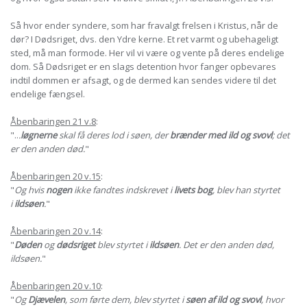
Så hvor ender syndere, som har fravalgt frelsen i Kristus, når de
dør? I Dødsriget, dvs. den Ydre kerne. Et ret varmt og ubehageligt
sted, må man formode. Her vil vi være og vente på deres endelige
dom. Så Dødsriget er en slags detention hvor fanger opbevares
indtil dommen er afsagt, og de dermed kan sendes videre til det
endelige fængsel.
Åbenbaringen 21 v.8
:
"..
.
løgnerne
skal få deres lod i søen, der
brænder med ild og svovl
; det
er den anden død.
"
Åbenbaringen 20 v.15
:
"
Og hvis
nogen
ikke fandtes indskrevet i
livets bog
, blev han styrtet
i
ildsøen
.
"
Åbenbaringen 20 v.14
:
"
Døden
og
dødsriget
blev styrtet i
ildsøen
. Det er den anden død,
ildsøen.
"
Åbenbaringen 20 v.10
:
"
Og
Djævelen
, som førte dem, blev styrtet i
søen af ild og svovl
, hvor