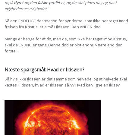
også
dyret
og den
falske profet
er, og de skal pines dag og nat i
evighedernes evigheder.
"
Så den ENDELIGE destination for synderne, som ikke har taget imod
frelsen fra Kristus, er altså i Ildsøen. Den ANDEN død.
Mange er bange for at dø, men de, som ikke har taget imod Kristus,
skal dø ENDNU engang. Denne død er blot endnu værre end den
første...
Næste spørgsmål: Hvad er Ildsøen?
Så hvis ikke ildsøen er det samme som helvede, og at helvede skal
kastes i ildsøen, hvad er ildsøen så??? Hvad kan ligne en ildsø?