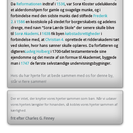
Da
Reformationen
indtraf i
1536
, var Sorø Kloster udelukkende
et alderdomshjem for gamle og svagelige munke, og i
forbindelse med den sidste munks død stiftede
Frederik
2.
i
1586
en kostskole på stedet for borgerskabets og adelens
drenge, med navn "Sorø Lærde Skole" der senere skulle blive
til
Sorø Akademi
. I
1638
fik byen
købstadsrettigheder
i
forbindelse med, at
Christian 4.
oprettede et ridderakademi tæt
ved skolen, hvor hans sønner skulle oplæres. Da forfatteren og
digteren
Ludvig Holberg
i 1700-tallet testamenterede sine
ejendomme og det meste af sin formue til Akademiet, byggede
man i
1747
de første selvstændige undervisningsbygninger.
Hvis du har hjerte for at bede sammen med os for denne by,
står vi flere sammen!
Der er intet, der knytter vores hjerter sammen som bøn. Når vi udøser
vores hjerters længsler for hinanden, så kobles vores hjerter sammen af
kærlighed.
frit efter Charles G. Finney