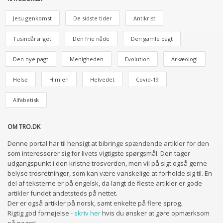
Jesu genkomst
De sidste tider
Antikrist
Tusindårsriget
Den frie nåde
Den gamle pagt
Den nye pagt
Menigheden
Evolution
Arkæologi
Helse
Himlen
Helvedet
Covid-19
Alfabetisk
OM TRO.DK
Denne portal har til hensigt at bibringe spændende artikler for den
som interesserer sig for livets vigtigste spørgsmål. Den tager
udgangspunkt i den kristne trosverden, men vil på sigt også gerne
belyse trosretninger, som kan være vanskelige at forholde sig til. En
del af teksterne er på engelsk, da langt de fleste artikler er gode
artikler fundet andetsteds på nettet.
Der er også artikler på norsk, samt enkelte på flere sprog.
Rigtig god fornøjelse -
skriv her
hvis du ønsker at gøre opmærksom