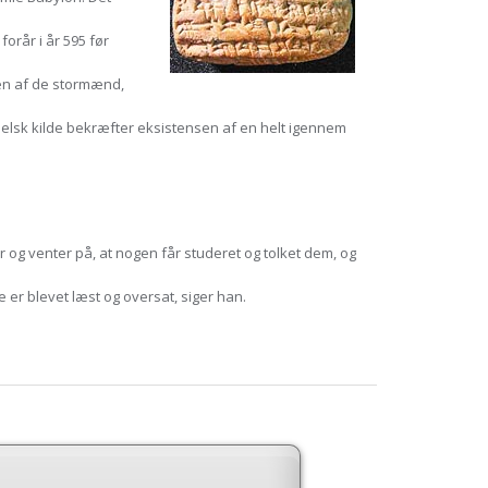
forår i år 595 før
 én af de stormænd,
belsk kilde bekræfter eksistensen af en helt igennem
 og venter på, at nogen får studeret og tolket dem, og
e er blevet læst og oversat, siger han.