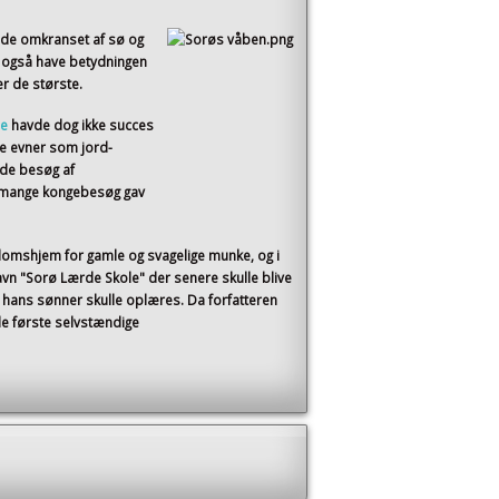
åde omkranset af sø og
 også have betydningen
er de største.
ne
havde dog ikke succes
e evner som jord-
ede besøg af
e mange kongebesøg gav
domshjem for gamle og svagelige munke, og i
vn "Sorø Lærde Skole" der senere skulle blive
 hans sønner skulle oplæres. Da forfatteren
e første selvstændige