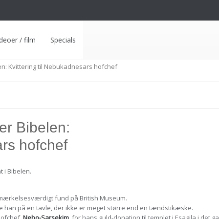
deoer / film
Specials
n: Kvittering til Nebukadnesars hofchef
er Bibelen:
ars hofchef
 i Bibelen.
 bemærkelsesværdigt fund på British Museum.
dte han på en tavle, der ikke er meget større end en tændstikæske.
hofchef,
Nebo-Sarsekim
, for hans guld-donation til templet i Esagila i det 