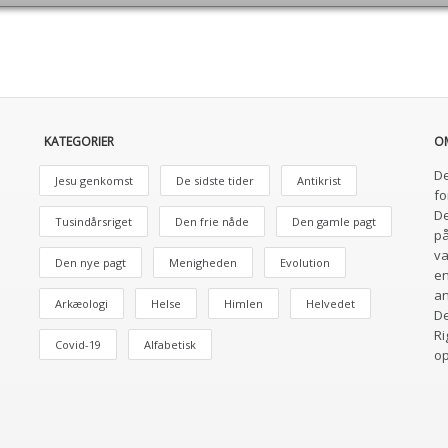
KATEGORIER
O
De
Jesu genkomst
De sidste tider
Antikrist
fo
De
Tusindårsriget
Den frie nåde
Den gamle pagt
på
va
Den nye pagt
Menigheden
Evolution
en
an
Arkæologi
Helse
Himlen
Helvedet
De
Ri
Covid-19
Alfabetisk
o