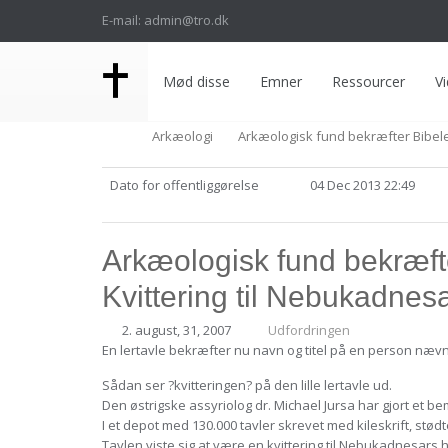
E-mail: admin@tro.dk
Mød disse
Emner
Ressourcer
Vi
Arkæologi
Arkæologisk fund bekræfter Bibele
Dato for offentliggørelse
04 Dec 2013 22:49
Arkæologisk fund bekræft
Kvittering til Nebukadnes
2. august, 31, 2007
Udfordringen
En lertavle bekræfter nu navn og titel på en person nævnt
Sådan ser ?kvitteringen? på den lille lertavle ud.
Den østrigske assyriolog dr. Michael Jursa har gjort et
I et depot med 130.000 tavler skrevet med kileskrift, stø
Tavlen viste sig at være en kvittering til Nebukadnesars 