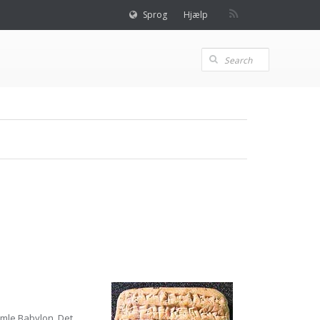
Sprog
Hjælp
gamle Babylon. Det