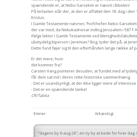
spændende er, at Nebo-Sarsekim er nævnt i Bibelen!
På lertavlen står der, at den er affattet den 18. dag i den
Kristus.
I Gamle Testamente nævnes ?hofchefen Nebo-Sarsekim? en 
der var med, da Nebukadnesar indtog Jerusalem i 587 f. K
Ifølge lektor i Gamle Testamente ved Menighedsfakultete
ubetydelig biperson i Jeremias? Bog, tyder det på, at Je
Dette fund føjer sig til den efterhånden lange række af p
Er der mere, hvor
det kommer fra?
Carsten Vang pointerer desuden, at fundet med al tydelig
får dem sat ind i deres rette historiske sammenhæng.
- Det er usandsynligt, at der ikke ligger mere af interess
- Det er en spændende tanke!
CR/Tabita
Emner
Arkæologi
"dagens by 6-aug-26", en ny by at bede for hver dag. I 