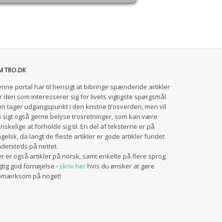
M TRO.DK
nne portal har til hensigt at bibringe spændende artikler
r den som interesserer sig for livets vigtigste spørgsmål.
n tager udgangspunkt i den kristne trosverden, men vil
 sigt også gerne belyse trosretninger, som kan være
nskelige at forholde sig til. En del af teksterne er på
gelsk, da langt de fleste artikler er gode artikler fundet
detsteds på nettet.
r er også artikler på norsk, samt enkelte på flere sprog.
gtig god fornøjelse -
skriv her
hvis du ønsker at gøre
pmærksom på noget!