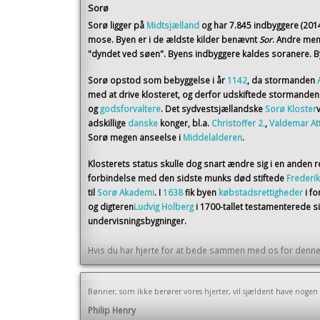
Sorø
Sorø
ligger på
Midtsjælland
og har 7.845 indbyggere (201
mose. Byen er i de ældste kilder benævnt
Sor
. Andre men
"dyndet ved søen". Byens indbyggere kaldes soranere. By
Sorø opstod som bebyggelse i år
1142
, da stormanden
med at drive klosteret, og derfor udskiftede stormande
og
godsforvaltere
. Det sydvestsjællandske
Sorø Kloster
adskillige
danske
konger, bl.a.
Christoffer 2.
,
Valdemar At
Sorø megen anseelse i
Middelalderen
.
Klosterets status skulle dog snart ændre sig i en anden r
forbindelse med den sidste munks død stiftede
Frederik
til
Sorø Akademi
. I
1638
fik byen
købstadsrettigheder
i f
og digteren
Ludvig Holberg
i 1700-tallet testamenterede 
undervisningsbygninger.
Hvis du har hjerte for at bede sammen med os for denne 
Bønner, som ikke berører vores hjerter, vil sjældent have nogen
Philip Henry