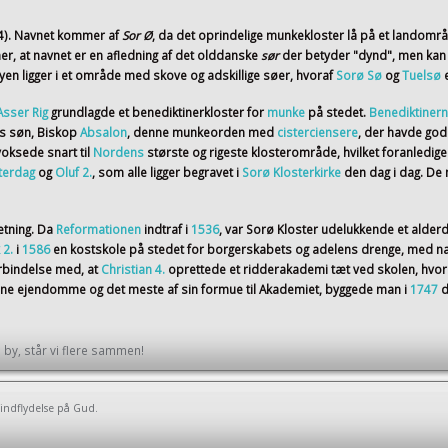
4)
. Navnet kommer af
Sor Ø
, da det oprindelige munkekloster lå på et landomr
er, at navnet er en afledning af det olddanske
sør
der betyder "dynd", men kan
en ligger i et område med skove og adskillige søer, hvoraf
Sorø Sø
og
Tuelsø
Asser Rig
grundlagde et benediktinerkloster for
munke
på stedet.
Benediktiner
ns søn, Biskop
Absalon
, denne munkeorden med
cisterciensere
, der havde god
voksede snart til
Nordens
største og rigeste klosterområde, hvilket foranledig
terdag
og
Oluf 2.
, som alle ligger begravet i
Sorø Klosterkirke
den dag i dag. D
etning. Da
Reformationen
indtraf i
1536
, var Sorø Kloster udelukkende et alder
 2.
i
1586
en kostskole på stedet for borgerskabets og adelens drenge, med na
orbindelse med, at
Christian 4.
oprettede et ridderakademi tæt ved skolen, hvor
sine ejendomme og det meste af sin formue til Akademiet, byggede man i
1747
d
by, står vi flere sammen!
 indflydelse på Gud.