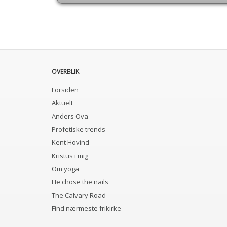
OVERBLIK
Forsiden
Aktuelt
Anders Ova
Profetiske trends
Kent Hovind
Kristus i mig
Om yoga
He chose the nails
The Calvary Road
Find nærmeste frikirke