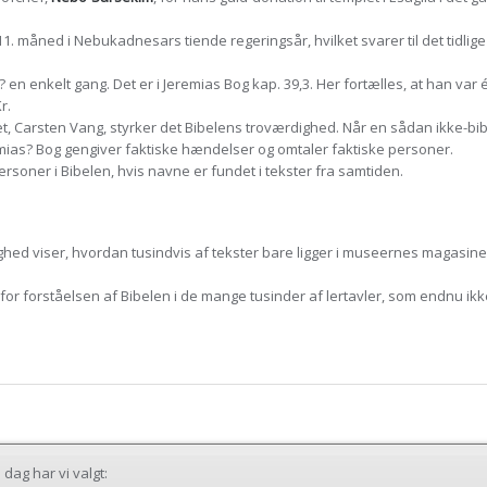
 11. måned i Nebukadnesars tiende regeringsår, hvilket svarer til det tidlige 
enkelt gang. Det er i Jeremias Bog kap. 39,3. Her fortælles, at han var
r.
t, Carsten Vang, styrker det Bibelens troværdighed. Når en sådan ikke-bi
remias? Bog gengiver faktiske hændelser og omtaler faktiske personer.
ersoner i Bibelen, hvis navne er fundet i tekster fra samtiden.
hed viser, hvordan tusindvis af tekster bare ligger i museernes magasiner
e for forståelsen af Bibelen i de mange tusinder af lertavler, som endnu ikk
dag har vi valgt: