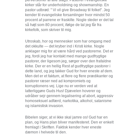
perversioner af alle slags. Pastorer i evangeliske
kirker står for underholdning og showmanship. En
pastor udbrød: " Vi vil give Broadway til folket". Jeg
kender til evangeliske forsamlinger hvor mindst 50
procent af parrene er fraskilte. Nogle steder er det tal
så højt som 80 procent, ifølge de tal jeg får fra
kirkefolk, som skriver til mig.
Utroskab, hor og mennesker som har omgang med
det okkulte — det kryber ind i Kristi kirke. Nogle
anklager mig for at være hård ved pastorerne. Det er
jeg, fordi jeg har kontakt med mange gudfrygtige
pastorer, der ligesom jeg, sørger over den frafaldne
kirke. Der er en hellig Rest af gudfrygtige pastorer i
dette land, og jeg takker Gud for hver eneste af dem.
Men det er et faktum, at flere og flere prædikanter og
pastorer ræser ned ad kompromiets og
korruptionens vej. Lige nu er verden ved at
latterliggøre Guds Hus! Djævelen hoverer og
udråber sejr gennem legalisering af abort, aggressiv
homoseksuel adfærd, narkotika, alkohol, satanisme
og islamistisk invasion.
Bibelen siger, at vi ikke skal jamre os! Gud har en
plan, og Hans plan bliver manifesteret. Den er enkelt
fremlagt i Skriften. Faktisk kender hver eneste
dæmon i helvede til den.