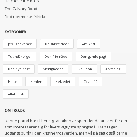
He chose the nails
The Calvary Road
Find nærmeste frikirke
KATEGORIER
Jesu genkomst
De sidste tider
Antikrist
Tusindårsriget
Den frie nåde
Den gamle pagt
Den nye pagt
Menigheden
Evolution
Arkæologi
Helse
Himlen
Helvedet
Covid-19
Alfabetisk
OM TRO.DK
Denne portal har til hensigt at bibringe spændende artikler for den
som interesserer sig for livets vigtigste spørgsmål. Den tager
udgangspunkt i den kristne trosverden, men vil på sigt også gerne