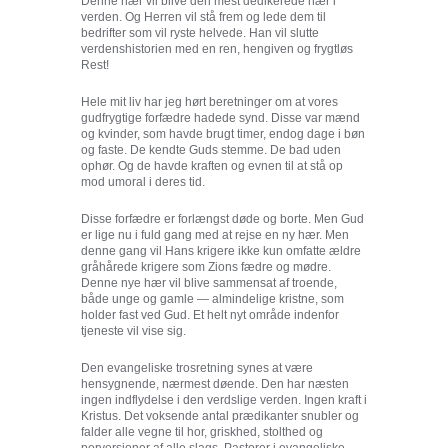
Denne hær vil blive den mest dedikerede hær i
verden. Og Herren vil stå frem og lede dem til
bedrifter som vil ryste helvede. Han vil slutte
verdenshistorien med en ren, hengiven og frygtløs
Rest!
Hele mit liv har jeg hørt beretninger om at vores
gudfrygtige forfædre hadede synd. Disse var mænd
og kvinder, som havde brugt timer, endog dage i bøn
og faste. De kendte Guds stemme. De bad uden
ophør. Og de havde kraften og evnen til at stå op
mod umoral i deres tid.
Disse forfædre er forlængst døde og borte. Men Gud
er lige nu i fuld gang med at rejse en ny hær. Men
denne gang vil Hans krigere ikke kun omfatte ældre
gråhårede krigere som Zions fædre og mødre.
Denne nye hær vil blive sammensat af troende,
både unge og gamle — almindelige kristne, som
holder fast ved Gud. Et helt nyt område indenfor
tjeneste vil vise sig.
Den evangeliske trosretning synes at være
hensygnende, nærmest døende. Den har næsten
ingen indflydelse i den verdslige verden. Ingen kraft i
Kristus. Det voksende antal prædikanter snubler og
falder alle vegne til hor, griskhed, stolthed og