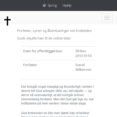
Sprog
Hjælp
Toggl
Profetier, syner og åbenbaringer om Endetiden
naviga
Guds skjulte hær til de sidste tider
Dato for offentliggørelse
09 Nov
2013 01:53
Forfatter
David
Wilkerson
Der foregår noget mægtigt og forunderligt i verden i
denne tid! Gud arbejder stille og i det skjulte — og
det er så overnaturligt, at det overgår enhver
menneskelig forstand. Men det Gud gør lige nu, har
indflydelse på hele verden i disse sidste dage.
Gud forbereder en lille men stærk hær af kristne!