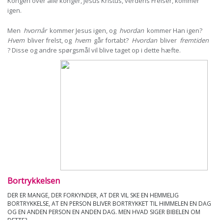
Kongen over alle konger, Jesus Kristus, verdens Frelser, kommer
igen.
Men
hvornår
kommer Jesus igen, og
hvordan
kommer Han igen?
Hvem
bliver frelst, og
hvem
går fortabt?
Hvordan
bliver
fremtiden
? Disse og andre spørgsmål vil blive taget op i dette hæfte.
Bortrykkelsen
DER ER MANGE, DER FORKYNDER, AT DER VIL SKE EN HEMMELIG
BORTRYKKELSE, AT EN PERSON BLIVER BORTRYKKET TIL HIMMELEN EN DAG
OG EN ANDEN PERSON EN ANDEN DAG. MEN HVAD SIGER BIBELEN OM