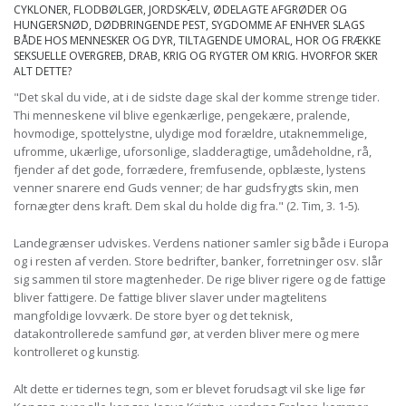
CYKLONER, FLODBØLGER, JORDSKÆLV, ØDELAGTE AFGRØDER OG
HUNGERSNØD, DØDBRINGENDE PEST, SYGDOMME AF ENHVER SLAGS
BÅDE HOS MENNESKER OG DYR, TILTAGENDE UMORAL, HOR OG FRÆKKE
SEKSUELLE OVERGREB, DRAB, KRIG OG RYGTER OM KRIG. HVORFOR SKER
ALT DETTE?
"Det skal du vide, at i de sidste dage skal der komme strenge tider.
Thi menneskene vil blive egenkærlige, pengekære, pralende,
hovmodige, spottelystne, ulydige mod forældre, utaknemmelige,
ufromme, ukærlige, uforsonlige, sladderagtige, umådeholdne, rå,
fjender af det gode, forrædere, fremfusende, opblæste, lystens
venner snarere end Guds venner; de har gudsfrygts skin, men
fornægter dens kraft. Dem skal du holde dig fra." (2. Tim, 3. 1-5).
Landegrænser udviskes. Verdens nationer samler sig både i Europa
og i resten af verden. Store bedrifter, banker, forretninger osv. slår
sig sammen til store magtenheder. De rige bliver rigere og de fattige
bliver fattigere. De fattige bliver slaver under magtelitens
mangfoldige lovværk. De store byer og det teknisk,
datakontrollerede samfund gør, at verden bliver mere og mere
kontrolleret og kunstig.
Alt dette er tidernes tegn, som er blevet forudsagt vil ske lige før