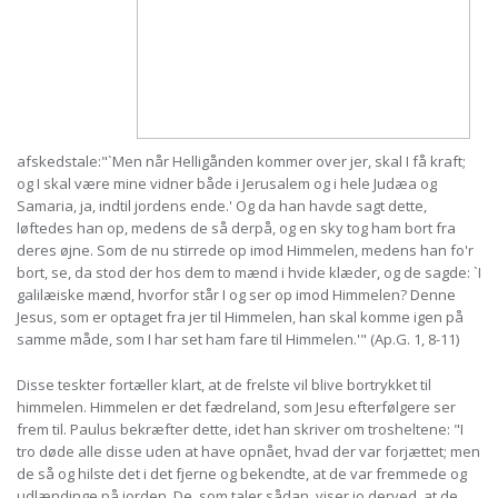
afskedstale:"`Men når Helligånden kommer over jer, skal I få kraft;
og I skal være mine vidner både i Jerusalem og i hele Judæa og
Samaria, ja, indtil jordens ende.' Og da han havde sagt dette,
løftedes han op, medens de så derpå, og en sky tog ham bort fra
deres øjne. Som de nu stirrede op imod Himmelen, medens han fo'r
bort, se, da stod der hos dem to mænd i hvide klæder, og de sagde: `I
galilæiske mænd, hvorfor står I og ser op imod Himmelen? Denne
Jesus, som er optaget fra jer til Himmelen, han skal komme igen på
samme måde, som I har set ham fare til Himmelen.'" (Ap.G. 1, 8-11)
Disse teskter fortæller klart, at de frelste vil blive bortrykket til
himmelen. Himmelen er det fædreland, som Jesu efterfølgere ser
frem til. Paulus bekræfter dette, idet han skriver om trosheltene: "I
tro døde alle disse uden at have opnået, hvad der var forjættet; men
de så og hilste det i det fjerne og bekendte, at de var fremmede og
udlændinge på jorden. De, som taler sådan, viser jo derved, at de