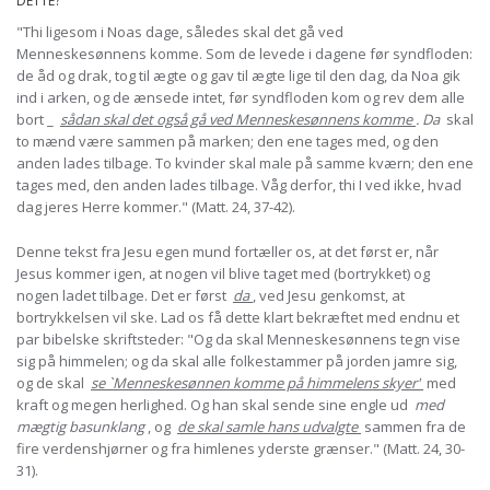
DETTE?
"Thi ligesom i Noas dage, således skal det gå ved
Menneskesønnens komme. Som de levede i dagene før syndfloden:
de åd og drak, tog til ægte og gav til ægte lige til den dag, da Noa gik
ind i arken, og de ænsede intet, før syndfloden kom og rev dem alle
bort _
sådan skal det også gå ved Menneskesønnens komme
. Da
skal
to mænd være sammen på marken; den ene tages med, og den
anden lades tilbage. To kvinder skal male på samme kværn; den ene
tages med, den anden lades tilbage. Våg derfor, thi I ved ikke, hvad
dag jeres Herre kommer." (Matt. 24, 37-42).
Denne tekst fra Jesu egen mund fortæller os, at det først er, når
Jesus kommer igen, at nogen vil blive taget med (bortrykket) og
nogen ladet tilbage. Det er først
da
, ved Jesu genkomst, at
bortrykkelsen vil ske. Lad os få dette klart bekræftet med endnu et
par bibelske skriftsteder: "Og da skal Menneskesønnens tegn vise
sig på himmelen; og da skal alle folkestammer på jorden jamre sig,
og de skal
se `Menneskesønnen komme på himmelens skyer'
med
kraft og megen herlighed. Og han skal sende sine engle ud
med
mægtig basunklang
, og
de skal samle hans udvalgte
sammen fra de
fire verdenshjørner og fra himlenes yderste grænser." (Matt. 24, 30-
31).