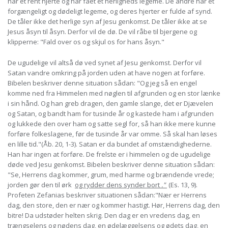
har et rent hjerte og har fået et herligheds legeme. De andre har et
forgængeligt og dødeligt legeme, og deres hjerter er fulde af synd.
De tåler ikke det herlige syn af Jesu genkomst. De tåler ikke at se
Jesus åsyn til åsyn. Derfor vil de dø. De vil råbe til bjergene og
klipperne: "Fald over os og skjul os for hans åsyn."
De ugudelige vil altså dø ved synet af Jesu genkomst. Derfor vil
Satan vandre omkring på jorden uden at have nogen at forføre.
Bibelen beskriver denne situation sådan: "Og jeg så en engel
komme ned fra Himmelen med nøglen til afgrunden og en stor lænke
i sin hånd. Og han greb dragen, den gamle slange, det er Djævelen
og Satan, og bandt ham for tusinde år og kastede ham i afgrunden
og lukkede den over ham og satte segl for, så han ikke mere kunne
forføre folkeslagene, før de tusinde år var omme. Så skal han løses
en lille tid."(Åb. 20, 1-3). Satan er da bundet af omstændighederne.
Han har ingen at forføre. De frelste er i himmelen og de ugudelige
døde ved Jesu genkomst. Bibelen beskriver denne situation sådan:
"Se, Herrens dag kommer, grum, med harme og brændende vrede;
jorden gør den til ørk
og rydder dens synder bort
."
(Es. 13, 9).
Profeten Zefanias beskriver situationen sådan:"Nær er Herrens
dag, den store, den er nær og kommer hastigt. Hør, Herrens dag, den
bitre! Da udstøder helten skrig. Den dag er en vredens dag, en
trængselens og nødens dag, en ødelæggelsens og ødets dag, en