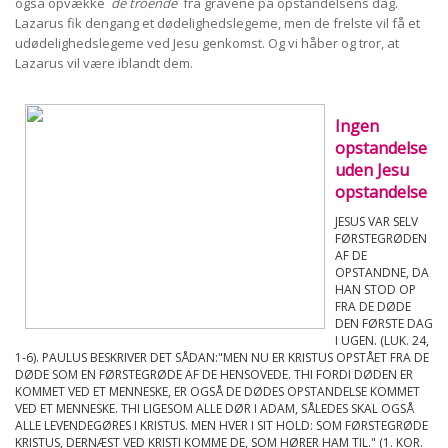
også opvække
de troende
fra gravene på opstandelsens dag.
Lazarus fik dengang et dødelighedslegeme, men de frelste vil få et
udødelighedslegeme ved Jesu genkomst. Og vi håber og tror, at
Lazarus vil være iblandt dem.
Ingen
opstandelse
uden Jesu
opstandelse
JESUS VAR SELV
FØRSTEGRØDEN
AF DE
OPSTANDNE, DA
HAN STOD OP
FRA DE DØDE
DEN FØRSTE DAG
I UGEN. (LUK. 24,
1-6). PAULUS BESKRIVER DET SÅDAN:"MEN NU ER KRISTUS OPSTÅET FRA DE
DØDE SOM EN FØRSTEGRØDE AF DE HENSOVEDE. THI FORDI DØDEN ER
KOMMET VED ET MENNESKE, ER OGSÅ DE DØDES OPSTANDELSE KOMMET
VED ET MENNESKE. THI LIGESOM ALLE DØR I ADAM, SÅLEDES SKAL OGSÅ
ALLE LEVENDEGØRES I KRISTUS. MEN HVER I SIT HOLD: SOM FØRSTEGRØDE
KRISTUS, DERNÆST VED KRISTI KOMME DE, SOM HØRER HAM TIL." (1. KOR.