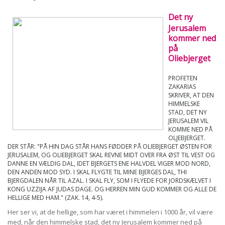
Det ny
Jerusalem
kommer ned
på
Oliebjerget
PROFETEN
ZAKARIAS
SKRIVER, AT DEN
HIMMELSKE
STAD, DET NY
JERUSALEM VIL
KOMME NED PÅ
OLJEBJERGET.
DER STÅR: "PÅ HIN DAG STÅR HANS FØDDER PÅ OLIEBJERGET ØSTEN FOR
JERUSALEM, OG OLIEBJERGET SKAL REVNE MIDT OVER FRA ØST TIL VEST OG
DANNE EN VÆLDIG DAL, IDET BJERGETS ENE HALVDEL VIGER MOD NORD,
DEN ANDEN MOD SYD. I SKAL FLYGTE TIL MINE BJERGES DAL, THI
BJERGDALEN NÅR TIL AZAL. I SKAL FLY, SOM I FLYEDE FOR JORDSKÆLVET I
KONG UZZIJA AF JUDAS DAGE. OG HERREN MIN GUD KOMMER OG ALLE DE
HELLIGE MED HAM." (ZAK. 14, 4-5).
Her ser vi, at de hellige, som har været i himmelen i 1000 år, vil være
med, når den himmelske stad, det ny Jerusalem kommer ned på