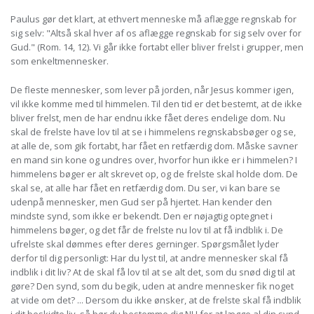
Paulus gør det klart, at ethvert menneske må aflægge regnskab for
sig selv: "Altså skal hver af os aflægge regnskab for sig selv over for
Gud." (Rom. 14, 12). Vi går ikke fortabt eller bliver frelst i grupper, men
som enkeltmennesker.
De fleste mennesker, som lever på jorden, når Jesus kommer igen,
vil ikke komme med til himmelen. Til den tid er det bestemt, at de ikke
bliver frelst, men de har endnu ikke fået deres endelige dom. Nu
skal de frelste have lov til at se i himmelens regnskabsbøger og se,
at alle de, som gik fortabt, har fået en retfærdig dom. Måske savner
en mand sin kone og undres over, hvorfor hun ikke er i himmelen? I
himmelens bøger er alt skrevet op, og de frelste skal holde dom. De
skal se, at alle har fået en retfærdig dom. Du ser, vi kan bare se
udenpå mennesker, men Gud ser på hjertet. Han kender den
mindste synd, som ikke er bekendt. Den er nøjagtig optegnet i
himmelens bøger, og det får de frelste nu lov til at få indblik i. De
ufrelste skal dømmes efter deres gerninger. Spørgsmålet lyder
derfor til dig personligt: Har du lyst til, at andre mennesker skal få
indblik i dit liv? At de skal få lov til at se alt det, som du snød dig til at
gøre? Den synd, som du begik, uden at andre mennesker fik noget
at vide om det? ... Dersom du ikke ønsker, at de frelste skal få indblik