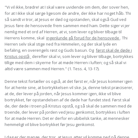
"Vi vil ikke, brødre! at I skal være uvidende om dem, der sover hen,
for at I ikke skal sørge ligesom de andre, der ikke har noget håb. Thi
så sandt vi tror, at Jesus er død og opstanden, skal også Gud ved
Jesus føre de hensovede frem sammen med ham. Dette siger vi jer
nemlig med et ord af Herren, at vi, som lever og bliver tilbage til
Herrens komme, skal
ingenlunde gå forud for de hensovede
. Thi
Herren selv skal stige ned fra Himmelen, og der skal lyde en
befaling, en overengels røst og Guds basun. Og
først skal de døde i
Kristus opstå;
derefter skal vi, som lever og bliver tilbage, bortrykkes
tillige med dem i skyerne for at møde Herren i luften; og så skal vi
altid være sammen med Herren." (1. Tess. 4, 13-17).
Denne tekst fortæller os også, at det først er, når Jesus kommer igen
for at hente sine, at bortrykkelsen vil ske. Ja, denne tekst præciserer,
at de, der lever på jorden, når Jesus kommer igen, ikke vil blive
bortrykket, før opstandelsen af de døde har fundet sted. Først skal
de, der døde i troen på Kristus opstå, og så skal de sammen med de
troende, der lever på jorden ved Jesu genkomst, bortrykkes i luften
for at møde Herren. Det er derfor en ubibelsk tanke, at mennesker
hemmeligt vil blive bortrykket før Jesu genkomst.
I dag er der mange, der tror, at Jesus atter vil komme ned på denne