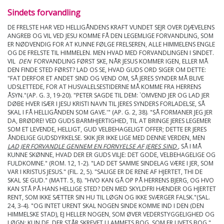
Sindets forvandling
DE FRELSTE HAR VED HELLIGÅNDENS KRAFT VUNDET SEJR OVER DJÆVELENS
ANGREB OG VIL VED JESU KOMME FÅ DEN LEGEMLIGE FORVANDLING, SOM
ER NØDVENDIG FOR AT KUNNE FØLGE FRELSEREN, ALLE HIMMELENS ENGLE
OG DE FRELSTE TIL HIMMELEN. MEN HVAD MED FORVANDLINGEN I SINDET.
VIL
DEN
FORVANDLING FØRST SKE, NÅR JESUS KOMMER IGEN, ELLER MÅ
DEN FINDE STED FØRST? LAD OS SE, HVAD GUDS ORD SIGER OM DETTE:
"FAT DERFOR ET ANDET SIND OG VEND OM, SÅ JERES SYNDER MÅ BLIVE
UDSLETTEDE, FOR AT HUSVALELSESTIDERNE MÅ KOMME FRA HERRENS
ÅSYN."(AP. G. 3, 19-20). "PETER SAGDE TIL DEM: `OMVEND JER OG LAD JER
DØBE HVER ISÆR I JESU KRISTI NAVN TIL JERES SYNDERS FORLADELSE, SÅ
SKAL I FÅ HELLIGÅNDEN SOM GAVE.'" (AP. G. 2, 38). "SÅ FORMANER JEG JER
DA, BRØDRE! VED GUDS BARMHJERTIGHED, TIL AT BRINGE JERES LEGEMER
SOM ET LEVENDE, HELLIGT, GUD VELBEHAGELIGT OFFER; DETTE ER JERES
ÅNDELIGE GUDSDYRKELSE. SKIK JER IKKE LIGE MED DENNE VERDEN, MEN
LAD JER FORVANDLE GENNEM EN FORNYELSE AF JERES SIND
, SÅ I MÅ
KUNNE SKØNNE, HVAD DER ER GUDS VILJE: DET GODE, VELBEHAGELIGE OG
FULDKOMNE." (ROM. 12, 1-2). "LAD DET SAMME SINDELAG VÆRE I JER, SOM
VAR I KRISTUS JESUS." (FIL. 2, 5). "SALIGE ER DE RENE AF HJERTET, THI DE
SKAL SE GUD." (MATT. 5, 8). "HVO KAN GÅ OP PÅ HERRENS BJERG, OG HVO
KAN STÅ PÅ HANS HELLIGE STED? DEN MED SKYLDFRI HÆNDER OG HJERTET
RENT, SOM IKKE SÆTTER SIN HU TIL LØGN OG IKKE SVÆRGER FALSK."(SAL.
24, 3-4). "OG INTET URENT SKAL NOGEN SINDE KOMME IND I DEN (DEN
HIMMELSKE STAD), EJ HELLER NOGEN, SOM ØVER VEDERSTYGGELIGHED OG
LØGN; KUN DE, DER STÅR SKREVET I LAMMETS BOG, SOM ER LIVETS BOG."