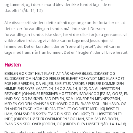
og Lammet, og i deres mund blev der ikke fundet løgn; de er
dadelfri." (Åb. 14, 1-5).
Alle disse skriftsteder i dette afsnit og mange andre fortæller os, at
det er
nu
forvandlingen i sindet må finde sted. Dersom
forvandlingen i sindet ikke sker, før vi dør eller før Jesu genkomst, vil
vi ikke blive frelst, og vi vil ikke kunne tage med Jesus hjem til
himmelen. Det er kun dem, der er "rene af hjertet", der vil kunne
tage med ham, når han kommer. Det er "frugten", der vil blive høstet.
Høsten
BIBELEN GØR DET HELT KLART, AT NÅR ADVARSELSBUDSKABET OG
BUDSKABET OM NÅDE OG FRELSE ER BLEVET FORKYNDT MED KLAR RØST
FOR HELE VERDEN, DA VIL JESUS KRISTUS, VERDENS FRELSER KOMME IGEN I
HIMMELENS SKYER. (MATT. 24, 14 OG ÅB. 14, 6-12). DA VIL HØSTTIDEN
BEGYNDE. JOHANNES BESKRIVER HØSTTIDEN SÅDAN:"OG JEG SÅ, OG SE, EN
HVID SKY, OG PÅ SKYEN SAD DER EN, SOM LIGNEDE EN MENNESKESØN,
MED EN GYLDEN KRANS PÅ SIT HOVED OG EN SKARP SEGL I SIN HÅND. OG
EN ANDEN ENGEL KOM UD FRA TEMPLET OG RÅBTE MED HØJ RØST TIL
HAM, SOM SAD PÅ SKYEN: `TAG DIN SEGL OG HØST; THI HØSTTIDEN ER
INDE, JORDENS HØST ER OVERMODEN.' OG HAN, SOM SAD PÅ SKYEN,
SVANG SIN SEGL OVER JORDEN, OG JORDEN BLEV HØSTET."(ÅB. 14, 14-16).
Denne tekst er et nyt bevis på, at når Jesus Kristus kommer igen for