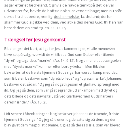
søger efter et fædreland. Og hvis de havde tænkt på det, de var
udvandret fra, havde de haft tid nok til at vende tilbage; men nu står
deres hu til et bedre, nemlig
det himmelske
fædreland; derfor
skammer Gud sig ikke ved dem, ved at kaldes deres Gud; thi han har
beredt dem en stad."(Heb. 11, 13-16).
Trængsel før Jesu genkomst
Bibelen gør det klart, at lige før Jesus kommer igen, vil alle mennesker
blive sat på valg, hvorvidt de vil tilbede Gud som Skaber eller tilbede
"dyret" og tage dets "mærke". (Åb. 14, 6-12). Nogle mener, at trængselen
med "dyrets mærke" kommer efter bortrykkelsen. Men Bibelen
bekræfter, at de frelste hjemme i Guds rige, har været i kamp med det,
som Bibelen beskriver som "dyrets billede" og "dyrets mærke". Johannes
beskriver det sådan: "Og jeg så noget ligesom et glarhav, isprængt med
ild. Og
jeg så dem, som var gået sejrende ud af kampen med dyret og
dets billede og dets navns tal
, stå ved Glarhavet med Guds harper i
deres hænder." (Åb. 15, 2).
Lidt senere i Åbenbaringens bog beskriver Johannes de troende, frelste
hjemme i Guds rige: "Og jeg så troner, og de satte sig på dem, og der
blev givet dem magt til at dømme. Og jeg så deres sjæle, som var blevet