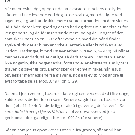
16).
Når mennesket dør, ophører det at eksistere. Bibelens ord lyder
sådan: "Thi de levende ved dog, at de skal dø, men de døde ved
ingenting, og løn har de ikke mere i vente; thi mindet om dem slettes
ud. Både deres kærlighed og deres had og deres misundelse er for
længst borte, og de får ingen sinde mere lod og del i noget af det,
som sker under solen.. Gør efter evne alt, hvad din hånd finder
styrke til; thi der er hverken virke eller tanke eller kundskab eller
visdom i Dødsriget, hvor du stævner hen."(Præd. 9, 5-6+10). Så når et
menneske er dødt, så er det lige så dødt som en livløs sten. Der er
ikke noget liv, ikke nogen tanke, forstand eller eksistens. Det ligger i
graven og bliver til jord. Derfor sker der et nyt mirakel, når Jesus
opvækker menneskene fra gravene, nogle til evigt liv og andre til
evig fortabelse. (1. Mos. 3, 19 + Joh. 5, 29).
Da en af Jesu venner, Lazarus, døde og havde været død i fire dage,
kaldte Jesus døden for en søvn. Senere sagde han, at Lazarus var
død. (Joh. 11, 1-44). De døde ligger altså i gravene _ de "sover".
De
som døde i troen på Jesus Kristus
vil blive opvækket ved Jesu
genkomst - de ugudelige efter de 1000 år. (Se senere)
Sådan som Jesus opvækkede Lazarus fra graven, sådan vil han