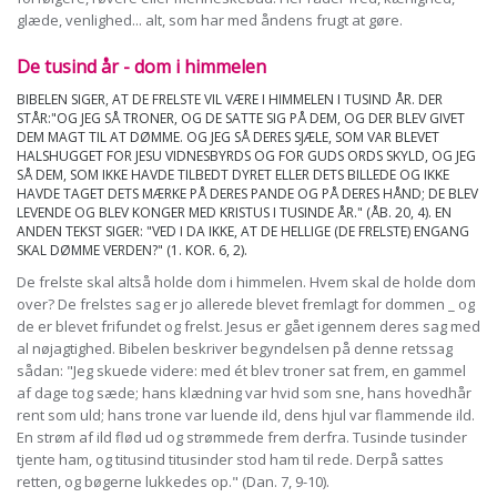
glæde, venlighed... alt, som har med åndens frugt at gøre.
De tusind år - dom i himmelen
BIBELEN SIGER, AT DE FRELSTE VIL VÆRE I HIMMELEN I TUSIND ÅR. DER
STÅR:"OG JEG SÅ TRONER, OG DE SATTE SIG PÅ DEM, OG DER BLEV GIVET
DEM MAGT TIL AT DØMME. OG JEG SÅ DERES SJÆLE, SOM VAR BLEVET
HALSHUGGET FOR JESU VIDNESBYRDS OG FOR GUDS ORDS SKYLD, OG JEG
SÅ DEM, SOM IKKE HAVDE TILBEDT DYRET ELLER DETS BILLEDE OG IKKE
HAVDE TAGET DETS MÆRKE PÅ DERES PANDE OG PÅ DERES HÅND; DE BLEV
LEVENDE OG BLEV KONGER MED KRISTUS I TUSINDE ÅR." (ÅB. 20, 4). EN
ANDEN TEKST SIGER: "VED I DA IKKE, AT DE HELLIGE (DE FRELSTE) ENGANG
SKAL DØMME VERDEN?" (1. KOR. 6, 2).
De frelste skal altså holde dom i himmelen. Hvem skal de holde dom
over? De frelstes sag er jo allerede blevet fremlagt for dommen _ og
de er blevet frifundet og frelst. Jesus er gået igennem deres sag med
al nøjagtighed. Bibelen beskriver begyndelsen på denne retssag
sådan: "Jeg skuede videre: med ét blev troner sat frem, en gammel
af dage tog sæde; hans klædning var hvid som sne, hans hovedhår
rent som uld; hans trone var luende ild, dens hjul var flammende ild.
En strøm af ild flød ud og strømmede frem derfra. Tusinde tusinder
tjente ham, og titusind titusinder stod ham til rede. Derpå sattes
retten, og bøgerne lukkedes op." (Dan. 7, 9-10).