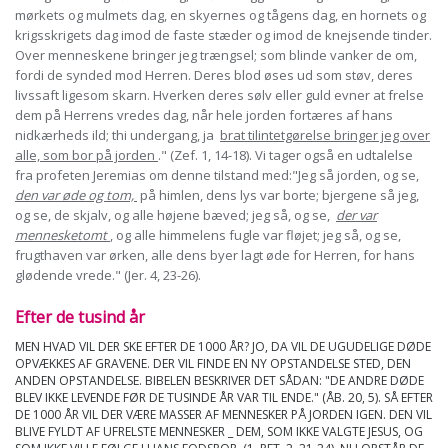
mørkets og mulmets dag, en skyernes og tågens dag, en hornets og
krigsskrigets dag imod de faste stæder og imod de knejsende tinder.
Over menneskene bringer jeg trængsel; som blinde vanker de om,
fordi de synded mod Herren. Deres blod øses ud som støv, deres
livssaft ligesom skarn. Hverken deres sølv eller guld evner at frelse
dem på Herrens vredes dag, når hele jorden fortæres af hans
nidkærheds ild; thi undergang, ja
brat tilintetgørelse bringer jeg over
alle, som bor på jorden
." (Zef. 1, 14-18). Vi tager også en udtalelse
fra profeten Jeremias om denne tilstand med:"Jeg så jorden, og se,
den var øde og tom,
på himlen, dens lys var borte; bjergene så jeg,
og se, de skjalv, og alle højene bæved; jeg så, og se,
der var
mennesketomt
, og alle himmelens fugle var fløjet; jeg så, og se,
frugthaven var ørken, alle dens byer lagt øde for Herren, for hans
glødende vrede." (Jer. 4, 23-26).
Efter de tusind år
MEN HVAD VIL DER SKE EFTER DE 1000 ÅR? JO, DA VIL DE UGUDELIGE DØDE
OPVÆKKES AF GRAVENE. DER VIL FINDE EN NY OPSTANDELSE STED, DEN
ANDEN OPSTANDELSE. BIBELEN BESKRIVER DET SÅDAN: "DE ANDRE DØDE
BLEV IKKE LEVENDE FØR DE TUSINDE ÅR VAR TIL ENDE." (ÅB. 20, 5). SÅ EFTER
DE 1000 ÅR VIL DER VÆRE MASSER AF MENNESKER PÅ JORDEN IGEN. DEN VIL
BLIVE FYLDT AF UFRELSTE MENNESKER _ DEM, SOM IKKE VALGTE JESUS, OG