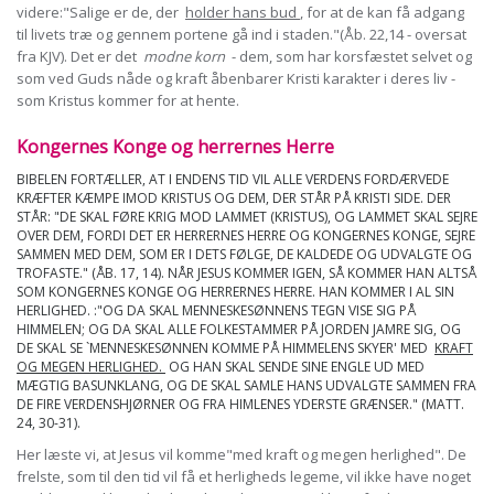
videre:"Salige er de, der
holder hans bud
, for at de kan få adgang
til livets træ og gennem portene gå ind i staden."(Åb. 22,14 - oversat
fra KJV). Det er det
modne korn
- dem, som har korsfæstet selvet og
som ved Guds nåde og kraft åbenbarer Kristi karakter i deres liv -
som Kristus kommer for at hente.
Kongernes Konge og herrernes Herre
BIBELEN FORTÆLLER, AT I ENDENS TID VIL ALLE VERDENS FORDÆRVEDE
KRÆFTER KÆMPE IMOD KRISTUS OG DEM, DER STÅR PÅ KRISTI SIDE. DER
STÅR: "DE SKAL FØRE KRIG MOD LAMMET (KRISTUS), OG LAMMET SKAL SEJRE
OVER DEM, FORDI DET ER HERRERNES HERRE OG KONGERNES KONGE, SEJRE
SAMMEN MED DEM, SOM ER I DETS FØLGE, DE KALDEDE OG UDVALGTE OG
TROFASTE." (ÅB. 17, 14). NÅR JESUS KOMMER IGEN, SÅ KOMMER HAN ALTSÅ
SOM KONGERNES KONGE OG HERRERNES HERRE. HAN KOMMER I AL SIN
HERLIGHED. :"OG DA SKAL MENNESKESØNNENS TEGN VISE SIG PÅ
HIMMELEN; OG DA SKAL ALLE FOLKESTAMMER PÅ JORDEN JAMRE SIG, OG
DE SKAL SE `MENNESKESØNNEN KOMME PÅ HIMMELENS SKYER' MED
KRAFT
OG MEGEN HERLIGHED.
OG HAN SKAL SENDE SINE ENGLE UD MED
MÆGTIG BASUNKLANG, OG DE SKAL SAMLE HANS UDVALGTE SAMMEN FRA
DE FIRE VERDENSHJØRNER OG FRA HIMLENES YDERSTE GRÆNSER." (MATT.
24, 30-31).
Her læste vi, at Jesus vil komme"med kraft og megen herlighed". De
frelste, som til den tid vil få et herligheds legeme, vil ikke have noget