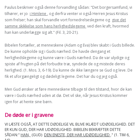
Paulus beskriver også denne forvandling sådan: "Det borgersamfund, vi
tilhører, er jo
i Himlene
, og derfra venter vi også Herren Jesus Kristus
som frelser; han skal forvandle vort fornedrelseslegeme og
give det
samme skikkelse som hans herlighedslegeme
ved den kraft, hvormed
han kan underlægge sig alt." (Fil. 3, 20-21).
Bibelen fortæller, at menneskene (Adam og Eva) blev skabt i Guds billede.
De kunne opholde sig i Guds nærhed. De havde dengang et
herlighedslegeme og kunne være i Guds nærhed. Da de var ulydige og
spiste af frugten på det forbudte træ, syndede de og mistede deres
herlighed. (1. Mos. 3, 6-19). Da kunne de ikke længere se Gud og leve. De
fik et uforgængeligt og dødeligt legeme. Det har du og jeg også.
Men Gud ønsker at føre menneskene tilbage til den tilstand, hvor de kan
være i Guds nærhed uden at dø. Det vil ske, når Jesus Kristus kommer
igen for at hente sine børn.
De døde er i gravene
VI LÆSTE OGSÅ, AT DETTE DØDELIGE VIL BLIVE IKLÆDT UDØDELIGHED. DET
ER KUN GUD, DER HAR UDØDELIGHED. BIBELEN BEKRÆFTER DETTE
SÅDAN:"
HAN,
(GUD)
DEN ENESTE, DER HAR UDØDELIGHED
." (1. TIM 6,