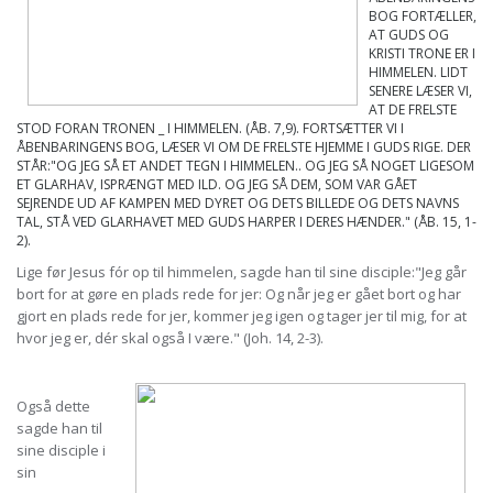
BOG FORTÆLLER,
AT GUDS OG
KRISTI TRONE ER I
HIMMELEN. LIDT
SENERE LÆSER VI,
AT DE FRELSTE
STOD FORAN TRONEN _ I HIMMELEN. (ÅB. 7,9). FORTSÆTTER VI I
ÅBENBARINGENS BOG, LÆSER VI OM DE FRELSTE HJEMME I GUDS RIGE. DER
STÅR:"OG JEG SÅ ET ANDET TEGN I HIMMELEN.. OG JEG SÅ NOGET LIGESOM
ET GLARHAV, ISPRÆNGT MED ILD. OG JEG SÅ DEM, SOM VAR GÅET
SEJRENDE UD AF KAMPEN MED DYRET OG DETS BILLEDE OG DETS NAVNS
TAL, STÅ VED GLARHAVET MED GUDS HARPER I DERES HÆNDER." (ÅB. 15, 1-
2).
Lige før Jesus fór op til himmelen, sagde han til sine disciple:"Jeg går
bort for at gøre en plads rede for jer: Og når jeg er gået bort og har
gjort en plads rede for jer, kommer jeg igen og tager jer til mig, for at
hvor jeg er, dér skal også I være." (Joh. 14, 2-3).
Også dette
sagde han til
sine disciple i
sin