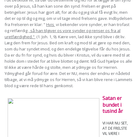
i dit beskidte liv, så bør du bestemme dig NU for at lægge al din synd
over på Jesus, så han kan sone din synd. Frelsen er givet på
betingelser. Jesus har gjort alt, for at du og jeg skal få evigt liv, men
det er op til dig og mig, om vi vil tage imod frelsens gave. Indbydelsen
fra Frelseren er klar: "
Hvis
vi bekender vore synder, er han trofast
og retfærdig
, så han tilgiver os vore synder og renser os fra al
uretfærdighed."
(1. Joh. 1, 9). Kære ven, lad ikke synd blive i dit liv.
Læg den frem for Jesus. Bed om kraft og mod til at gøre op med den,
som du har syndet imod, og den endelige tilgivelse får du hos Jesus.
Da er du fri for synd, og hvis du bliver i Kristus, vil du være med til at
holde dom i stedet for at blive blottet og dømt. Må Gud hjælpe os alle
til ikke at være hårde og stolte, men at ydmyge os for Herren.
Ydmyghed går forud for ære. Det er NU, mens der endnu er nådetid
tilbage, at vi må ydmyge os for Herren, så vi kan blive rene i Lammets
blod og være rede til hans genkomst.
Satan er
bundet i
tusind år
VI HAR NU SET,
AT DE FRELSTE
VIL VÆRE I