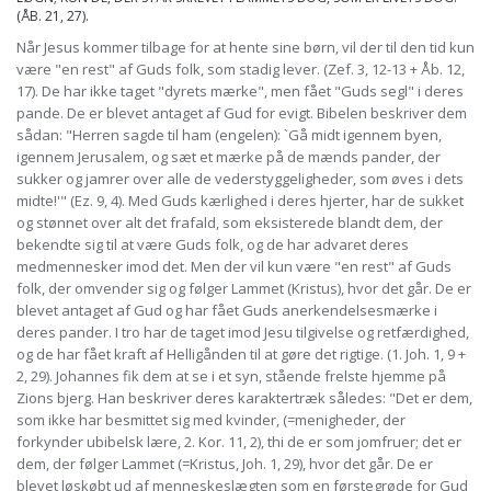
(ÅB. 21, 27).
Når Jesus kommer tilbage for at hente sine børn, vil der til den tid kun
være "en rest" af Guds folk, som stadig lever. (Zef. 3, 12-13 + Åb. 12,
17). De har ikke taget "dyrets mærke", men fået "Guds segl" i deres
pande. De er blevet antaget af Gud for evigt. Bibelen beskriver dem
sådan: "Herren sagde til ham (engelen): `Gå midt igennem byen,
igennem Jerusalem, og sæt et mærke på de mænds pander, der
sukker og jamrer over alle de vederstyggeligheder, som øves i dets
midte!'" (Ez. 9, 4). Med Guds kærlighed i deres hjerter, har de sukket
og stønnet over alt det frafald, som eksisterede blandt dem, der
bekendte sig til at være Guds folk, og de har advaret deres
medmennesker imod det. Men der vil kun være "en rest" af Guds
folk, der omvender sig og følger Lammet (Kristus), hvor det går. De er
blevet antaget af Gud og har fået Guds anerkendelsesmærke i
deres pander. I tro har de taget imod Jesu tilgivelse og retfærdighed,
og de har fået kraft af Helligånden til at gøre det rigtige. (1. Joh. 1, 9 +
2, 29). Johannes fik dem at se i et syn, stående frelste hjemme på
Zions bjerg. Han beskriver deres karaktertræk således: "Det er dem,
som ikke har besmittet sig med kvinder, (=menigheder, der
forkynder ubibelsk lære, 2. Kor. 11, 2), thi de er som jomfruer; det er
dem, der følger Lammet (=Kristus, Joh. 1, 29), hvor det går. De er
blevet løskøbt ud af menneskeslægten som en førstegrøde for Gud