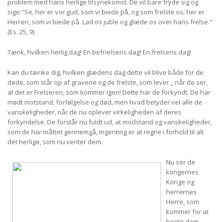
problem med hans herlige tilsynekomst. De vil bare fryde sig og
sige:"Se, her er vor gud, som vi biede på, og som frelste os; her er
Herren, som vi biede på. Lad os juble og glæde os over hans frelse."
(Es. 25, 9).
Tænk, hvilken herlig dag! En befrielsens dag! En frelsens dag!
Kan du tænke dig, hvilken glædens dag dette vil blive både for de
døde, som står op af gravene og de frelste, som lever _ når de ser,
at det er Frelseren, som kommer igen! Dette har de forkyndt. De har
mødt motstand, forfølgelse og død, men hvad betyder vel alle de
vanskeligheder, når de nu oplever virkeligheden af deres
forkyndelse. De forstår nu fuldt ud, at modstand og vanskeligheder,
som de har måttet gennemgå, ingenting er at regne i forhold til alt
det herlige, som nu venter dem.
Nu ser de
kongernes
Konge og
herrernes
Herre, som
kommer for at
hente dem.