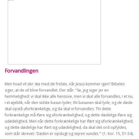
Forvandlingen
Men hvad vil der ske med de frelste, når Jesus kommer igen? Bibelen
siger, at de vil blive forvandlet. Der står: "Se, jeg siger jer en
hemmelighed: vi skal ikke alle hensove, men vi skal alle forvandles, i et nu,
i et øjeblik, når den sidste basun lyder; thi basunen skal lyde, og de døde
skal opstå uforkrænkelige, og da skal vi forvandles. Thi dette
forkrænkelige må iføre sig uforkrænkelighed, og dette dødelige iføre sig
udødelighed. Men når dette forkrænkelige har iført sig uforkrænkelighed,
og dette dødelige har iført sig udødelighed, da skal det ord opfyldes,
som står skrevet: `Døden er opslugt og sejren vundet.'" (1. Kor. 15, 51-54).