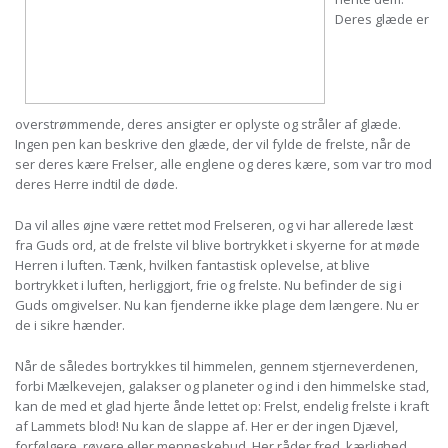
Deres glæde er
overstrømmende, deres ansigter er oplyste og stråler af glæde.
Ingen pen kan beskrive den glæde, der vil fylde de frelste, når de
ser deres kære Frelser, alle englene og deres kære, som var tro mod
deres Herre indtil de døde.
Da vil alles øjne være rettet mod Frelseren, og vi har allerede læst
fra Guds ord, at de frelste vil blive bortrykket i skyerne for at møde
Herren i luften. Tænk, hvilken fantastisk oplevelse, at blive
bortrykket i luften, herliggjort, frie og frelste. Nu befinder de sig i
Guds omgivelser. Nu kan fjenderne ikke plage dem længere. Nu er
de i sikre hænder.
Når de således bortrykkes til himmelen, gennem stjerneverdenen,
forbi Mælkevejen, galakser og planeter og ind i den himmelske stad,
kan de med et glad hjerte ånde lettet op: Frelst, endelig frelste i kraft
af Lammets blod! Nu kan de slappe af. Her er der ingen Djævel,
forfølgere, røvere eller menneskebud. Her råder fred, kærlighed,