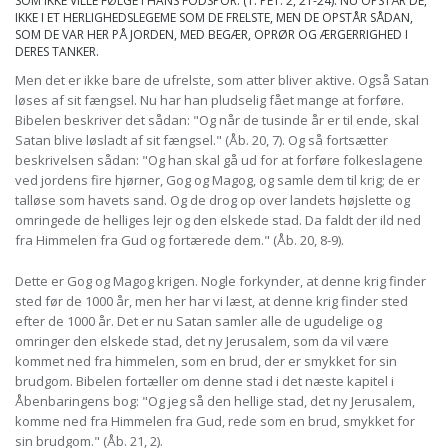
SOM IKKE VILLE FØLGE I HANS FODSPOR. (1. PET. 2, 21-24). NU OPSTÅR DE,
IKKE I ET HERLIGHEDSLEGEME SOM DE FRELSTE, MEN DE OPSTÅR SÅDAN,
SOM DE VAR HER PÅ JORDEN, MED BEGÆR, OPRØR OG ÆRGERRIGHED I
DERES TANKER.
Men det er ikke bare de ufrelste, som atter bliver aktive. Også Satan
løses af sit fængsel. Nu har han pludselig fået mange at forføre.
Bibelen beskriver det sådan: "Og når de tusinde år er til ende, skal
Satan blive løsladt af sit fængsel." (Åb. 20, 7). Og så fortsætter
beskrivelsen sådan: "Og han skal gå ud for at forføre folkeslagene
ved jordens fire hjørner, Gog og Magog, og samle dem til krig; de er
talløse som havets sand. Og de drog op over landets højslette og
omringede de helliges lejr og den elskede stad. Da faldt der ild ned
fra Himmelen fra Gud og fortærede dem." (Åb. 20, 8-9).
Dette er Gog og Magog krigen. Nogle forkynder, at denne krig finder
sted før de 1000 år, men her har vi læst, at denne krig finder sted
efter de 1000 år. Det er nu Satan samler alle de ugudelige og
omringer den elskede stad, det ny Jerusalem, som da vil være
kommet ned fra himmelen, som en brud, der er smykket for sin
brudgom. Bibelen fortæller om denne stad i det næste kapitel i
Åbenbaringens bog: "Og jeg så den hellige stad, det ny Jerusalem,
komme ned fra Himmelen fra Gud, rede som en brud, smykket for
sin brudgom." (Åb. 21, 2).