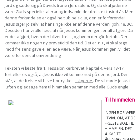
jord og sætte sig på Davids trone i Jerusalem. Og da skal jøderne
være Guds specielle talerør og indsamle de ufrelste i tusind år. Men
denne forkyndelse er også helt ubibelsk. Ja, den er forførende!
Jesus siger jo selv, at hans rige ikke er af denne verden. (Joh. 18, 36).
Desuden har vi alle læst, at når Jesus kommer igen, er alt afgjort. Da
er det afgjort, hvem der bliver frelst, og hvem der går fortabt. Der
kommer ikke nogen ny prøvetid til den tid. Det er
nu
, vi skal tage
imod frelsens gave eller lade være. Når Jesus kommer igen, vil det
være for sent at omvende sig.
Teksten vi læste fra 1. Tessalonikerbrevet, kapitel 4, vers 13-17,
fortæller os også, at Jesus ikke vil komme ned på denne jord. Der
står, at de frelste vil blive bortrykket
i skyerne
. De vil møde Jesus i
luften og ledsage ham til himmelen sammen med alle Guds engle.
Til himmelen
INGEN BØR VÆRE
I TVIVL OM, AT DE
FRELSTE SKAL TIL
HIMMELEN. DET
4. KAPITEL I
ÅBENBARINGENS