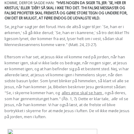
KOMME, DERFOR SAGDE HAN:
"HVIS NOGEN DA SIGER TIL JER: `SE, HER ER
KRISTUS,' ELLER `DÉR'! SÅ SKAL I IKKE TRO DET. THI FALSKE MESSIAS'ER OG
FALSKE PROFETER SKAL FREMSTÅ OG GØRE STORE TEGN OG UNDERE FOR,
OM DET ER MULIGT, AT FØRE ENDOG DE UDVALGTE VILD.
Se, jeg har sagt jer det forud. Hvis de altså siger til jer: `Se, han er i
ørkenen,' så gå ikke derud; `Se, han er i kamrene,' så tro det ikke! Thi
ligesom lynet, der kommer fra øst, lyser helt om i vest, sådan skal
Menneskesønnens komme være." (Matt. 24, 23-27).
Eftersom vi har set, at Jesus ikke vil komme ned på jorden, når han
kommer igen, skal vi ikke lade os bedrage, når nogen siger, at Jesus
er kommet igen, og at han befinder sig på et bestemt sted. Nej, vi har
allerede læst, at Jesus vil komme igen i himmelens skyer, når den
sidste basun lyder. Som lynet blinker på himmelen, så klart vil alle se
Jesus, når han kommer. Ja, Bibelen beskriver Jesu genkomst sådan:
"Se, i skyerne kommer han, og
alles øjne skal se ham
, også deres,
som har gennemstunget ham." (Åb. 1, 7). Dette er klar tale,
alle
vil se
Jesus, når han kommer. Vi har også læst, at de frelste vil blive
bortrykket i skyerne for at møde Jesus i luften. De vil ikke møde Jesus
på jorden, men i luften.