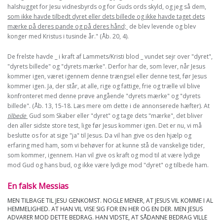
halshugget for Jesu vidnesbyrds og for Guds ords skyld, og jeg så dem,
som ikke havde tilbedt dyret eller dets billede og ikke havde taget dets
mærke på deres pande og på deres hånd;
de blev levende og blev
konger med Kristus i tusinde år." (Åb. 20, 4).
De frelste havde _ i kraft af Lammets/Kristi blod _ vundet sejr over "dyret",
"dyrets billede" og "dyrets mærke". Derfor har de, som lever, når Jesus
kommer igen, været igennem denne trængsel eller denne test, før Jesus
kommer igen. Ja, der står, at alle, rige og fattige, frie og trælle vil blive
konfronteret med denne prøve angående "dyrets mærke" og "dyrets
billede". (Åb. 13, 15-18. Læs mere om dette i de annonserede hæfter). At
tilbede
Gud som Skaber eller "dyret" og tage dets "mærke", det bliver
den aller sidste store test, lige før Jesus kommer igen. Det er nu, vi må
beslutte os for at sige "ja" til Jesus. Da vil han give os den hjælp og
erfaring med ham, som vi behøver for at kunne stå de vanskelige tider,
som kommer, igennem. Han vil give os kraft og mod til at være lydige
mod Gud og hans bud, og ikke være lydige mod "dyret" og tilbede ham.
En falsk Messias
MEN TILBAGE TIL JESU GENKOMST. NOGLE MENER, AT JESUS VIL KOMME I AL
HEMMELIGHED. AT HAN VIL VISE SIG FOR EN HER OG EN DER. MEN JESUS
ADVARER MOD DETTE BEDRAG. HAN VIDSTE, AT SÅDANNE BEDRAG VILLE