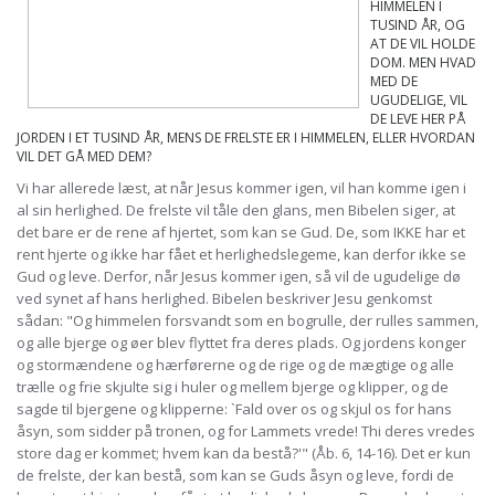
HIMMELEN I
TUSIND ÅR, OG
AT DE VIL HOLDE
DOM. MEN HVAD
MED DE
UGUDELIGE, VIL
DE LEVE HER PÅ
JORDEN I ET TUSIND ÅR, MENS DE FRELSTE ER I HIMMELEN, ELLER HVORDAN
VIL DET GÅ MED DEM?
Vi har allerede læst, at når Jesus kommer igen, vil han komme igen i
al sin herlighed. De frelste vil tåle den glans, men Bibelen siger, at
det bare er de rene af hjertet, som kan se Gud. De, som IKKE har et
rent hjerte og ikke har fået et herlighedslegeme, kan derfor ikke se
Gud og leve. Derfor, når Jesus kommer igen, så vil de ugudelige dø
ved synet af hans herlighed. Bibelen beskriver Jesu genkomst
sådan: "Og himmelen forsvandt som en bogrulle, der rulles sammen,
og alle bjerge og øer blev flyttet fra deres plads. Og jordens konger
og stormændene og hærførerne og de rige og de mægtige og alle
trælle og frie skjulte sig i huler og mellem bjerge og klipper, og de
sagde til bjergene og klipperne: `Fald over os og skjul os for hans
åsyn, som sidder på tronen, og for Lammets vrede! Thi deres vredes
store dag er kommet; hvem kan da bestå?'" (Åb. 6, 14-16). Det er kun
de frelste, der kan bestå, som kan se Guds åsyn og leve, fordi de