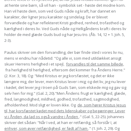
at hente sine børn, så vil han - symbolsk set - høste det modne korn.
Han vil høste dem, som ved Guds nåde og kraft, har dannet en
karakter, der ligner Jesu karakter og sindelag. De er blevet
forvandlede og har reflekteret Kristi godhed, renhed, trofasthed og
kærlighed i deres liv. Ved Guds nåde og Helligåndens kraft i deres liv
holder de med glæde Guds bud og har Jesu tro. (Åb. 14, 12 + 1. Joh. 5,
2-3).
Paulus skriver om den forvandling, der bør finde sted i vores liv nu,
mens vi endnu har nådetid: "Og alle vi, som med utildækket ansigt
skuer Herrens herlighed i et spejl,
forvandles til det samme billede,
fra herlighed til herlighed, eftersom det kommer fra Åndens Herre."
(2. Kor. 3, 18). Og: "Med Kristus er jeg korsfæstet, og det er ikke
længere mig, der lever, men Kristus lever i mig; og det liv, jeg nu lever
i kødet, det lever jeg i troen på Guds Søn, som elskede mig og gav sig
selv hen for mig." (Gal. 2, 20)."Men Åndens frugt er kærlighed, glæde,
fred, langmodighed, mildhed, godhed, trofasthed, sagtmodighed,
afholdenhed. Mod sligt er loven ikke. Og
de, som hører Kristus Jesus
til, har korsfæstet kødet med dets lidenskaber og begæringer. Lever
vi i Ånden, da lad os også vandre i Ånden
." (Gal. 5, 22-25). Johannes
skriver det sådan: "Når I ved, at han er retfærdig, så forstår I, at
enhver, som øver retfærdighed, er født af ham
." (1. Joh. 2, 29). Og