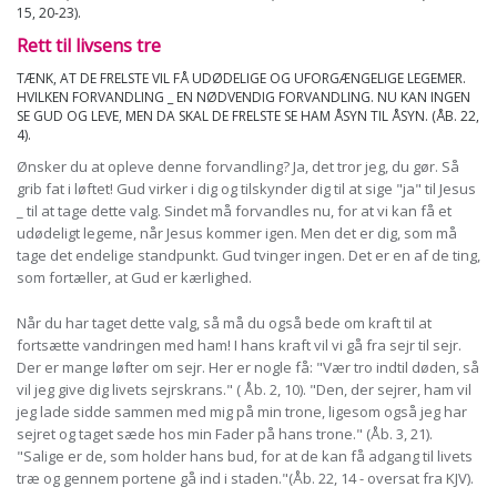
15, 20-23).
Rett til livsens tre
TÆNK, AT DE FRELSTE VIL FÅ UDØDELIGE OG UFORGÆNGELIGE LEGEMER.
HVILKEN FORVANDLING _ EN NØDVENDIG FORVANDLING. NU KAN INGEN
SE GUD OG LEVE, MEN DA SKAL DE FRELSTE SE HAM ÅSYN TIL ÅSYN. (ÅB. 22,
4).
Ønsker du at opleve denne forvandling? Ja, det tror jeg, du gør. Så
grib fat i løftet! Gud virker i dig og tilskynder dig til at sige "ja" til Jesus
_ til at tage dette valg. Sindet må forvandles nu, for at vi kan få et
udødeligt legeme, når Jesus kommer igen. Men det er dig, som må
tage det endelige standpunkt. Gud tvinger ingen. Det er en af de ting,
som fortæller, at Gud er kærlighed.
Når du har taget dette valg, så må du også bede om kraft til at
fortsætte vandringen med ham! I hans kraft vil vi gå fra sejr til sejr.
Der er mange løfter om sejr. Her er nogle få: "Vær tro indtil døden, så
vil jeg give dig livets sejrskrans." ( Åb. 2, 10). "Den, der sejrer, ham vil
jeg lade sidde sammen med mig på min trone, ligesom også jeg har
sejret og taget sæde hos min Fader på hans trone." (Åb. 3, 21).
"Salige er de, som holder hans bud, for at de kan få adgang til livets
træ og gennem portene gå ind i staden."(Åb. 22, 14 - oversat fra KJV).