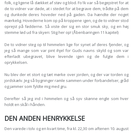
folk, og ligene lå dækket af støv og blod. Fo1k var så begejstret for at
de to vidner var døde, at i stedet for at begrave dem, trådte på dem
og dunkede deres hoveder ned på gaden. Da hændte der noget
mærkelig. Hovederne kom op på kroppene igen, og de to vidner stod
oprejst på fødderne. Så viste der sig en stor smuk sky, og en høj
stemme lød ud fra skyen: Stig her op! (Åbenbaringen 11 kapitel)
De to vidner steg op til himmelen lige for synet af deres fjender, og
jeg så mange som var pint ihjel for Guds navns skyld og som var
efterladt ubegravet, blive levende igen og de fulgte dem i
oprykkelsen.
Nu blev der et stort og tæt mørke over jorden, og der var torden og
jordskælv. Jeg så bygninger ramle sammen under forbandelser, gråd
og jammer som fyldte mig med gru.
Derefter så jeg ind i himmelen og så syv skønne engle som hver
holdt en skål i hånden.
DEN ANDEN HENRYKKELSE
Den varede i tolv og en kvart time, fra kl. 22,30 om aftenen 10. august