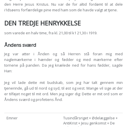
den Herre Jesus Kristus. Nu var de for altid fordømt til at dele
i1dsøens forfærdelige pine med ham som de havde valgt at tjene.
DEN TREDJE HENRYKKELSE
som varede en halv time, fra kl. 21,00 til k1 21,30 i 1919.
Åndens sværd
Jeg var atter i Ånden og så Herren stå foran mig med
naglemærkerne i hænder og fødder og med mærkerne efter
tornene på panden. Da jeg knælede ned for hans fødder, sagde
Han:
Jeg vil lade dette mit budskab, som jeg har talt gennem min
tjenerinde, gå ud til nord og syd, til øst og vest. Mange vil sige at der
er tilføjet noget til mit ord. Men jeg siger dig: Dette er mit ord som er
Åndens sværd og profetiens Ånd.
Emner
Tusindårsriget + Ødelæggelse +
AntiKrist + Jesu genkomst + De