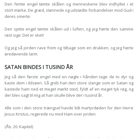
Den femte engel tømte skålen og menneskene blev indhyllet i et
stort mørke. De græd, stønnede og udstødte forbandelser mod Gud i
deres smerte.
Den sjette engel tømte skålen ud i luften, og jeg hørte den samme
røst sige: Det er sket!
Og jeg så jorden rave frem og tilbage som en drukken, og jeg hørte
øredøvende larm.
SATAN BINDES I TUSIND ÅR
Jeg så den første engel med en nøgle i hånden tage de to dyr og
kaste dem i ildsøen. Så greb han den store slange som er Satan og
kastede ham ned et meget mørkt sted, fyldt af en meget tyk røg, og
der blev sagt til mig at han skulle blive der i tusind år.
Alle som i den store trængsel havde lidt martyrdøden for den Herre
Jesus Kristus, regerede nu med Ham over jorden.
(Åb. 20. Kapitel)