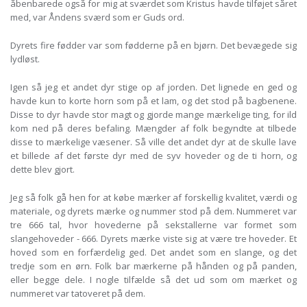
åbenbarede også for mig at sværdet som Kristus havde tilføjet såret
med, var Åndens sværd som er Guds ord.
Dyrets fire fødder var som fødderne på en bjørn. Det bevægede sig
lydløst.
Igen så jeg et andet dyr stige op af jorden. Det lignede en ged og
havde kun to korte horn som på et lam, og det stod på bagbenene.
Disse to dyr havde stor magt og gjorde mange mærkelige ting, for ild
kom ned på deres befaling. Mængder af folk begyndte at tilbede
disse to mærkelige væsener. Så ville det andet dyr at de skulle lave
et billede af det første dyr med de syv hoveder og de ti horn, og
dette blev gjort.
Jeg så folk gå hen for at købe mærker af forskellig kvalitet, værdi og
materiale, og dyrets mærke og nummer stod på dem. Nummeret var
tre 666 tal, hvor hovederne på sekstallerne var formet som
slangehoveder - 666. Dyrets mærke viste sig at være tre hoveder. Et
hoved som en forfærdelig ged. Det andet som en slange, og det
tredje som en ørn. Folk bar mærkerne på hånden og på panden,
eller begge dele. I nogle tilfælde så det ud som om mærket og
nummeret var tatoveret på dem.