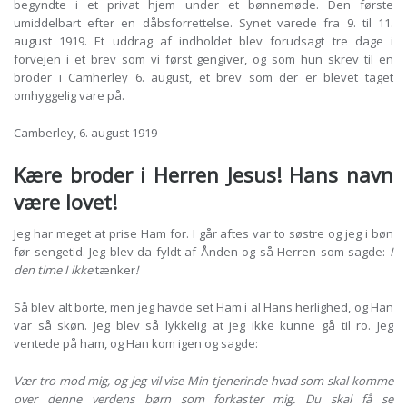
begyndte i et privat hjem under et bønnemøde. Den første
umiddelbart efter en dåbsforrettelse. Synet varede fra 9. til 11.
august 1919. Et uddrag af indholdet blev forudsagt tre dage i
forvejen i et brev som vi først gengiver, og som hun skrev til en
broder i Camherley 6. august, et brev som der er blevet taget
omhyggelig vare på.
Camberley, 6. august 1919
Kære broder i Herren Jesus! Hans navn
være lovet!
Jeg har meget at prise Ham for. I går aftes var to søstre og jeg i bøn
før sengetid. Jeg blev da fyldt af Ånden og så Herren som sagde:
I
den time I ikke
tænker
!
Så blev alt borte, men jeg havde set Ham i al Hans herlighed, og Han
var så skøn. Jeg blev så lykkelig at jeg ikke kunne gå til ro. Jeg
ventede på ham, og Han kom igen og sagde:
Vær tro mod mig, og jeg vil vise Min tjenerinde hvad som skal komme
over denne verdens børn som forkaster mig. Du skal få se