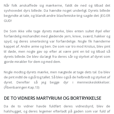
Når folk anskaffede sig mærkerne, faldt de ned og tilbad det
syvhovedet dyrs billede. Da hændte noget underligt. Dyrets billede
begyndte at tale, og blandt andre blasfemiske ting sagde det: JEG ER
GUD!
De Som ikke ville tage dyrets mærke, blev enten sultet ihjel eller
forfærdelig mishandlet med glødende jern, knive, sværd, hakker og
spyd, og deres smerteskrig var forfærdelige. Nogle fik hænderne
kappet af. Andre arme og ben. De som var tro mod Kristus, blev pint
til døde, men nogle gav op efter at være pint en tid og tilbad så
dyrets billede. De blev da lægt fra deres sår og styrket af dyret som
gjorde mirakler for dem og med dem.
Nogle modtog dyrets mærke, men nægtede at tage dets tal. Da blev
de pint indtil de også tog tallet. Så blev også de helbredt og styrket af
dyret. Derefter så jeg begge dyr i menneskeskikkelser.
(Åbenbaringen Kap.13)
DE TO VIDNERS MARTYRIUM OG BORTRYKKELSE
Da de to vidner havde fuldført deres vidnesbyrd, blev de
halshugget, og deres legemer efterladt på gaden som var fuld af