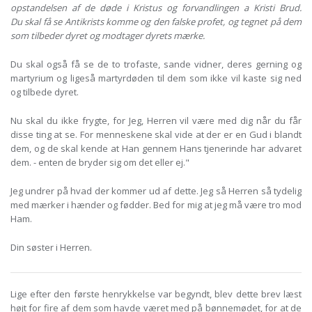
opstandelsen af de døde i Kristus og forvandlingen a Kristi Brud.
Du
skal få se Antikrists komme og den falske profet, og tegnet på dem
som tilbeder dyret og modtager dyrets mærke.
Du skal også få se de to trofaste, sande vidner, deres gerning og
martyrium og ligeså martyrdøden til dem som ikke vil kaste sig ned
og tilbede dyret.
Nu skal du ikke frygte, for Jeg, Herren vil være med dig når du får
disse ting at se. For menneskene skal vide at der er en Gud i blandt
dem, og de skal kende at Han gennem Hans tjenerinde har advaret
dem. - enten de bryder sig om det eller ej."
Jeg undrer på hvad der kommer ud af dette. Jeg så Herren så tydelig
med mærker i hænder og fødder. Bed for mig at jeg må være tro mod
Ham.
Din søster i Herren.
Lige efter den første henrykkelse var begyndt, blev dette brev læst
højt for fire af dem som havde været med på bønnemødet, for at de