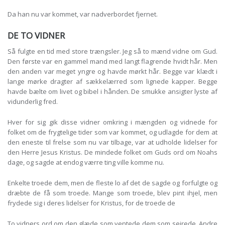
Da han nu var kommet, var nadverbordet fjernet.
DE TO VIDNER
Så fulgte en tid med store trængsler. Jeg så to mænd vidne om Gud.
Den første var en gammel mand med langt flagrende hvidt hår. Men
den anden var meget yngre og havde mørkt hår. Begge var klædt i
lange mørke dragter af sækkelærred som lignede kapper. Begge
havde bælte om livet og bibel i hånden. De smukke ansigter lyste af
vidunderlig fred.
Hver for sig gik disse vidner omkring i mængden og vidnede for
folket om de frygtelige tider som var kommet, og udlagde for dem at
den eneste til frelse som nu var tilbage, var at udholde lidelser for
den Herre Jesus Kristus. De mindede folket om Guds ord om Noahs
dage, og sagde at endog værre ting ville komme nu.
Enkelte troede dem, men de fleste lo af det de sagde og forfulgte og
dræbte de få som troede. Mange som troede, blev pint ihjel, men
frydede sig i deres lidelser for Kristus, for de troede de
To vidners ord om den glæde som ventede dem som sejrede. Andre