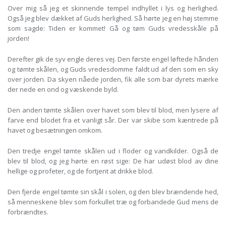
Over mig så jeg et skinnende tempel indhyllet i lys og herlighed.
Også jeg blev dækket af Guds herlighed. Så hørte jeg en høj stemme
som sagde: Tiden er kommet! Gå og tøm Guds vredesskåle på
jorden!
Derefter gik de syv engle deres vej. Den første engel løftede hånden
og tømte skålen, og Guds vredesdomme faldt ud af den som en sky
over jorden. Da skyen nåede jorden, fik alle som bar dyrets mærke
der nede en ond og væskende byld.
Den anden tømte skålen over havet som blev til blod, men lysere af
farve end blodet fra et vanligt sår. Der var skibe som kæntrede på
havet og besætningen omkom.
Den tredje engel tømte skålen ud i floder og vandkilder. Også de
blev til blod, og jeg hørte en røst sige: De har udøst blod av dine
hellige og profeter, og de fortjent at drikke blod.
Den fjerde engel tømte sin skål i solen, og den blev brændende hed,
så menneskene blev som forkullet træ og forbandede Gud mens de
forbrændtes.