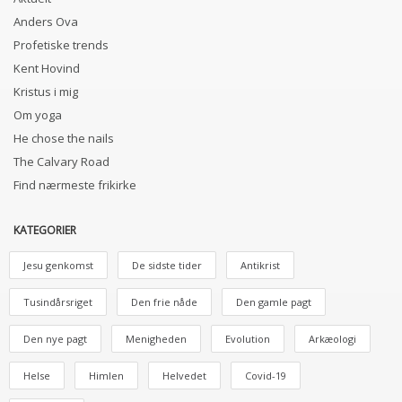
Anders Ova
Profetiske trends
Kent Hovind
Kristus i mig
Om yoga
He chose the nails
The Calvary Road
Find nærmeste frikirke
KATEGORIER
Jesu genkomst
De sidste tider
Antikrist
Tusindårsriget
Den frie nåde
Den gamle pagt
Den nye pagt
Menigheden
Evolution
Arkæologi
Helse
Himlen
Helvedet
Covid-19