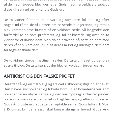
af dem som troede, blev værnet af Guds magt fra og blive dræbt, og
disse kik selv ud og forkyndte Guds ord.
De to vidner fortsatte at advare og opmuntre folkene, og efter
nogen tid råbte de til Herren om at sende hungersnød, og straks
blev kornmarkerne brændt af en voldsom hede. Så begyndte den
forfærdelige tid som profeteret, og folket kastede sig over de to
vidner for at dræbe dem. Men da de prøvede på at fælde dem med
deres våben, kom der ild ud af deres mund og ødelagde dem som
forsøgte at skade dem.
De to vidner gjorde mægtige mirakler. De talte til havet og det blev
straks til blod. De talte igen, og der blev en voldsom torden og lyn.
ANTIKRIST OG DEN FALSKE PROFET
Derefter så jeg en mærkelig og afskyelig skabning stige op af havet.
Den havde syv hoveder og ti korte horn. Et af hovederne var som
hovedet på en uhyre slange, og den var frygtelig lemlæstet på den
højre side, men såret var tørret ind og blev lægt og efterlod store ar.
Guds Ånd viste mig at dette var opfyldelsen af Guds løfte i 1. Mos.
3,15 om at kvindens sæd skal knuse slangens hoved. Guds Ånd