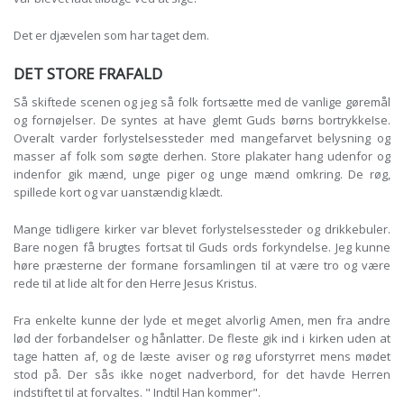
Det er djævelen som har taget dem.
DET STORE FRAFALD
Så skiftede scenen og jeg så folk fortsætte med de vanlige gøremål
og fornøjelser. De syntes at have glemt Guds børns bortrykkeIse.
Overalt varder forlystelsessteder med mangefarvet belysning og
masser af folk som søgte derhen. Store plakater hang udenfor og
indenfor gik mænd, unge piger og unge mænd omkring. De røg,
spillede kort og var uanstændig klædt.
Mange tidligere kirker var blevet forlystelsessteder og drikkebuler.
Bare nogen få brugtes fortsat til Guds ords forkyndelse. Jeg kunne
høre præsterne der formane forsamlingen til at være tro og være
rede til at lide alt for den Herre Jesus Kristus.
Fra enkelte kunne der lyde et meget alvorlig Amen, men fra andre
lød der forbandelser og hånlatter. De fleste gik ind i kirken uden at
tage hatten af, og de læste aviser og røg uforstyrret mens mødet
stod på. Der sås ikke noget nadverbord, for det havde Herren
indstiftet til at forvaltes. " Indtil Han kommer".