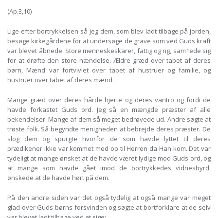
(Ap.3,10)
Lige efter bortrykkelsen så jeg dem, som blev ladt tilbage på jorden,
besøge kirkegårdene for at undersøge de grave som ved Guds kraft
var blevet åbnede. Store menneskeskarer, fattig og rig, sam1ede sig
for at drøfte den store hændelse. Ældre græd over tabet af deres
børn, Mænd var fortvivlet over tabet af hustruer og familie, og
hustruer over tabet af deres mænd.
Mange græd over deres hårde hjerte og deres vantro og fordi de
havde forkastet Guds ord. Jeg så en mængde præster af alle
bekendelser. Mange af dem så meget bedrøvede ud. Andre søgte at
trøste folk. Så begyndte menigheden at bebrejde deres præster. De
slog dem og spurgte hvorfor de som havde lyttet til deres
prædikener ikke var kommet med op til Herren da Han kom. Det var
tydeligt at mange ønsket at de havde været lydige mod Guds ord, og
at mange som havde gået imod de bortrykkedes vidnesbyrd,
ønskede at de havde hørt på dem.
På den andre siden var det også tydelig at også mange var meget
glad over Guds børns forsvinden og søgte at bortforklare at de selv
var blevet ladt tilbage ved at sige: