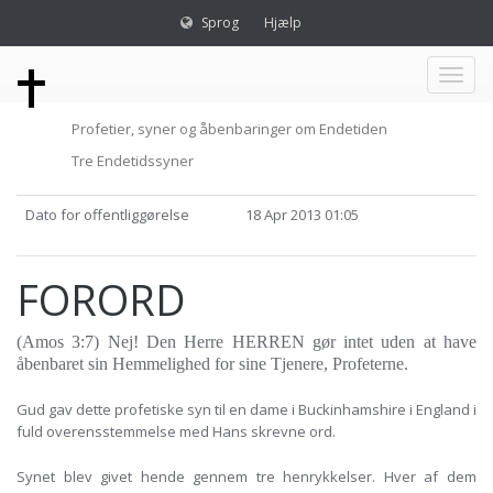
Sprog
Hjælp
Toggl
Profetier, syner og åbenbaringer om Endetiden
naviga
Tre Endetidssyner
Dato for offentliggørelse
18 Apr 2013 01:05
FORORD
(Amos 3:7) Nej! Den Herre HERREN gør intet uden at have
åbenbaret sin Hemmelighed for sine Tjenere, Profeterne.
Gud gav dette profetiske syn til en dame i Buckinhamshire i England i
fuld overensstemmelse med Hans skrevne ord.
Synet blev givet hende gennem tre henrykkelser. Hver af dem