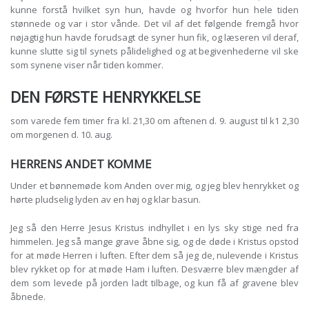
kunne forstå hvilket syn hun, havde og hvorfor hun hele tiden
stønnede og var i stor vånde. Det vil af det følgende fremgå hvor
nøjagtig hun havde forudsagt de syner hun fik, og læseren vil deraf,
kunne slutte sig til synets pålidelighed og at begivenhederne vil ske
som synene viser når tiden kommer.
DEN FØRSTE HENRYKKELSE
som varede fem timer fra kl. 21,30 om aftenen d. 9. august til k1 2,30
om morgenen d. 10. aug.
HERRENS ANDET KOMME
Under et bønnemøde kom Anden over mig, og jeg blev henrykket og
hørte pludselig lyden av en høj og klar basun.
Jeg så den Herre Jesus Kristus indhyllet i en lys sky stige ned fra
himmelen. Jeg så mange grave åbne sig, og de døde i Kristus opstod
for at møde Herren i luften. Efter dem så jeg de, nulevende i Kristus
blev rykket op for at møde Ham i luften. Desværre blev mængder af
dem som levede på jorden ladt tilbage, og kun få af gravene blev
åbnede.