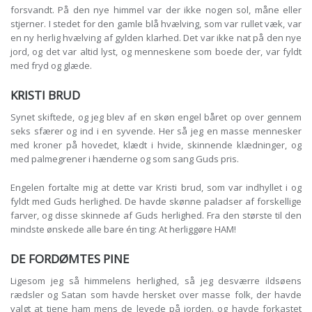
forsvandt. På den nye himmel var der ikke nogen sol, måne eller
stjerner. I stedet for den gamle blå hvælving, som var rullet væk, var
en ny herlig hvælving af gylden klarhed. Det var ikke nat på den nye
jord, og det var altid lyst, og menneskene som boede der, var fyldt
med fryd og glæde.
KRISTI BRUD
Synet skiftede, og jeg blev af en skøn engel båret op over gennem
seks sfærer og ind i en syvende. Her så jeg en masse mennesker
med kroner på hovedet, klædt i hvide, skinnende klædninger, og
med palmegrener i hænderne og som sang Guds pris.
Engelen fortalte mig at dette var Kristi brud, som var indhyllet i og
fyldt med Guds herlighed. De havde skønne paladser af forskellige
farver, og disse skinnede af Guds herlighed. Fra den største til den
mindste ønskede alle bare én ting: At herliggøre HAM!
DE FORDØMTES PINE
Ligesom jeg så himmelens herlighed, så jeg desværre ildsøens
rædsler og Satan som havde hersket over masse folk, der havde
valgt at tjene ham mens de levede på jorden. og havde forkastet