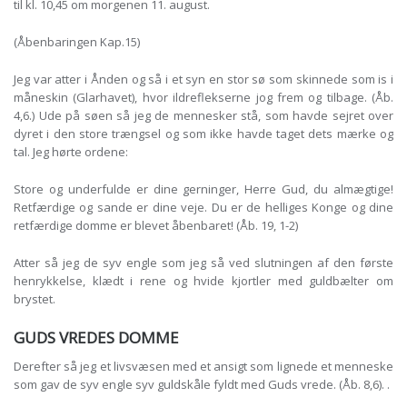
til kl. 10,45 om morgenen 11. august.
(Åbenbaringen Kap.15)
Jeg var atter i Ånden og så i et syn en stor sø som skinnede som is i
måneskin (Glarhavet), hvor ildreflekserne jog frem og tilbage. (Åb.
4,6.) Ude på søen så jeg de mennesker stå, som havde sejret over
dyret i den store trængsel og som ikke havde taget dets mærke og
tal. Jeg hørte ordene:
Store og underfulde er dine gerninger, Herre Gud, du almægtige!
Retfærdige og sande er dine veje. Du er de helliges Konge og dine
retfærdige domme er blevet åbenbaret! (Åb. 19, 1-2)
Atter så jeg de syv engle som jeg så ved slutningen af den første
henrykkelse, klædt i rene og hvide kjortler med guldbælter om
brystet.
GUDS VREDES DOMME
Derefter så jeg et livsvæsen med et ansigt som lignede et menneske
som gav de syv engle syv guldskåle fyldt med Guds vrede. (Åb. 8,6). .