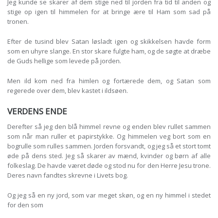
Jeg kunde se skarer af dem stige ned til jorden fra tid til anden og
stige op igen til himmelen for at bringe ære til Ham som sad på
tronen.
Efter de tusind blev Satan løsladt igen og skikkelsen havde form
som en uhyre slange. En stor skare fulgte ham, og de søgte at dræbe
de Guds hellige som levede på jorden.
Men ild kom ned fra himlen og fortærede dem, og Satan som
regerede over dem, blev kastet i ildsøen.
VERDENS ENDE
Derefter så jeg den blå himmel revne og enden blev rullet sammen
som når man ruller et papirstykke. Og himmelen veg bort som en
bogrulle som rulles sammen. Jorden forsvandt, og jeg så et stort tomt
øde på dens sted. Jeg så skarer av mænd, kvinder og børn af alle
folkeslag. De havde været døde og stod nu for den Herre Jesu trone.
Deres navn fandtes skrevne i Livets bog.
Og jeg så en ny jord, som var meget skøn, og en ny himmel i stedet
for den som