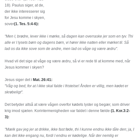
18). Paulus siger, at de,
der ikke interesserer sig
for Jesu komme i skyen,
sover
(1. Tes. 5:4-6):
"Men I, brødre, lever ikke i mørke, så dagen kan overraske jer som en tyv. Thi
alle er I lysets børn og dagens børn, vi hører ikke natten eller mørket til. Så
lad os da ikke sove som de andre, men lad os våge og være ædru".
Hvad vil det sige at våge og være ædru, så vi er rede til at komme med, når
Jesus kommer i skyen?
Jesus siger det i
Mat. 26:41:
"Våg og bed, for at I ikke skal falde i fristelse! Ånden er villig, men kødet er
skrøbeligt".
Det betyder altså at være vågen overfor kødets lyster og begær, som driver
krig imod sjælen. Korintermenigheden var faldet i denne fælde
(1. Kor.3:2-
3):
"Mælk gav jeg jer at drikke, ikke fast føde, thi I kunne endnu ikke tåle den; ja, I
kan det ikke engang nu, fordi I endnu er kødelige. Når der nemlig er