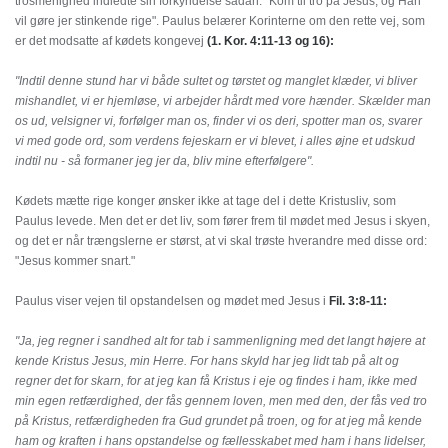
trosmenighed indledte sin forkyndelse sådan: "Kom til tro på Jesus, og Han
vil gøre jer stinkende rige". Paulus belærer Korinterne om den rette vej, som
er det modsatte af kødets kongevej
(1. Kor. 4:11-13 og 16):
"Indtil denne stund har vi både sultet og tørstet og manglet klæder, vi bliver
mishandlet, vi er hjemløse, vi arbejder hårdt med vore hænder. Skælder man
os ud, velsigner vi, forfølger man os, finder vi os deri, spotter man os, svarer
vi med gode ord, som verdens fejeskarn er vi blevet, i alles øjne et udskud
indtil nu - så formaner jeg jer da, bliv mine efterfølgere".
Kødets mætte rige konger ønsker ikke at tage del i dette Kristusliv, som
Paulus levede. Men det er det liv, som fører frem til mødet med Jesus i skyen,
og det er når trængslerne er størst, at vi skal trøste hverandre med disse ord:
"Jesus kommer snart."
Paulus viser vejen til opstandelsen og mødet med Jesus i
Fil. 3:8-11:
"Ja, jeg regner i sandhed alt for tab i sammenligning med det langt højere at
kende Kristus Jesus, min Herre. For hans skyld har jeg lidt tab på alt og
regner det for skarn, for at jeg kan få Kristus i eje og findes i ham, ikke med
min egen retfærdighed, der fås gennem loven, men med den, der fås ved tro
på Kristus, retfærdigheden fra Gud grundet på troen, og for at jeg må kende
ham og kraften i hans opstandelse og fællesskabet med ham i hans lidelser,