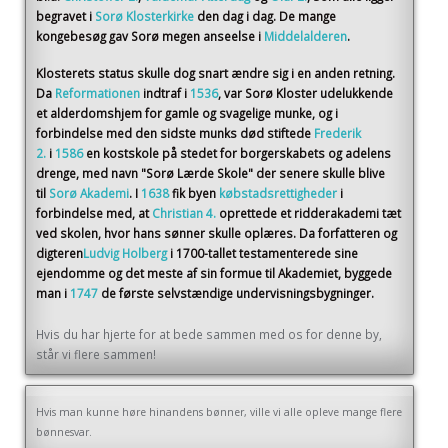
begravet i
Sorø Klosterkirke
den dag i dag. De mange
kongebesøg gav Sorø megen anseelse i
Middelalderen
.
Klosterets status skulle dog snart ændre sig i en anden retning.
Da
Reformationen
indtraf i
1536
, var Sorø Kloster udelukkende
et alderdomshjem for gamle og svagelige munke, og i
forbindelse med den sidste munks død stiftede
Frederik
2.
i
1586
en kostskole på stedet for borgerskabets og adelens
drenge, med navn "Sorø Lærde Skole" der senere skulle blive
til
Sorø Akademi
. I
1638
fik byen
købstadsrettigheder
i
forbindelse med, at
Christian 4.
oprettede et ridderakademi tæt
ved skolen, hvor hans sønner skulle oplæres. Da forfatteren og
digteren
Ludvig Holberg
i 1700-tallet testamenterede sine
ejendomme og det meste af sin formue til Akademiet, byggede
man i
1747
de første selvstændige undervisningsbygninger.
Hvis du har hjerte for at bede sammen med os for denne by,
står vi flere sammen!
Hvis man kunne høre hinandens bønner, ville vi alle opleve mange flere
bønnesvar.