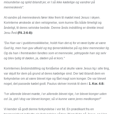
misundelse og splid iblandt jer, er I så ikke kødelige og vandrer på
menneskevis".
At vandre på menneskevis fører ikke frem til mødet med Jesus i skyen.
Korinterne ønskede al den velsignelse, som kunne fås både timeligt og
åndeligt, til deres selviske bedste. Denne ånds indstilling er direkte imod
Jesu Ånd
(Fil. 2:6-8):
"Da Han var i guddomsskikkelse, holdt Han det ej for et røvet bytte at være
Gud lig, men han gav afkald og tog tjenerskikkelse på og blev mennesker lig.
Og da han i fremtræden fandtes som et menneske, ydmygede han sig selv
og blev lydig til døden, ja, døden på et kors."
Korinternes åndsindstilling og forståelse af at skulle være Jesus lig i alle ting,
var skjult for dem på grund af deres kødelige sind. Der lød iblandt dem en
forkyndelse om at være blevet rige og fået magt som konger. De var blevet
noget, det passede kødet godt. Paulus skriver ironisk til dem i
1. Kor. 4:8:
"I er allerede blevet mætte, I er allerede blevet rige, I er blevet konger uden
os! Ja, gid I dog var blevet konger, så vi kunne være jeres medkonger!"
Vi kender så godt denne forkyndelse i vor tid. En prædikant fra en