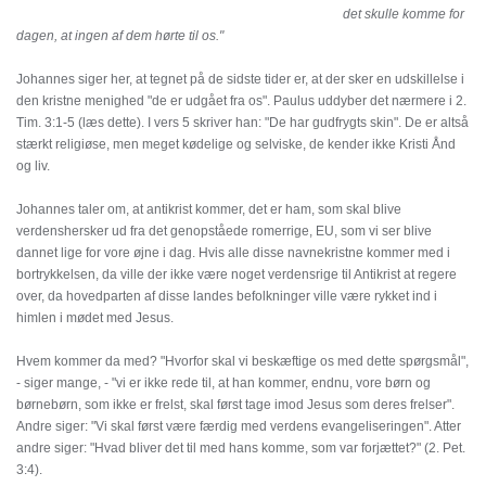
det skulle komme for
dagen, at ingen af dem hørte til os."
Johannes siger her, at tegnet på de sidste tider er, at der sker en udskillelse i
den kristne menighed "de er udgået fra os". Paulus uddyber det nærmere i 2.
Tim. 3:1-5 (læs dette). I vers 5 skriver han: "De har gudfrygts skin". De er altså
stærkt religiøse, men meget kødelige og selviske, de kender ikke Kristi Ånd
og liv.
Johannes taler om, at antikrist kommer, det er ham, som skal blive
verdenshersker ud fra det genopståede romerrige, EU, som vi ser blive
dannet lige for vore øjne i dag. Hvis alle disse navnekristne kommer med i
bortrykkelsen, da ville der ikke være noget verdensrige til Antikrist at regere
over, da hovedparten af disse landes befolkninger ville være rykket ind i
himlen i mødet med Jesus.
Hvem kommer da med? "Hvorfor skal vi beskæftige os med dette spørgsmål",
- siger mange, - "vi er ikke rede til, at han kommer, endnu, vore børn og
børnebørn, som ikke er frelst, skal først tage imod Jesus som deres frelser".
Andre siger: "Vi skal først være færdig med verdens evangeliseringen". Atter
andre siger: "Hvad bliver det til med hans komme, som var forjættet?" (2. Pet.
3:4).