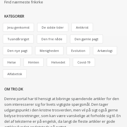
Find nærmeste frikirke
KATEGORIER
Jesu genkomst
De sidste tider
Antikrist
Tusindårsriget
Den frie nåde
Den gamle pagt
Den nye pagt
Menigheden
Evolution
Arkæologi
Helse
Himlen
Helvedet
Covid-19
Alfabetisk
OM TRO.DK
Denne portal har til hensigt at bibringe spændende artikler for den
som interesserer sig for livets vigtigste spørgsmål. Den tager
udgangspunkt i den kristne trosverden, men vil på sigt også gerne
belyse trosretninger, som kan være vanskelige at forholde sig til. En
del af teksterne er på engelsk, da langt de fleste artikler er gode