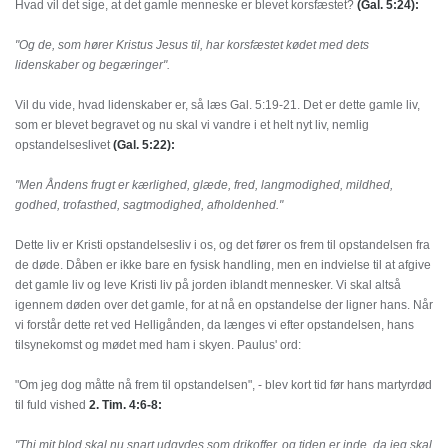
Hvad vil det sige, at det gamle menneske er blevet korsfæstet?
(Gal. 5:24):
"Og de, som hører Kristus Jesus til, har korsfæstet kødet med dets
lidenskaber og begæringer".
Vil du vide, hvad lidenskaber er, så læs Gal. 5:19-21. Det er dette gamle liv,
som er blevet begravet og nu skal vi vandre i et helt nyt liv, nemlig
opstandelseslivet
(Gal. 5:22):
"Men Åndens frugt er kærlighed, glæde, fred, langmodighed, mildhed,
godhed, trofasthed, sagtmodighed, afholdenhed."
Dette liv er Kristi opstandelsesliv i os, og det fører os frem til opstandelsen fra
de døde. Dåben er ikke bare en fysisk handling, men en indvielse til at afgive
det gamle liv og leve Kristi liv på jorden iblandt mennesker. Vi skal altså
igennem døden over det gamle, for at nå en opstandelse der ligner hans. Når
vi forstår dette ret ved Helligånden, da længes vi efter opstandelsen, hans
tilsynekomst og mødet med ham i skyen. Paulus' ord:
"Om jeg dog måtte nå frem til opstandelsen", - blev kort tid før hans martyrdød
til fuld vished
2. Tim. 4:6-8:
"Thi mit blod skal nu snart udgydes som drikoffer, og tiden er inde, da jeg skal