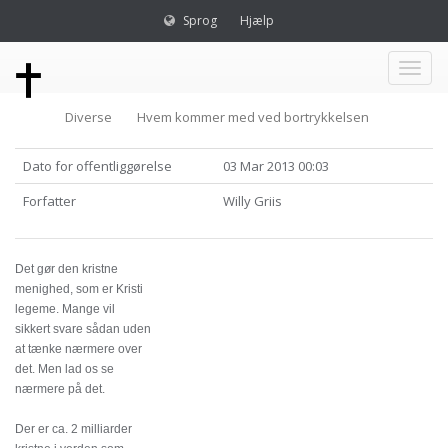
Sprog
Hjælp
Toggl
Diverse
Hvem kommer med ved bortrykkelsen
naviga
Dato for offentliggørelse
03 Mar 2013 00:03
Forfatter
Willy Griis
Det gør den kristne
menighed, som er Kristi
legeme. Mange vil
sikkert svare sådan uden
at tænke nærmere over
det. Men lad os se
nærmere på det.
Der er ca. 2 milliarder