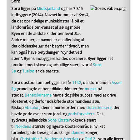
Sorø
Sorø
ligger på
Midtsjælland
og har 7.845
indbyggere (2014)
. Navnet kommer af
Sor Ø
,
da det oprindelige munkekloster lå på et
landområde omkranset af sø og mose.
Byen er i de ældste kilder benævnt
Sor
.
Andre mener, at navnet er en afledning af
det olddanske
sør
der betyder "dynd", men
kan også have betydningen "dyndet ved
søen". Byens indbyggere kaldes soranere. Byen ligger i et
område med skove og adskillige søer, hvoraf
Sorø
Sø
og
Tuelsø
er de største.
Sorø opstod som bebyggelse i år
1142
, da stormanden
Asser
Rig
grundlagde et benediktinerkloster for
munke
på
stedet.
Benediktinerne
havde dog ikke succes med at drive
klosteret, og derfor udskiftede stormandens søn,
Biskop
Absalon
, denne munkeorden med
cisterciensere
, der
havde gode evner som jord- og
godsforvaltere
. Det
sydvestsjællandske
Sorø Kloster
voksede snart
til
Nordens
største og rigeste klosterområde, hvilket
foranledigede besøg af adskillige
danske
konger,
bl.a.
Christoffer 2.
,
Valdemar Atterdag
og
Oluf 2.
, som alle ligger