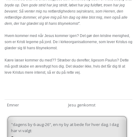
bryde op. Den gode strid har jeg stridt, løbet har jeg fuldført, troen har jeg
bevaret. Så venter mig nu retfærdighedens sejrskrans, som Herren, den
retfærdige dommer, vil give mig på hin dag og ikke blot mig, men også alle
dem, der har glædet sig til hans tilsynekomst".
Hvem kommer med når Jesus kommer igen? Det gør den kristne menighed,
som er Kristi legeme på jord. De i kirkeorganisationerne, som lever Kristus og
glæder sig til hans tilsynekomst.
Kære læser kommer du med?? Stræber du derefter, ligesom Paulus? Dette
må godt skabe en æresfrygt hos dig. Det skader ikke, hvis det får dig til at
leve Kristus mere intenst, så er du på rette vej.
Emner
Jesu genkomst
"dagens by 6-aug-26", en ny by at bede for hver dag. I dag
har vi valgt: