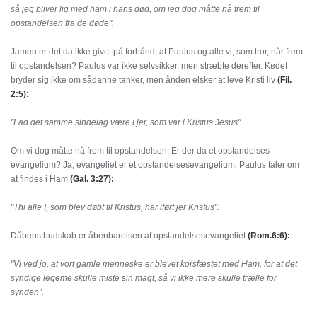
så jeg bliver lig med ham i hans død, om jeg dog måtte nå frem til
opstandelsen fra de døde".
Jamen er det da ikke givet på forhånd, at Paulus og alle vi, som tror, når frem
til opstandelsen? Paulus var ikke selvsikker, men stræbte derefter. Kødet
bryder sig ikke om sådanne tanker, men ånden elsker at leve Kristi liv
(Fil.
2:5):
"Lad det samme sindelag være i jer, som var i Kristus Jesus".
Om vi dog måtte nå frem til opstandelsen. Er der da et opstandelses
evangelium? Ja, evangeliet er et opstandelsesevangelium. Paulus taler om
at findes i Ham
(Gal. 3:27):
"Thi alle I, som blev døbt til Kristus, har iført jer Kristus".
Dåbens budskab er åbenbarelsen af opstandelsesevangeliet
(Rom.6:6):
"Vi ved jo, at vort gamle menneske er blevet korsfæstet med Ham, for at det
syndige legeme skulle miste sin magt, så vi ikke mere skulle trælle for
synden".