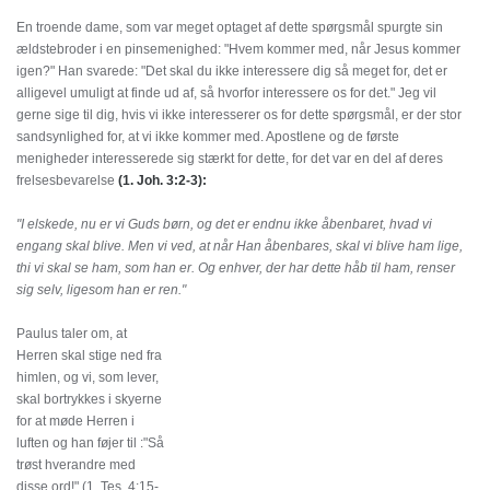
En troende dame, som var meget optaget af dette spørgsmål spurgte sin
ældstebroder i en pinsemenighed: "Hvem kommer med, når Jesus kommer
igen?" Han svarede: "Det skal du ikke interessere dig så meget for, det er
alligevel umuligt at finde ud af, så hvorfor interessere os for det." Jeg vil
gerne sige til dig, hvis vi ikke interesserer os for dette spørgsmål, er der stor
sandsynlighed for, at vi ikke kommer med. Apostlene og de første
menigheder interesserede sig stærkt for dette, for det var en del af deres
frelsesbevarelse
(1. Joh. 3:2-3):
"I elskede, nu er vi Guds børn, og det er endnu ikke åbenbaret, hvad vi
engang skal blive. Men vi ved, at når Han åbenbares, skal vi blive ham lige,
thi vi skal se ham, som han er. Og enhver, der har dette håb til ham, renser
sig selv, ligesom han er ren."
Paulus taler om, at
Herren skal stige ned fra
himlen, og vi, som lever,
skal bortrykkes i skyerne
for at møde Herren i
luften og han føjer til :"Så
trøst hverandre med
disse ord!" (1. Tes. 4:15-