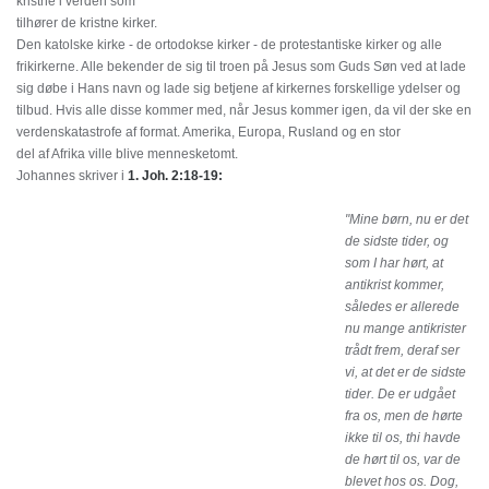
kristne i verden som
tilhører de kristne kirker.
Den katolske kirke - de ortodokse kirker - de protestantiske kirker og alle
frikirkerne. Alle bekender de sig til troen på Jesus som Guds Søn ved at lade
sig døbe i Hans navn og lade sig betjene af kirkernes forskellige ydelser og
tilbud. Hvis alle disse kommer med, når Jesus kommer igen, da vil der ske en
verdenskatastrofe af format. Amerika, Europa, Rusland og en stor
del af Afrika ville blive mennesketomt.
Johannes skriver i
1. Joh. 2:18-19:
"Mine børn, nu er det
de sidste tider, og
som I har hørt, at
antikrist kommer,
således er allerede
nu mange antikrister
trådt frem, deraf ser
vi, at det er de sidste
tider. De er udgået
fra os, men de hørte
ikke til os, thi havde
de hørt til os, var de
blevet hos os. Dog,